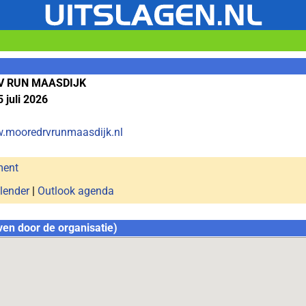
V RUN MAASDIJK
 juli 2026
w.mooredrvrunmaasdijk.nl
ment
lender
|
Outlook agenda
ven door de organisatie)