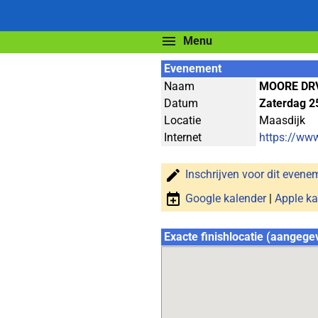
Menu
Evenement
Naam
MOORE DR
Datum
Zaterdag 25
Locatie
Maasdijk
Internet
https://ww
Inschrijven voor dit evene
Google kalender
|
Apple ka
Exacte finishlocatie (aangege