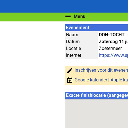
Menu
Evenement
Naam
DON-TOCHT
Datum
Zaterdag 11 ju
Locatie
Zoetermeer
Internet
https://www.s
Inschrijven voor dit evene
Google kalender
|
Apple ka
Exacte finishlocatie (aangege