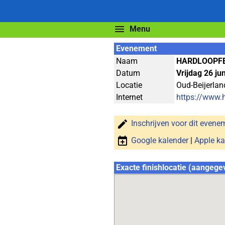
Menu
Evenement
Naam
HARDLOOPFE
Datum
Vrijdag 26 ju
Locatie
Oud-Beijerlan
Internet
https://www.h
Inschrijven voor dit evene
Google kalender
|
Apple ka
Exacte finishlocatie (aangege