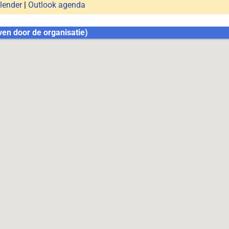
lender
|
Outlook agenda
ven door de organisatie)