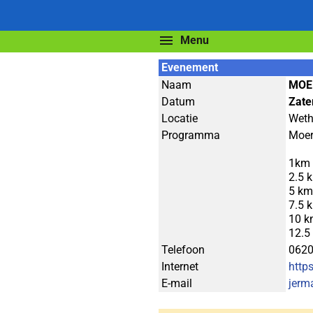
Menu
Evenement
Naam
MOE
Datum
Zate
Locatie
Weth
Programma
Moer
1km 
2.5 
5 km
7.5 
10 k
12.5
Telefoon
062
Internet
http
E-mail
jerm