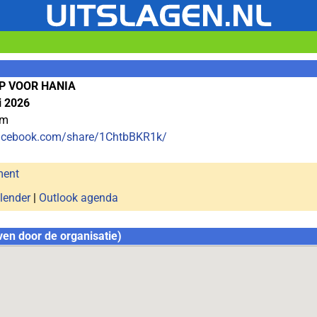
P VOOR HANIA
i 2026
om
facebook.com/share/1ChtbBKR1k/
ment
lender
|
Outlook agenda
ven door de organisatie)