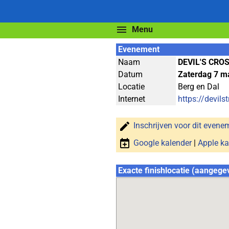
Menu
Evenement
Naam
DEVIL'S CR
Datum
Zaterdag 7 m
Locatie
Berg en Dal
Internet
https://devilstr
Inschrijven voor dit evene
Google kalender
|
Apple ka
Exacte finishlocatie (aangege