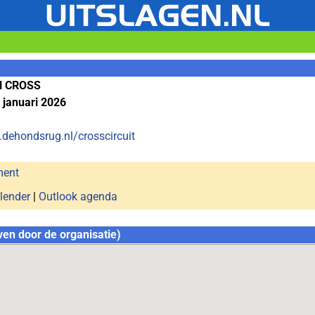
N CROSS
 januari 2026
.dehondsrug.nl/crosscircuit
ment
lender
|
Outlook agenda
ven door de organisatie)