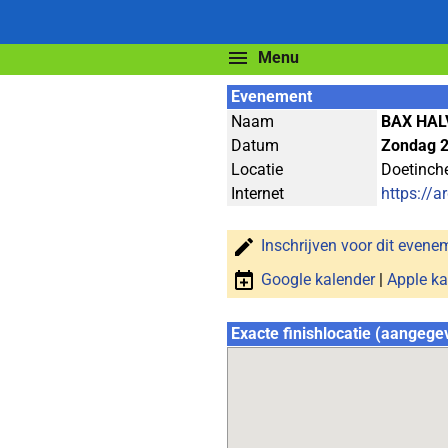
Menu
Evenement
Naam
BAX HAL
Datum
Zondag 2
Locatie
Doetinc
Internet
https://ar
Inschrijven voor dit evene
Google kalender
|
Apple ka
Exacte finishlocatie (aangege