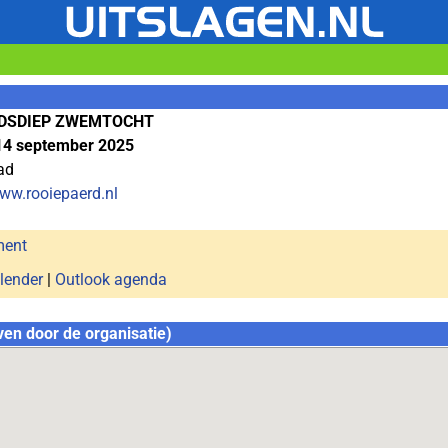
DSDIEP ZWEMTOCHT
14 september 2025
ad
www.rooiepaerd.nl
ment
lender
|
Outlook agenda
ven door de organisatie)