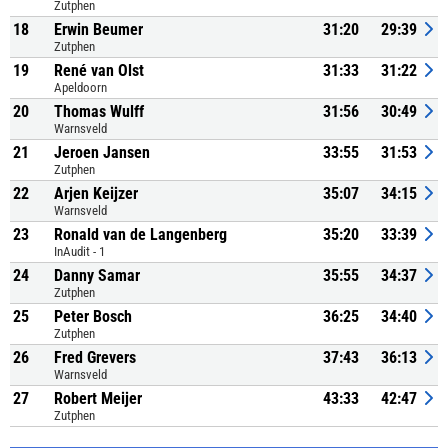
Zutphen
18
Erwin Beumer
31:20
29:39
Zutphen
19
René van Olst
31:33
31:22
Apeldoorn
20
Thomas Wulff
31:56
30:49
Warnsveld
21
Jeroen Jansen
33:55
31:53
Zutphen
22
Arjen Keijzer
35:07
34:15
Warnsveld
23
Ronald van de Langenberg
35:20
33:39
InAudit - 1
24
Danny Samar
35:55
34:37
Zutphen
25
Peter Bosch
36:25
34:40
Zutphen
26
Fred Grevers
37:43
36:13
Warnsveld
27
Robert Meijer
43:33
42:47
Zutphen