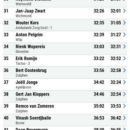
Warnsveld
31
Jan-Jaap Zwart
32:26
32:01
Wichmond
32
Wouter Kors
32:35
31:05
Ambulante Zorg Oost - 1
33
Anton Pelgrim
32:39
31:27
Wilp
34
Rienk Wopereis
33:03
32:31
Deventer
35
Erik Romijn
33:22
32:52
Tactus - 2
36
Bert Oostenbrug
33:56
32:58
Zutphen
37
Joëll Jonge
34:42
32:34
Apeldoorn
38
Gert Jan Kloppers
34:46
32:54
Zutphen
39
Remco van Zomeren
35:02
33:53
Zutphen
40
Vinash Soerdjbalie
36:53
36:42
Borne
41
Daan Beuermann
38:39
36:35