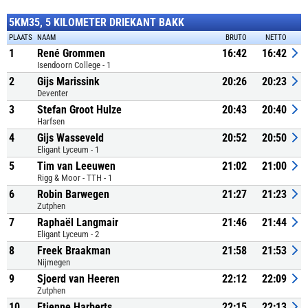
5KM35, 5 KILOMETER DRIEKANT BAKK
PLAATS
NAAM
BRUTO
NETTO
1
René Grommen
16:42
16:42
Isendoorn College - 1
2
Gijs Marissink
20:26
20:23
Deventer
3
Stefan Groot Hulze
20:43
20:40
Harfsen
4
Gijs Wasseveld
20:52
20:50
Eligant Lyceum - 1
5
Tim van Leeuwen
21:02
21:00
Rigg & Moor - TTH - 1
6
Robin Barwegen
21:27
21:23
Zutphen
7
Raphaël Langmair
21:46
21:44
Eligant Lyceum - 2
8
Freek Braakman
21:58
21:53
Nijmegen
9
Sjoerd van Heeren
22:12
22:09
Zutphen
10
Etienne Harberts
22:15
22:13