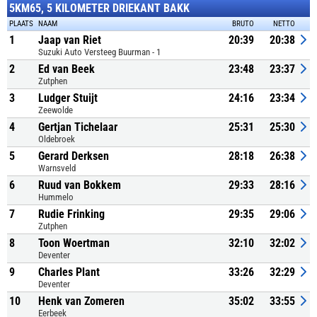
5KM65, 5 KILOMETER DRIEKANT BAKK
PLAATS
NAAM
BRUTO
NETTO
1
Jaap van Riet
20:39
20:38
Suzuki Auto Versteeg Buurman - 1
2
Ed van Beek
23:48
23:37
Zutphen
3
Ludger Stuijt
24:16
23:34
Zeewolde
4
Gertjan Tichelaar
25:31
25:30
Oldebroek
5
Gerard Derksen
28:18
26:38
Warnsveld
6
Ruud van Bokkem
29:33
28:16
Hummelo
7
Rudie Frinking
29:35
29:06
Zutphen
8
Toon Woertman
32:10
32:02
Deventer
9
Charles Plant
33:26
32:29
Deventer
10
Henk van Zomeren
35:02
33:55
Eerbeek