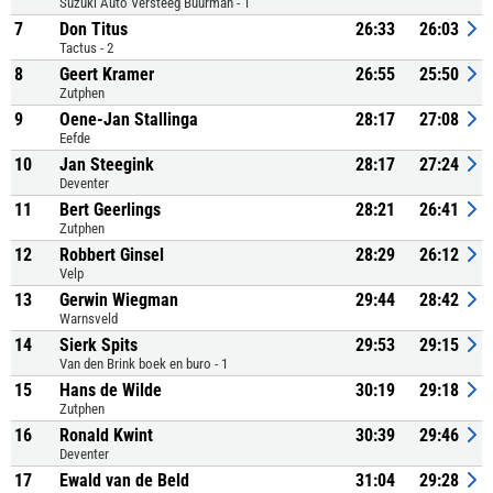
Suzuki Auto Versteeg Buurman - 1
7
Don Titus
26:33
26:03
Tactus - 2
8
Geert Kramer
26:55
25:50
Zutphen
9
Oene-Jan Stallinga
28:17
27:08
Eefde
10
Jan Steegink
28:17
27:24
Deventer
11
Bert Geerlings
28:21
26:41
Zutphen
12
Robbert Ginsel
28:29
26:12
Velp
13
Gerwin Wiegman
29:44
28:42
Warnsveld
14
Sierk Spits
29:53
29:15
Van den Brink boek en buro - 1
15
Hans de Wilde
30:19
29:18
Zutphen
16
Ronald Kwint
30:39
29:46
Deventer
17
Ewald van de Beld
31:04
29:28