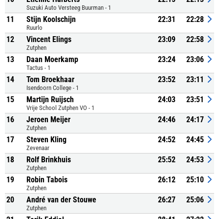
Suzuki Auto Versteeg Buurman - 1
11
Stijn Koolschijn
22:31
22:28
Ruurlo
12
Vincent Elings
23:09
22:58
Zutphen
13
Daan Moerkamp
23:24
23:06
Tactus - 1
14
Tom Broekhaar
23:52
23:11
Isendoorn College - 1
15
Martijn Ruijsch
24:03
23:51
Vrije School Zutphen VO - 1
16
Jeroen Meijer
24:46
24:17
Zutphen
17
Steven Kling
24:52
24:45
Zevenaar
18
Rolf Brinkhuis
25:52
24:53
Zutphen
19
Robin Tabois
26:12
25:10
Zutphen
20
André van der Stouwe
26:27
25:06
Zutphen