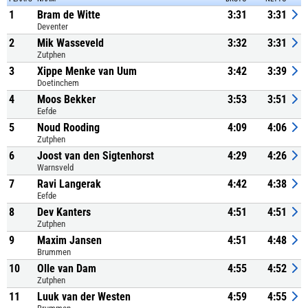
1
Bram de Witte
3:31
3:31
Deventer
2
Mik Wasseveld
3:32
3:31
Zutphen
3
Xippe Menke van Uum
3:42
3:39
Doetinchem
4
Moos Bekker
3:53
3:51
Eefde
5
Noud Rooding
4:09
4:06
Zutphen
6
Joost van den Sigtenhorst
4:29
4:26
Warnsveld
7
Ravi Langerak
4:42
4:38
Eefde
8
Dev Kanters
4:51
4:51
Zutphen
9
Maxim Jansen
4:51
4:48
Brummen
10
Olle van Dam
4:55
4:52
Zutphen
11
Luuk van der Westen
4:59
4:55