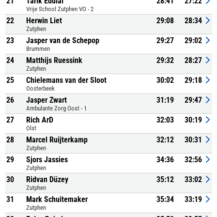
21
Tarik Eddial
28:41
27:22
Vrije School Zutphen VO - 2
22
Herwin Liet
29:08
28:34
Zutphen
23
Jasper van de Schepop
29:27
29:02
Brummen
24
Matthijs Ruessink
29:32
28:27
Zutphen
25
Chielemans van der Sloot
30:02
29:18
Oosterbeek
26
Jasper Zwart
31:19
29:47
Ambulante Zorg Oost - 1
27
Rich ArD
32:03
30:19
Olst
28
Marcel Ruijterkamp
32:12
30:31
Zutphen
29
Sjors Jassies
34:36
32:56
Zutphen
30
Ridvan Düzey
35:12
33:02
Zutphen
31
Mark Schuitemaker
35:34
33:19
Zutphen