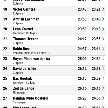
Zutphen
18
Victor Gerritse
23:43
23:21
Zutphen
19
Amrish Lachman
23:50
23:40
Zutphen
20
Leon Knuttel
23:59
23:18
Isendoorn College - 1
21
Thomas Heezen
24:12
23:55
Zutphen
22
Robin Ross
24:37
23:14
Van den Brink boek en buro - 1
23
Guyon Pince van der Aa
25:09
24:54
Zutphen
24
David de Wilde
26:12
25:18
Zutphen
25
Bas Hoetink
26:15
26:09
Isendoorn College - 1
26
Zed de Lange
26:16
26:16
Nijmegen
27
Damian Oude Oosterik
26:28
24:56
Tubbergen