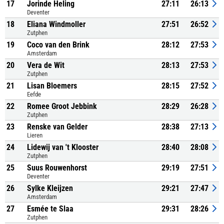
17
Jorinde Heling
27:11
26:13
Deventer
18
Eliana Windmoller
27:51
26:52
Zutphen
19
Coco van den Brink
28:12
27:53
Amsterdam
20
Vera de Wit
28:13
27:53
Zutphen
21
Lisan Bloemers
28:15
27:52
Eefde
22
Romee Groot Jebbink
28:29
26:28
Zutphen
23
Renske van Gelder
28:38
27:13
Lieren
24
Lidewij van 't Klooster
28:40
28:08
Zutphen
25
Suus Rouwenhorst
29:19
27:51
Deventer
26
Sylke Kleijzen
29:21
27:47
Amsterdam
27
Esmée te Slaa
29:31
28:26
Zutphen