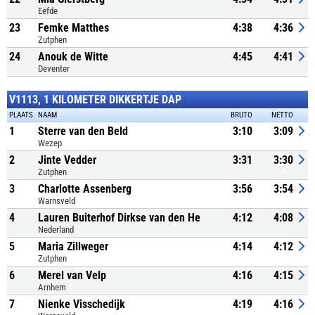
Eefde
23
Femke Matthes
4:38
4:36
Zutphen
24
Anouk de Witte
4:45
4:41
Deventer
V1113, 1 KILOMETER DIKKERTJE DAP
PLAATS
NAAM
BRUTO
NETTO
1
Sterre van den Beld
3:10
3:09
Wezep
2
Jinte Vedder
3:31
3:30
Zutphen
3
Charlotte Assenberg
3:56
3:54
Warnsveld
4
Lauren Buiterhof Dirkse van den He
4:12
4:08
Nederland
5
Maria Zillweger
4:14
4:12
Zutphen
6
Merel van Velp
4:16
4:15
Arnhem
7
Nienke Visschedijk
4:19
4:16