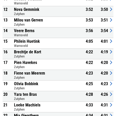
Warnsveld
12
Nova Gemmink
3:52
3:50
Zutphen
13
Milou van Gerven
3:53
3:51
Zutphen
14
Veere Berns
3:56
3:54
Warnsveld
15
Philein Huetink
4:05
4:01
Warnsveld
16
Brechtje de Kort
4:22
4:19
Zutphen
17
Pien Havekes
4:22
4:20
Zutphen
18
Fiene van Meerem
4:23
4:20
Zutphen
19
Olivia Bobbink
4:25
4:23
Zutphen
20
Yara ten Bras
4:28
4:26
Zutphen
21
Loeke Machiels
4:33
4:31
Zutphen
22
Mia Gierstberg
4:34
4:31