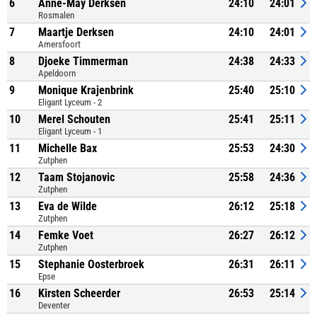
6
Anne-May Derksen
24:10
24:01
Rosmalen
7
Maartje Derksen
24:10
24:01
Amersfoort
8
Djoeke Timmerman
24:38
24:33
Apeldoorn
9
Monique Krajenbrink
25:40
25:10
Eligant Lyceum - 2
10
Merel Schouten
25:41
25:11
Eligant Lyceum - 1
11
Michelle Bax
25:53
24:30
Zutphen
12
Taam Stojanovic
25:58
24:36
Zutphen
13
Eva de Wilde
26:12
25:18
Zutphen
14
Femke Voet
26:27
26:12
Zutphen
15
Stephanie Oosterbroek
26:31
26:11
Epse
16
Kirsten Scheerder
26:53
25:14
Deventer