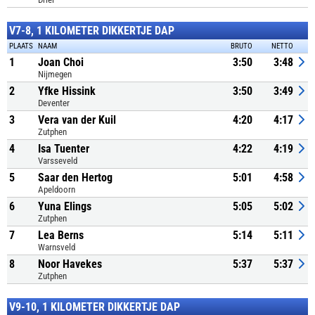
V7-8, 1 KILOMETER DIKKERTJE DAP
PLAATS
NAAM
BRUTO
NETTO
1
Joan Choi
3:50
3:48
Nijmegen
2
Yfke Hissink
3:50
3:49
Deventer
3
Vera van der Kuil
4:20
4:17
Zutphen
4
Isa Tuenter
4:22
4:19
Varsseveld
5
Saar den Hertog
5:01
4:58
Apeldoorn
6
Yuna Elings
5:05
5:02
Zutphen
7
Lea Berns
5:14
5:11
Warnsveld
8
Noor Havekes
5:37
5:37
Zutphen
V9-10, 1 KILOMETER DIKKERTJE DAP