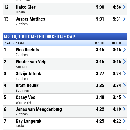
Brummen
12
Haico Gies
5:00
4:56
Didam
13
Jasper Matthes
5:31
5:31
Zutphen
M9-10, 1 KILOMETER DIKKERTJE DAP
PLAATS
NAAM
BRUTO
NETTO
1
Wes Roelofs
3:15
3:15
Zutphen
2
Wouter van Velp
3:16
3:15
Arnhem
3
Silvijn Alfrink
3:27
3:24
Zutphen
4
Bram Beunk
3:35
3:34
Bathmen
5
Casey Vos
3:48
3:45
Warnsveld
6
Jonas van Meegdenburg
4:22
4:19
Zutphen
7
Kay Langerak
4:25
4:22
Eefde