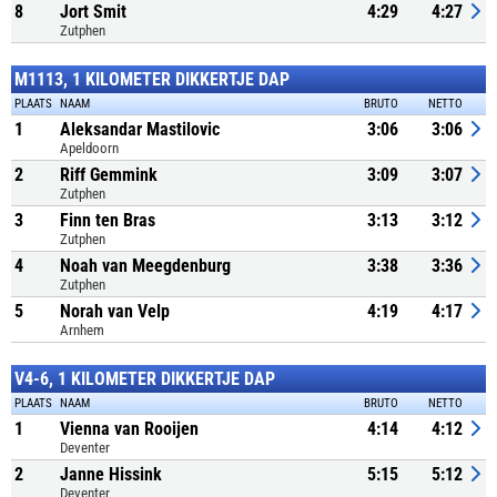
8
Jort Smit
4:29
4:27
Zutphen
M1113, 1 KILOMETER DIKKERTJE DAP
PLAATS
NAAM
BRUTO
NETTO
1
Aleksandar Mastilovic
3:06
3:06
Apeldoorn
2
Riff Gemmink
3:09
3:07
Zutphen
3
Finn ten Bras
3:13
3:12
Zutphen
4
Noah van Meegdenburg
3:38
3:36
Zutphen
5
Norah van Velp
4:19
4:17
Arnhem
V4-6, 1 KILOMETER DIKKERTJE DAP
PLAATS
NAAM
BRUTO
NETTO
1
Vienna van Rooijen
4:14
4:12
Deventer
2
Janne Hissink
5:15
5:12
Deventer