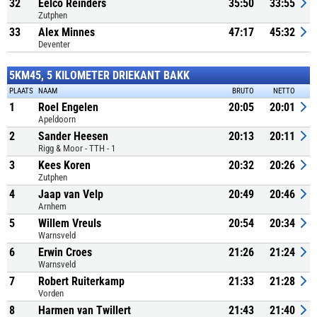
32
Eelco Reinders
35:50
33:55
Zutphen
33
Alex Minnes
47:17
45:32
Deventer
5KM45, 5 KILOMETER DRIEKANT BAKK
PLAATS
NAAM
BRUTO
NETTO
1
Roel Engelen
20:05
20:01
Apeldoorn
2
Sander Heesen
20:13
20:11
Rigg & Moor - TTH - 1
3
Kees Koren
20:32
20:26
Zutphen
4
Jaap van Velp
20:49
20:46
Arnhem
5
Willem Vreuls
20:54
20:34
Warnsveld
6
Erwin Croes
21:26
21:24
Warnsveld
7
Robert Ruiterkamp
21:33
21:28
Vorden
8
Harmen van Twillert
21:43
21:40