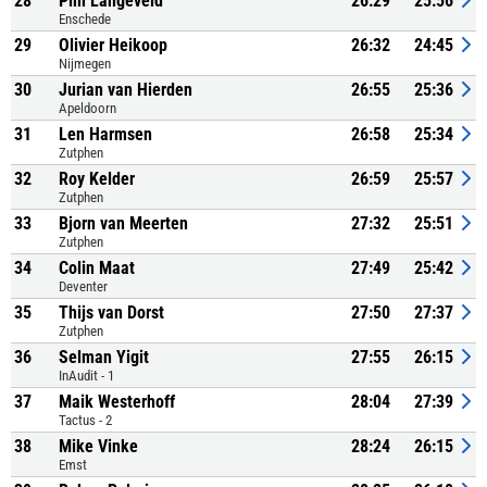
28
Pim Langeveld
26:29
25:56
Enschede
29
Olivier Heikoop
26:32
24:45
Nijmegen
30
Jurian van Hierden
26:55
25:36
Apeldoorn
31
Len Harmsen
26:58
25:34
Zutphen
32
Roy Kelder
26:59
25:57
Zutphen
33
Bjorn van Meerten
27:32
25:51
Zutphen
34
Colin Maat
27:49
25:42
Deventer
35
Thijs van Dorst
27:50
27:37
Zutphen
36
Selman Yigit
27:55
26:15
InAudit - 1
37
Maik Westerhoff
28:04
27:39
Tactus - 2
38
Mike Vinke
28:24
26:15
Emst