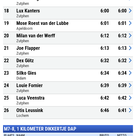
Zutphen
18
Lux Kanters
6:00
6:00
Zutphen
19
Mose Roest van der Lubbe
6:01
6:01
Apeldoorn
20
Milan van der Werff
6:12
6:12
Zutphen
21
Joe Flapper
6:13
6:13
Zutphen
22
Dex Götz
6:32
6:32
Zutphen
23
Silko Gies
6:34
6:34
Didam
24
Louie Fornier
6:39
6:39
Zutphen
25
Luca Veenstra
6:42
6:42
Zutphen
26
Otis Leussink
6:46
6:41
Lochem
M7-8, 1 KILOMETER DIKKERTJE DAP
PLAATS
NAAM
BRUTO
NETTO