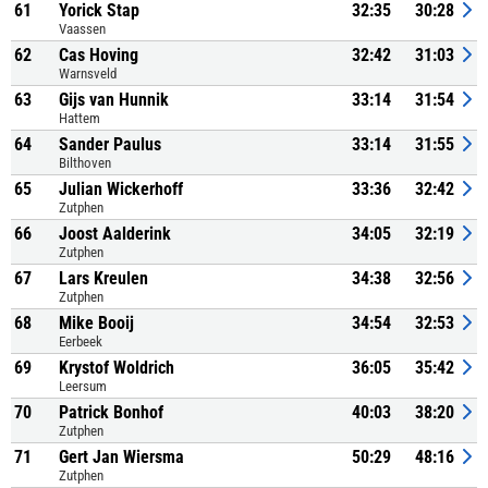
61
Yorick Stap
32:35
30:28
Vaassen
62
Cas Hoving
32:42
31:03
Warnsveld
63
Gijs van Hunnik
33:14
31:54
Hattem
64
Sander Paulus
33:14
31:55
Bilthoven
65
Julian Wickerhoff
33:36
32:42
Zutphen
66
Joost Aalderink
34:05
32:19
Zutphen
67
Lars Kreulen
34:38
32:56
Zutphen
68
Mike Booij
34:54
32:53
Eerbeek
69
Krystof Woldrich
36:05
35:42
Leersum
70
Patrick Bonhof
40:03
38:20
Zutphen
71
Gert Jan Wiersma
50:29
48:16
Zutphen