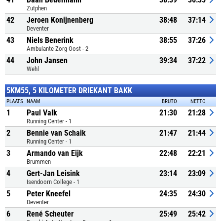
Zutphen
42
Jeroen Konijnenberg
38:48
37:14
Deventer
43
Niels Benerink
38:55
37:26
Ambulante Zorg Oost - 2
44
John Jansen
39:34
37:22
Wehl
5KM55, 5 KILOMETER DRIEKANT BAKK
PLAATS
NAAM
BRUTO
NETTO
1
Paul Valk
21:30
21:28
Running Center - 1
2
Bennie van Schaik
21:47
21:44
Running Center - 1
3
Armando van Eijk
22:48
22:21
Brummen
4
Gert-Jan Leisink
23:14
23:09
Isendoorn College - 1
5
Peter Kneefel
24:35
24:30
Deventer
6
René Scheuter
25:49
25:42