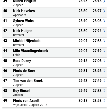
39
Ruben Pelgrim
28:25
26:18
Zutphen
40
Nick Havekes
28:30
26:27
Apeldoorn
41
Sybren Wubs
28:40
28:08
Zutphen
42
Nick Huigen
28:50
27:24
Deventer
43
Michiel Nijenhuis
29:04
27:35
Deventer
44
Milo Vlaardingerbroek
29:04
27:19
Eefde
45
Bora Düzey
29:15
27:06
Zutphen
46
Floris de Boer
29:31
28:26
Zutphen
47
Tim van den Broek
29:43
27:49
Zutphen
48
Roy Ginsel
29:49
27:33
Arnhem
49
Floris van Asselt
30:18
28:58
Vrije School Zutphen VO - 2