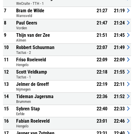
WeCruite - TTH - 1
7
Bram de Wilde
21:27
21:19
Warnsveld
8
Paul Geers
21:47
21:24
Vorden
9
Thijn van der Zee
21:51
21:45
Almen
10
Robbert Schuurman
22:07
21:49
Tactus - 2
11
Friso Roeleveld
22:09
22:09
Hengelo
12
Scott Veldkamp
22:18
21:55
Tactus - 1
13
Jelmer de Greeff
22:19
22:11
Nijmegen
14
Tideman Jagersma
22:36
21:52
Brummen
15
Sybren Stap
22:40
22:33
Eefde
16
Fabian Roeleveld
23:01
22:46
Hengelo
17
Jesper van Zutphen
23:31
22:40