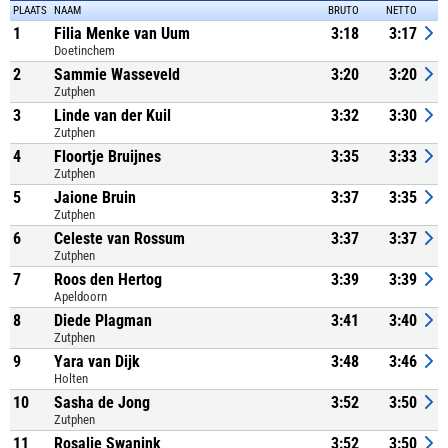
PLAATS
NAAM
BRUTO
NETTO
1
Filia Menke van Uum
3:18
3:17
Doetinchem
2
Sammie Wasseveld
3:20
3:20
Zutphen
3
Linde van der Kuil
3:32
3:30
Zutphen
4
Floortje Bruijnes
3:35
3:33
Zutphen
5
Jaione Bruin
3:37
3:35
Zutphen
6
Celeste van Rossum
3:37
3:37
Zutphen
7
Roos den Hertog
3:39
3:39
Apeldoorn
8
Diede Plagman
3:41
3:40
Zutphen
9
Yara van Dijk
3:48
3:46
Holten
10
Sasha de Jong
3:52
3:50
Zutphen
11
Rosalie Swanink
3:52
3:50