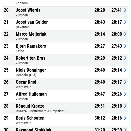
Lochem
20
Joost Wierda
28:28
27:41
Zutphen
21
Joost van Gelder
28:43
28:17
Deventer
22
Marco Meijerink
29:14
28:08
Zutphen
23
Bjorn Ramakers
29:27
27:43
Eefde
24
Robert ten Bras
29:29
29:12
Zutphen
25
Niels Donninger
29:40
29:14
Hengelo (Gld)
26
Oscar Knol
29:40
29:17
Warnsveld
27
Alfred Hulleman
29:47
29:26
Zutphen
28
Rénoud Kroeze
29:51
29:18
ROMYN Recruitment & Organisati - 1
29
Boris Schouten
30:12
28:16
Warnsveld
30
Raymond Stokkink
31:20
29:39