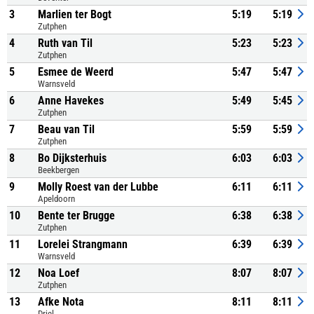
3
Marlien ter Bogt
5:19
5:19
Zutphen
4
Ruth van Til
5:23
5:23
Zutphen
5
Esmee de Weerd
5:47
5:47
Warnsveld
6
Anne Havekes
5:49
5:45
Zutphen
7
Beau van Til
5:59
5:59
Zutphen
8
Bo Dijksterhuis
6:03
6:03
Beekbergen
9
Molly Roest van der Lubbe
6:11
6:11
Apeldoorn
10
Bente ter Brugge
6:38
6:38
Zutphen
11
Lorelei Strangmann
6:39
6:39
Warnsveld
12
Noa Loef
8:07
8:07
Zutphen
13
Afke Nota
8:11
8:11
Driel