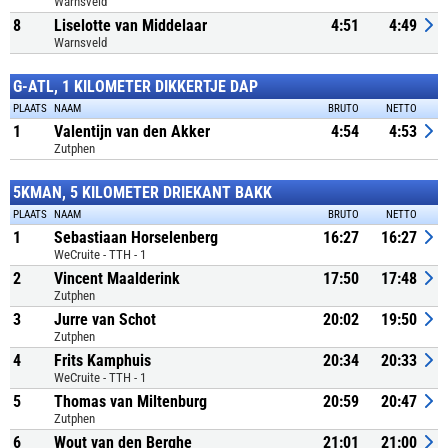
Warnsveld
8
Liselotte van Middelaar
4:51
4:49
Warnsveld
G-ATL, 1 KILOMETER DIKKERTJE DAP
PLAATS
NAAM
BRUTO
NETTO
1
Valentijn van den Akker
4:54
4:53
Zutphen
5KMAN, 5 KILOMETER DRIEKANT BAKK
PLAATS
NAAM
BRUTO
NETTO
1
Sebastiaan Horselenberg
16:27
16:27
WeCruite - TTH - 1
2
Vincent Maalderink
17:50
17:48
Zutphen
3
Jurre van Schot
20:02
19:50
Zutphen
4
Frits Kamphuis
20:34
20:33
WeCruite - TTH - 1
5
Thomas van Miltenburg
20:59
20:47
Zutphen
6
Wout van den Berghe
21:01
21:00