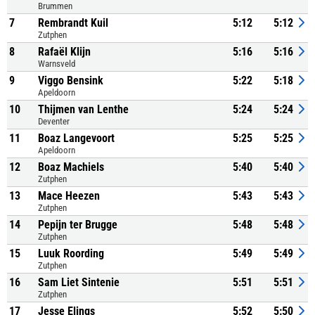
Brummen
7
Rembrandt Kuil
5:12
5:12
Zutphen
8
Rafaël Klijn
5:16
5:16
Warnsveld
9
Viggo Bensink
5:22
5:18
Apeldoorn
10
Thijmen van Lenthe
5:24
5:24
Deventer
11
Boaz Langevoort
5:25
5:25
Apeldoorn
12
Boaz Machiels
5:40
5:40
Zutphen
13
Mace Heezen
5:43
5:43
Zutphen
14
Pepijn ter Brugge
5:48
5:48
Zutphen
15
Luuk Roording
5:49
5:49
Zutphen
16
Sam Liet Sintenie
5:51
5:51
Zutphen
17
Jesse Elings
5:52
5:50