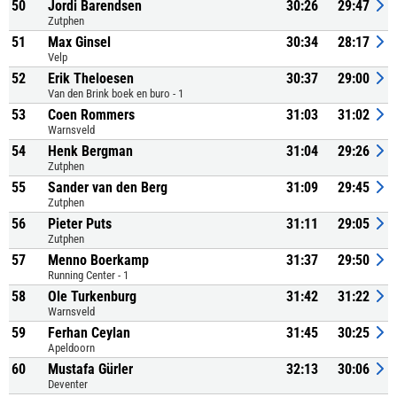
50
Jordi Barendsen
30:26
29:47
Zutphen
51
Max Ginsel
30:34
28:17
Velp
52
Erik Theloesen
30:37
29:00
Van den Brink boek en buro - 1
53
Coen Rommers
31:03
31:02
Warnsveld
54
Henk Bergman
31:04
29:26
Zutphen
55
Sander van den Berg
31:09
29:45
Zutphen
56
Pieter Puts
31:11
29:05
Zutphen
57
Menno Boerkamp
31:37
29:50
Running Center - 1
58
Ole Turkenburg
31:42
31:22
Warnsveld
59
Ferhan Ceylan
31:45
30:25
Apeldoorn
60
Mustafa Gürler
32:13
30:06
Deventer