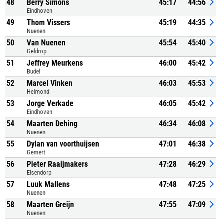
48
Berry Simons
45:17
44:56
Eindhoven
49
Thom Vissers
45:19
44:35
Nuenen
50
Van Nuenen
45:54
45:40
Geldrop
51
Jeffrey Meurkens
46:00
45:42
Budel
52
Marcel Vinken
46:03
45:53
Helmond
53
Jorge Verkade
46:05
45:42
Eindhoven
54
Maarten Dehing
46:34
46:08
Nuenen
55
Dylan van voorthuijsen
47:01
46:38
Gemert
56
Pieter Raaijmakers
47:28
46:29
Elsendorp
57
Luuk Mallens
47:48
47:25
Nuenen
58
Maarten Greijn
47:55
47:09
Nuenen