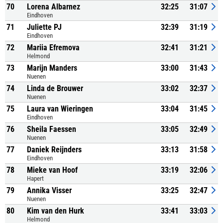
70
Lorena Albarnez
32:25
31:07
Eindhoven
71
Juliette PJ
32:39
31:19
Eindhoven
72
Mariia Efremova
32:41
31:21
Helmond
73
Marijn Manders
33:00
31:43
Nuenen
74
Linda de Brouwer
33:02
32:37
Nuenen
75
Laura van Wieringen
33:04
31:45
Eindhoven
76
Sheila Faessen
33:05
32:49
Nuenen
77
Daniek Reijnders
33:13
31:58
Eindhoven
78
Mieke van Hoof
33:19
32:06
Hapert
79
Annika Visser
33:25
32:47
Nuenen
80
Kim van den Hurk
33:41
33:03
Helmond