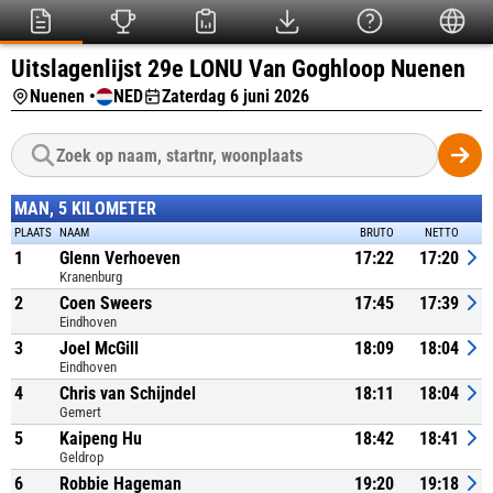
Uitslagenlijst 29e LONU Van Goghloop Nuenen
Nuenen •
NED
Zaterdag 6 juni 2026
MAN, 5 KILOMETER
PLAATS
NAAM
BRUTO
NETTO
1
Glenn Verhoeven
17:22
17:20
Kranenburg
2
Coen Sweers
17:45
17:39
Eindhoven
3
Joel McGill
18:09
18:04
Eindhoven
4
Chris van Schijndel
18:11
18:04
Gemert
5
Kaipeng Hu
18:42
18:41
Geldrop
6
Robbie Hageman
19:20
19:18