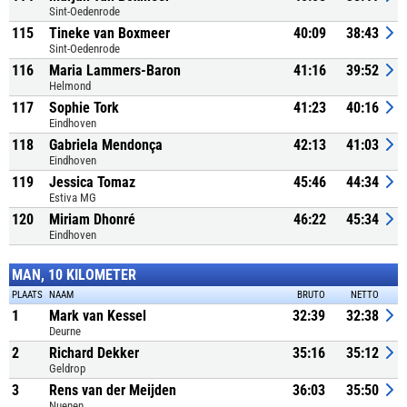
Sint-Oedenrode
115
Tineke van Boxmeer
40:09
38:43
Sint-Oedenrode
116
Maria Lammers-Baron
41:16
39:52
Helmond
117
Sophie Tork
41:23
40:16
Eindhoven
118
Gabriela Mendonça
42:13
41:03
Eindhoven
119
Jessica Tomaz
45:46
44:34
Estiva MG
120
Miriam Dhonré
46:22
45:34
Eindhoven
MAN, 10 KILOMETER
PLAATS
NAAM
BRUTO
NETTO
1
Mark van Kessel
32:39
32:38
Deurne
2
Richard Dekker
35:16
35:12
Geldrop
3
Rens van der Meijden
36:03
35:50
Nuenen