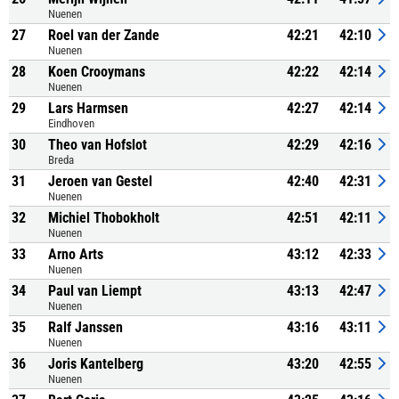
Nuenen
27
Roel van der Zande
42:21
42:10
Nuenen
28
Koen Crooymans
42:22
42:14
Nuenen
29
Lars Harmsen
42:27
42:14
Eindhoven
30
Theo van Hofslot
42:29
42:16
Breda
31
Jeroen van Gestel
42:40
42:31
Nuenen
32
Michiel Thobokholt
42:51
42:11
Nuenen
33
Arno Arts
43:12
42:33
Nuenen
34
Paul van Liempt
43:13
42:47
Nuenen
35
Ralf Janssen
43:16
43:11
Nuenen
36
Joris Kantelberg
43:20
42:55
Nuenen