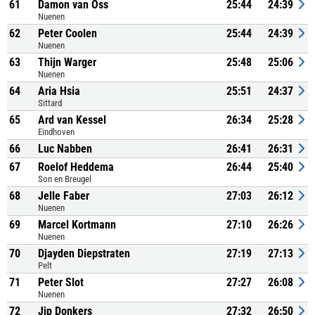
61
Damon van Oss
25:44
24:39
Nuenen
62
Peter Coolen
25:44
24:39
Nuenen
63
Thijn Warger
25:48
25:06
Nuenen
64
Aria Hsia
25:51
24:37
Sittard
65
Ard van Kessel
26:34
25:28
Eindhoven
66
Luc Nabben
26:41
26:31
67
Roelof Heddema
26:44
25:40
Son en Breugel
68
Jelle Faber
27:03
26:12
Nuenen
69
Marcel Kortmann
27:10
26:26
Nuenen
70
Djayden Diepstraten
27:19
27:13
Pelt
71
Peter Slot
27:27
26:08
Nuenen
72
Jip Donkers
27:32
26:50