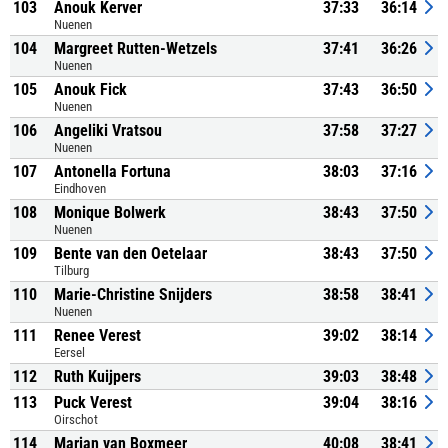
103
Anouk Kerver
37:33
36:14
Nuenen
104
Margreet Rutten-Wetzels
37:41
36:26
Nuenen
105
Anouk Fick
37:43
36:50
Nuenen
106
Angeliki Vratsou
37:58
37:27
Nuenen
107
Antonella Fortuna
38:03
37:16
Eindhoven
108
Monique Bolwerk
38:43
37:50
Nuenen
109
Bente van den Oetelaar
38:43
37:50
Tilburg
110
Marie-Christine Snijders
38:58
38:41
Nuenen
111
Renee Verest
39:02
38:14
Eersel
112
Ruth Kuijpers
39:03
38:48
113
Puck Verest
39:04
38:16
Oirschot
114
Marjan van Boxmeer
40:08
38:41