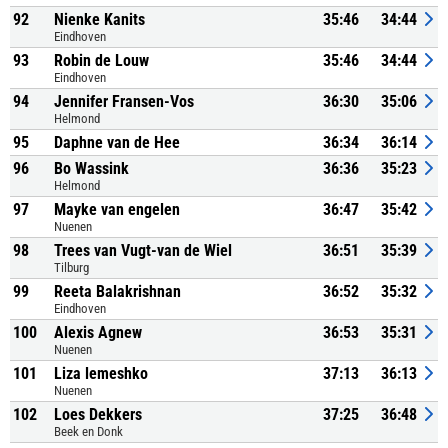
92
Nienke Kanits
35:46
34:44
Eindhoven
93
Robin de Louw
35:46
34:44
Eindhoven
94
Jennifer Fransen-Vos
36:30
35:06
Helmond
95
Daphne van de Hee
36:34
36:14
96
Bo Wassink
36:36
35:23
Helmond
97
Mayke van engelen
36:47
35:42
Nuenen
98
Trees van Vugt-van de Wiel
36:51
35:39
Tilburg
99
Reeta Balakrishnan
36:52
35:32
Eindhoven
100
Alexis Agnew
36:53
35:31
Nuenen
101
Liza lemeshko
37:13
36:13
Nuenen
102
Loes Dekkers
37:25
36:48
Beek en Donk