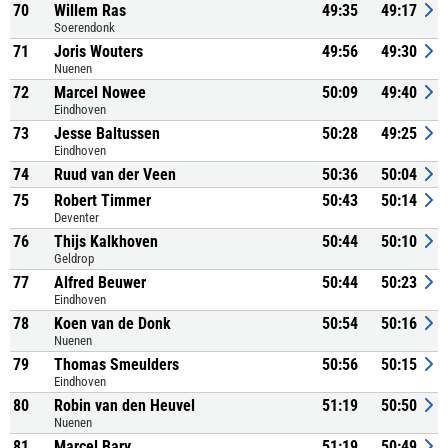
70
Willem Ras
49:35
49:17
Soerendonk
71
Joris Wouters
49:56
49:30
Nuenen
72
Marcel Nowee
50:09
49:40
Eindhoven
73
Jesse Baltussen
50:28
49:25
Eindhoven
74
Ruud van der Veen
50:36
50:04
75
Robert Timmer
50:43
50:14
Deventer
76
Thijs Kalkhoven
50:44
50:10
Geldrop
77
Alfred Beuwer
50:44
50:23
Eindhoven
78
Koen van de Donk
50:54
50:16
Nuenen
79
Thomas Smeulders
50:56
50:15
Eindhoven
80
Robin van den Heuvel
51:19
50:50
Nuenen
81
Marcel Bary
51:19
50:49