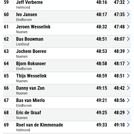
59
Jeff Verberne
48:16
47:32
Helmond
60
Ivo Jansen
48:17
47:35
Eindhoven
61
Jeroen Wesselink
48:32
47:48
Nuenen
62
Bas Bouwman
48:51
48:07
Lieshout
63
Jochem Boeren
48:53
48:39
Nuenen
64
Bjorn Roksnoer
48:58
48:17
Eindhoven
65
Thijs Wesselink
48:59
48:51
Nuenen
66
Danny van Zon
49:15
48:42
Nuenen
67
Bas van Mierlo
49:21
48:56
Eindhoven
68
Eric de Graaf
49:25
48:29
Nuenen
69
Roel van de Kimmenade
49:33
49:10
Helmond