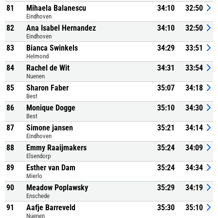
81
Mihaela Balanescu
34:10
32:50
Eindhoven
82
Ana Isabel Hernandez
34:10
32:50
Eindhoven
83
Bianca Swinkels
34:29
33:51
Helmond
84
Rachel de Wit
34:31
33:54
Nuenen
85
Sharon Faber
35:07
34:18
Best
86
Monique Dogge
35:10
34:30
Best
87
Simone jansen
35:21
34:14
Eindhoven
88
Emmy Raaijmakers
35:24
34:09
Elsendorp
89
Esther van Dam
35:24
34:34
Mierlo
90
Meadow Poplawsky
35:29
34:19
Enschede
91
Aafje Barreveld
35:30
35:10
Nuenen