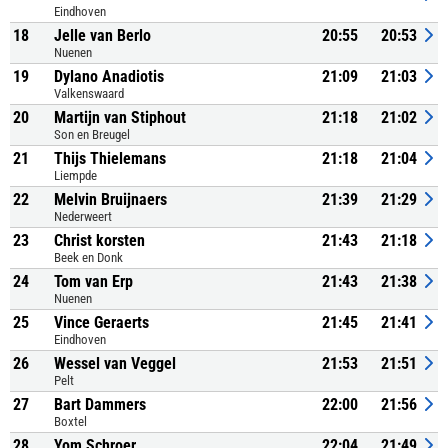
Eindhoven
18
Jelle van Berlo
20:55
20:53
Nuenen
19
Dylano Anadiotis
21:09
21:03
Valkenswaard
20
Martijn van Stiphout
21:18
21:02
Son en Breugel
21
Thijs Thielemans
21:18
21:04
Liempde
22
Melvin Bruijnaers
21:39
21:29
Nederweert
23
Christ korsten
21:43
21:18
Beek en Donk
24
Tom van Erp
21:43
21:38
Nuenen
25
Vince Geraerts
21:45
21:41
Eindhoven
26
Wessel van Veggel
21:53
21:51
Pelt
27
Bart Dammers
22:00
21:56
Boxtel
28
Yom Schroer
22:04
21:49