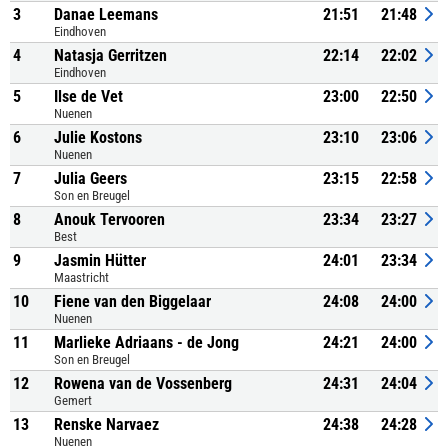
3
Danae Leemans
21:51
21:48
Eindhoven
4
Natasja Gerritzen
22:14
22:02
Eindhoven
5
Ilse de Vet
23:00
22:50
Nuenen
6
Julie Kostons
23:10
23:06
Nuenen
7
Julia Geers
23:15
22:58
Son en Breugel
8
Anouk Tervooren
23:34
23:27
Best
9
Jasmin Hütter
24:01
23:34
Maastricht
10
Fiene van den Biggelaar
24:08
24:00
Nuenen
11
Marlieke Adriaans - de Jong
24:21
24:00
Son en Breugel
12
Rowena van de Vossenberg
24:31
24:04
Gemert
13
Renske Narvaez
24:38
24:28
Nuenen