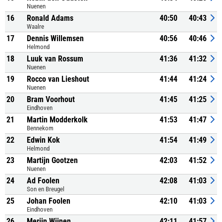
Nuenen
16
Ronald Adams
40:50
40:43
Waalre
17
Dennis Willemsen
40:56
40:46
Helmond
18
Luuk van Rossum
41:36
41:32
Nuenen
19
Rocco van Lieshout
41:44
41:24
Nuenen
20
Bram Voorhout
41:45
41:25
Eindhoven
21
Martin Modderkolk
41:53
41:47
Bennekom
22
Edwin Kok
41:54
41:49
Helmond
23
Martijn Gootzen
42:03
41:52
Nuenen
24
Ad Foolen
42:08
41:03
Son en Breugel
25
Johan Foolen
42:10
41:03
Eindhoven
26
Merijn Wijnen
42:11
41:57