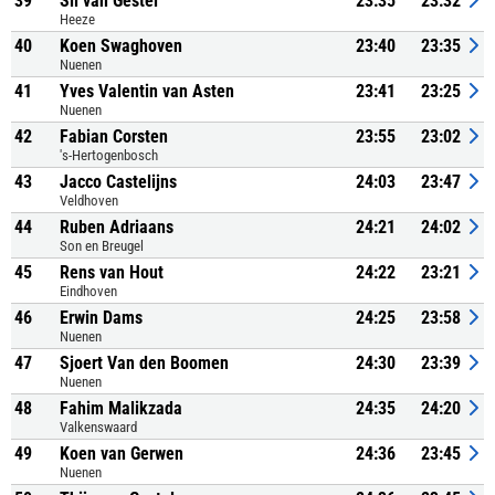
39
Sil van Gestel
23:35
23:32
Heeze
40
Koen Swaghoven
23:40
23:35
Nuenen
41
Yves Valentin van Asten
23:41
23:25
Nuenen
42
Fabian Corsten
23:55
23:02
's-Hertogenbosch
43
Jacco Castelijns
24:03
23:47
Veldhoven
44
Ruben Adriaans
24:21
24:02
Son en Breugel
45
Rens van Hout
24:22
23:21
Eindhoven
46
Erwin Dams
24:25
23:58
Nuenen
47
Sjoert Van den Boomen
24:30
23:39
Nuenen
48
Fahim Malikzada
24:35
24:20
Valkenswaard
49
Koen van Gerwen
24:36
23:45
Nuenen