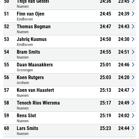
50
Thijs van Gestel
24:36
23:45
Nuenen
51
Finn van Ojen
24:45
24:39
Eindhoven
52
Thomas Bogman
24:47
24:43
Nuenen
53
Jahriq Kusmus
24:50
24:30
Eindhoven
54
Bram Smits
24:55
24:51
Nuenen
55
Daan Maasakkers
25:01
24:46
Groningen
56
Koen Rutgers
25:03
24:20
Arnhem
57
Koen van Haastert
25:13
24:47
Nuenen
58
Tenoch Rios Wiersma
25:17
24:49
Nuenen
59
Rens Slot
25:19
24:02
Nuenen
60
Lars Smits
25:23
24:44
Nuenen