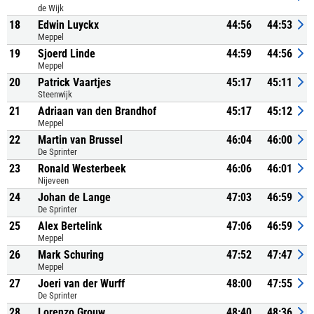
de Wijk
18
Edwin Luyckx
44:56
44:53
Meppel
19
Sjoerd Linde
44:59
44:56
Meppel
20
Patrick Vaartjes
45:17
45:11
Steenwijk
21
Adriaan van den Brandhof
45:17
45:12
Meppel
22
Martin van Brussel
46:04
46:00
De Sprinter
23
Ronald Westerbeek
46:06
46:01
Nijeveen
24
Johan de Lange
47:03
46:59
De Sprinter
25
Alex Bertelink
47:06
46:59
Meppel
26
Mark Schuring
47:52
47:47
Meppel
27
Joeri van der Wurff
48:00
47:55
De Sprinter
28
Lorenzo Grouw
48:40
48:36