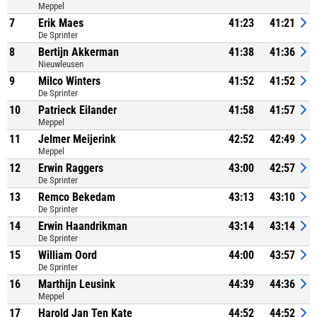
Meppel
7
Erik Maes
41:23
41:21
De Sprinter
8
Bertijn Akkerman
41:38
41:36
Nieuwleusen
9
Milco Winters
41:52
41:52
De Sprinter
10
Patrieck Eilander
41:58
41:57
Meppel
11
Jelmer Meijerink
42:52
42:49
Meppel
12
Erwin Raggers
43:00
42:57
De Sprinter
13
Remco Bekedam
43:13
43:10
De Sprinter
14
Erwin Haandrikman
43:14
43:14
De Sprinter
15
William Oord
44:00
43:57
De Sprinter
16
Marthijn Leusink
44:39
44:36
Meppel
17
Harold Jan Ten Kate
44:52
44:52