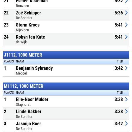
21
Esmee Kisteman
5:32
Rouveen
22
Zoë Schipper
5:36
De Sprinter
23
Storm Kroes
5:41
Nijeveen
24
Robyn ten Kate
5:41
de Wijk
J1112, 1000 METER
PLAATS
NAAM
TIJD
1
Benjamin Sybrandy
3:42
Meppel
M1112, 1000 METER
PLAATS
NAAM
TIJD
1
Elle-Noor Mulder
3:38
Staphorst
2
Linde Bakker
3:38
De Sprinter
3
Jasmijn Boer
3:42
De Sprinter