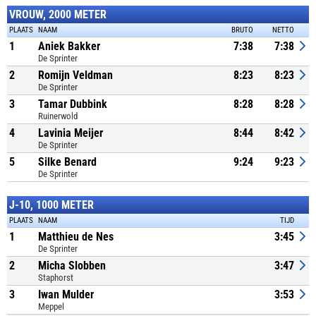
VROUW, 2000 METER
PLAATS
NAAM
BRUTO
NETTO
1
Aniek Bakker
7:38
7:38
De Sprinter
2
Romijn Veldman
8:23
8:23
De Sprinter
3
Tamar Dubbink
8:28
8:28
Ruinerwold
4
Lavinia Meijer
8:44
8:42
De Sprinter
5
Silke Benard
9:24
9:23
De Sprinter
J-10, 1000 METER
PLAATS
NAAM
TIJD
1
Matthieu de Nes
3:45
De Sprinter
2
Micha Slobben
3:47
Staphorst
3
Iwan Mulder
3:53
Meppel