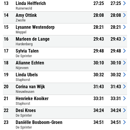
13
Linda Helfferich
27:25
27:25
Ruinerwold
14
Amy Ottink
28:08
28:08
Zwolle
15
Lysanne Westendorp
28:21
28:21
Meppel
16
Marleen de Lange
29:43
29:43
Hardenberg
17
Sylvia Talen
29:48
29:48
De Sprinter
18
Alianne Echten
30:10
30:10
Nijeveen
19
Linda Ubels
30:32
30:32
Staphorst
20
Corina van Wijk
31:43
31:43
Nieuwleusen
21
Henrieke Kooiker
33:31
33:31
Staphorst
22
Desi Kroes
34:24
34:24
De Sprinter
23
Daniëlle Bosboom-Groen
34:51
34:51
De Sprinter