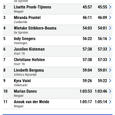
De Sprinter
2
Lisette Pronk-Tijmens
45:57
45:55
Meppel
3
Miranda Pruntel
46:11
46:09
Zuidwolde
4
Wietske Strikkers-Bouma
54:03
54:01
De Sprinter
5
Indy Seegers
56:22
56:16
Veeningen
6
Jacolien Kisteman
57:38
57:33
Start '78
7
Christiane Hofstee
57:38
57:33
Start '78
8
Liesbeth Bergsma
59:04
59:01
Atletics Nijverdal
9
Kyra Vuist
59:26
59:22
Oldemarkt
10
Marian Danes
1:03:53
1:03:46
Meppel
11
Anouk van der Weide
1:05:17
1:05:14
Meppel