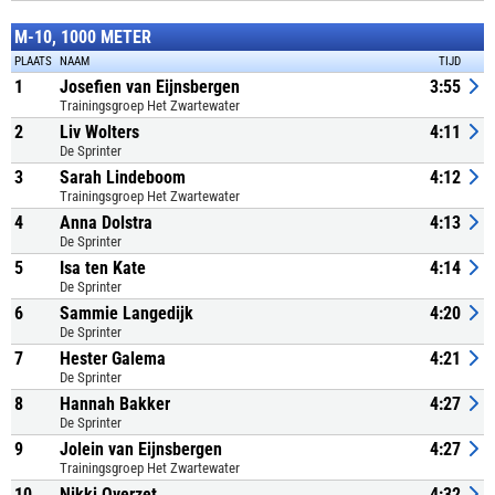
M-10, 1000 METER
PLAATS
NAAM
TIJD
1
Josefien van Eijnsbergen
3:55
Trainingsgroep Het Zwartewater
2
Liv Wolters
4:11
De Sprinter
3
Sarah Lindeboom
4:12
Trainingsgroep Het Zwartewater
4
Anna Dolstra
4:13
De Sprinter
5
Isa ten Kate
4:14
De Sprinter
6
Sammie Langedijk
4:20
De Sprinter
7
Hester Galema
4:21
De Sprinter
8
Hannah Bakker
4:27
De Sprinter
9
Jolein van Eijnsbergen
4:27
Trainingsgroep Het Zwartewater
10
Nikki Overzet
4:32