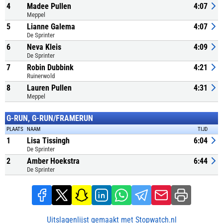
4
Madee Pullen
4:07
Meppel
5
Lianne Galema
4:07
De Sprinter
6
Neva Kleis
4:09
De Sprinter
7
Robin Dubbink
4:21
Ruinerwold
8
Lauren Pullen
4:31
Meppel
G-RUN, G-RUN/FRAMERUN
PLAATS
NAAM
TIJD
1
Lisa Tissingh
6:04
De Sprinter
2
Amber Hoekstra
6:44
De Sprinter
Uitslagenlijst gemaakt met Stopwatch.nl