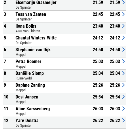
2
Elsemarijn Grasmeijer
21:59
21:59
De Sprinter
3
Tess van Zanten
22:45
22:45
De Sprinter
4
Ilona Bolks
23:40
23:40
ACO Van Elderen
5
Chantal Winters-Witte
24:12
24:12
De Sprinter
6
Stephanie van Dijk
24:50
24:50
Meppel
7
Petra Roomer
25:03
25:03
Meppel
8
Daniëlle Slomp
25:04
25:04
Ruinerwold
9
Daphne Zanting
25:26
25:26
Meppel
10
Desi Jansen
25:54
25:54
Meppel
11
Aline Karssenberg
26:03
26:03
Meppel
12
Yare Dolstra
26:22
26:22
De Sprinter