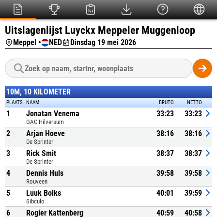
Uitslagenlijst Luyckx Meppeler Muggenloop
Meppel •
NED
Dinsdag 19 mei 2026
10M, 10 KILOMETER
PLAATS
NAAM
BRUTO
NETTO
1
Jonatan Venema
33:23
33:23
GAC Hilversum
2
Arjan Hoeve
38:16
38:16
De Sprinter
3
Rick Smit
38:37
38:37
De Sprinter
4
Dennis Huls
39:58
39:58
Rouveen
5
Luuk Bolks
40:01
39:59
Sibculo
6
Rogier Kattenberg
40:59
40:58