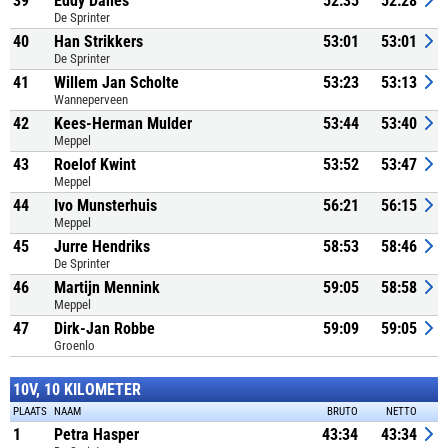
39
Eddy Danes
52:35
52:28
De Sprinter
40
Han Strikkers
53:01
53:01
De Sprinter
41
Willem Jan Scholte
53:23
53:13
Wanneperveen
42
Kees-Herman Mulder
53:44
53:40
Meppel
43
Roelof Kwint
53:52
53:47
Meppel
44
Ivo Munsterhuis
56:21
56:15
Meppel
45
Jurre Hendriks
58:53
58:46
De Sprinter
46
Martijn Mennink
59:05
58:58
Meppel
47
Dirk-Jan Robbe
59:09
59:05
Groenlo
10V, 10 KILOMETER
PLAATS
NAAM
BRUTO
NETTO
1
Petra Hasper
43:34
43:34