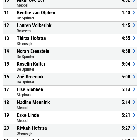
Meppel
11
Benthe van Olphen
4:43
De Sprinter
12
Lauren Volkerink
4:45
Rouveen
13
Thirza Hofstra
4:55
Steenwijk
14
Norah Erenstein
4:58
De Sprinter
15
Roselin Kalter
5:04
De Sprinter
16
Zoë Groenink
5:08
De Sprinter
17
Lise Slobben
5:13
Staphorst
18
Nadine Mennink
5:14
Meppel
19
Eske Linde
5:21
Meppel
20
Rivkah Hofstra
5:27
Steenwijk