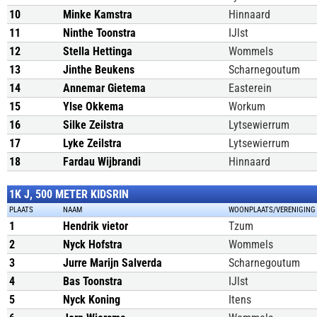
10
Minke Kamstra
Hinnaard
11
Ninthe Toonstra
IJlst
12
Stella Hettinga
Wommels
13
Jinthe Beukens
Scharnegoutum
14
Annemar Gietema
Easterein
15
Ylse Okkema
Workum
16
Silke Zeilstra
Lytsewierrum
17
Lyke Zeilstra
Lytsewierrum
18
Fardau Wijbrandi
Hinnaard
1K J, 500 METER KIDSRIN
PLAATS
NAAM
WOONPLAATS/VERENIGING
1
Hendrik vietor
Tzum
2
Nyck Hofstra
Wommels
3
Jurre Marijn Salverda
Scharnegoutum
4
Bas Toonstra
IJlst
5
Nyck Koning
Itens