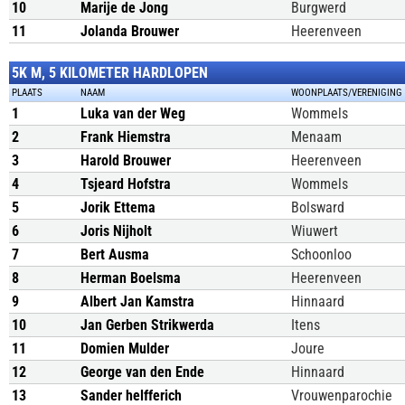
10
Marije de Jong
Burgwerd
11
Jolanda Brouwer
Heerenveen
5K M, 5 KILOMETER HARDLOPEN
PLAATS
NAAM
WOONPLAATS/VERENIGING
1
Luka van der Weg
Wommels
2
Frank Hiemstra
Menaam
3
Harold Brouwer
Heerenveen
4
Tsjeard Hofstra
Wommels
5
Jorik Ettema
Bolsward
6
Joris Nijholt
Wiuwert
7
Bert Ausma
Schoonloo
8
Herman Boelsma
Heerenveen
9
Albert Jan Kamstra
Hinnaard
10
Jan Gerben Strikwerda
Itens
11
Domien Mulder
Joure
12
George van den Ende
Hinnaard
13
Sander helfferich
Vrouwenparochie