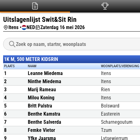
Uitslagenlijst Swit&Sit Rin
Itens •
NED
Zaterdag 16 mei 2026
1K M, 500 METER KIDSRIN
PLAATS
NAAM
WOONPLAATS/VERENIGING
1
Leanne Miedema
Itens
2
Ninthe Miedema
Itens
3
Marij Rameau
Rien
4
Milou Koning
Itens
5
Britt Palstra
Bolsward
6
Benthe Kamstra
Easterein
7
Benthe Salverda
Scharnegoutum
8
Femke Vietor
Tzum
9
Yfke Jaarsma
Lytsewierrum