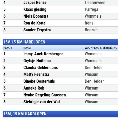
4
Jasper Rense
Heerenveen
5
Klaas giesing
Parrega
6
Niels Boonstra
Wommels
7
Ron de Korte
Itens
8
Sander Terpstra
Boazum
15V, 15 KM HARDLOPEN
PLAATS
NAAM
WOONPLAATS/VERENIGING
1
Immy-Auck Kersbergen
Wommels
2
Grytsje Huitema
Wommels
3
Claudia Geldermans
Den Helder
4
Matty Feenstra
Winsum
5
Gineke Oosterhuis
Den Helder
6
Anneke Rob
Winsum
7
Nynke Regeling Cnossen
Winsum
8
Siebrigje van der Wal
Winsum
15M, 15 KM HARDLOPEN