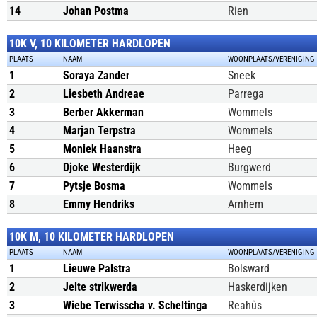
14
Johan Postma
Rien
10K V, 10 KILOMETER HARDLOPEN
PLAATS
NAAM
WOONPLAATS/VERENIGING
1
Soraya Zander
Sneek
2
Liesbeth Andreae
Parrega
3
Berber Akkerman
Wommels
4
Marjan Terpstra
Wommels
5
Moniek Haanstra
Heeg
6
Djoke Westerdijk
Burgwerd
7
Pytsje Bosma
Wommels
8
Emmy Hendriks
Arnhem
10K M, 10 KILOMETER HARDLOPEN
PLAATS
NAAM
WOONPLAATS/VERENIGING
1
Lieuwe Palstra
Bolsward
2
Jelte strikwerda
Haskerdijken
3
Wiebe Terwisscha v. Scheltinga
Reahûs