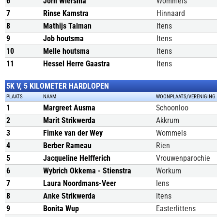
6
Jorn Wiersma
Wommels
7
Rinse Kamstra
Hinnaard
8
Mathijs Talman
Itens
9
Job houtsma
Itens
10
Melle houtsma
Itens
11
Hessel Herre Gaastra
Itens
5K V, 5 KILOMETER HARDLOPEN
PLAATS
NAAM
WOONPLAATS/VERENIGING
1
Margreet Ausma
Schoonloo
2
Marit Strikwerda
Akkrum
3
Fimke van der Wey
Wommels
4
Berber Rameau
Rien
5
Jacqueline Helfferich
Vrouwenparochie
6
Wybrich Okkema - Stienstra
Workum
7
Laura Noordmans-Veer
Iens
8
Anke Strikwerda
Itens
9
Bonita Wup
Easterlittens