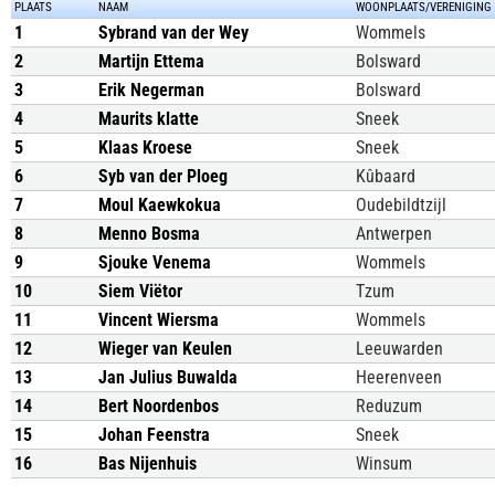
PLAATS
NAAM
WOONPLAATS/VERENIGING
1
Sybrand van der Wey
Wommels
2
Martijn Ettema
Bolsward
3
Erik Negerman
Bolsward
4
Maurits klatte
Sneek
5
Klaas Kroese
Sneek
6
Syb van der Ploeg
Kûbaard
7
Moul Kaewkokua
Oudebildtzijl
8
Menno Bosma
Antwerpen
9
Sjouke Venema
Wommels
10
Siem Viëtor
Tzum
11
Vincent Wiersma
Wommels
12
Wieger van Keulen
Leeuwarden
13
Jan Julius Buwalda
Heerenveen
14
Bert Noordenbos
Reduzum
15
Johan Feenstra
Sneek
16
Bas Nijenhuis
Winsum