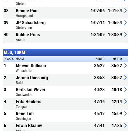
Gieten
38
Bennie Pool
1:02:06
1:01:54
Hoogezand
39
JP Schaatsberg
1:07:14
1:06:54
Gieterveen
40
Robbie Prins
1:34:09
1:33:39
Assen
M50, 10KM
PLAATS
NAAM
BRUTO
NETTO
1
Merwin Dollison
36:22
36:22
Winschoten
2
Jeroen Doesburg
38:53
38:52
Rolde
3
Bert-Jan Wever
40:23
40:18
Onstwedde
4
Frits Heukers
42:16
42:14
Zeegse
5
Renè Lub
45:12
45:09
Groningen
6
Edwin Blaauw
47:41
47:35
Assen