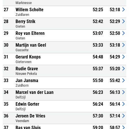
Marknesse
27
Willem Scholte
52:25
52:18
Zuidlaren
28
Berry Strik
52:42
52:29
Gieten
29
Roy van Elteren
53:07
52:50
Gieten
30
Martijn van Geel
53:33
53:18
Gasselte
31
Gerard Koops
54:48
54:29
Gieterveen
32
Rudie Grave
55:37
55:20
Nieuwe Pekela
33
Jan Jansma
55:50
55:42
Zuidhorn
34
Marcel van der Laan
56:23
56:13
Delfzijl
35
Edwin Gorter
56:24
56:14
Delfzijl
36
Jeroen De Vries
57:30
57:14
Veendam
37
Bas van Sluis
59:20
58:57