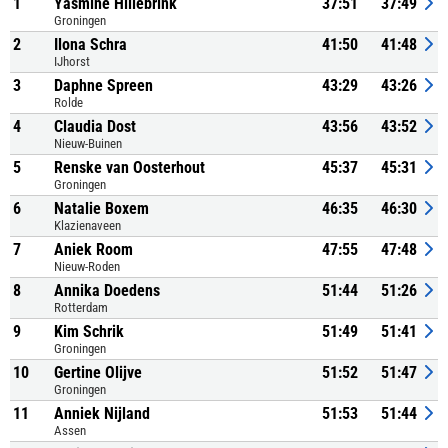
1
Yasmine Hillebrink
37:51
37:49
Groningen
2
Ilona Schra
41:50
41:48
IJhorst
3
Daphne Spreen
43:29
43:26
Rolde
4
Claudia Dost
43:56
43:52
Nieuw-Buinen
5
Renske van Oosterhout
45:37
45:31
Groningen
6
Natalie Boxem
46:35
46:30
Klazienaveen
7
Aniek Room
47:55
47:48
Nieuw-Roden
8
Annika Doedens
51:44
51:26
Rotterdam
9
Kim Schrik
51:49
51:41
Groningen
10
Gertine Olijve
51:52
51:47
Groningen
11
Anniek Nijland
51:53
51:44
Assen