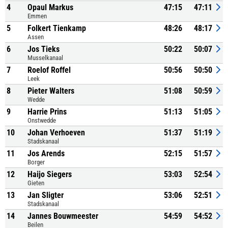
4
Opaul Markus
47:15
47:11
Emmen
5
Folkert Tienkamp
48:26
48:17
Assen
6
Jos Tieks
50:22
50:07
Musselkanaal
7
Roelof Roffel
50:56
50:50
Leek
8
Pieter Walters
51:08
50:59
Wedde
9
Harrie Prins
51:13
51:05
Onstwedde
10
Johan Verhoeven
51:37
51:19
Stadskanaal
11
Jos Arends
52:15
51:57
Borger
12
Haijo Siegers
53:03
52:54
Gieten
13
Jan Sligter
53:06
52:51
Stadskanaal
14
Jannes Bouwmeester
54:59
54:52
Beilen