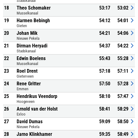
Stadskanaal
18
Theo Schomaker
53:17
53:02
Musselkanaal
19
Harmen Bebingh
54:12
54:01
Gieten
20
Johan Mik
54:21
54:06
Nieuwe Pekela
21
Dirman Heryadi
54:37
54:22
Stadskanaal
22
Edwin Boelens
55:43
55:28
Musselkanaal
23
Roel Drent
57:18
57:11
Gieterveen
24
Rene Gritter
57:50
57:28
Emmen
25
Hendrikus Veendorp
58:10
57:47
Hoogeveen
26
Arnold van der Holst
58:41
58:29
Exloo
27
David Dumas
59:09
58:50
Nieuwe Pekela
28
Jarno Klinkhamer
59:35
58:49