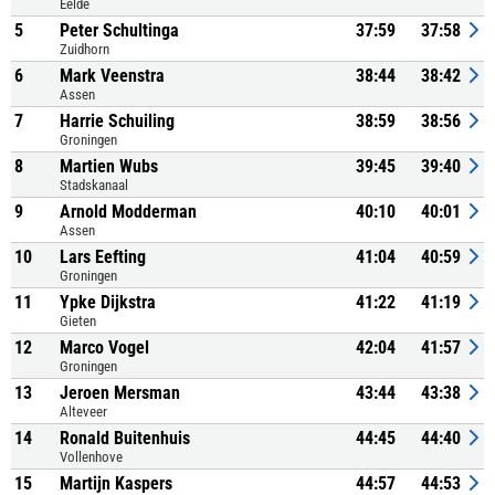
Eelde
5
Peter Schultinga
37:59
37:58
Zuidhorn
6
Mark Veenstra
38:44
38:42
Assen
7
Harrie Schuiling
38:59
38:56
Groningen
8
Martien Wubs
39:45
39:40
Stadskanaal
9
Arnold Modderman
40:10
40:01
Assen
10
Lars Eefting
41:04
40:59
Groningen
11
Ypke Dijkstra
41:22
41:19
Gieten
12
Marco Vogel
42:04
41:57
Groningen
13
Jeroen Mersman
43:44
43:38
Alteveer
14
Ronald Buitenhuis
44:45
44:40
Vollenhove
15
Martijn Kaspers
44:57
44:53