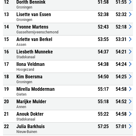
12
Dorith Bennink
51:58
51:55
Groningen
13
Lisette van Essen
52:38
52:32
Groningen
14
Yvonne Martens
52:43
52:18
Gasselternijveenschemond
15
Arlette van Berkel
53:55
53:31
Assen
16
Liesbeth Munneke
54:37
54:21
Stadskanaal
17
Ilona Veldman
54:38
54:24
Hoogezand
18
Kim Boersma
54:50
54:25
Groningen
19
Mirella Modderman
55:17
54:58
Gieten
20
Marijke Mulder
55:18
54:52
Annen
21
Anouk Dokter
55:22
54:58
Stadskanaal
22
Julia Barkhuis
57:25
57:01
Nieuw-Buinen