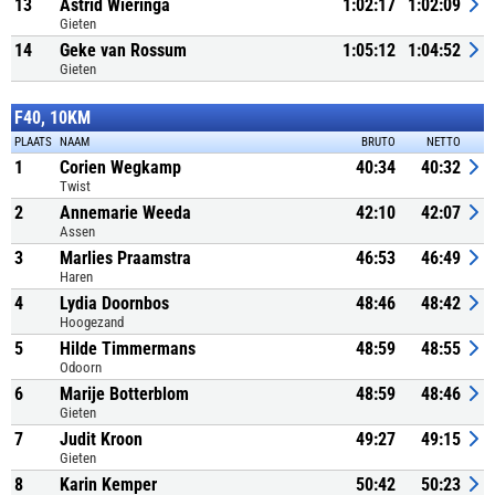
13
Astrid Wieringa
1:02:17
1:02:09
Gieten
14
Geke van Rossum
1:05:12
1:04:52
Gieten
F40, 10KM
PLAATS
NAAM
BRUTO
NETTO
1
Corien Wegkamp
40:34
40:32
Twist
2
Annemarie Weeda
42:10
42:07
Assen
3
Marlies Praamstra
46:53
46:49
Haren
4
Lydia Doornbos
48:46
48:42
Hoogezand
5
Hilde Timmermans
48:59
48:55
Odoorn
6
Marije Botterblom
48:59
48:46
Gieten
7
Judit Kroon
49:27
49:15
Gieten
8
Karin Kemper
50:42
50:23