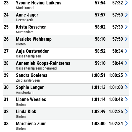
23
Yvonne Hoving-Luikens
57:54
57:32
Stadskanaal
24
Anne Jager
57:57
57:50
Heemskerk
25
Krista Russchen
58:02
57:39
Muntendam
26
Marieke Wehkamp
58:10
57:50
Gieten
27
Anja Onstwedder
58:52
58:34
Gasselternijveen
28
Annemiek Koops-Reintsema
59:10
58:44
Gasselternijveenschemond
29
Sandra Goelema
1:00:51
1:00:25
Zuidlaarderveen
30
Sophie Lenger
1:01:13
1:01:00
Amsterdam
31
Lianne Weesies
1:01:14
1:00:48
Gieten
32
Linda Klok
1:02:49
1:02:26
Gieten
33
Marchiena Zuur
1:03:00
1:02:34
Gieten