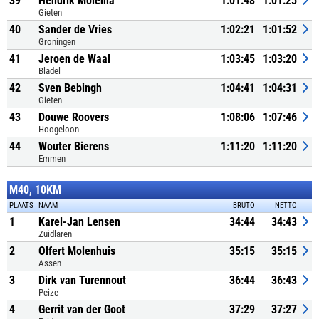
39
Hendrik Molema
1:01:48
1:01:25
Gieten
40
Sander de Vries
1:02:21
1:01:52
Groningen
41
Jeroen de Waal
1:03:45
1:03:20
Bladel
42
Sven Bebingh
1:04:41
1:04:31
Gieten
43
Douwe Roovers
1:08:06
1:07:46
Hoogeloon
44
Wouter Bierens
1:11:20
1:11:20
Emmen
M40, 10KM
PLAATS
NAAM
BRUTO
NETTO
1
Karel-Jan Lensen
34:44
34:43
Zuidlaren
2
Olfert Molenhuis
35:15
35:15
Assen
3
Dirk van Turennout
36:44
36:43
Peize
4
Gerrit van der Goot
37:29
37:27