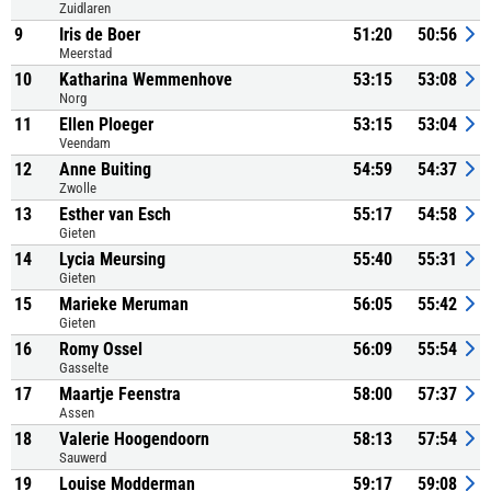
Zuidlaren
9
Iris de Boer
51:20
50:56
Meerstad
10
Katharina Wemmenhove
53:15
53:08
Norg
11
Ellen Ploeger
53:15
53:04
Veendam
12
Anne Buiting
54:59
54:37
Zwolle
13
Esther van Esch
55:17
54:58
Gieten
14
Lycia Meursing
55:40
55:31
Gieten
15
Marieke Meruman
56:05
55:42
Gieten
16
Romy Ossel
56:09
55:54
Gasselte
17
Maartje Feenstra
58:00
57:37
Assen
18
Valerie Hoogendoorn
58:13
57:54
Sauwerd
19
Louise Modderman
59:17
59:08