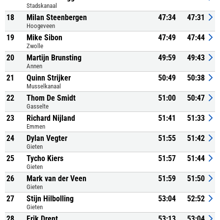
Stadskanaal
18
Milan Steenbergen
47:34
47:31
Hoogeveen
19
Mike Sibon
47:49
47:44
Zwolle
20
Martijn Brunsting
49:59
49:43
Annen
21
Quinn Strijker
50:49
50:38
Musselkanaal
22
Thom De Smidt
51:00
50:47
Gasselte
23
Richard Nijland
51:41
51:33
Emmen
24
Dylan Vegter
51:55
51:42
Gieten
25
Tycho Kiers
51:57
51:44
Gieten
26
Mark van der Veen
51:59
51:50
Gieten
27
Stijn Hilbolling
53:04
52:52
Gieten
28
Erik Drent
53:13
53:04