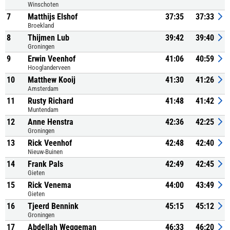
Winschoten
7
Matthijs Elshof
37:35
37:33
Broekland
8
Thijmen Lub
39:42
39:40
Groningen
9
Erwin Veenhof
41:06
40:59
Hooglanderveen
10
Matthew Kooij
41:30
41:26
Amsterdam
11
Rusty Richard
41:48
41:42
Muntendam
12
Anne Henstra
42:36
42:25
Groningen
13
Rick Veenhof
42:48
42:40
Nieuw-Buinen
14
Frank Pals
42:49
42:45
Gieten
15
Rick Venema
44:00
43:49
Gieten
16
Tjeerd Bennink
45:15
45:12
Groningen
17
Abdellah Weggeman
46:33
46:20