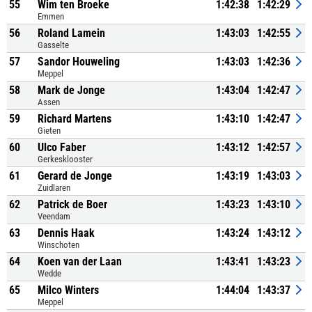
55
Wim ten Broeke
1:42:38
1:42:29
Emmen
56
Roland Lamein
1:43:03
1:42:55
Gasselte
57
Sandor Houweling
1:43:03
1:42:36
Meppel
58
Mark de Jonge
1:43:04
1:42:47
Assen
59
Richard Martens
1:43:10
1:42:47
Gieten
60
Ulco Faber
1:43:12
1:42:57
Gerkesklooster
61
Gerard de Jonge
1:43:19
1:43:03
Zuidlaren
62
Patrick de Boer
1:43:23
1:43:10
Veendam
63
Dennis Haak
1:43:24
1:43:12
Winschoten
64
Koen van der Laan
1:43:41
1:43:23
Wedde
65
Milco Winters
1:44:04
1:43:37
Meppel