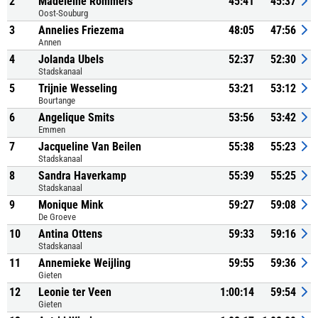
2
Madeleine Rommers
45:41
45:37
Oost-Souburg
3
Annelies Friezema
48:05
47:56
Annen
4
Jolanda Ubels
52:37
52:30
Stadskanaal
5
Trijnie Wesseling
53:21
53:12
Bourtange
6
Angelique Smits
53:56
53:42
Emmen
7
Jacqueline Van Beilen
55:38
55:23
Stadskanaal
8
Sandra Haverkamp
55:39
55:25
Stadskanaal
9
Monique Mink
59:27
59:08
De Groeve
10
Antina Ottens
59:33
59:16
Stadskanaal
11
Annemieke Weijling
59:55
59:36
Gieten
12
Leonie ter Veen
1:00:14
59:54
Gieten