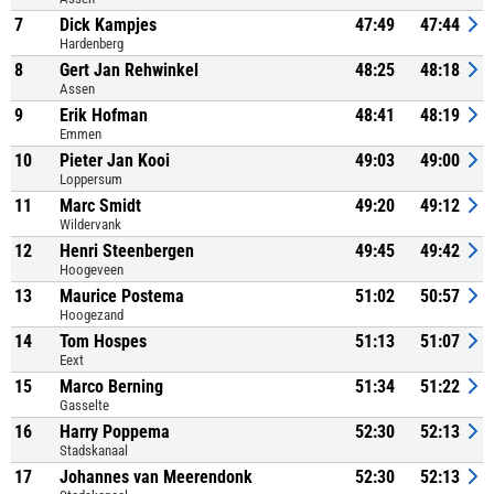
7
Dick Kampjes
47:49
47:44
Hardenberg
8
Gert Jan Rehwinkel
48:25
48:18
Assen
9
Erik Hofman
48:41
48:19
Emmen
10
Pieter Jan Kooi
49:03
49:00
Loppersum
11
Marc Smidt
49:20
49:12
Wildervank
12
Henri Steenbergen
49:45
49:42
Hoogeveen
13
Maurice Postema
51:02
50:57
Hoogezand
14
Tom Hospes
51:13
51:07
Eext
15
Marco Berning
51:34
51:22
Gasselte
16
Harry Poppema
52:30
52:13
Stadskanaal
17
Johannes van Meerendonk
52:30
52:13