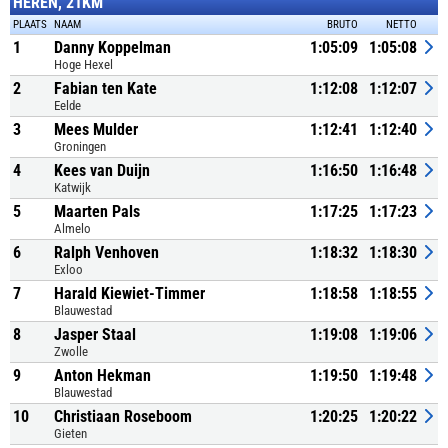
HEREN, 21KM
PLAATS
NAAM
BRUTO
NETTO
1
Danny Koppelman
1:05:09
1:05:08
Hoge Hexel
2
Fabian ten Kate
1:12:08
1:12:07
Eelde
3
Mees Mulder
1:12:41
1:12:40
Groningen
4
Kees van Duijn
1:16:50
1:16:48
Katwijk
5
Maarten Pals
1:17:25
1:17:23
Almelo
6
Ralph Venhoven
1:18:32
1:18:30
Exloo
7
Harald Kiewiet-Timmer
1:18:58
1:18:55
Blauwestad
8
Jasper Staal
1:19:08
1:19:06
Zwolle
9
Anton Hekman
1:19:50
1:19:48
Blauwestad
10
Christiaan Roseboom
1:20:25
1:20:22
Gieten