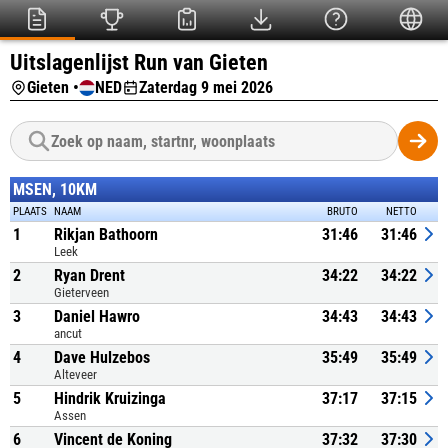
Uitslagenlijst Run van Gieten
Gieten •
NED
Zaterdag 9 mei 2026
MSEN, 10KM
PLAATS
NAAM
BRUTO
NETTO
1
Rikjan Bathoorn
31:46
31:46
Leek
2
Ryan Drent
34:22
34:22
Gieterveen
3
Daniel Hawro
34:43
34:43
ancut
4
Dave Hulzebos
35:49
35:49
Alteveer
5
Hindrik Kruizinga
37:17
37:15
Assen
6
Vincent de Koning
37:32
37:30