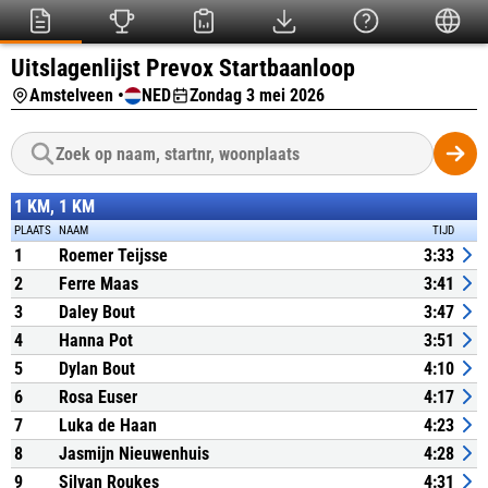
Uitslagenlijst Prevox Startbaanloop
Amstelveen •
NED
Zondag 3 mei 2026
1 KM, 1 KM
PLAATS
NAAM
TIJD
1
Roemer Teijsse
3:33
2
Ferre Maas
3:41
3
Daley Bout
3:47
4
Hanna Pot
3:51
5
Dylan Bout
4:10
6
Rosa Euser
4:17
7
Luka de Haan
4:23
8
Jasmijn Nieuwenhuis
4:28
9
Silvan Roukes
4:31