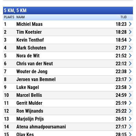
5 KM, 5 KM
PLAATS
NAAM
TIJD
1
Michiel Maas
18:23
2
Tim Koetsier
18:28
3
Kevin Tenthof
18:54
4
Mark Schouten
21:27
5
Nora de Wit
21:52
6
Chris van der Neut
22:12
7
Wouter de Jong
22:38
8
Jeroen van Bemmel
23:17
9
Luke Nagel
23:58
10
Marcel Bellis
24:59
11
Gerrit Mulder
25:19
12
Ron Wijnands
25:22
13
Marjolijn Prijs
26:51
14
Atena ahmadpoursamani
27:17
15
Olav Kes
28:15