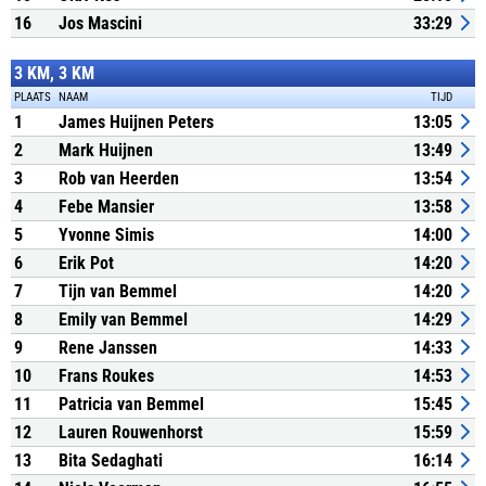
16
Jos Mascini
33:29
3 KM, 3 KM
PLAATS
NAAM
TIJD
1
James Huijnen Peters
13:05
2
Mark Huijnen
13:49
3
Rob van Heerden
13:54
4
Febe Mansier
13:58
5
Yvonne Simis
14:00
6
Erik Pot
14:20
7
Tijn van Bemmel
14:20
8
Emily van Bemmel
14:29
9
Rene Janssen
14:33
10
Frans Roukes
14:53
11
Patricia van Bemmel
15:45
12
Lauren Rouwenhorst
15:59
13
Bita Sedaghati
16:14