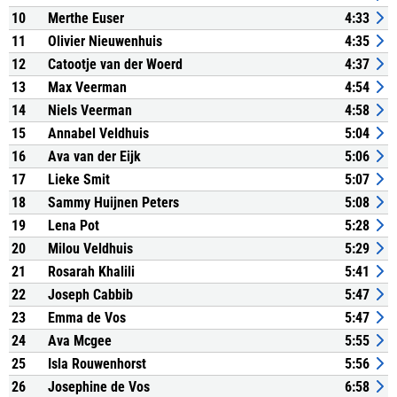
10
Merthe Euser
4:33
11
Olivier Nieuwenhuis
4:35
12
Catootje van der Woerd
4:37
13
Max Veerman
4:54
14
Niels Veerman
4:58
15
Annabel Veldhuis
5:04
16
Ava van der Eijk
5:06
17
Lieke Smit
5:07
18
Sammy Huijnen Peters
5:08
19
Lena Pot
5:28
20
Milou Veldhuis
5:29
21
Rosarah Khalili
5:41
22
Joseph Cabbib
5:47
23
Emma de Vos
5:47
24
Ava Mcgee
5:55
25
Isla Rouwenhorst
5:56
26
Josephine de Vos
6:58