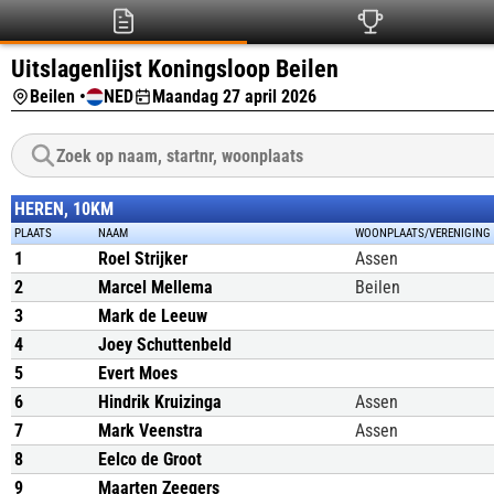
Uitslagenlijst Koningsloop Beilen
Beilen •
NED
Maandag 27 april 2026
HEREN, 10KM
PLAATS
NAAM
WOONPLAATS/VERENIGING
1
Roel Strijker
Assen
2
Marcel Mellema
Beilen
3
Mark de Leeuw
4
Joey Schuttenbeld
5
Evert Moes
6
Hindrik Kruizinga
Assen
7
Mark Veenstra
Assen
8
Eelco de Groot
9
Maarten Zeegers