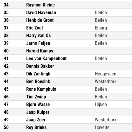
34
Raymon Kleine
35
David Haveman
Beilen
36
Henk de Groot
Beilen
37
Eric Zoet
Elburg
38
Harry van Os
Beilen
39
Jarno Feijen
Beilen
40
Harold Kamps
41
Leo van Kampenhout
Beilen
42
Dennis Bakker
43
Dik Zantingh
Hoogeveen
44
Ben Roesink
Westerbork
45
Rene Kamphuis
Beilen
46
Tim Zwiep
Beilen
47
Bjorn Wasse
Hijken
48
Jaap Kuiper
49
Jaap Zoer
Westerbork
50
Roy Brinks
Havelte