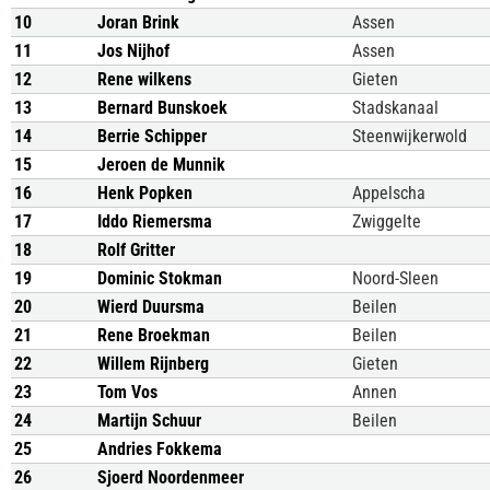
10
Joran Brink
Assen
11
Jos Nijhof
Assen
12
Rene wilkens
Gieten
13
Bernard Bunskoek
Stadskanaal
14
Berrie Schipper
Steenwijkerwold
15
Jeroen de Munnik
16
Henk Popken
Appelscha
17
Iddo Riemersma
Zwiggelte
18
Rolf Gritter
19
Dominic Stokman
Noord-Sleen
20
Wierd Duursma
Beilen
21
Rene Broekman
Beilen
22
Willem Rijnberg
Gieten
23
Tom Vos
Annen
24
Martijn Schuur
Beilen
25
Andries Fokkema
26
Sjoerd Noordenmeer