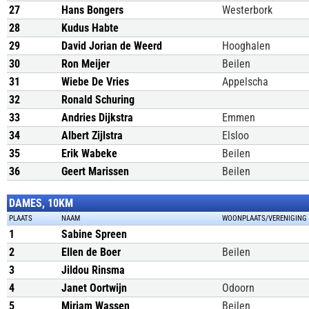
27
Hans Bongers
Westerbork
28
Kudus Habte
29
David Jorian de Weerd
Hooghalen
30
Ron Meijer
Beilen
31
Wiebe De Vries
Appelscha
32
Ronald Schuring
33
Andries Dijkstra
Emmen
34
Albert Zijlstra
Elsloo
35
Erik Wabeke
Beilen
36
Geert Marissen
Beilen
DAMES, 10KM
PLAATS
NAAM
WOONPLAATS/VERENIGING
1
Sabine Spreen
2
Ellen de Boer
Beilen
3
Jildou Rinsma
4
Janet Oortwijn
Odoorn
5
Mirjam Wassen
Beilen