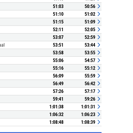
51:03
50:56
51:10
51:02
51:15
51:09
52:11
52:05
53:07
52:59
aal
53:51
53:44
53:58
53:55
55:06
54:57
55:16
55:12
56:09
55:59
56:49
56:42
57:26
57:17
59:41
59:26
1:01:38
1:01:31
1:06:32
1:06:23
1:08:48
1:08:39