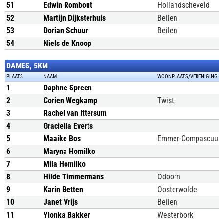
51
Edwin Rombout
Hollandscheveld
52
Martijn Dijksterhuis
Beilen
53
Dorian Schuur
Beilen
54
Niels de Knoop
DAMES, 5KM
PLAATS
NAAM
WOONPLAATS/VERENIGING
1
Daphne Spreen
2
Corien Wegkamp
Twist
3
Rachel van Ittersum
4
Graciella Everts
5
Maaike Bos
Emmer-Compascu
6
Maryna Homilko
7
Mila Homilko
8
Hilde Timmermans
Odoorn
9
Karin Betten
Oosterwolde
10
Janet Vrijs
Beilen
11
Ylonka Bakker
Westerbork