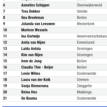
6
Annelies Schipper
Steenwijkerwold
7
Trea Dekker
Smilde
8
Gea Broekman
Beilen
9
Jolanda van Leeuwen
Westerbork
10
Marleen Wessels
11
Ina Oortwijn
Annerveenschekan
12
Anita van Nijen
Emmeloord
13
Laida Antxia
Groningen
14
Kim van Nijen
Groningen
15
Irem de Jong
Beilen
16
Claudia Thie - Beijer
Beilen
17
Lenie Wilms
Oosterwolde
18
Laura van der Kolk
Ommen
19
Sonja Riemersma
Zwiggelte
20
Reina Hes
Makkinga
21
Ge Bouma
Oosterwolde