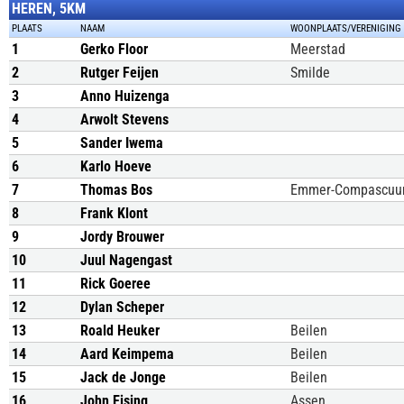
HEREN, 5KM
PLAATS
NAAM
WOONPLAATS/VERENIGING
1
Gerko Floor
Meerstad
2
Rutger Feijen
Smilde
3
Anno Huizenga
4
Arwolt Stevens
5
Sander Iwema
6
Karlo Hoeve
7
Thomas Bos
Emmer-Compascu
8
Frank Klont
9
Jordy Brouwer
10
Juul Nagengast
11
Rick Goeree
12
Dylan Scheper
13
Roald Heuker
Beilen
14
Aard Keimpema
Beilen
15
Jack de Jonge
Beilen
16
John Eising
Assen