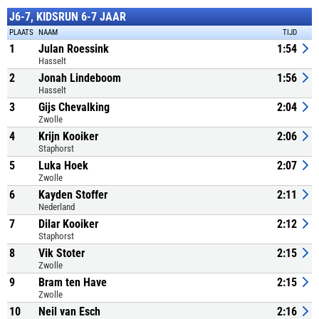
J6-7, KIDSRUN 6-7 JAAR
PLAATS
NAAM
TIJD
1
Julan Roessink
1:54
Hasselt
2
Jonah Lindeboom
1:56
Hasselt
3
Gijs Chevalking
2:04
Zwolle
4
Krijn Kooiker
2:06
Staphorst
5
Luka Hoek
2:07
Zwolle
6
Kayden Stoffer
2:11
Nederland
7
Dilar Kooiker
2:12
Staphorst
8
Vik Stoter
2:15
Zwolle
9
Bram ten Have
2:15
Zwolle
10
Neil van Esch
2:16