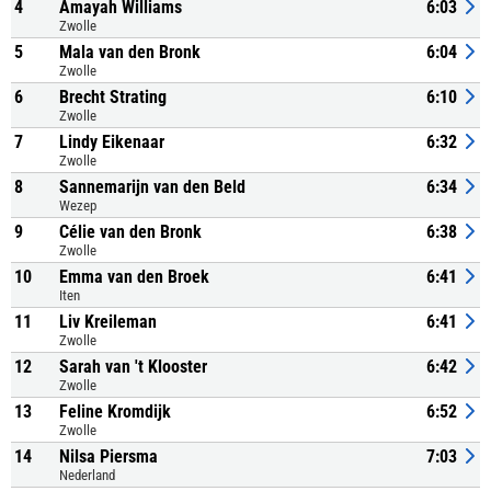
4
Amayah Williams
6:03
Zwolle
5
Mala van den Bronk
6:04
Zwolle
6
Brecht Strating
6:10
Zwolle
7
Lindy Eikenaar
6:32
Zwolle
8
Sannemarijn van den Beld
6:34
Wezep
9
Célie van den Bronk
6:38
Zwolle
10
Emma van den Broek
6:41
Iten
11
Liv Kreileman
6:41
Zwolle
12
Sarah van 't Klooster
6:42
Zwolle
13
Feline Kromdijk
6:52
Zwolle
14
Nilsa Piersma
7:03
Nederland