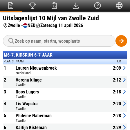
Uitslagenlijst 10 Mijl van Zwolle Zuid
Zwolle •
NED
Zaterdag 11 april 2026
M6-7, KIDSRUN 6-7 JAAR
PLAATS
NAAM
TIJD
1
Lauren Nieuwenbroek
2:09
Nederland
2
Verena klinge
2:12
Zwolle
3
Roos Lugers
2:18
Zwolle
4
Lis Wapstra
2:20
Zwolle
5
Phileine Naberman
2:28
Zwolle
6
Karlijn Kisteman
2:29