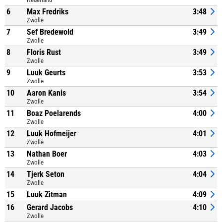
6
Max Fredriks
3:48
Zwolle
7
Sef Bredewold
3:49
Zwolle
8
Floris Rust
3:49
Zwolle
9
Luuk Geurts
3:53
Zwolle
10
Aaron Kanis
3:54
Zwolle
11
Boaz Poelarends
4:00
Zwolle
12
Luuk Hofmeijer
4:01
Zwolle
13
Nathan Boer
4:03
Zwolle
14
Tjerk Seton
4:04
Zwolle
15
Luuk Zitman
4:09
16
Gerard Jacobs
4:10
Zwolle