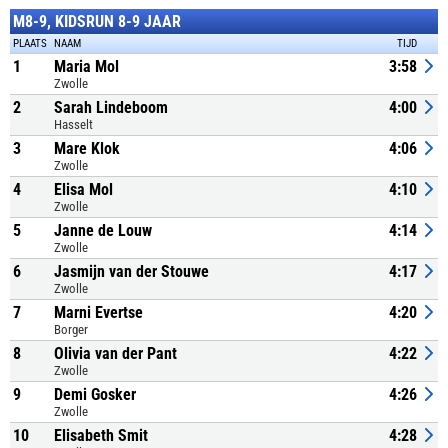
M8-9, KIDSRUN 8-9 JAAR
PLAATS
NAAM
TIJD
1
Maria Mol
3:58
Zwolle
2
Sarah Lindeboom
4:00
Hasselt
3
Mare Klok
4:06
Zwolle
4
Elisa Mol
4:10
Zwolle
5
Janne de Louw
4:14
Zwolle
6
Jasmijn van der Stouwe
4:17
Zwolle
7
Marni Evertse
4:20
Borger
8
Olivia van der Pant
4:22
Zwolle
9
Demi Gosker
4:26
Zwolle
10
Elisabeth Smit
4:28