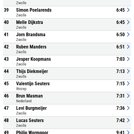
Zwolle
39
Simon Poelarends
6:45
Zwolle
40
Melle Dijkstra
6:45
Zwolle
41
Jorn Brandsma
6:50
Zwolle
42
Ruben Manders
6:51
Zwolle
43
Jesper Koopmans
7:03
Zwolle
44
Thijs Diekmeijer
7:13
Zwolle
45
Valentijn Seuters
7:15
Wezep
46
Brun Masman
7:31
Nederland
47
Levi Burgmeijer
7:36
Zwolle
48
Lucas Seuters
7:42
Zwolle
49
Philip Wormgoor
9:41