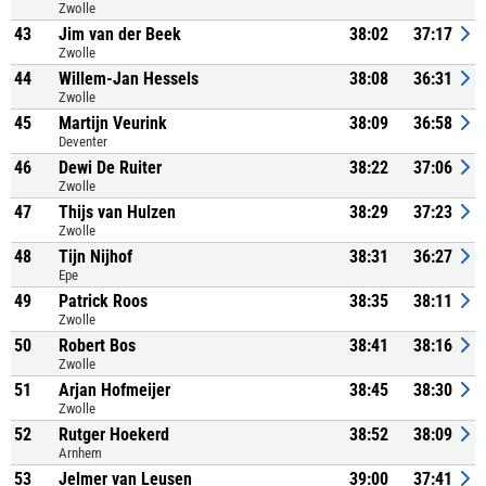
Zwolle
43
Jim van der Beek
38:02
37:17
Zwolle
44
Willem-Jan Hessels
38:08
36:31
Zwolle
45
Martijn Veurink
38:09
36:58
Deventer
46
Dewi De Ruiter
38:22
37:06
Zwolle
47
Thijs van Hulzen
38:29
37:23
Zwolle
48
Tijn Nijhof
38:31
36:27
Epe
49
Patrick Roos
38:35
38:11
Zwolle
50
Robert Bos
38:41
38:16
Zwolle
51
Arjan Hofmeijer
38:45
38:30
Zwolle
52
Rutger Hoekerd
38:52
38:09
Arnhem
53
Jelmer van Leusen
39:00
37:41