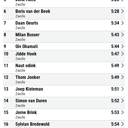
Zwolle
6
Boris van der Beek
5:28
Zwolle
7
Daan Geurts
5:34
Zwolle
8
Milan Busser
5:43
Zwolle
9
Giv Ghamati
5:44
10
Jidde Hoek
5:47
Zwolle
11
Naut odink
5:49
Zwolle
12
Thom Jonker
5:49
Zwolle
13
Joep Kisteman
5:51
Zwolle
14
Simon van Duren
5:52
Zwolle
15
Jorne Brink
5:53
Zwolle
16
Sylvian Bredewold
5:54