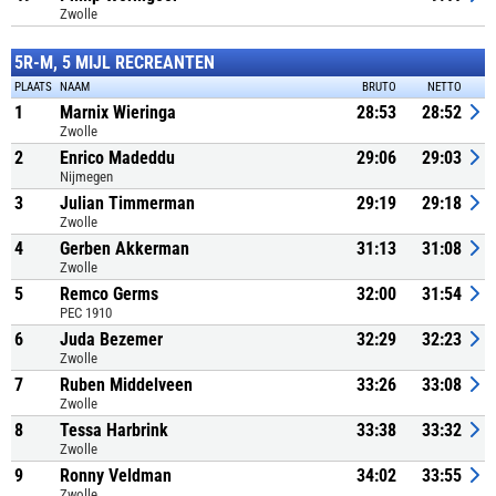
Zwolle
5R-M, 5 MIJL RECREANTEN
PLAATS
NAAM
BRUTO
NETTO
1
Marnix Wieringa
28:53
28:52
Zwolle
2
Enrico Madeddu
29:06
29:03
Nijmegen
3
Julian Timmerman
29:19
29:18
Zwolle
4
Gerben Akkerman
31:13
31:08
Zwolle
5
Remco Germs
32:00
31:54
PEC 1910
6
Juda Bezemer
32:29
32:23
Zwolle
7
Ruben Middelveen
33:26
33:08
Zwolle
8
Tessa Harbrink
33:38
33:32
Zwolle
9
Ronny Veldman
34:02
33:55
Zwolle