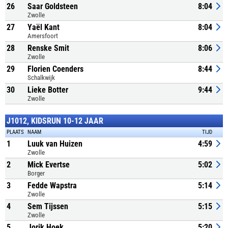
26
Saar Goldsteen
8:04
Zwolle
27
Yaël Kant
8:04
Amersfoort
28
Renske Smit
8:06
Zwolle
29
Florien Coenders
8:44
Schalkwijk
30
Lieke Botter
9:44
Zwolle
J1012, KIDSRUN 10-12 JAAR
PLAATS
NAAM
TIJD
1
Luuk van Huizen
4:59
Zwolle
2
Mick Evertse
5:02
Borger
3
Fedde Wapstra
5:14
Zwolle
4
Sem Tijssen
5:15
Zwolle
5
Jorik Hoek
5:20