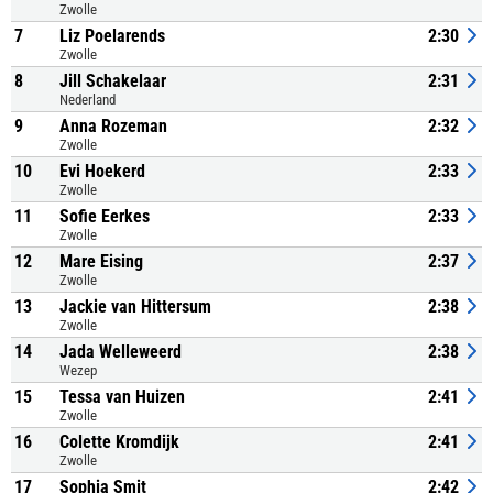
Zwolle
7
Liz Poelarends
2:30
Zwolle
8
Jill Schakelaar
2:31
Nederland
9
Anna Rozeman
2:32
Zwolle
10
Evi Hoekerd
2:33
Zwolle
11
Sofie Eerkes
2:33
Zwolle
12
Mare Eising
2:37
Zwolle
13
Jackie van Hittersum
2:38
Zwolle
14
Jada Welleweerd
2:38
Wezep
15
Tessa van Huizen
2:41
Zwolle
16
Colette Kromdijk
2:41
Zwolle
17
Sophia Smit
2:42