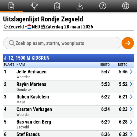
Uitslagenlijst Rondje Zegveld
Zegveld •
NED
Zaterdag 28 maart 2026
J-12, 1500 M KIDSRUN
PLAATS
NAAM
BRUTO
NETTO
1
Jelle Verhagen
5:47
5:46
Woerden
2
Rayèn Martens
5:53
5:52
Gouderak
3
Ruben Kastelein
6:22
6:21
Meije
4
Carsten Verhagen
6:24
6:23
Woerden
5
Bas van den Berg
6:29
6:28
Zegveld
6
Stef Brands
6:36
6:32