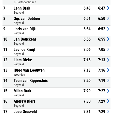
's-Hertogenbosch
7
Lenn Brak
6:48
6:47
Zegveld
8
Gijs van Dobben
6:51
6:50
Zegveld
9
Joris van Dijk
6:54
6:52
Zegveld
10
Jan Beuckens
6:56
6:55
Zegveld
11
Levi de Kruijf
7:06
7:05
Zegveld
12
Liam Dieke
7:15
7:13
Zegveld
13
Hugo van Leeuwen
7:18
7:16
Woerden
14
Teun van Kippersluis
7:20
7:19
Zegveld
15
Milan Brak
7:29
7:27
Zegveld
16
Andrew Kiers
7:30
7:29
Zegveld
17
Joep Grosveld
7:31
7:29