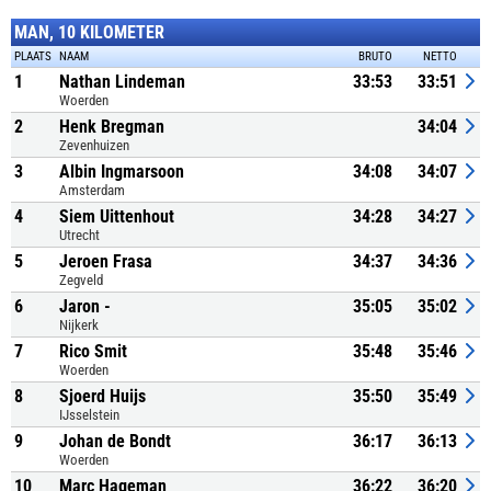
MAN, 10 KILOMETER
PLAATS
NAAM
BRUTO
NETTO
1
Nathan Lindeman
33:53
33:51
Woerden
2
Henk Bregman
34:04
Zevenhuizen
3
Albin Ingmarsoon
34:08
34:07
Amsterdam
4
Siem Uittenhout
34:28
34:27
Utrecht
5
Jeroen Frasa
34:37
34:36
Zegveld
6
Jaron -
35:05
35:02
Nijkerk
7
Rico Smit
35:48
35:46
Woerden
8
Sjoerd Huijs
35:50
35:49
IJsselstein
9
Johan de Bondt
36:17
36:13
Woerden
10
Marc Hageman
36:22
36:20