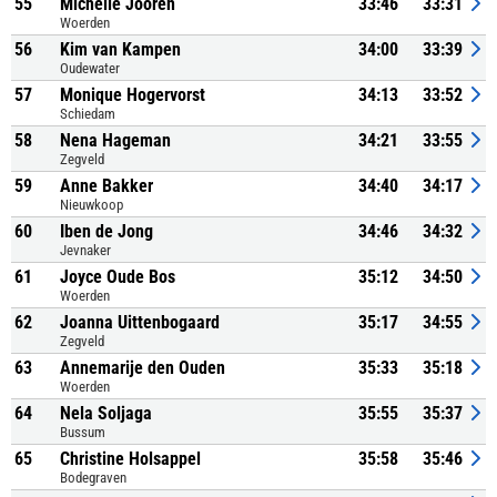
55
Michelle Jooren
33:46
33:31
Woerden
56
Kim van Kampen
34:00
33:39
Oudewater
57
Monique Hogervorst
34:13
33:52
Schiedam
58
Nena Hageman
34:21
33:55
Zegveld
59
Anne Bakker
34:40
34:17
Nieuwkoop
60
Iben de Jong
34:46
34:32
Jevnaker
61
Joyce Oude Bos
35:12
34:50
Woerden
62
Joanna Uittenbogaard
35:17
34:55
Zegveld
63
Annemarije den Ouden
35:33
35:18
Woerden
64
Nela Soljaga
35:55
35:37
Bussum
65
Christine Holsappel
35:58
35:46
Bodegraven