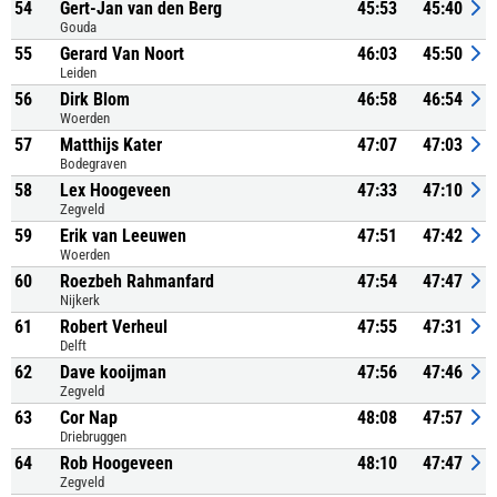
54
Gert-Jan van den Berg
45:53
45:40
Gouda
55
Gerard Van Noort
46:03
45:50
Leiden
56
Dirk Blom
46:58
46:54
Woerden
57
Matthijs Kater
47:07
47:03
Bodegraven
58
Lex Hoogeveen
47:33
47:10
Zegveld
59
Erik van Leeuwen
47:51
47:42
Woerden
60
Roezbeh Rahmanfard
47:54
47:47
Nijkerk
61
Robert Verheul
47:55
47:31
Delft
62
Dave kooijman
47:56
47:46
Zegveld
63
Cor Nap
48:08
47:57
Driebruggen
64
Rob Hoogeveen
48:10
47:47
Zegveld