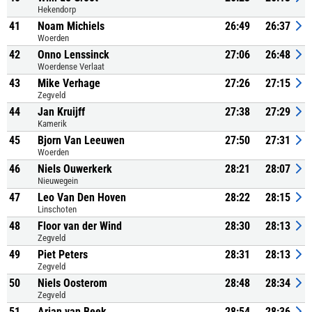
Hekendorp
41
Noam Michiels
26:49
26:37
Woerden
42
Onno Lenssinck
27:06
26:48
Woerdense Verlaat
43
Mike Verhage
27:26
27:15
Zegveld
44
Jan Kruijff
27:38
27:29
Kamerik
45
Bjorn Van Leeuwen
27:50
27:31
Woerden
46
Niels Ouwerkerk
28:21
28:07
Nieuwegein
47
Leo Van Den Hoven
28:22
28:15
Linschoten
48
Floor van der Wind
28:30
28:13
Zegveld
49
Piet Peters
28:31
28:13
Zegveld
50
Niels Oosterom
28:48
28:34
Zegveld
51
Arjan van Beek
28:54
28:36