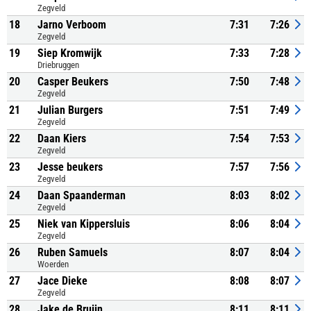
Zegveld
18
Jarno Verboom
7:31
7:26
Zegveld
19
Siep Kromwijk
7:33
7:28
Driebruggen
20
Casper Beukers
7:50
7:48
Zegveld
21
Julian Burgers
7:51
7:49
Zegveld
22
Daan Kiers
7:54
7:53
Zegveld
23
Jesse beukers
7:57
7:56
Zegveld
24
Daan Spaanderman
8:03
8:02
Zegveld
25
Niek van Kippersluis
8:06
8:04
Zegveld
26
Ruben Samuels
8:07
8:04
Woerden
27
Jace Dieke
8:08
8:07
Zegveld
28
Jake de Bruijn
8:11
8:11