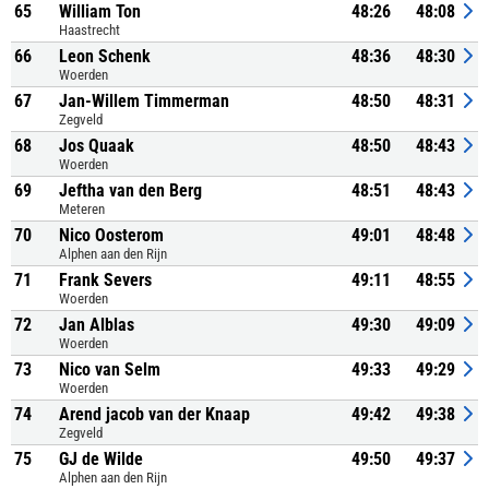
65
William Ton
48:26
48:08
Haastrecht
66
Leon Schenk
48:36
48:30
Woerden
67
Jan-Willem Timmerman
48:50
48:31
Zegveld
68
Jos Quaak
48:50
48:43
Woerden
69
Jeftha van den Berg
48:51
48:43
Meteren
70
Nico Oosterom
49:01
48:48
Alphen aan den Rijn
71
Frank Severs
49:11
48:55
Woerden
72
Jan Alblas
49:30
49:09
Woerden
73
Nico van Selm
49:33
49:29
Woerden
74
Arend jacob van der Knaap
49:42
49:38
Zegveld
75
GJ de Wilde
49:50
49:37
Alphen aan den Rijn