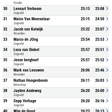
Gouda
30
Lennart Verboom
25:13
25:08
Zegveld
31
Maico Van Moorselaar
25:15
24:50
Zegveld
32
Jacob van Katwijk
25:32
25:07
Woerden
33
Marco de JOng
25:54
25:53
Zegveld
34
Luca van Ginkel
25:57
25:51
Zegveld
35
Jesse berghoef
25:57
25:52
Zegveld
36
Mark van Leeuwen
26:06
25:46
Woerden
37
Nathan Hoogenboom
26:11
26:03
Benschop
38
Jayden Andeweg
26:20
26:00
Zegveld
39
Sepp Verhage
26:20
26:16
Zegveld
40
Wim de Groot
26:23
26:13