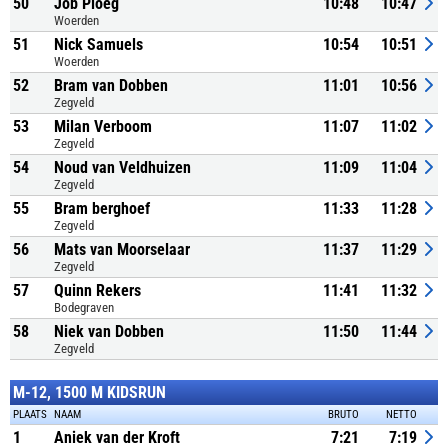
50
Job Ploeg
10:48
10:47
Woerden
51
Nick Samuels
10:54
10:51
Woerden
52
Bram van Dobben
11:01
10:56
Zegveld
53
Milan Verboom
11:07
11:02
Zegveld
54
Noud van Veldhuizen
11:09
11:04
Zegveld
55
Bram berghoef
11:33
11:28
Zegveld
56
Mats van Moorselaar
11:37
11:29
Zegveld
57
Quinn Rekers
11:41
11:32
Bodegraven
58
Niek van Dobben
11:50
11:44
Zegveld
M-12, 1500 M KIDSRUN
PLAATS
NAAM
BRUTO
NETTO
1
Aniek van der Kroft
7:21
7:19