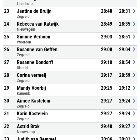
Linschoten
23
Jantina de Bruijn
28:48
28:31
Zegveld
24
Rebecca van Katwijk
28:49
28:35
Nieuwegein
25
Simone Verboon
29:03
28:51
Woerden
26
Rosanne van Geffen
29:08
29:04
Zegveld
27
Rosanne Dondorff
29:10
28:54
Utrecht
28
Corina vermeij
29:17
28:59
Zegveld
29
Mandy Voorbij
29:25
29:12
Kamerik
30
Aimée Kastelein
29:27
29:24
Zegveld
31
Karin Kastelein
29:27
29:24
Zegveld
32
Astrid Brak
29:48
29:27
Nieuwkoop
33
Judith van Bemmel
30:06
30:01