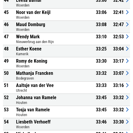
44
Leesa Barnar
33:06
32:42
Woerden
45
Noor van der Keijl
33:06
32:41
Woerden
46
Maud Domburg
33:08
32:47
Woerden
47
Wendy Mark
33:10
32:53
Nieuwerbrug aan den Rijn
48
Esther Koene
33:25
33:04
Kamerik
49
Romy de Koning
33:30
33:17
Woerden
50
Mathanja Francken
33:32
33:07
Bodegraven
51
Aaltsje van der Vee
33:33
33:16
Utrecht
52
Johanna van Ramele
33:45
33:32
Houten
53
Tosja van Ramele
33:45
33:32
Houten
54
Liesbeth Verhoeff
33:46
33:30
Woerden