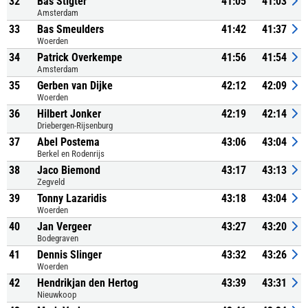
32
Bas Stigter
41:05
41:03
Amsterdam
33
Bas Smeulders
41:42
41:37
Woerden
34
Patrick Overkempe
41:56
41:54
Amsterdam
35
Gerben van Dijke
42:12
42:09
Woerden
36
Hilbert Jonker
42:19
42:14
Driebergen-Rijsenburg
37
Abel Postema
43:06
43:04
Berkel en Rodenrijs
38
Jaco Biemond
43:17
43:13
Zegveld
39
Tonny Lazaridis
43:18
43:04
Woerden
40
Jan Vergeer
43:27
43:20
Bodegraven
41
Dennis Slinger
43:32
43:26
Woerden
42
Hendrikjan den Hertog
43:39
43:31
Nieuwkoop