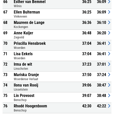
66
Esther van Bemmel
36:25
36:09
Wilnis
67
Ellen Bulterman
36:25
36:09
Vinkeveen
68
Maureen de Lange
36:36
36:10
Kockengen
69
Anne Kuijer
36:48
36:20
Zegveld
70
Priscilla Hensbroek
37:04
36:41
Woerden
71
Lisa Eekels
37:04
36:41
Woerden
72
Irma de wit
37:23
37:01
Linschoten
73
Mariska Oranje
37:50
37:24
Woerdense Verlaat
74
Ilona van Rooij
39:06
38:47
IJsselstein
75
Lin Provoost
39:07
38:48
Benschop
76
Rhodé Hoogenboom
42:30
42:22
Benschop