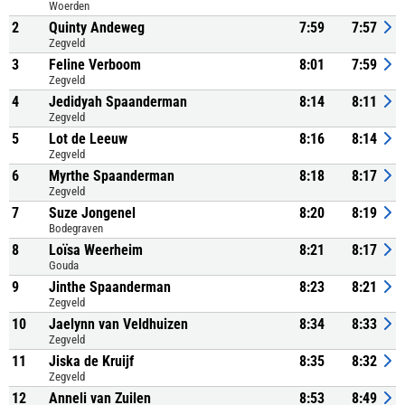
Woerden
2
Quinty Andeweg
7:59
7:57
Zegveld
3
Feline Verboom
8:01
7:59
Zegveld
4
Jedidyah Spaanderman
8:14
8:11
Zegveld
5
Lot de Leeuw
8:16
8:14
Zegveld
6
Myrthe Spaanderman
8:18
8:17
Zegveld
7
Suze Jongenel
8:20
8:19
Bodegraven
8
Loïsa Weerheim
8:21
8:17
Gouda
9
Jinthe Spaanderman
8:23
8:21
Zegveld
10
Jaelynn van Veldhuizen
8:34
8:33
Zegveld
11
Jiska de Kruijf
8:35
8:32
Zegveld
12
Anneli van Zuilen
8:53
8:49