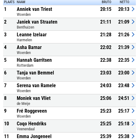
PLAATS
NAAM
BRUTO
NETTO
1
Anniek van Triest
20:15
20:13
Woerden
2
Janiek van Straaten
21:11
21:09
Benthuizen
3
Leanne Izelaar
21:28
21:26
Harmelen
4
Asha Barnar
22:02
21:39
Woerden
5
Hannah Garritsen
22:38
22:35
Rotterdam
6
Tanja van Bemmel
23:03
23:00
Woerden
7
Serena van Ramele
24:03
23:48
Woerden
8
Moniek van Vliet
25:06
24:51
de Meije
9
Fré Roggeveen
25:23
25:17
Woerden
10
Coqo Hendriks
25:25
25:18
Veenendaal
11
Emma Jongeneel
25:39
25:38