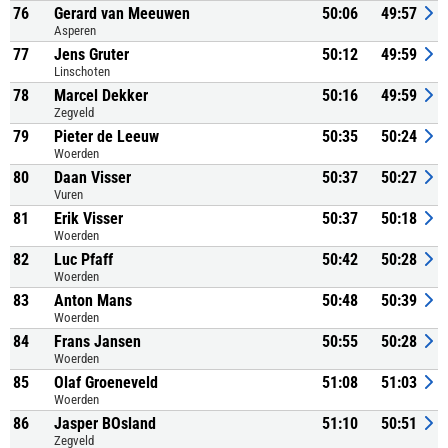
76
Gerard van Meeuwen
50:06
49:57
Asperen
77
Jens Gruter
50:12
49:59
Linschoten
78
Marcel Dekker
50:16
49:59
Zegveld
79
Pieter de Leeuw
50:35
50:24
Woerden
80
Daan Visser
50:37
50:27
Vuren
81
Erik Visser
50:37
50:18
Woerden
82
Luc Pfaff
50:42
50:28
Woerden
83
Anton Mans
50:48
50:39
Woerden
84
Frans Jansen
50:55
50:28
Woerden
85
Olaf Groeneveld
51:08
51:03
Woerden
86
Jasper BOsland
51:10
50:51
Zegveld