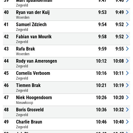
39
Mart spaanderman
9:47
9:46
Zegveld
40
Ryan van der Kuij
9:53
9:49
Woerden
41
Samuel Zdziech
9:54
9:52
Zegveld
42
Fabian van Mourik
9:58
9:52
Zegveld
43
Rafa Brak
9:59
9:55
Woerden
44
Rody van Amerongen
10:12
10:08
Zegveld
45
Cornelis Verboom
10:16
10:11
Zegveld
46
Tiemen Brak
10:21
10:19
Zegveld
47
Niek Hoogendoorn
10:26
10:20
Nieuwkoop
48
Boris Grosveld
10:36
10:32
Zegveld
49
Charlie Braun
10:46
10:40
Zegveld