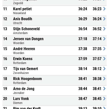
Zegveld
11
Karel petiet
36:24
36:23
Nieuwland
12
Anis Boudih
36:29
36:24
Utrecht
13
Stijn Schoneveld
36:54
36:52
Amsterdam
14
Jeroen van Dongen
37:18
37:14
Woerden
15
André Heeren
37:38
37:35
Woerden
16
Erwin Koens
37:59
37:57
Rotterdam
17
Tijs van Gemert
38:14
38:12
Zevenhuizen
18
Rick Hoogenboom
38:41
38:38
Rotterdam
19
Arno de Jong
38:44
38:41
Jevnaker
20
Lars Vonk
38:47
38:45
Diemen
21
Pim van der Kroft
39:13
39:10