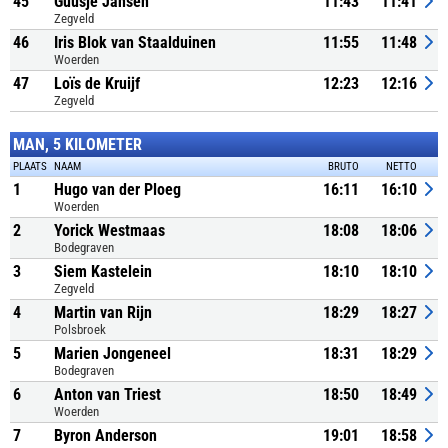
45
Guusje Jansen
11:43
11:41
Zegveld
46
Iris Blok van Staalduinen
11:55
11:48
Woerden
47
Loïs de Kruijf
12:23
12:16
Zegveld
MAN, 5 KILOMETER
PLAATS
NAAM
BRUTO
NETTO
1
Hugo van der Ploeg
16:11
16:10
Woerden
2
Yorick Westmaas
18:08
18:06
Bodegraven
3
Siem Kastelein
18:10
18:10
Zegveld
4
Martin van Rijn
18:29
18:27
Polsbroek
5
Marien Jongeneel
18:31
18:29
Bodegraven
6
Anton van Triest
18:50
18:49
Woerden
7
Byron Anderson
19:01
18:58