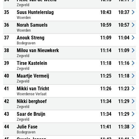
Zegveld
35
Suus Huntelerslag
10:43
10:37
Woerden
36
Norah Samuels
10:59
10:57
Woerden
37
Anouk Streng
11:09
11:04
Bodegraven
38
Milou van Nieuwkerk
11:14
11:09
Zegveld
39
Tirse Kastelein
11:18
11:16
Zegveld
40
Maartje Vermeij
11:25
11:18
Zegveld
41
Mikki van Tricht
11:26
11:23
Woerdense Verlaat
42
Nikki berghoef
11:34
11:29
Zegveld
43
Saar de Bruijn
11:34
11:29
Zegveld
44
Julie Fase
11:41
11:38
Bodegraven