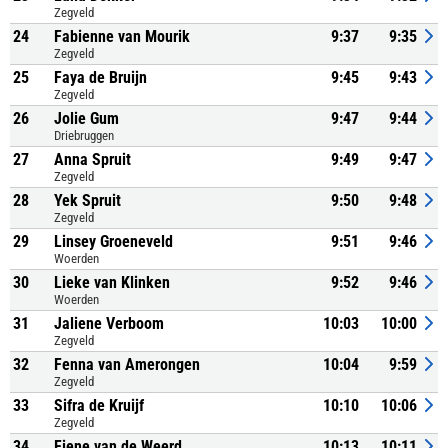
Zegveld
24
Fabienne van Mourik
9:37
9:35
Zegveld
25
Faya de Bruijn
9:45
9:43
Zegveld
26
Jolie Gum
9:47
9:44
Driebruggen
27
Anna Spruit
9:49
9:47
Zegveld
28
Yek Spruit
9:50
9:48
Zegveld
29
Linsey Groeneveld
9:51
9:46
Woerden
30
Lieke van Klinken
9:52
9:46
Woerden
31
Jaliene Verboom
10:03
10:00
Zegveld
32
Fenna van Amerongen
10:04
9:59
Zegveld
33
Sifra de Kruijf
10:10
10:06
Zegveld
34
Fiene van de Weerd
10:13
10:11