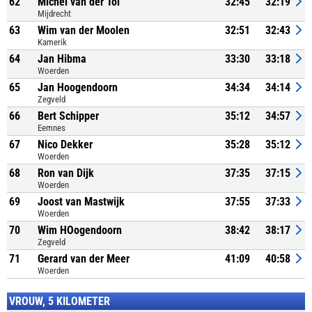
62
Michel van der Tol
32:45
32:19
Mijdrecht
63
Wim van der Moolen
32:51
32:43
Kamerik
64
Jan Hibma
33:30
33:18
Woerden
65
Jan Hoogendoorn
34:34
34:14
Zegveld
66
Bert Schipper
35:12
34:57
Eemnes
67
Nico Dekker
35:28
35:12
Woerden
68
Ron van Dijk
37:35
37:15
Woerden
69
Joost van Mastwijk
37:55
37:33
Woerden
70
Wim HOogendoorn
38:42
38:17
Zegveld
71
Gerard van der Meer
41:09
40:58
Woerden
VROUW, 5 KILOMETER