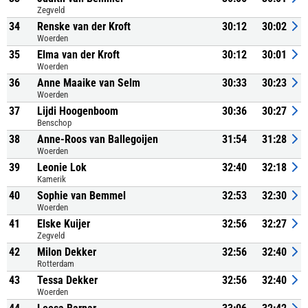
Zegveld
34
Renske van der Kroft
30:12
30:02
Woerden
35
Elma van der Kroft
30:12
30:01
Woerden
36
Anne Maaike van Selm
30:33
30:23
Woerden
37
Lijdi Hoogenboom
30:36
30:27
Benschop
38
Anne-Roos van Ballegoijen
31:54
31:28
Woerden
39
Leonie Lok
32:40
32:18
Kamerik
40
Sophie van Bemmel
32:53
32:30
Woerden
41
Elske Kuijer
32:56
32:27
Zegveld
42
Milon Dekker
32:56
32:40
Rotterdam
43
Tessa Dekker
32:56
32:40
Woerden