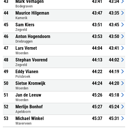
43
Mark Verhagen
43:41
43:34
Bodegraven
44
Maurice Hilgeman
43:47
43:35
Kamerik
45
Sam Kiers
43:51
43:45
Zegveld
46
Anton Hogendoorn
43:53
43:50
Driebruggen
47
Lars Vernet
44:04
43:41
Woerden
48
Stephan Voorend
44:13
44:02
Zegveld
49
Eddy Vianen
44:22
44:19
Polsbroek
50
Sietse Kromwijk
44:24
44:20
Woerden
51
Jan de Leeuw
45:26
45:18
Woerden
52
Merlijn Bonhof
45:27
45:24
Apeldoorn
53
Michael Winkel
45:37
45:31
Waverveen