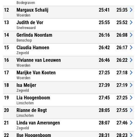
Bodegraven
12
Margaux Schalij
25:41
25:35
Woerden
13
Judith de Vor
25:55
25:52
Snelrewaard
14
Gerlinda Noordam
26:16
26:08
Benschop
15
Claudia Hamoen
26:42
26:17
Zegveld
16
Vivianne van Leeuwen
26:46
26:22
Woerden
17
Marijke Van Kooten
27:25
27:18
Woerden
18
Isa Meijer
27:39
27:19
Zegveld
19
Lia Hoogenboom
27:45
27:25
Linschoten
20
Rianne de Regt
28:05
27:55
Linschoten
21
Linda van Amerongen
28:07
27:46
Zegveld
22
Ilse Hoogenboom
28:31
28:23