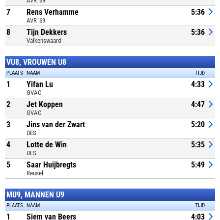
AVR '69
7
Rens Verhamme
5:36
AVR '69
8
Tijn Dekkers
5:36
Valkenswaard
VU8, VROUWEN U8
PLAATS
NAAM
TIJD
1
Yifan Lu
4:33
GVAC
2
Jet Koppen
4:47
GVAC
3
Jins van der Zwart
5:20
DES
4
Lotte de Win
5:35
DES
5
Saar Huijbregts
5:49
Reusel
MU9, MANNEN U9
PLAATS
NAAM
TIJD
1
Siem van Beers
4:03