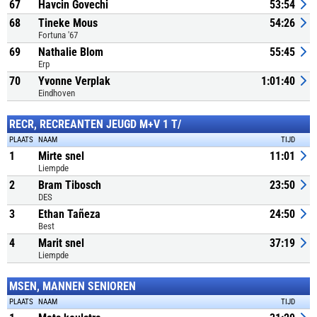
67
Havcin Govechi
53:54
68
Tineke Mous
54:26
Fortuna '67
69
Nathalie Blom
55:45
Erp
70
Yvonne Verplak
1:01:40
Eindhoven
RECR, RECREANTEN JEUGD M+V 1 T/
PLAATS
NAAM
TIJD
1
Mirte snel
11:01
Liempde
2
Bram Tibosch
23:50
DES
3
Ethan Tañeza
24:50
Best
4
Marit snel
37:19
Liempde
MSEN, MANNEN SENIOREN
PLAATS
NAAM
TIJD