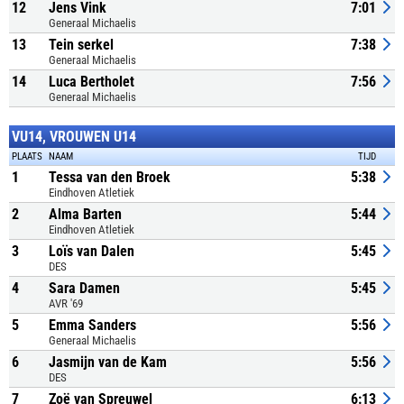
12
Jens Vink
7:01
Generaal Michaelis
13
Tein serkel
7:38
Generaal Michaelis
14
Luca Bertholet
7:56
Generaal Michaelis
VU14, VROUWEN U14
PLAATS
NAAM
TIJD
1
Tessa van den Broek
5:38
Eindhoven Atletiek
2
Alma Barten
5:44
Eindhoven Atletiek
3
Loïs van Dalen
5:45
DES
4
Sara Damen
5:45
AVR '69
5
Emma Sanders
5:56
Generaal Michaelis
6
Jasmijn van de Kam
5:56
DES
7
Zoë van Spreuwel
6:13