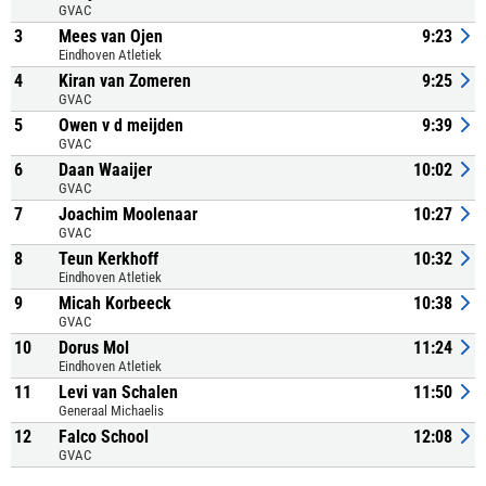
GVAC
3
Mees van Ojen
9:23
Eindhoven Atletiek
4
Kiran van Zomeren
9:25
GVAC
5
Owen v d meijden
9:39
GVAC
6
Daan Waaijer
10:02
GVAC
7
Joachim Moolenaar
10:27
GVAC
8
Teun Kerkhoff
10:32
Eindhoven Atletiek
9
Micah Korbeeck
10:38
GVAC
10
Dorus Mol
11:24
Eindhoven Atletiek
11
Levi van Schalen
11:50
Generaal Michaelis
12
Falco School
12:08
GVAC