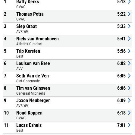
1
Raffy Derks
5:18
GVAC
2
Thomas Petra
5:22
GVAC
3
Siep Graat
5:33
AVR '69
4
Niels van Vroenhoven
5:41
Atletiek Oirschot
5
Trip Kersten
5:56
Best
6
Louison van Bree
6:02
AVV
7
Seth Van de Ven
6:05
Sint-Oedenrode
8
Tim van Grinsven
6:06
Generaal Michaelis
9
Jaxon Neuberger
6:09
AVR '69
10
Noud Koppen
6:18
GVAC
11
Lucas Eshuis
7:01
Best