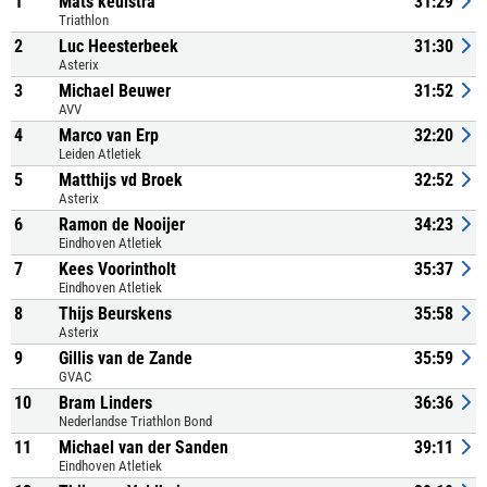
1
Mats keulstra
31:29
Triathlon
2
Luc Heesterbeek
31:30
Asterix
3
Michael Beuwer
31:52
AVV
4
Marco van Erp
32:20
Leiden Atletiek
5
Matthijs vd Broek
32:52
Asterix
6
Ramon de Nooijer
34:23
Eindhoven Atletiek
7
Kees Voorintholt
35:37
Eindhoven Atletiek
8
Thijs Beurskens
35:58
Asterix
9
Gillis van de Zande
35:59
GVAC
10
Bram Linders
36:36
Nederlandse Triathlon Bond
11
Michael van der Sanden
39:11
Eindhoven Atletiek