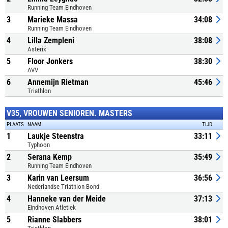
Running Team Eindhoven
3
Marieke Massa
34:08
Running Team Eindhoven
4
Lilla Zempleni
38:08
Asterix
5
Floor Jonkers
38:30
AVV
6
Annemijn Rietman
45:46
Triathlon
V35, VROUWEN SENIOREN. MASTERS
PLAATS
NAAM
TIJD
1
Laukje Steenstra
33:11
Typhoon
2
Serana Kemp
35:49
Running Team Eindhoven
3
Karin van Leersum
36:56
Nederlandse Triathlon Bond
4
Hanneke van der Meide
37:13
Eindhoven Atletiek
5
Rianne Slabbers
38:01