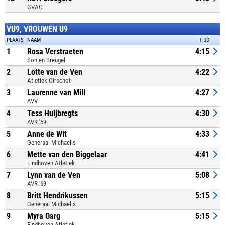
GVAC
VU9, VROUWEN U9
PLAATS
NAAM
TIJD
1
Rosa Verstraeten
4:15
Son en Breugel
2
Lotte van de Ven
4:22
Atletiek Oirschot
3
Laurenne van Mill
4:27
AVV
4
Tess Huijbregts
4:30
AVR '69
5
Anne de Wit
4:33
Generaal Michaelis
6
Mette van den Biggelaar
4:41
Eindhoven Atletiek
7
Lynn van de Ven
5:08
AVR '69
8
Britt Hendrikussen
5:15
Generaal Michaelis
9
Myra Garg
5:15
Eindhoven Atletiek