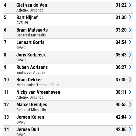
4
Giel van de Ven
31:22
Atletiek Oirschot
5
Bart Nijhof
31:30
AVR '69
6
Bram Mutsaarts
33:20
Generaal Michaelis
7
Lennart Gorris
34:54
GVAC
8
Joris Korbeeck
35:43
GVAC
9
Ruben Adriaans
36:27
Eindhoven Atletiek
10
Bram Dekker
37:30
Nederlandse Triathlon Bond
11
Nicky van Vroenhoven
38:11
Atletiek Oirschot
12
Marcel Reintjes
40:55
Generaal Michaelis
13
Jeroen Keiren
42:04
GVAC
14
Jeroen Duif
42:06
GVAC