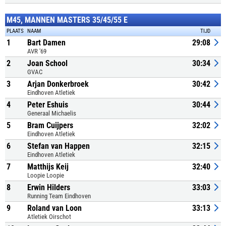
M45, MANNEN MASTERS 35/45/55 E
PLAATS
NAAM
TIJD
1
Bart Damen
29:08
AVR '69
2
Joan School
30:34
GVAC
3
Arjan Donkerbroek
30:42
Eindhoven Atletiek
4
Peter Eshuis
30:44
Generaal Michaelis
5
Bram Cuijpers
32:02
Eindhoven Atletiek
6
Stefan van Happen
32:15
Eindhoven Atletiek
7
Matthijs Keij
32:40
Loopie Loopie
8
Erwin Hilders
33:03
Running Team Eindhoven
9
Roland van Loon
33:13
Atletiek Oirschot