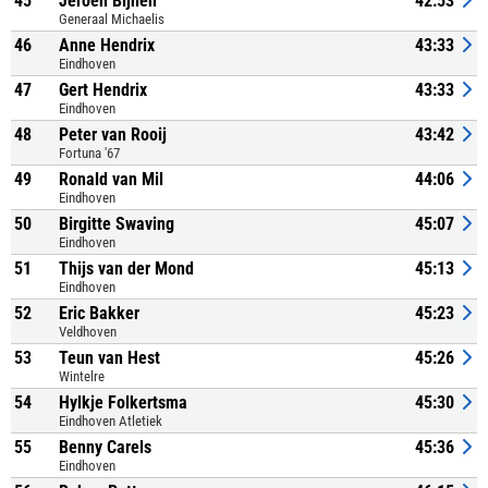
45
Jeroen Bijnen
42:53
Generaal Michaelis
46
Anne Hendrix
43:33
Eindhoven
47
Gert Hendrix
43:33
Eindhoven
48
Peter van Rooij
43:42
Fortuna '67
49
Ronald van Mil
44:06
Eindhoven
50
Birgitte Swaving
45:07
Eindhoven
51
Thijs van der Mond
45:13
Eindhoven
52
Eric Bakker
45:23
Veldhoven
53
Teun van Hest
45:26
Wintelre
54
Hylkje Folkertsma
45:30
Eindhoven Atletiek
55
Benny Carels
45:36
Eindhoven