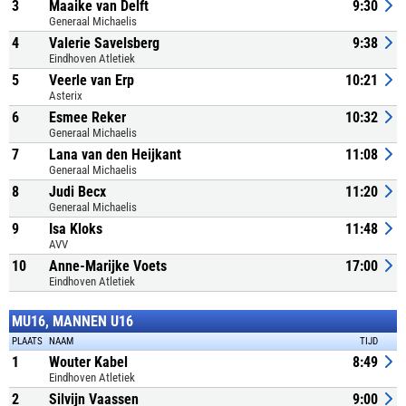
3
Maaike van Delft
9:30
Generaal Michaelis
4
Valerie Savelsberg
9:38
Eindhoven Atletiek
5
Veerle van Erp
10:21
Asterix
6
Esmee Reker
10:32
Generaal Michaelis
7
Lana van den Heijkant
11:08
Generaal Michaelis
8
Judi Becx
11:20
Generaal Michaelis
9
Isa Kloks
11:48
AVV
10
Anne-Marijke Voets
17:00
Eindhoven Atletiek
MU16, MANNEN U16
PLAATS
NAAM
TIJD
1
Wouter Kabel
8:49
Eindhoven Atletiek
2
Silvijn Vaassen
9:00