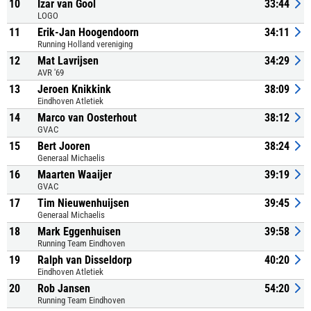
10
Izar van Gool
33:44
LOGO
11
Erik-Jan Hoogendoorn
34:11
Running Holland vereniging
12
Mat Lavrijsen
34:29
AVR '69
13
Jeroen Knikkink
38:09
Eindhoven Atletiek
14
Marco van Oosterhout
38:12
GVAC
15
Bert Jooren
38:24
Generaal Michaelis
16
Maarten Waaijer
39:19
GVAC
17
Tim Nieuwenhuijsen
39:45
Generaal Michaelis
18
Mark Eggenhuisen
39:58
Running Team Eindhoven
19
Ralph van Disseldorp
40:20
Eindhoven Atletiek
20
Rob Jansen
54:20
Running Team Eindhoven