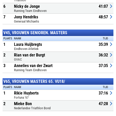
Triathlon
6
Nicky de Jonge
41:07
Running Team Eindhoven
7
Jony Hendriks
48:57
Generaal Michaelis
V45, VROUWEN SENIOREN. MASTERS
PLAATS
NAAM
TIJD
1
Laura Huijbregts
35:39
Eindhoven Atletiek
2
Rian van der Burgt
36:32
GVAC
3
Annelies van der Zwart
37:35
Running Team Eindhoven
V65, VROUWEN MASTERS 65. VU18/
PLAATS
NAAM
TIJD
1
Rikie Huyberts
37:16
Fortuna '67
2
Mieke Bon
47:28
Nederlandse Triathlon Bond