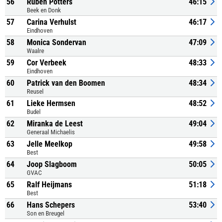
56
Ruben Potters
46:15
Beek en Donk
57
Carina Verhulst
46:17
Eindhoven
58
Monica Sondervan
47:09
Waalre
59
Cor Verbeek
48:33
Eindhoven
60
Patrick van den Boomen
48:34
Reusel
61
Lieke Hermsen
48:52
Budel
62
Miranka de Leest
49:04
Generaal Michaelis
63
Jelle Meelkop
49:58
Best
64
Joop Slagboom
50:05
GVAC
65
Ralf Heijmans
51:18
Best
66
Hans Schepers
53:40
Son en Breugel