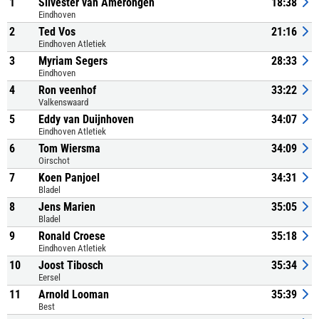
1
Silvester van Amerongen
18:38
Eindhoven
2
Ted Vos
21:16
Eindhoven Atletiek
3
Myriam Segers
28:33
Eindhoven
4
Ron veenhof
33:22
Valkenswaard
5
Eddy van Duijnhoven
34:07
Eindhoven Atletiek
6
Tom Wiersma
34:09
Oirschot
7
Koen Panjoel
34:31
Bladel
8
Jens Marien
35:05
Bladel
9
Ronald Croese
35:18
Eindhoven Atletiek
10
Joost Tibosch
35:34
Eersel
11
Arnold Looman
35:39
Best