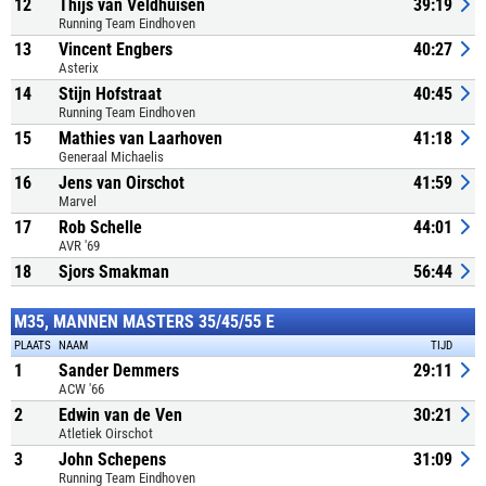
12
Thijs van Veldhuisen
39:19
Running Team Eindhoven
13
Vincent Engbers
40:27
Asterix
14
Stijn Hofstraat
40:45
Running Team Eindhoven
15
Mathies van Laarhoven
41:18
Generaal Michaelis
16
Jens van Oirschot
41:59
Marvel
17
Rob Schelle
44:01
AVR '69
18
Sjors Smakman
56:44
M35, MANNEN MASTERS 35/45/55 E
PLAATS
NAAM
TIJD
1
Sander Demmers
29:11
ACW '66
2
Edwin van de Ven
30:21
Atletiek Oirschot
3
John Schepens
31:09
Running Team Eindhoven