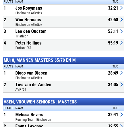
PLAATS
NAAM
TIJD
1
Jos Rooymans
32:21
Eindhoven Atletiek
2
Wim Hermans
42:58
Eindhoven Atletiek
3
Leo den Oudsten
53:11
Triathlon
4
Peter Hellings
55:19
Fortuna '67
MU18, MANNEN MASTERS 65/70 EN M
PLAATS
NAAM
TIJD
1
Diogo van Diepen
28:49
Eindhoven Atletiek
2
Ties van de Zanden
34:05
AVR '69
VSEN, VROUWEN SENIOREN. MASTERS
PLAATS
NAAM
TIJD
1
Melissa Bevers
32:41
Running Team Eindhoven
2
Emma Leygnac
32:55