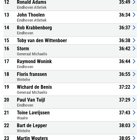
12
Ronald Adams
35:49
Eindhoven Atletiek
13
John Thoolen
36:34
Eindhoven Atletiek
14
Rob Krabbenborg
36:37
Eindhoven
15
Toby van den Wittenboer
36:38
16
Storm
36:42
Generaal Michaelis
17
Raymond Wonink
36:44
Eindhoven
18
Floris franssen
36:55
Wintelre
19
Wichard de Benis
37:22
Generaal Michaelis
20
Paul Van Tuijl
37:29
Eindhoven
21
Toine Lavrijssen
37:43
Waalre
22
Bart de Lepper
38:03
Wintelre
23
Martin Wouters
38:05