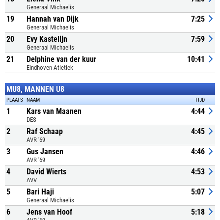
Generaal Michaelis
19
Hannah van Dijk
7:25
Generaal Michaelis
20
Evy Kastelijn
7:59
Generaal Michaelis
21
Delphine van der kuur
10:41
Eindhoven Atletiek
MU8, MANNEN U8
PLAATS
NAAM
TIJD
1
Kars van Maanen
4:44
DES
2
Raf Schaap
4:45
AVR '69
3
Gus Jansen
4:46
AVR '69
4
David Wierts
4:53
AVV
5
Bari Haji
5:07
Generaal Michaelis
6
Jens van Hoof
5:18