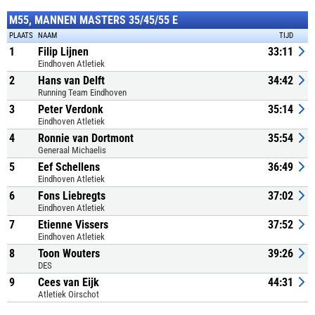
M55, MANNEN MASTERS 35/45/55 E
PLAATS
NAAM
TIJD
1
Filip Lijnen
33:11
Eindhoven Atletiek
2
Hans van Delft
34:42
Running Team Eindhoven
3
Peter Verdonk
35:14
Eindhoven Atletiek
4
Ronnie van Dortmont
35:54
Generaal Michaelis
5
Eef Schellens
36:49
Eindhoven Atletiek
6
Fons Liebregts
37:02
Eindhoven Atletiek
7
Etienne Vissers
37:52
Eindhoven Atletiek
8
Toon Wouters
39:26
DES
9
Cees van Eijk
44:31
Atletiek Oirschot