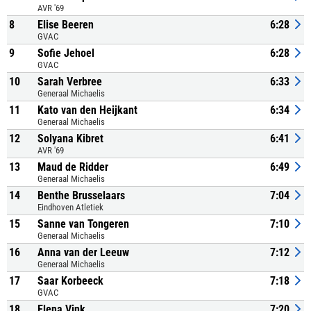
AVR '69
8
Elise Beeren
6:28
GVAC
9
Sofie Jehoel
6:28
GVAC
10
Sarah Verbree
6:33
Generaal Michaelis
11
Kato van den Heijkant
6:34
Generaal Michaelis
12
Solyana Kibret
6:41
AVR '69
13
Maud de Ridder
6:49
Generaal Michaelis
14
Benthe Brusselaars
7:04
Eindhoven Atletiek
15
Sanne van Tongeren
7:10
Generaal Michaelis
16
Anna van der Leeuw
7:12
Generaal Michaelis
17
Saar Korbeeck
7:18
GVAC
18
Elena Vink
7:20