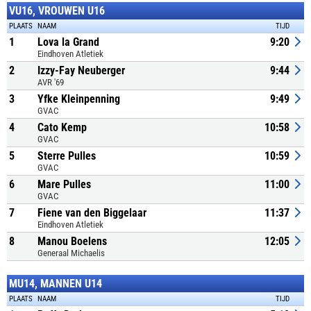
VU16, VROUWEN U16
PLAATS
NAAM
TIJD
1
Lova la Grand
9:20
Eindhoven Atletiek
2
Izzy-Fay Neuberger
9:44
AVR '69
3
Yfke Kleinpenning
9:49
GVAC
4
Cato Kemp
10:58
GVAC
5
Sterre Pulles
10:59
GVAC
6
Mare Pulles
11:00
GVAC
7
Fiene van den Biggelaar
11:37
Eindhoven Atletiek
8
Manou Boelens
12:05
Generaal Michaelis
MU14, MANNEN U14
PLAATS
NAAM
TIJD