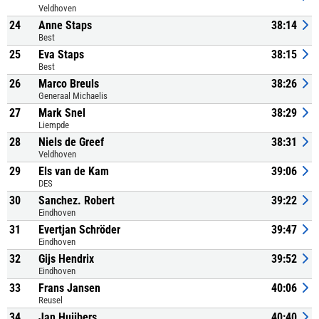
Veldhoven
24
Anne Staps
38:14
Best
25
Eva Staps
38:15
Best
26
Marco Breuls
38:26
Generaal Michaelis
27
Mark Snel
38:29
Liempde
28
Niels de Greef
38:31
Veldhoven
29
Els van de Kam
39:06
DES
30
Sanchez. Robert
39:22
Eindhoven
31
Evertjan Schröder
39:47
Eindhoven
32
Gijs Hendrix
39:52
Eindhoven
33
Frans Jansen
40:06
Reusel
34
Jan Huijbers
40:40