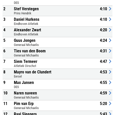
DES
2
Stef Verstegen
4:10
Prins Hendrik
3
Daniel Hurkens
4:10
Eindhoven Atletiek
4
Alexander Zwart
4:20
Eindhoven Atletiek
5
Guus Jongen
4:24
Generaal Michaelis
6
Ties van den Boom
4:31
Generaal Michaelis
7
Siem Termeer
4:47
Atletiek Oirschot
8
Mayro van de Clundert
4:53
Eersel
9
Max Jansen
4:55
DES
10
Naren naveen
4:59
Generaal Michaelis
11
Pim van Erp
5:20
Generaal Michaelis
12
Ravi Sleegers
5:43