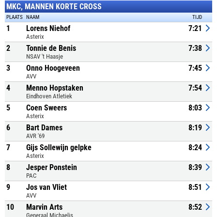
MKC, MANNEN KORTE CROSS
PLAATS
NAAM
TIJD
1
Lorens Niehof
7:21
Asterix
2
Tonnie de Benis
7:38
NSAV 't Haasje
3
Onno Hoogeveen
7:45
AVV
4
Menno Hopstaken
7:54
Eindhoven Atletiek
5
Coen Sweers
8:03
Asterix
6
Bart Dames
8:19
AVR '69
7
Gijs Sollewijn gelpke
8:24
Asterix
8
Jesper Ponstein
8:39
PAC
9
Jos van Vliet
8:51
AVV
10
Marvin Arts
8:52
Generaal Michaelis