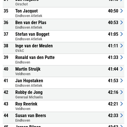
Oirschot
35
Ton Jacquot
40:50
Eindhoven Atletiek
36
Ben van der Plas
40:53
Eindhoven Atletiek
37
Stefan van Bogget
41:05
Eindhoven Atletiek
38
Inge van der Meulen
41:11
GVAC
39
Ronald van den Putte
41:33
Eindhoven
40
Martin Struijk
41:44
Veldhoven
41
Jan Hopstaken
41:53
Eindhoven Atletiek
42
Robby de Jong
42:16
Generaal Michaelis
43
Roy Reerink
42:21
Veldhoven
44
Susan van Beers
42:33
Eindhoven