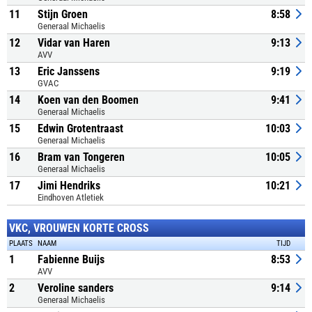
11
Stijn Groen
8:58
Generaal Michaelis
12
Vidar van Haren
9:13
AVV
13
Eric Janssens
9:19
GVAC
14
Koen van den Boomen
9:41
Generaal Michaelis
15
Edwin Grotentraast
10:03
Generaal Michaelis
16
Bram van Tongeren
10:05
Generaal Michaelis
17
Jimi Hendriks
10:21
Eindhoven Atletiek
VKC, VROUWEN KORTE CROSS
PLAATS
NAAM
TIJD
1
Fabienne Buijs
8:53
AVV
2
Veroline sanders
9:14
Generaal Michaelis