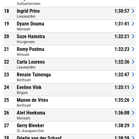
Surhuisterveen
18
Ingrid Prins
1:30:57
Leeuwarden
19
Dyann Douma
1:31:41
Menaam
20
Suze Hamstra
1:32:21
Hoogeveen
21
Romy Postma
1:32:23
Winsum
22
Carla Lourens
1:32:36
Leeuwarden
23
Renate Tuinenga
1:32:47
Berltsum
24
Evelien Vink
1:35:11
Bitgum
25
Manon de Vries
1:35:26
Berltsum
26
Alet Hoeksma
1:36:08
Menaam
27
Gerry Bleeker
1:38:29
St.-Annaparochie
28
Grietje van der Schaaf
1:38:59