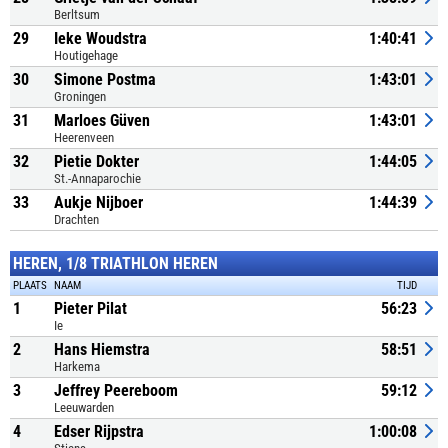
Berltsum
29
Ieke Woudstra
1:40:41
Houtigehage
30
Simone Postma
1:43:01
Groningen
31
Marloes Güven
1:43:01
Heerenveen
32
Pietie Dokter
1:44:05
St.-Annaparochie
33
Aukje Nijboer
1:44:39
Drachten
HEREN, 1/8 TRIATHLON HEREN
PLAATS
NAAM
TIJD
1
Pieter Pilat
56:23
Ie
2
Hans Hiemstra
58:51
Harkema
3
Jeffrey Peereboom
59:12
Leeuwarden
4
Edser Rijpstra
1:00:08