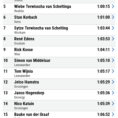
Stiens
5
Wiebe Terwisscha van Scheltinga
1:00:15
Reahûs
6
Stan Korbach
1:01:00
Itens
7
Sytze Terwisscha van Schelting
1:03:44
Workum
8
René Edens
1:03:53
Goutum
9
Rick Kosse
1:04:11
Wier
10
Simon van Middelaar
1:05:10
Leeuwarden
11
Tom Wijnia
1:05:17
Leeuwarden
12
Jelco Hamstra
1:05:29
Groningen
13
Janco Hogendorp
1:05:36
Dronrijp
14
Nico Katuin
1:05:39
Groningen
15
Bauke van der Graaf
1:06:52