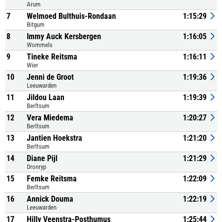
Arum
7
Welmoed Bulthuis-Rondaan
1:15:29
Bitgum
8
Immy Auck Kersbergen
1:16:05
Wommels
9
Tineke Reitsma
1:16:11
Wier
10
Jenni de Groot
1:19:36
Leeuwarden
11
Jildou Laan
1:19:39
Berltsum
12
Vera Miedema
1:20:27
Berltsum
13
Jantien Hoekstra
1:21:20
Berltsum
14
Diane Pijl
1:21:29
Dronryp
15
Femke Reitsma
1:22:09
Berltsum
16
Annick Douma
1:22:19
Leeuwarden
17
Hilly Veenstra-Posthumus
1:25:44