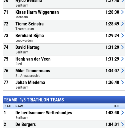
70
Hylco Reitsma
1:27:48
Berltsum
71
Klaas Harm Wiggerman
1:28:30
Menaam
72
Tieme Seinstra
1:28:49
Tzummarum
73
Bernhard Bijma
1:29:24
Leeuwarden
74
David Hartog
1:31:29
Berltsum
75
Henk van der Veen
1:31:29
Ried
76
Mike Timmermans
1:34:07
St.-Annaparochie
77
Johan Miedema
1:36:40
Berltsum
TEAMS, 1/8 TRIATHLON TEAMS
PLAATS
NAAM
TIJD
1
De berltsummer Wetterhuntjes
1:03:40
Berltsum
2
De Borgers
1:04:01