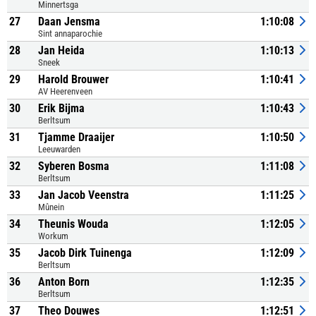
Minnertsga
27
Daan Jensma
1:10:08
Sint annaparochie
28
Jan Heida
1:10:13
Sneek
29
Harold Brouwer
1:10:41
AV Heerenveen
30
Erik Bijma
1:10:43
Berltsum
31
Tjamme Draaijer
1:10:50
Leeuwarden
32
Syberen Bosma
1:11:08
Berltsum
33
Jan Jacob Veenstra
1:11:25
Mûnein
34
Theunis Wouda
1:12:05
Workum
35
Jacob Dirk Tuinenga
1:12:09
Berltsum
36
Anton Born
1:12:35
Berltsum
37
Theo Douwes
1:12:51