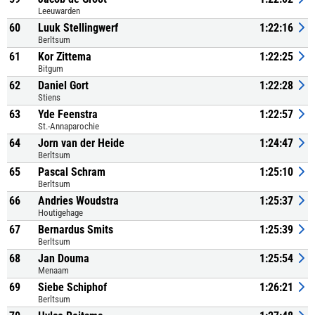
Leeuwarden
60
Luuk Stellingwerf
1:22:16
Berltsum
61
Kor Zittema
1:22:25
Bitgum
62
Daniel Gort
1:22:28
Stiens
63
Yde Feenstra
1:22:57
St.-Annaparochie
64
Jorn van der Heide
1:24:47
Berltsum
65
Pascal Schram
1:25:10
Berltsum
66
Andries Woudstra
1:25:37
Houtigehage
67
Bernardus Smits
1:25:39
Berltsum
68
Jan Douma
1:25:54
Menaam
69
Siebe Schiphof
1:26:21
Berltsum