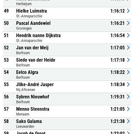
Herbaijum
49
Hielke Luimstra
1:16:12
St.-Annaparochie
50
Pascal Aandewiel
1:16:21
Groningen
51
Hendrik nanne Dijkstra
1:16:54
St.-Annaparochie
52
Jan van der Meij
1:17:05
Berltsum
53
Siedo van der Heide
1:17:18
Berltsum
54
Eelco Algra
1:18:22
Berltsum
55
Jilke-André Jasper
1:18:34
Nij Altoenae
56
Sybren Nieuwhof
1:19:31
Berltsum
57
Menno Steenstra
1:21:05
Menaam
58
Sako Galama
1:21:38
Leeuwarden
59
Jacob de Groot
1:22:02