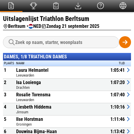
Uitslagenlijst Triathlon Berltsum
Berltsum •
NED
Zondag 21 september 2025
DAMES, 1/8 TRIATHLON DAMES
PLAATS
NAAM
TIJD
1
Laura Helmantel
1:05:41
Leeuwarden
2
Isa Looienga
1:07:20
Drachten
3
Rosalie Torensma
1:07:40
Leeuwarden
4
Liesbeth Hiddema
1:10:16
Jirnsum
5
Ilse Horstman
1:11:46
Groningen
6
Douwina Bijma-Haan
1:13:42