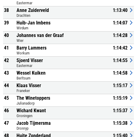
Eastermar
38
Anne Zuiderveld
1:13:40
Drachten
39
Huib-Jan Imbens
1:14:07
Wirdum
40
Johannes van der Graaf
1:14:28
Wier
41
Barry Lammers
1:14:42
Workum
42
Sjoerd Visser
1:14:55
Eastermar
43
Wessel Kuiken
1:14:58
Berltsum
44
Klaas Visser
1:15:17
Franeker
45
The Winetoppers
1:15:19
Julianadorp
46
Wichard Kwant
1:15:37
Groningen
47
Jacob Tijmersma
1:15:38
Dronryp
48
Huite Zonderland
1:15:40