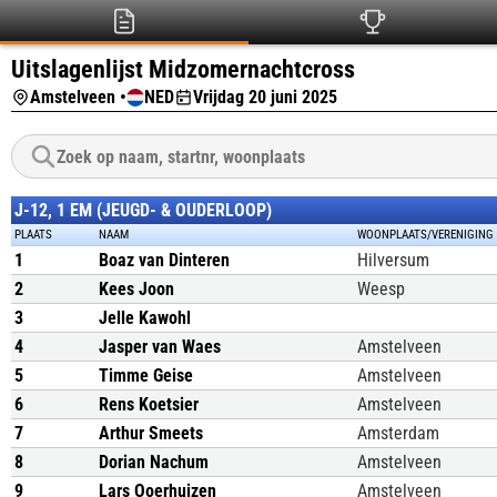
Uitslagenlijst Midzomernachtcross
Amstelveen •
NED
Vrijdag 20 juni 2025
J-12, 1 EM (JEUGD- & OUDERLOOP)
PLAATS
NAAM
WOONPLAATS/VERENIGING
1
Boaz van Dinteren
Hilversum
2
Kees Joon
Weesp
3
Jelle Kawohl
4
Jasper van Waes
Amstelveen
5
Timme Geise
Amstelveen
6
Rens Koetsier
Amstelveen
7
Arthur Smeets
Amsterdam
8
Dorian Nachum
Amstelveen
9
Lars Ooerhuizen
Amstelveen