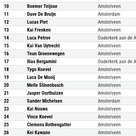
10
Roemer Teijsse
Amstelveen
11
Dave De Bruijn
Amsterdam
12
Lucas Piet
Amstelveen
13
Kai Frenken
Amstelveen
14
Luca Petrov
Ouderkerk aan de 
15
Kai Van Uytrecht
Amstelveen
16
Teun Groenewegen
Amstelveen
17
Ilias Bergamini
Ouderkerk aan de 
18
Tygo Knevel
Amstelveen
19
Luca De Mooij
Amstelveen
20
Melle Stinenbosch
Amstelveen
21
Jasper Oorthuizen
Amstelveen
22
Sander Michelsen
Amsterdam
23
Kai Nouws
Amstelveen
24
Vince Knevel
Amstelveen
25
Clemens Rothengatter
Amstelveen
26
Kei Kawano
Amstelveen