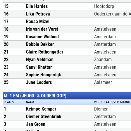
15
Elle Hardes
Hoofddorp
16
Lika Petrova
Ouderkerk aan de 
17
Rauaa Mizel
18
Iris van der Vorst
Amstelveen
19
Rosanne Widlund
Amsterdam
20
Bobbie Dekker
Amsterdam
21
Claire Rothengatter
Amstelveen
22
Nyah Veldman
Zaandam
23
Sanvi Khattar
Amstelveen
24
Sophie Hoogerdijk
Amstelveen
25
June Lodders
Aalsmeer
M, 1 EM (JEUGD- & OUDERLOOP)
PLAATS
NAAM
WOONPLAATS/VERENIGING
1
Keimpe Kemper
Diemen
2
Diemer Steenbrink
Amsterdam
3
Jan Groen
Amstelveen