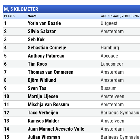
M, 5 KILOMETER
PLAATS
NAAM
WOONPLAATS/VERENIGING
1
Yorin van Baarle
Uitgeest
2
Silvio Salazar
Amsterdam
3
Seb Kok
4
Sebastian Cornelje
Hamburg
5
Anthony Patureau
Abcoude
6
Tim Roos
Landsmeer
7
Thomas van Ommeren
Amsterdam
8
Björn Widlund
Amsterdam
9
Sven Tas
Bussum
10
Martijn Lijesen
Amstelveen
11
Mischja van Bossum
Amsterdam
12
Taco Verheijen
Barlaeus Gymnasi
13
Ramses Mulder
Amstelveen
14
Juan Manuel Acevedo Valle
Amsterdam
15
Julian Wiesman
Barlaeus Gymnasi