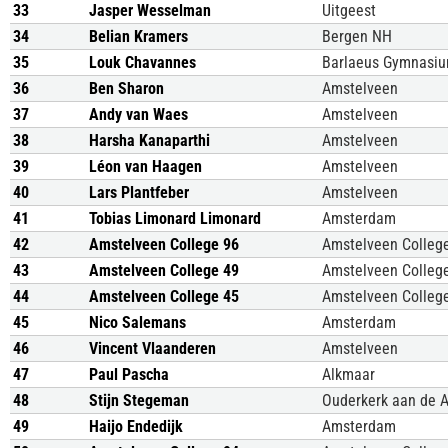
33
Jasper Wesselman
Uitgeest
34
Belian Kramers
Bergen NH
35
Louk Chavannes
Barlaeus Gymnasi
36
Ben Sharon
Amstelveen
37
Andy van Waes
Amstelveen
38
Harsha Kanaparthi
Amstelveen
39
Léon van Haagen
Amstelveen
40
Lars Plantfeber
Amstelveen
41
Tobias Limonard Limonard
Amsterdam
42
Amstelveen College 96
Amstelveen Colleg
43
Amstelveen College 49
Amstelveen Colleg
44
Amstelveen College 45
Amstelveen Colleg
45
Nico Salemans
Amsterdam
46
Vincent Vlaanderen
Amstelveen
47
Paul Pascha
Alkmaar
48
Stijn Stegeman
Ouderkerk aan de 
49
Haijo Endedijk
Amsterdam