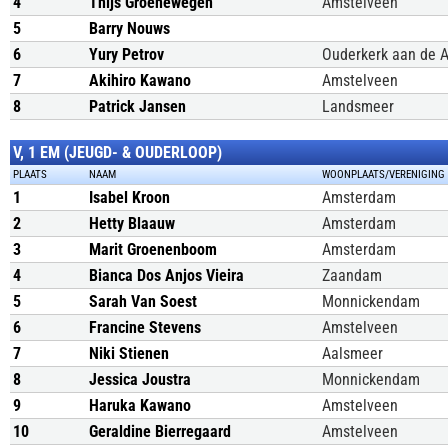
4
Thijs Groenewegen
Amstelveen
5
Barry Nouws
6
Yury Petrov
Ouderkerk aan de 
7
Akihiro Kawano
Amstelveen
8
Patrick Jansen
Landsmeer
V, 1 EM (JEUGD- & OUDERLOOP)
PLAATS
NAAM
WOONPLAATS/VERENIGING
1
Isabel Kroon
Amsterdam
2
Hetty Blaauw
Amsterdam
3
Marit Groenenboom
Amsterdam
4
Bianca Dos Anjos Vieira
Zaandam
5
Sarah Van Soest
Monnickendam
6
Francine Stevens
Amstelveen
7
Niki Stienen
Aalsmeer
8
Jessica Joustra
Monnickendam
9
Haruka Kawano
Amstelveen
10
Geraldine Bierregaard
Amstelveen