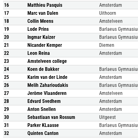
16
Matthieu Pasquis
Amsterdam
17
Marc van Dalen
Uithoorn
18
Collin Meens
Amstelveen
19
Lode Prins
Barlaeus Gymnasi
20
Ingmar Kaizer
Barlaeus Gymnasi
21
Nicander Kemper
Diemen
22
Leon Reina
Amsterdam
23
Amstelveen college
24
Koen de Bakker
Barlaeus Gymnasi
25
Karim van der Linde
Amsterdam
26
Melih Zaharioudakis
Barlaeus Gymnasi
27
Jerôme Vlaanderen
Amstelveen
28
Edvard Svedhem
Amsterdam
29
Anton Snellen
Amsterdam
30
Sebastiaan van Rossum
Uitgeest
31
Parker KLaasse
Barlaeus Gymnasi
32
Quinten Canton
Amsterdam