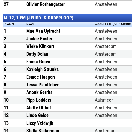
27
Olivier Rothengatter
Amstelveen
M-12, 1 EM (JEUGD- & OUDERLOOP)
PLAATS
NAAM
WOONPLAATS/VERENIGING
1
Mae Van Uytrecht
Amstelveen
2
Jackie Köster
Amstelveen
3
Wieke Klinkert
Amsterdam
4
Betty Dolan
Amsterdam
5
Emma Groen
Amstelveen
6
Kayleigh Strunks
Amstelveen
7
Esmee Haagen
Amstelveen
8
Tessa Plantfeber
Amstelveen
9
Anouk Gerrits
Amstelveen
10
Pipp Lodders
Aalsmeer
11
Alette Olthof
Amstelveen
12
Linde Geise
Amstelveen
13
Lizzy Veldwijk
14
Stella Slijkerman
Amsterdam