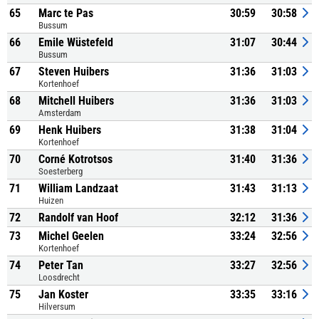
65
Marc te Pas
30:59
30:58
Bussum
66
Emile Wüstefeld
31:07
30:44
Bussum
67
Steven Huibers
31:36
31:03
Kortenhoef
68
Mitchell Huibers
31:36
31:03
Amsterdam
69
Henk Huibers
31:38
31:04
Kortenhoef
70
Corné Kotrotsos
31:40
31:36
Soesterberg
71
William Landzaat
31:43
31:13
Huizen
72
Randolf van Hoof
32:12
31:36
73
Michel Geelen
33:24
32:56
Kortenhoef
74
Peter Tan
33:27
32:56
Loosdrecht
75
Jan Koster
33:35
33:16
Hilversum