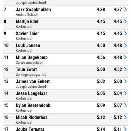
Joseph Lokinschool
7
Jaxx Swankhuizen
4:38
4:37
Andere School
8
Merlijn Edel
4:45
4:45
Kortenhoef
9
Xavier Thier
4:45
4:45
Kortenhoef
10
Luuk Jansen
4:50
4:48
Kortenhoef
11
Milan Degekamp
4:56
4:48
Curtevenneschool
12
Teun Zwart
5:00
4:52
De Regenboogschool
13
James van Eekert
5:02
5:00
Joseph Lokinschool
14
Jesse Langelaar
5:05
5:04
Kortenhoef
15
Dylan Beerendonk
5:09
5:07
Kortenhoef
16
Micah Ridderbos
5:12
5:12
Kortenhoef
17
Jouke Terpstra
5:14
5:11