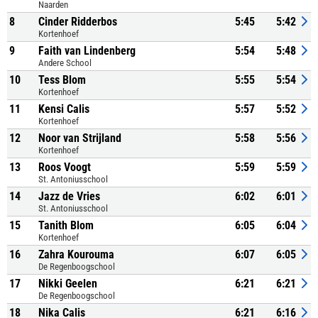
Naarden
8
Cinder Ridderbos
5:45
5:42
Kortenhoef
9
Faith van Lindenberg
5:54
5:48
Andere School
10
Tess Blom
5:55
5:54
Kortenhoef
11
Kensi Calis
5:57
5:52
Kortenhoef
12
Noor van Strijland
5:58
5:56
Kortenhoef
13
Roos Voogt
5:59
5:59
St. Antoniusschool
14
Jazz de Vries
6:02
6:01
St. Antoniusschool
15
Tanith Blom
6:05
6:04
Kortenhoef
16
Zahra Kourouma
6:07
6:05
De Regenboogschool
17
Nikki Geelen
6:21
6:21
De Regenboogschool
18
Nika Calis
6:21
6:16