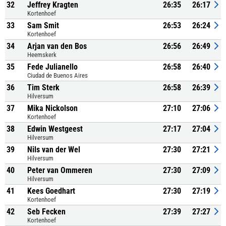
32
Jeffrey Kragten
26:35
26:17
Kortenhoef
33
Sam Smit
26:53
26:24
Kortenhoef
34
Arjan van den Bos
26:56
26:49
Heemskerk
35
Fede Julianello
26:58
26:40
Ciudad de Buenos Aires
36
Tim Sterk
26:58
26:39
Hilversum
37
Mika Nickolson
27:10
27:06
Kortenhoef
38
Edwin Westgeest
27:17
27:04
Hilversum
39
Nils van der Wel
27:30
27:21
Hilversum
40
Peter van Ommeren
27:30
27:09
Hilversum
41
Kees Goedhart
27:30
27:19
Kortenhoef
42
Seb Fecken
27:39
27:27
Kortenhoef