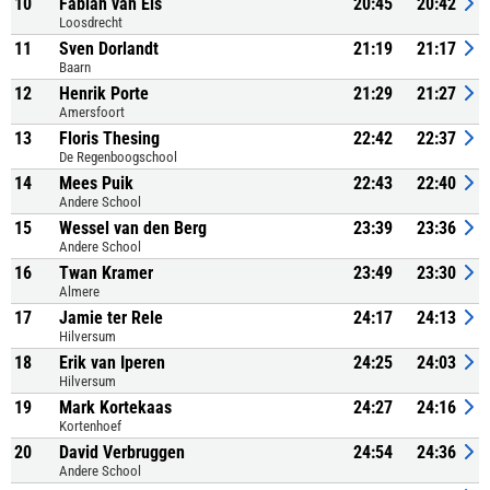
10
Fabian van Eis
20:45
20:42
Loosdrecht
11
Sven Dorlandt
21:19
21:17
Baarn
12
Henrik Porte
21:29
21:27
Amersfoort
13
Floris Thesing
22:42
22:37
De Regenboogschool
14
Mees Puik
22:43
22:40
Andere School
15
Wessel van den Berg
23:39
23:36
Andere School
16
Twan Kramer
23:49
23:30
Almere
17
Jamie ter Rele
24:17
24:13
Hilversum
18
Erik van Iperen
24:25
24:03
Hilversum
19
Mark Kortekaas
24:27
24:16
Kortenhoef
20
David Verbruggen
24:54
24:36
Andere School