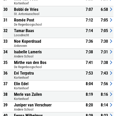
Kortenhoef
30
Bobbi de Vries
7:07
6:58
St. Antoniusschool
31
Romée Post
7:12
7:05
De Regenboogschool
32
Tamar Baas
7:14
7:05
Loosdrecht
33
Noe Koperdraad
7:36
7:30
Ankeveen
34
Isabelle Lameris
7:38
7:31
Andere School
35
Mirthe van den Bos
7:41
7:38
De Regenboogschool
36
Evi Terpstra
7:53
7:43
Kortenhoef
37
Elin Edel
8:04
7:56
Kortenhoef
38
Merle van Zuilen
8:19
8:16
Kortenhoef
39
Juniper van Verschuer
8:20
8:14
Andere School
40
Fenna Wilhelmus
8:29
8:23