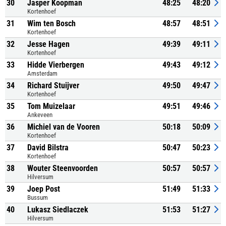
30
Jasper Koopman
48:25
48:20
Kortenhoef
31
Wim ten Bosch
48:57
48:51
Kortenhoef
32
Jesse Hagen
49:39
49:11
Kortenhoef
33
Hidde Vierbergen
49:43
49:12
Amsterdam
34
Richard Stuijver
49:50
49:47
Kortenhoef
35
Tom Muizelaar
49:51
49:46
Ankeveen
36
Michiel van de Vooren
50:18
50:09
Kortenhoef
37
David Bilstra
50:47
50:23
Kortenhoef
38
Wouter Steenvoorden
50:57
50:57
Hilversum
39
Joep Post
51:49
51:33
Bussum
40
Lukasz Siedlaczek
51:53
51:27
Hilversum