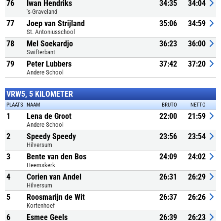
76
Iwan Hendriks
34:35
34:04
's-Graveland
77
Joep van Strijland
35:06
34:59
St. Antoniusschool
78
Mel Soekardjo
36:23
36:00
Swifterbant
79
Peter Lubbers
37:42
37:20
Andere School
VRW5, 5 KILOMETER
PLAATS
NAAM
BRUTO
NETTO
1
Lena de Groot
22:00
21:59
Andere School
2
Speedy Speedy
23:56
23:54
Hilversum
3
Bente van den Bos
24:09
24:02
Heemskerk
4
Corien van Andel
26:31
26:29
Hilversum
5
Roosmarijn de Wit
26:37
26:26
Kortenhoef
6
Esmee Geels
26:39
26:23