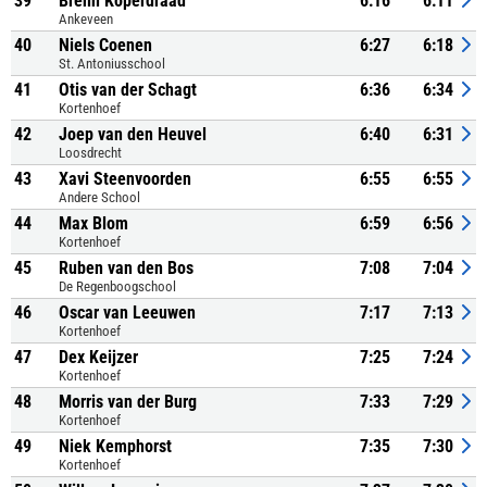
39
Brenn Koperdraad
6:16
6:11
Ankeveen
40
Niels Coenen
6:27
6:18
St. Antoniusschool
41
Otis van der Schagt
6:36
6:34
Kortenhoef
42
Joep van den Heuvel
6:40
6:31
Loosdrecht
43
Xavi Steenvoorden
6:55
6:55
Andere School
44
Max Blom
6:59
6:56
Kortenhoef
45
Ruben van den Bos
7:08
7:04
De Regenboogschool
46
Oscar van Leeuwen
7:17
7:13
Kortenhoef
47
Dex Keijzer
7:25
7:24
Kortenhoef
48
Morris van der Burg
7:33
7:29
Kortenhoef
49
Niek Kemphorst
7:35
7:30
Kortenhoef