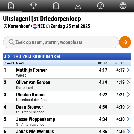
Uitslagenlijst Driedorpenloop
Kortenhoef •
NED
Zondag 25 mei 2025
J-8, THUIZBIJ KIDSRUN 1KM
PLAATS
NAAM
BRUTO
NETTO
1
Matthijs Former
4:17
4:17
Weesp
2
Oliver van Eerden
4:19
4:19
Kortenhoef
3
Rhodan Kroone
4:22
4:21
Nederhorst den Berg
4
Daan Brouwer
4:30
4:30
St. Antoniusschool
5
Jesse Woppenkamp
4:34
4:30
St. Antoniusschool
6
Jonas Nieuwenhuis
4:36
4:36