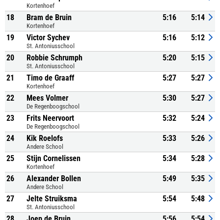
Kortenhoef
18
Bram de Bruin
5:16
5:14
Kortenhoef
19
Victor Sychev
5:16
5:12
St. Antoniusschool
20
Robbie Schrumph
5:20
5:15
St. Antoniusschool
21
Timo de Graaff
5:27
5:27
Kortenhoef
22
Mees Volmer
5:30
5:27
De Regenboogschool
23
Frits Neervoort
5:32
5:24
De Regenboogschool
24
Kik Roelofs
5:33
5:26
Andere School
25
Stijn Cornelissen
5:34
5:28
Kortenhoef
26
Alexander Bollen
5:49
5:35
Andere School
27
Jelte Struiksma
5:54
5:48
St. Antoniusschool
28
Joep de Bruin
5:56
5:54