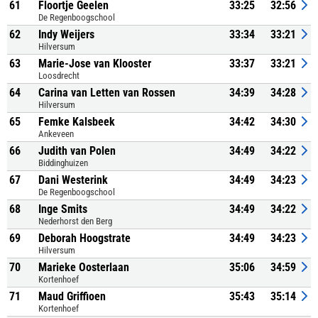
61
Floortje Geelen
33:25
32:56
De Regenboogschool
62
Indy Weijers
33:34
33:21
Hilversum
63
Marie-Jose van Klooster
33:37
33:21
Loosdrecht
64
Carina van Letten van Rossen
34:39
34:28
Hilversum
65
Femke Kalsbeek
34:42
34:30
Ankeveen
66
Judith van Polen
34:49
34:22
Biddinghuizen
67
Dani Westerink
34:49
34:23
De Regenboogschool
68
Inge Smits
34:49
34:22
Nederhorst den Berg
69
Deborah Hoogstrate
34:49
34:23
Hilversum
70
Marieke Oosterlaan
35:06
34:59
Kortenhoef
71
Maud Griffioen
35:43
35:14
Kortenhoef