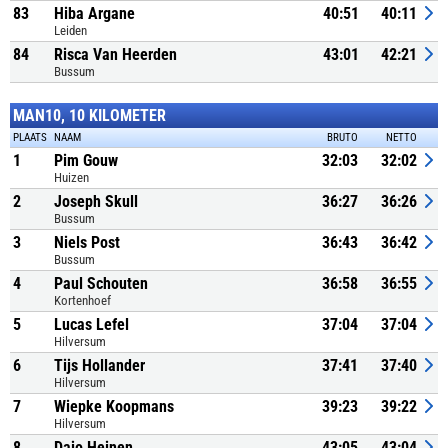
83
Hiba Argane
40:51
40:11
Leiden
84
Risca Van Heerden
43:01
42:21
Bussum
MAN10, 10 KILOMETER
PLAATS
NAAM
BRUTO
NETTO
1
Pim Gouw
32:03
32:02
Huizen
2
Joseph Skull
36:27
36:26
Bussum
3
Niels Post
36:43
36:42
Bussum
4
Paul Schouten
36:58
36:55
Kortenhoef
5
Lucas Lefel
37:04
37:04
Hilversum
6
Tijs Hollander
37:41
37:40
Hilversum
7
Wiepke Koopmans
39:23
39:22
Hilversum
8
Dajo Heinen
43:05
43:04