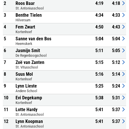
2
Roos Baar
4:19
4:18
St. Antoniusschool
3
Benthe Tielen
4:34
4:33
Hilversum
4
Fem Zwart
4:50
4:43
Kortenhoef
5
Sanne van den Bos
5:04
5:04
Heemskerk
6
Jasmijn Smit
5:11
5:05
De Regenboogschool
7
Zoë van Zanten
5:15
5:12
St. Vitusschool
8
Suus Mol
5:16
5:14
Kortenhoef
9
Lynn Lieste
5:25
5:24
Andere School
10
Evi Degekamp
5:38
5:31
Kortenhoef
11
Lotte Hardy
5:41
5:37
St. Antoniusschool
12
Lynn Koopman
5:41
5:37
St. Antoniusschool