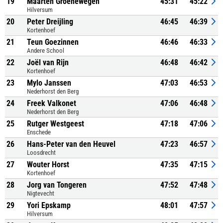
19
Maarten Groenewegen
45:31
45:22
Hilversum
20
Peter Dreijling
46:45
46:39
Kortenhoef
21
Teun Goezinnen
46:46
46:33
Andere School
22
Joël van Rijn
46:48
46:42
Kortenhoef
23
Mylo Janssen
47:03
46:53
Nederhorst den Berg
24
Freek Valkonet
47:06
46:48
Nederhorst den Berg
25
Rutger Westgeest
47:18
47:06
Enschede
26
Hans-Peter van den Heuvel
47:23
46:57
Loosdrecht
27
Wouter Horst
47:35
47:15
Kortenhoef
28
Jorg van Tongeren
47:52
47:48
Nigtevecht
29
Yori Epskamp
48:01
47:57
Hilversum