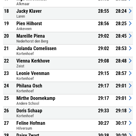
Alkmaar
18
Jacky Klaver
28:55
28:24
Laren
19
Pien Hilhorst
28:56
28:25
Ankeveen
20
Mareille Piena
29:02
28:45
Nederhorst den Berg
21
Jolanda Cornelissen
29:02
28:53
Kortenhoef
22
Vienna Kerkhove
29:08
28:48
Zeist
23
Leonie Veenman
29:15
28:57
Kortenhoef
24
Philana Osch
29:17
29:01
Kortenhoef
25
Mirthe Doornekamp
29:17
29:01
Andere School
26
Doris Schaap
29:33
29:18
Kortenhoef
27
Feline Hofman
30:27
30:17
Hilversum
28
Daisy Zwart
30:38
30:20