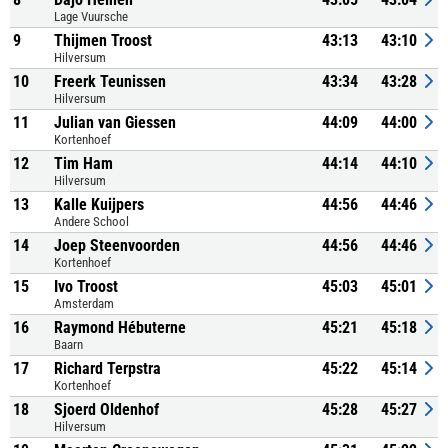
Lage Vuursche
9
Thijmen Troost
43:13
43:10
Hilversum
10
Freerk Teunissen
43:34
43:28
Hilversum
11
Julian van Giessen
44:09
44:00
Kortenhoef
12
Tim Ham
44:14
44:10
Hilversum
13
Kalle Kuijpers
44:56
44:46
Andere School
14
Joep Steenvoorden
44:56
44:46
Kortenhoef
15
Ivo Troost
45:03
45:01
Amsterdam
16
Raymond Hébuterne
45:21
45:18
Baarn
17
Richard Terpstra
45:22
45:14
Kortenhoef
18
Sjoerd Oldenhof
45:28
45:27
Hilversum