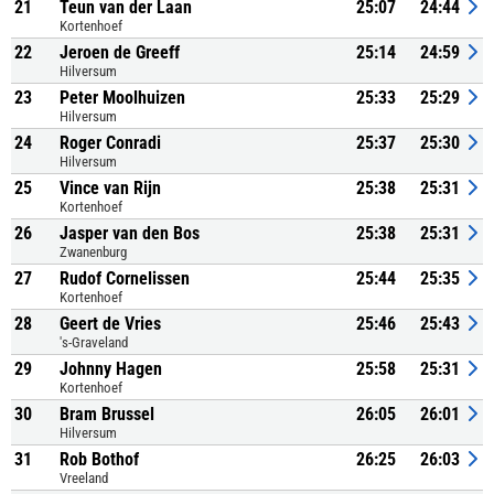
21
Teun van der Laan
25:07
24:44
Kortenhoef
22
Jeroen de Greeff
25:14
24:59
Hilversum
23
Peter Moolhuizen
25:33
25:29
Hilversum
24
Roger Conradi
25:37
25:30
Hilversum
25
Vince van Rijn
25:38
25:31
Kortenhoef
26
Jasper van den Bos
25:38
25:31
Zwanenburg
27
Rudof Cornelissen
25:44
25:35
Kortenhoef
28
Geert de Vries
25:46
25:43
's-Graveland
29
Johnny Hagen
25:58
25:31
Kortenhoef
30
Bram Brussel
26:05
26:01
Hilversum
31
Rob Bothof
26:25
26:03
Vreeland