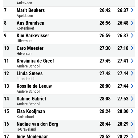
Ankeveen
7
Marit Beukers
26:42
26:37
Apeldoorn
8
Ans Brandsen
26:56
26:48
Kortenhoef
9
Kim Varkevisser
26:59
26:37
Hilversum
10
Caro Meester
27:30
27:18
Hilversum
11
Krasimira de Greef
27:45
27:41
Andere School
12
Linda Smees
27:48
27:44
Loosdrecht
13
Rosalie de Leeuw
28:00
27:44
Andere School
14
Sabine Gabriel
28:08
27:53
Andere School
15
Elsa Kooijman
28:24
28:00
Kortenhoef
16
Nadine van den Berg
28:44
28:29
's-Graveland
17
Inge Moolenaar
28:52
28:22