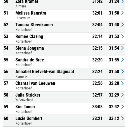
50
Zora Kramer
31:42
31:24
Almere
51
Melissa Kamstra
32:01
31:58
Hilversum
52
Tamara Steenkamer
32:04
31:48
Kortenhoef
53
Romée Clazing
32:14
31:53
Kortenhoef
54
Siena Jongsma
32:15
31:54
Kortenhoef
55
Sandra de Bree
32:20
31:55
Kortenhoef
56
Annabel Rietveld-van Slagmaat
32:24
31:58
Kamerik
57
Chantal van Leeuwen
32:56
32:28
Kortenhoef
58
Julia Stricker
32:57
32:29
's-Graveland
59
Kim Tomeï
33:08
32:42
Kortenhoef
60
Lucie Gombert
33:21
33:12
Kortenhoef