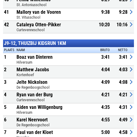
St. Antoniusschool
41
Mallory van de Vooren
9:38
9:28
St. Vitusschool
42
Cataleya Otten-Pikker
10:20
10:16
Curtevenneschool
J9-12, THUIZBIJ KIDSRUN 1KM
PLAATS
NAAM
BRUTO
NETTO
1
Boaz van Dinteren
3:41
3:41
Hilversum
2
Matthew Jacobs
4:04
4:03
Kortenhoef
3
Jelte Nickolson
4:09
4:08
De Regenboogschool
4
Ryan van der Burg
4:21
4:21
Curtevenneschool
5
Aiden van Willigenburg
4:35
4:31
Hilversum
6
Karel Neervoort
4:55
4:49
De Regenboogschool
7
Paul van der Kloet
5:00
4:58