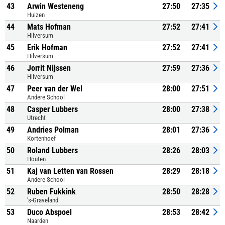
43
Arwin Westeneng
27:50
27:35
Huizen
44
Mats Hofman
27:52
27:41
Hilversum
45
Erik Hofman
27:52
27:41
Hilversum
46
Jorrit Nijssen
27:59
27:36
Hilversum
47
Peer van der Wel
28:00
27:51
Andere School
48
Casper Lubbers
28:00
27:38
Utrecht
49
Andries Polman
28:01
27:36
Kortenhoef
50
Roland Lubbers
28:26
28:03
Houten
51
Kaj van Letten van Rossen
28:29
28:18
Andere School
52
Ruben Fukkink
28:50
28:28
's-Graveland
53
Duco Abspoel
28:53
28:42
Naarden