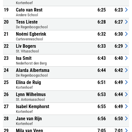
Kortenhoef
19
Cato van Rest
6:25
6:23
Andere School
20
Tess Lieste
6:28
6:27
De Regenboogschool
21
Noémi Egberink
6:32
6:30
Curtevenneschool
22
Liv Bogers
6:33
6:29
St. Vitusschool
23
Isa Smit
6:43
6:40
Nederhorst den Berg
24
Alarda Albertsma
6:44
6:42
De Regenboogschool
25
Elina de Ruig
6:51
6:49
Kortenhoef
26
Lynn Wilhelmus
6:53
6:44
St. Antoniusschool
27
Isabel Kemphorst
6:55
6:49
Kortenhoef
28
Jane van Rijn
6:56
6:50
Kortenhoef
29
Mila van Veen
7:05
7:01