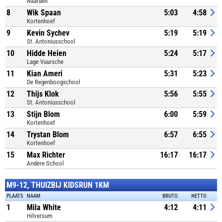
Naarden
8
Wik Spaan
5:03
4:58
Kortenhoef
9
Kevin Sychev
5:19
5:19
St. Antoniusschool
10
Hidde Heien
5:24
5:17
Lage Vuursche
11
Kian Ameri
5:31
5:23
De Regenboogschool
12
Thijs Klok
5:56
5:55
St. Antoniusschool
13
Stijn Blom
6:00
5:59
Kortenhoef
14
Trystan Blom
6:57
6:55
Kortenhoef
15
Max Richter
16:17
16:17
Andere School
M9-12, THUIZBIJ KIDSRUN 1KM
PLAATS
NAAM
BRUTO
NETTO
1
Mila White
4:12
4:11
Hilversum