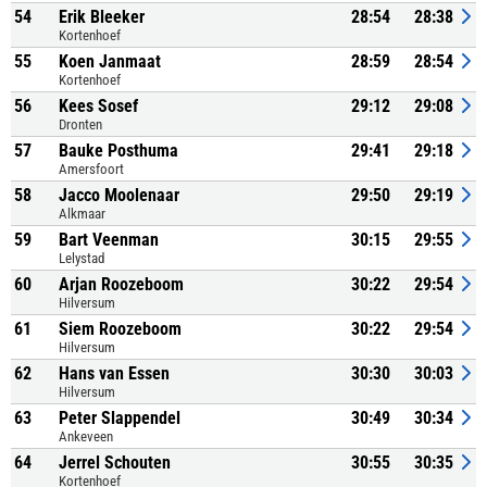
54
Erik Bleeker
28:54
28:38
Kortenhoef
55
Koen Janmaat
28:59
28:54
Kortenhoef
56
Kees Sosef
29:12
29:08
Dronten
57
Bauke Posthuma
29:41
29:18
Amersfoort
58
Jacco Moolenaar
29:50
29:19
Alkmaar
59
Bart Veenman
30:15
29:55
Lelystad
60
Arjan Roozeboom
30:22
29:54
Hilversum
61
Siem Roozeboom
30:22
29:54
Hilversum
62
Hans van Essen
30:30
30:03
Hilversum
63
Peter Slappendel
30:49
30:34
Ankeveen
64
Jerrel Schouten
30:55
30:35
Kortenhoef