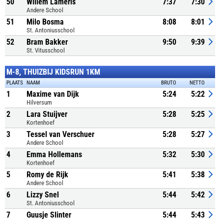
50
Willem Lameris
7:37
7:30
Andere School
51
Milo Bosma
8:08
8:01
St. Antoniusschool
52
Bram Bakker
9:50
9:39
St. Vitusschool
M-8, THUIZBIJ KIDSRUN 1KM
PLAATS
NAAM
BRUTO
NETTO
1
Maxime van Dijk
5:24
5:22
Hilversum
2
Lara Stuijver
5:28
5:25
Kortenhoef
3
Tessel van Verschuer
5:28
5:27
Andere School
4
Emma Hollemans
5:32
5:30
Kortenhoef
5
Romy de Rijk
5:41
5:38
Andere School
6
Lizzy Snel
5:44
5:42
St. Antoniusschool
7
Guusje Slinter
5:44
5:43