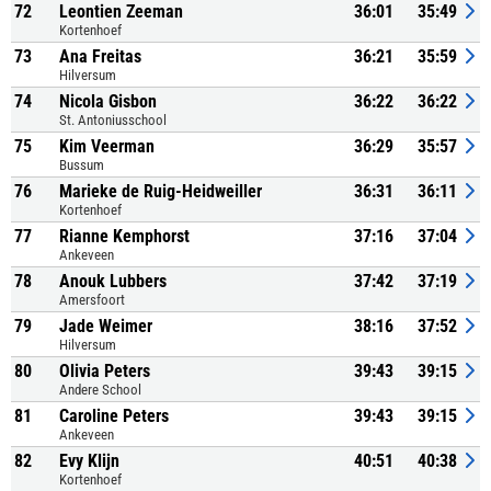
72
Leontien Zeeman
36:01
35:49
Kortenhoef
73
Ana Freitas
36:21
35:59
Hilversum
74
Nicola Gisbon
36:22
36:22
St. Antoniusschool
75
Kim Veerman
36:29
35:57
Bussum
76
Marieke de Ruig-Heidweiller
36:31
36:11
Kortenhoef
77
Rianne Kemphorst
37:16
37:04
Ankeveen
78
Anouk Lubbers
37:42
37:19
Amersfoort
79
Jade Weimer
38:16
37:52
Hilversum
80
Olivia Peters
39:43
39:15
Andere School
81
Caroline Peters
39:43
39:15
Ankeveen
82
Evy Klijn
40:51
40:38
Kortenhoef