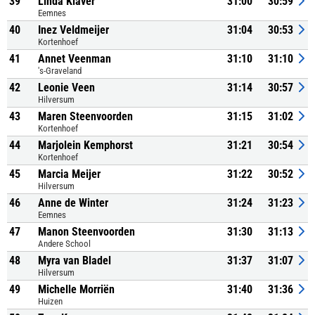
39
Linda Klaver
31:00
30:59
Eemnes
40
Inez Veldmeijer
31:04
30:53
Kortenhoef
41
Annet Veenman
31:10
31:10
's-Graveland
42
Leonie Veen
31:14
30:57
Hilversum
43
Maren Steenvoorden
31:15
31:02
Kortenhoef
44
Marjolein Kemphorst
31:21
30:54
Kortenhoef
45
Marcia Meijer
31:22
30:52
Hilversum
46
Anne de Winter
31:24
31:23
Eemnes
47
Manon Steenvoorden
31:30
31:13
Andere School
48
Myra van Bladel
31:37
31:07
Hilversum
49
Michelle Morriën
31:40
31:36
Huizen