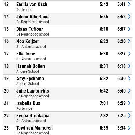
13
Emilia van Osch
5:42
5:41
Kortenhoef
14
Jildau Albertsma
5:55
5:52
De Regenboogschool
15
Diana Tuffour
6:10
6:07
De Regenboogschool
16
Noa Keijzer
6:22
6:20
St. Antoniusschool
17
Ella Tomei
6:30
6:27
St. Antoniusschool
18
Hannah Bollen
6:31
6:18
Andere School
19
Amy Epskamp
6:32
6:30
Andere School
20
Julie Lambrichts
6:42
6:40
De Regenboogschool
21
Isabella Bus
7:01
6:59
Kortenhoef
22
Fenna Struiksma
7:32
7:25
St. Antoniusschool
23
Towi van Mameren
8:35
8:34
De Regenboogschool