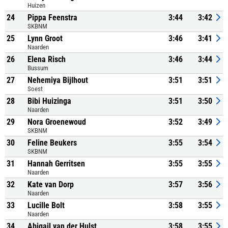
Huizen
24
Pippa Feenstra
3:44
3:42
SKBNM
25
Lynn Groot
3:46
3:41
Naarden
26
Elena Risch
3:46
3:44
Bussum
27
Nehemiya Bijlhout
3:51
3:51
Soest
28
Bibi Huizinga
3:51
3:50
Naarden
29
Nora Groenewoud
3:52
3:49
SKBNM
30
Feline Beukers
3:55
3:54
SKBNM
31
Hannah Gerritsen
3:55
3:55
Naarden
32
Kate van Dorp
3:57
3:56
Naarden
33
Lucille Bolt
3:58
3:55
Naarden
34
Abigail van der Hulst
3:58
3:55