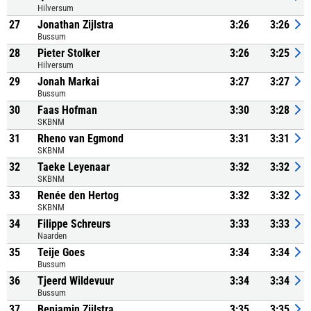
Hilversum
27
Jonathan Zijlstra
3:26
3:26
Bussum
28
Pieter Stolker
3:26
3:25
Hilversum
29
Jonah Markai
3:27
3:27
Bussum
30
Faas Hofman
3:30
3:28
SKBNM
31
Rheno van Egmond
3:31
3:31
SKBNM
32
Taeke Leyenaar
3:32
3:32
SKBNM
33
Renée den Hertog
3:32
3:32
SKBNM
34
Filippe Schreurs
3:33
3:33
Naarden
35
Teije Goes
3:34
3:34
Bussum
36
Tjeerd Wildevuur
3:34
3:34
Bussum
37
Benjamin Zijlstra
3:35
3:35