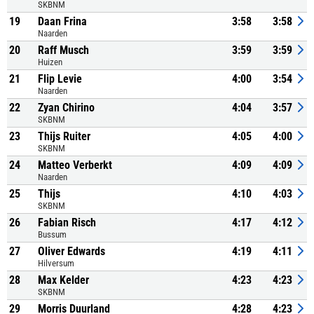
SKBNM
19
Daan Frina
3:58
3:58
Naarden
20
Raff Musch
3:59
3:59
Huizen
21
Flip Levie
4:00
3:54
Naarden
22
Zyan Chirino
4:04
3:57
SKBNM
23
Thijs Ruiter
4:05
4:00
SKBNM
24
Matteo Verberkt
4:09
4:09
Naarden
25
Thijs
4:10
4:03
SKBNM
26
Fabian Risch
4:17
4:12
Bussum
27
Oliver Edwards
4:19
4:11
Hilversum
28
Max Kelder
4:23
4:23
SKBNM
29
Morris Duurland
4:28
4:23