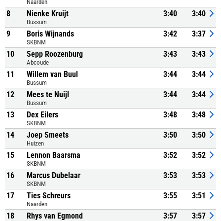
Naarden
8
Nienke Kruijt
3:40
3:40
Bussum
9
Boris Wijnands
3:42
3:37
SKBNM
10
Sepp Roozenburg
3:43
3:43
Abcoude
11
Willem van Buul
3:44
3:44
Bussum
12
Mees te Nuijl
3:44
3:44
Bussum
13
Dex Eilers
3:48
3:48
SKBNM
14
Joep Smeets
3:50
3:50
Huizen
15
Lennon Baarsma
3:52
3:52
SKBNM
16
Marcus Dubelaar
3:53
3:53
SKBNM
17
Ties Schreurs
3:55
3:51
Naarden
18
Rhys van Egmond
3:57
3:57