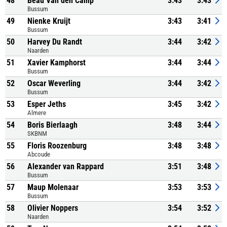
48
Beau Van den Camp
3:43
3:43
Bussum
49
Nienke Kruijt
3:43
3:41
Bussum
50
Harvey Du Randt
3:44
3:42
Naarden
51
Xavier Kamphorst
3:44
3:44
Bussum
52
Oscar Weverling
3:44
3:42
Bussum
53
Esper Jeths
3:45
3:42
Almere
54
Boris Bierlaagh
3:48
3:44
SKBNM
55
Floris Roozenburg
3:48
3:48
Abcoude
56
Alexander van Rappard
3:51
3:48
Bussum
57
Maup Molenaar
3:53
3:53
Bussum
58
Olivier Noppers
3:54
3:52
Naarden