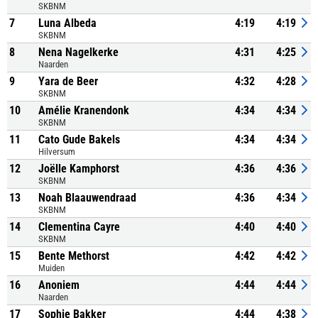
SKBNM
7
Luna Albeda
4:19
4:19
SKBNM
8
Nena Nagelkerke
4:31
4:25
Naarden
9
Yara de Beer
4:32
4:28
SKBNM
10
Amélie Kranendonk
4:34
4:34
SKBNM
11
Cato Gude Bakels
4:34
4:34
Hilversum
12
Joëlle Kamphorst
4:36
4:36
SKBNM
13
Noah Blaauwendraad
4:36
4:34
SKBNM
14
Clementina Cayre
4:40
4:40
SKBNM
15
Bente Methorst
4:42
4:42
Muiden
16
Anoniem
4:44
4:44
Naarden
17
Sophie Bakker
4:44
4:38