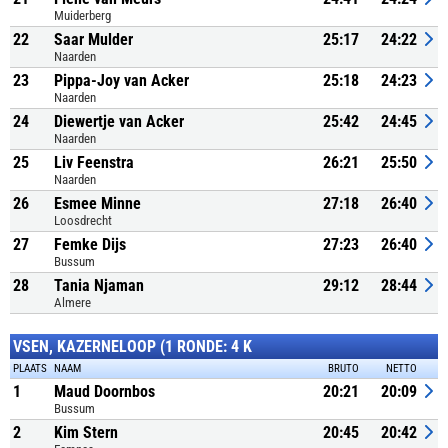
Muiderberg
22
Saar Mulder
25:17
24:22
Naarden
23
Pippa-Joy van Acker
25:18
24:23
Naarden
24
Diewertje van Acker
25:42
24:45
Naarden
25
Liv Feenstra
26:21
25:50
Naarden
26
Esmee Minne
27:18
26:40
Loosdrecht
27
Femke Dijs
27:23
26:40
Bussum
28
Tania Njaman
29:12
28:44
Almere
VSEN, KAZERNELOOP (1 RONDE: 4 K
PLAATS
NAAM
BRUTO
NETTO
1
Maud Doornbos
20:21
20:09
Bussum
2
Kim Stern
20:45
20:42