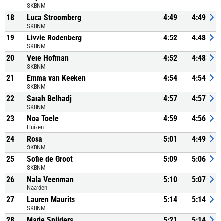
SKBNM
18
Luca Stroomberg
4:49
4:49
SKBNM
19
Livvie Rodenberg
4:52
4:48
SKBNM
20
Vere Hofman
4:52
4:48
SKBNM
21
Emma van Keeken
4:54
4:54
SKBNM
22
Sarah Belhadj
4:57
4:57
SKBNM
23
Noa Toele
4:59
4:56
Huizen
24
Rosa
5:01
4:49
SKBNM
25
Sofie de Groot
5:09
5:06
SKBNM
26
Nala Veenman
5:10
5:07
Naarden
27
Lauren Maurits
5:14
5:14
SKBNM
28
Marie Snijders
5:21
5:14