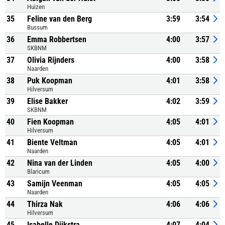
Huizen
35
Feline van den Berg
3:59
3:54
Bussum
36
Emma Robbertsen
4:00
3:57
SKBNM
37
Olivia Rijnders
4:00
3:58
Naarden
38
Puk Koopman
4:01
3:58
Hilversum
39
Elise Bakker
4:02
3:59
SKBNM
40
Fien Koopman
4:05
4:01
Hilversum
41
Biente Veltman
4:05
4:01
Naarden
42
Nina van der Linden
4:05
4:00
Blaricum
43
Samijn Veenman
4:05
4:05
Naarden
44
Thirza Nak
4:06
4:06
Hilversum
45
Isabelle Dijkstra
4:07
4:04