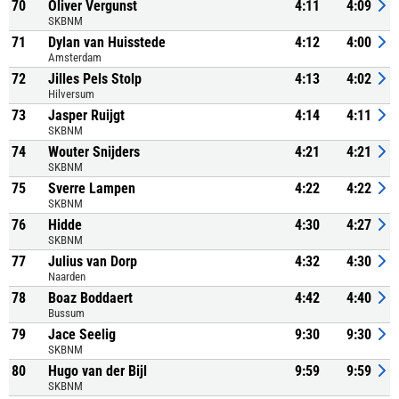
70
Oliver Vergunst
4:11
4:09
SKBNM
71
Dylan van Huisstede
4:12
4:00
Amsterdam
72
Jilles Pels Stolp
4:13
4:02
Hilversum
73
Jasper Ruijgt
4:14
4:11
SKBNM
74
Wouter Snijders
4:21
4:21
SKBNM
75
Sverre Lampen
4:22
4:22
SKBNM
76
Hidde
4:30
4:27
SKBNM
77
Julius van Dorp
4:32
4:30
Naarden
78
Boaz Boddaert
4:42
4:40
Bussum
79
Jace Seelig
9:30
9:30
SKBNM
80
Hugo van der Bijl
9:59
9:59
SKBNM