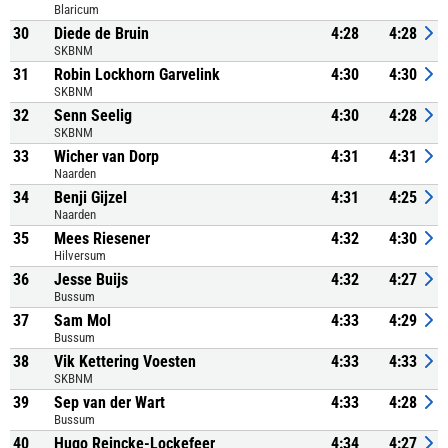
Blaricum
30
Diede de Bruin
4:28
4:28
SKBNM
31
Robin Lockhorn Garvelink
4:30
4:30
SKBNM
32
Senn Seelig
4:30
4:28
SKBNM
33
Wicher van Dorp
4:31
4:31
Naarden
34
Benji Gijzel
4:31
4:25
Naarden
35
Mees Riesener
4:32
4:30
Hilversum
36
Jesse Buijs
4:32
4:27
Bussum
37
Sam Mol
4:33
4:29
Bussum
38
Vik Kettering Voesten
4:33
4:33
SKBNM
39
Sep van der Wart
4:33
4:28
Bussum
40
Hugo Reincke-Lockefeer
4:34
4:27