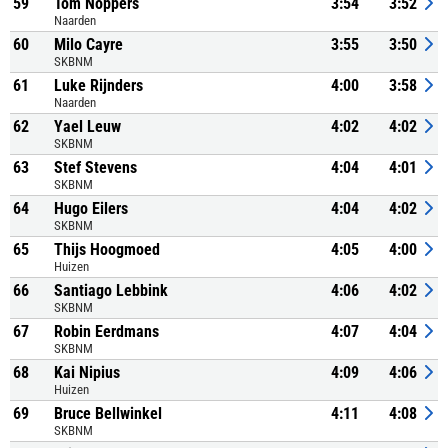
59
Tom Noppers
3:54
3:52
Naarden
60
Milo Cayre
3:55
3:50
SKBNM
61
Luke Rijnders
4:00
3:58
Naarden
62
Yael Leuw
4:02
4:02
SKBNM
63
Stef Stevens
4:04
4:01
SKBNM
64
Hugo Eilers
4:04
4:02
SKBNM
65
Thijs Hoogmoed
4:05
4:00
Huizen
66
Santiago Lebbink
4:06
4:02
SKBNM
67
Robin Eerdmans
4:07
4:04
SKBNM
68
Kai Nipius
4:09
4:06
Huizen
69
Bruce Bellwinkel
4:11
4:08
SKBNM