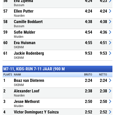
56
Eva Zijlema
4:24
4:23
Bussum
57
Ellen Putter
4:24
4:24
Naarden
58
Camille Boddaert
4:38
4:38
Bussum
59
Sofie Mulder
4:54
4:36
Muiden
60
Eva Huisman
4:55
4:51
SKBNM
61
Jackie Rodenberg
9:53
9:53
SKBNM
M7-11, KIDS-RUN 7-11 JAAR (900 M
PLAATS
NAAM
BRUTO
NETTO
1
Boaz van Dinteren
2:24
2:24
SKBNM
2
Alexander Loof
2:38
2:38
Naarden
3
Jesse Methorst
2:50
2:50
Muiden
4
Victor Dominguez Y Sainza
2:52
2:52