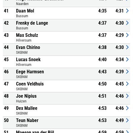
Naarden
41
Daan Mol
4:35
4:31
Bussum
42
Frenky de Lange
4:37
4:30
Bussum
43
Max Schulz
4:37
4:29
Hilversum
44
Evan Chirino
4:38
4:30
SKBNM
45
Lucas Snoek
4:40
4:34
Hilversum
46
Eege Harmsen
4:43
4:39
SKBNM
47
Coen Veldhuis
4:50
4:45
SKBNM
48
Joe Nipius
4:51
4:46
Huizen
49
Dex Mallee
4:53
4:46
SKBNM
50
Teun Naber
4:53
4:49
SKBNM
51
Maeson van der Bijl
4:59
4:59