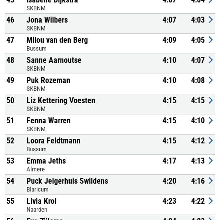
SKBNM
46
Jona Wilbers
4:07
4:03
SKBNM
47
Milou van den Berg
4:09
4:05
Bussum
48
Sanne Aarnoutse
4:10
4:07
SKBNM
49
Puk Rozeman
4:10
4:08
SKBNM
50
Liz Kettering Voesten
4:15
4:15
SKBNM
51
Fenna Warren
4:15
4:10
SKBNM
52
Loora Feldtmann
4:15
4:12
Bussum
53
Emma Jeths
4:17
4:13
Almere
54
Puck Jelgerhuis Swildens
4:20
4:16
Blaricum
55
Livia Krol
4:23
4:22
Naarden