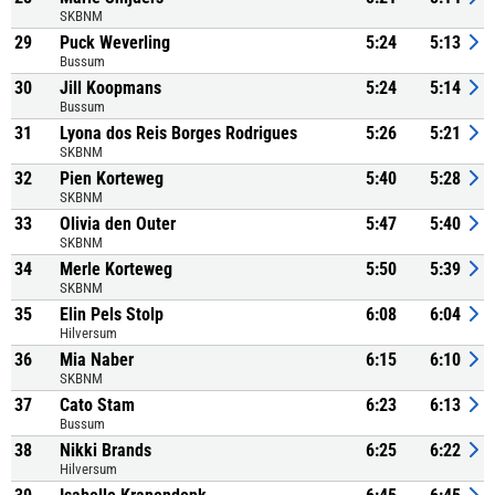
SKBNM
29
Puck Weverling
5:24
5:13
Bussum
30
Jill Koopmans
5:24
5:14
Bussum
31
Lyona dos Reis Borges Rodrigues
5:26
5:21
SKBNM
32
Pien Korteweg
5:40
5:28
SKBNM
33
Olivia den Outer
5:47
5:40
SKBNM
34
Merle Korteweg
5:50
5:39
SKBNM
35
Elin Pels Stolp
6:08
6:04
Hilversum
36
Mia Naber
6:15
6:10
SKBNM
37
Cato Stam
6:23
6:13
Bussum
38
Nikki Brands
6:25
6:22
Hilversum