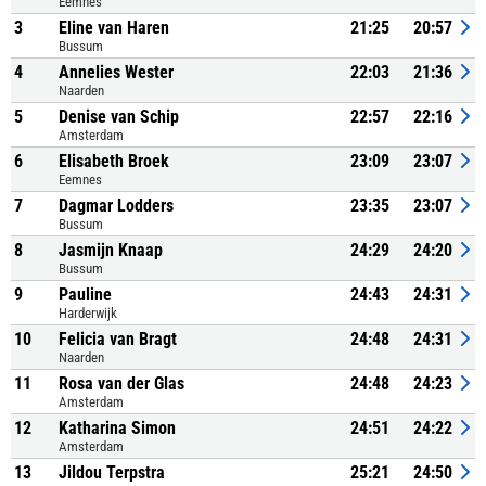
Eemnes
3
Eline van Haren
21:25
20:57
Bussum
4
Annelies Wester
22:03
21:36
Naarden
5
Denise van Schip
22:57
22:16
Amsterdam
6
Elisabeth Broek
23:09
23:07
Eemnes
7
Dagmar Lodders
23:35
23:07
Bussum
8
Jasmijn Knaap
24:29
24:20
Bussum
9
Pauline
24:43
24:31
Harderwijk
10
Felicia van Bragt
24:48
24:31
Naarden
11
Rosa van der Glas
24:48
24:23
Amsterdam
12
Katharina Simon
24:51
24:22
Amsterdam
13
Jildou Terpstra
25:21
24:50