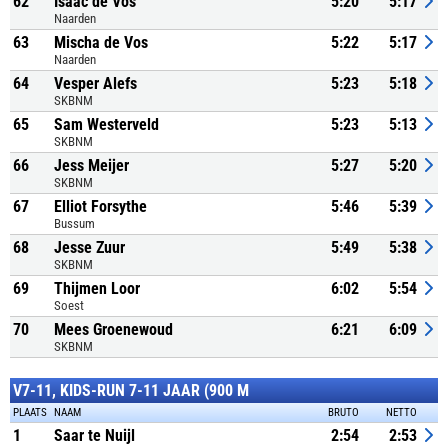
62
Isaac de Vos
5:20
5:17
Naarden
63
Mischa de Vos
5:22
5:17
Naarden
64
Vesper Alefs
5:23
5:18
SKBNM
65
Sam Westerveld
5:23
5:13
SKBNM
66
Jess Meijer
5:27
5:20
SKBNM
67
Elliot Forsythe
5:46
5:39
Bussum
68
Jesse Zuur
5:49
5:38
SKBNM
69
Thijmen Loor
6:02
5:54
Soest
70
Mees Groenewoud
6:21
6:09
SKBNM
V7-11, KIDS-RUN 7-11 JAAR (900 M
PLAATS
NAAM
BRUTO
NETTO
1
Saar te Nuijl
2:54
2:53