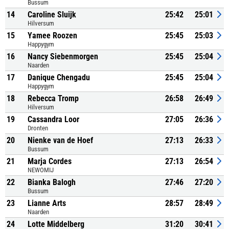
Bussum
14
Caroline Sluijk
25:42
25:01
Hilversum
15
Yamee Roozen
25:45
25:03
Happygym
16
Nancy Siebenmorgen
25:45
25:04
Naarden
17
Danique Chengadu
25:45
25:04
Happygym
18
Rebecca Tromp
26:58
26:49
Hilversum
19
Cassandra Loor
27:05
26:36
Dronten
20
Nienke van de Hoef
27:13
26:33
Bussum
21
Marja Cordes
27:13
26:54
NEWOMIJ
22
Bianka Balogh
27:46
27:20
Bussum
23
Lianne Arts
28:57
28:49
Naarden
24
Lotte Middelberg
31:20
30:41