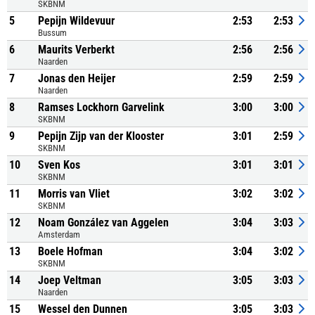
SKBNM
5
Pepijn Wildevuur
2:53
2:53
Bussum
6
Maurits Verberkt
2:56
2:56
Naarden
7
Jonas den Heijer
2:59
2:59
Naarden
8
Ramses Lockhorn Garvelink
3:00
3:00
SKBNM
9
Pepijn Zijp van der Klooster
3:01
2:59
SKBNM
10
Sven Kos
3:01
3:01
SKBNM
11
Morris van Vliet
3:02
3:02
SKBNM
12
Noam González van Aggelen
3:04
3:03
Amsterdam
13
Boele Hofman
3:04
3:02
SKBNM
14
Joep Veltman
3:05
3:03
Naarden
15
Wessel den Dunnen
3:05
3:03