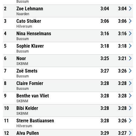
Bussum
2
Zoe Lehmann
3:04
3:04
Naarden
3
Cato Stolker
3:06
3:06
Hilversum
4
Nina Henselmans
3:16
3:16
Bussum
5
Sophie Klaver
3:18
3:18
Bussum
6
Noor
3:25
3:21
SKBNM
7
Zoë Smets
3:27
3:26
Bussum
8
Claire Fornier
3:28
3:28
Bussum
9
Benthe van Vliet
3:28
3:28
SKBNM
10
Bibi Kelder
3:28
3:28
SKBNM
11
Sterre Bastiaansen
3:28
3:26
Hilversum
12
Alva Pullen
3:29
3:27