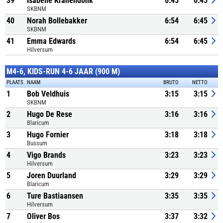
39
Isabelle Kranendonk
6:45
6:45
SKBNM
40
Norah Bollebakker
6:54
6:45
SKBNM
41
Emma Edwards
6:54
6:45
Hilversum
M4-6, KIDS-RUN 4-6 JAAR (900 M)
PLAATS
NAAM
BRUTO
NETTO
1
Bob Veldhuis
3:15
3:15
SKBNM
2
Hugo De Rese
3:16
3:16
Blaricum
3
Hugo Fornier
3:18
3:18
Bussum
4
Vigo Brands
3:23
3:23
Hilversum
5
Joren Duurland
3:29
3:29
Blaricum
6
Ture Bastiaansen
3:35
3:35
Hilversum
7
Oliver Bos
3:37
3:32