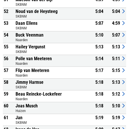
SKBNM
52
Noud van de Heysteeg
5:04
5:04
SKBNM
53
Daan Ellens
5:07
4:59
SKBNM
54
Buck Veenman
5:10
5:07
Naarden
55
Hailey Vergunst
5:13
5:13
SKBNM
56
Polle van Meeteren
5:14
5:11
Naarden
57
Flip van Meeteren
5:17
5:15
Naarden
58
Jimmy Harmse
5:18
5:13
SKBNM
59
Beau Reincke-Lockefeer
5:18
5:12
Naarden
60
Joas Musch
5:18
5:10
Huizen
61
Jan
5:19
5:19
SKBNM