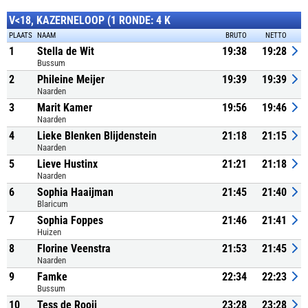
V<18, KAZERNELOOP (1 RONDE: 4 K
PLAATS
NAAM
BRUTO
NETTO
1
Stella de Wit
19:38
19:28
Bussum
2
Phileine Meijer
19:39
19:39
Naarden
3
Marit Kamer
19:56
19:46
Naarden
4
Lieke Blenken Blijdenstein
21:18
21:15
Naarden
5
Lieve Hustinx
21:21
21:18
Naarden
6
Sophia Haaijman
21:45
21:40
Blaricum
7
Sophia Foppes
21:46
21:41
Huizen
8
Florine Veenstra
21:53
21:45
Naarden
9
Famke
22:34
22:23
Bussum
10
Tess de Rooij
23:28
23:28