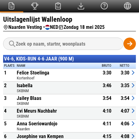
Uitslagenlijst Wallenloop
Naarden Vesting •
NED
Zondag 18 mei 2025
V4-6, KIDS-RUN 4-6 JAAR (900 M)
PLAATS
NAAM
BRUTO
NETTO
1
Felice Stoelinga
3:30
3:30
Kortenhoef
2
Isabella
3:46
3:35
SKBNM
3
Jailey Blaas
3:54
3:54
SKBNM
4
Evi Meurs Nachbahr
4:10
4:07
SKBNM
5
Anna Soeriowardojo
4:11
4:06
Naarden
6
Josephine van Kempen
4:15
4:08