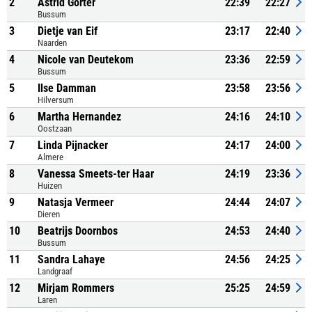
2
Astrid Gorter
22:39
22:27
Bussum
3
Dietje van Eif
23:17
22:40
Naarden
4
Nicole van Deutekom
23:36
22:59
Bussum
5
Ilse Damman
23:58
23:56
Hilversum
6
Martha Hernandez
24:16
24:10
Oostzaan
7
Linda Pijnacker
24:17
24:00
Almere
8
Vanessa Smeets-ter Haar
24:19
23:36
Huizen
9
Natasja Vermeer
24:44
24:07
Dieren
10
Beatrijs Doornbos
24:53
24:40
Bussum
11
Sandra Lahaye
24:56
24:25
Landgraaf
12
Mirjam Rommers
25:25
24:59
Laren