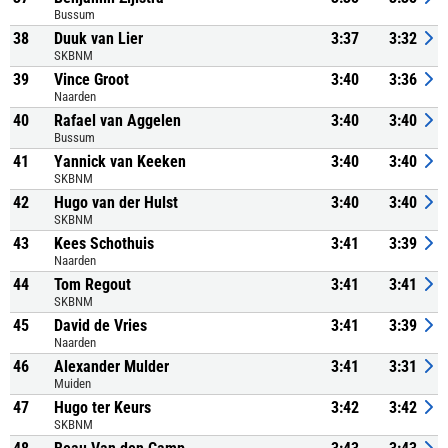
Bussum
38
Duuk van Lier
3:37
3:32
SKBNM
39
Vince Groot
3:40
3:36
Naarden
40
Rafael van Aggelen
3:40
3:40
Bussum
41
Yannick van Keeken
3:40
3:40
SKBNM
42
Hugo van der Hulst
3:40
3:40
SKBNM
43
Kees Schothuis
3:41
3:39
Naarden
44
Tom Regout
3:41
3:41
SKBNM
45
David de Vries
3:41
3:39
Naarden
46
Alexander Mulder
3:41
3:31
Muiden
47
Hugo ter Keurs
3:42
3:42
SKBNM