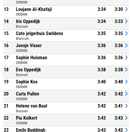
SKBNM
13
Loujane Al-Khafaji
3:34
3:30
SKBNM
14
Iris Oppedijk
3:34
3:33
Bussum
15
Cato jelgerhuis Swildens
3:35
3:35
Blaricum
16
Joosje Visser
3:36
3:36
SKBNM
17
Sophie Huisman
3:36
3:36
SKBNM
18
Eva Oppedijk
3:38
3:38
Bussum
19
Sophie Kos
3:40
3:40
SKBNM
20
Carla Pullen
3:42
3:42
SKBNM
21
Helene van Buul
3:42
3:41
Bussum
22
Pia Kolkert
3:43
3:43
SKBNM
23
Emily Buddingh
3:43
3:42