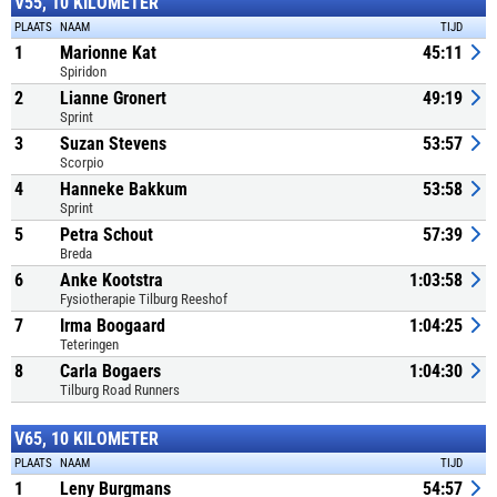
V55, 10 KILOMETER
PLAATS
NAAM
TIJD
1
Marionne Kat
45:11
Spiridon
2
Lianne Gronert
49:19
Sprint
3
Suzan Stevens
53:57
Scorpio
4
Hanneke Bakkum
53:58
Sprint
5
Petra Schout
57:39
Breda
6
Anke Kootstra
1:03:58
Fysiotherapie Tilburg Reeshof
7
Irma Boogaard
1:04:25
Teteringen
8
Carla Bogaers
1:04:30
Tilburg Road Runners
V65, 10 KILOMETER
PLAATS
NAAM
TIJD
1
Leny Burgmans
54:57