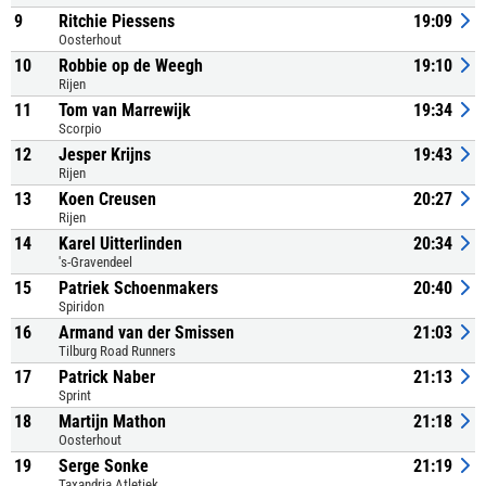
9
Ritchie Piessens
19:09
Oosterhout
10
Robbie op de Weegh
19:10
Rijen
11
Tom van Marrewijk
19:34
Scorpio
12
Jesper Krijns
19:43
Rijen
13
Koen Creusen
20:27
Rijen
14
Karel Uitterlinden
20:34
's-Gravendeel
15
Patriek Schoenmakers
20:40
Spiridon
16
Armand van der Smissen
21:03
Tilburg Road Runners
17
Patrick Naber
21:13
Sprint
18
Martijn Mathon
21:18
Oosterhout
19
Serge Sonke
21:19
Taxandria Atletiek