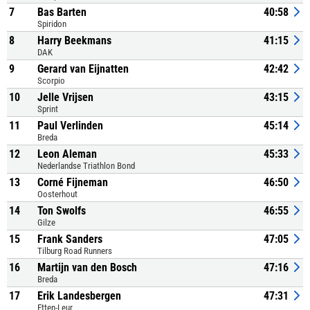
7
Bas Barten
40:58
Spiridon
8
Harry Beekmans
41:15
DAK
9
Gerard van Eijnatten
42:42
Scorpio
10
Jelle Vrijsen
43:15
Sprint
11
Paul Verlinden
45:14
Breda
12
Leon Aleman
45:33
Nederlandse Triathlon Bond
13
Corné Fijneman
46:50
Oosterhout
14
Ton Swolfs
46:55
Gilze
15
Frank Sanders
47:05
Tilburg Road Runners
16
Martijn van den Bosch
47:16
Breda
17
Erik Landesbergen
47:31
Etten-Leur