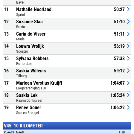
Bavel
11
Nathalie Noorland
50:27
Sprint
12
Suzanne Slaa
51:10
Breda
13
Carin de Visser
51:11
Made
14
Louwra Vrolijk
56:19
Scorpio
15
Sylvana Robbers
57:33
Rotterdam
16
Saskia Willems
59:12
Tilburg
17
Marleen Vorstius Kruijff
1:04:07
Loopvereniging TOF
18
Saskia Lek
1:05:24
Raamsdonksveer
19
Renée Souer
1:06:22
Son en Breugel
V45, 10 KILOMETER
PLAATS
NAAM
TIJD