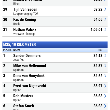
Rijen
29
Tijn Van Eeden
53:22
Loopvereniging TOF
30
Fas de Koning
54:05
Breda
31
Nathan Valckx
1:05:01
Wouwse Plantage
M35, 10 KILOMETER
PLAATS
NAAM
TIJD
1
Sander Demmers
34:13
ACW '66
2
Mike van Hellemond
34:37
Spiridon
3
Rens van Hooydonk
34:52
Spiridon
4
Evert van Nigtevecht
35:27
Sprint
5
Rob Musters
36:33
Sprint
6
Stefan Smelt
36:38