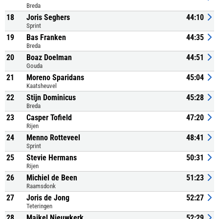
Breda
18
Joris Seghers
44:10
Sprint
19
Bas Franken
44:35
Breda
20
Boaz Doelman
44:51
Gouda
21
Moreno Sparidans
45:04
Kaatsheuvel
22
Stijn Dominicus
45:28
Breda
23
Casper Tofield
47:20
Rijen
24
Menno Rotteveel
48:41
Sprint
25
Stevie Hermans
50:31
Rijen
26
Michiel de Been
51:23
Raamsdonk
27
Joris de Jong
52:27
Teteringen
28
Maikel Nieuwkerk
52:29