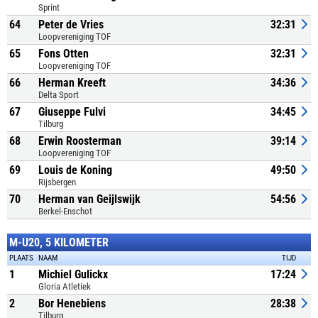
Sprint
64
Peter de Vries
32:31
Loopvereniging TOF
65
Fons Otten
32:31
Loopvereniging TOF
66
Herman Kreeft
34:36
Delta Sport
67
Giuseppe Fulvi
34:45
Tilburg
68
Erwin Roosterman
39:14
Loopvereniging TOF
69
Louis de Koning
49:50
Rijsbergen
70
Herman van Geijlswijk
54:56
Berkel-Enschot
M-U20, 5 KILOMETER
PLAATS
NAAM
TIJD
1
Michiel Gulickx
17:24
Gloria Atletiek
2
Bor Henebiens
28:38
Tilburg