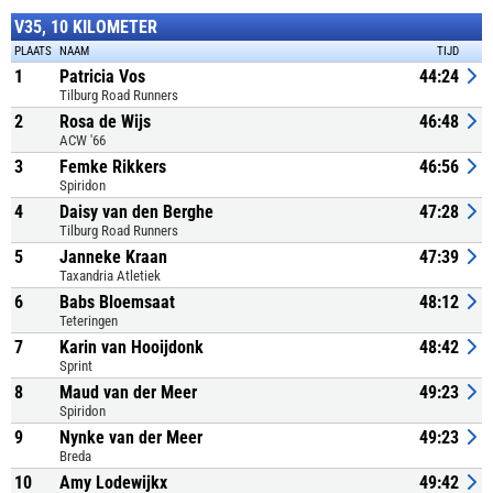
V35, 10 KILOMETER
PLAATS
NAAM
TIJD
1
Patricia Vos
44:24
Tilburg Road Runners
2
Rosa de Wijs
46:48
ACW '66
3
Femke Rikkers
46:56
Spiridon
4
Daisy van den Berghe
47:28
Tilburg Road Runners
5
Janneke Kraan
47:39
Taxandria Atletiek
6
Babs Bloemsaat
48:12
Teteringen
7
Karin van Hooijdonk
48:42
Sprint
8
Maud van der Meer
49:23
Spiridon
9
Nynke van der Meer
49:23
Breda
10
Amy Lodewijkx
49:42