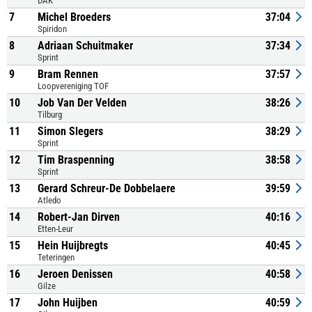
DAK
7
Michel Broeders
37:04
Spiridon
8
Adriaan Schuitmaker
37:34
Sprint
9
Bram Rennen
37:57
Loopvereniging TOF
10
Job Van Der Velden
38:26
Tilburg
11
Simon Slegers
38:29
Sprint
12
Tim Braspenning
38:58
Sprint
13
Gerard Schreur-De Dobbelaere
39:59
Atledo
14
Robert-Jan Dirven
40:16
Etten-Leur
15
Hein Huijbregts
40:45
Teteringen
16
Jeroen Denissen
40:58
Gilze
17
John Huijben
40:59