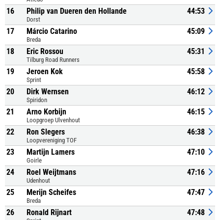
16
Philip van Dueren den Hollande
44:53
Dorst
17
Márcio Catarino
45:09
Breda
18
Eric Rossou
45:31
Tilburg Road Runners
19
Jeroen Kok
45:58
Sprint
20
Dirk Wernsen
46:12
Spiridon
21
Arno Korbijn
46:15
Loopgroep Ulvenhout
22
Ron Slegers
46:38
Loopvereniging TOF
23
Martijn Lamers
47:10
Goirle
24
Roel Weijtmans
47:16
Udenhout
25
Merijn Scheifes
47:47
Breda
26
Ronald Rijnart
47:48