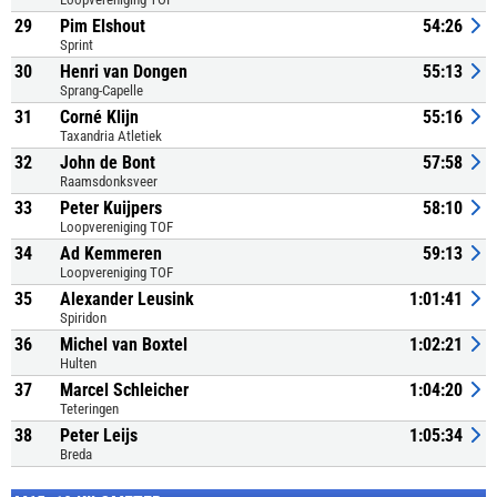
29
Pim Elshout
54:26
Sprint
30
Henri van Dongen
55:13
Sprang-Capelle
31
Corné Klijn
55:16
Taxandria Atletiek
32
John de Bont
57:58
Raamsdonksveer
33
Peter Kuijpers
58:10
Loopvereniging TOF
34
Ad Kemmeren
59:13
Loopvereniging TOF
35
Alexander Leusink
1:01:41
Spiridon
36
Michel van Boxtel
1:02:21
Hulten
37
Marcel Schleicher
1:04:20
Teteringen
38
Peter Leijs
1:05:34
Breda