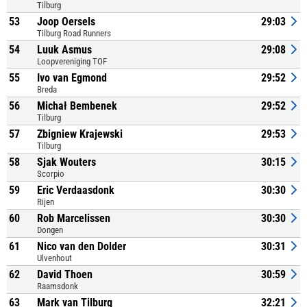
Tilburg
53
Joop Oersels
29:03
Tilburg Road Runners
54
Luuk Asmus
29:08
Loopvereniging TOF
55
Ivo van Egmond
29:52
Breda
56
Michał Bembenek
29:52
Tilburg
57
Zbigniew Krajewski
29:53
Tilburg
58
Sjak Wouters
30:15
Scorpio
59
Eric Verdaasdonk
30:30
Rijen
60
Rob Marcelissen
30:30
Dongen
61
Nico van den Dolder
30:31
Ulvenhout
62
David Thoen
30:59
Raamsdonk
63
Mark van Tilburg
32:21