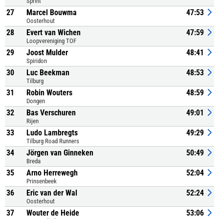
Sprint
27
Marcel Bouwma
47:53
Oosterhout
28
Evert van Wichen
47:59
Loopvereniging TOF
29
Joost Mulder
48:41
Spiridon
30
Luc Beekman
48:53
Tilburg
31
Robin Wouters
48:59
Dongen
32
Bas Verschuren
49:01
Rijen
33
Ludo Lambregts
49:29
Tilburg Road Runners
34
Jörgen van Ginneken
50:49
Breda
35
Arno Herrewegh
52:04
Prinsenbeek
36
Eric van der Wal
52:24
Oosterhout
37
Wouter de Heide
53:06