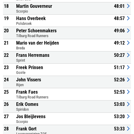
18
Martin Gouverneur
48:01
Scorpio
19
Hans Overbeek
48:57
Polsbroek
20
Peter Schoenmakers
49:06
Tilburg Road Runners
21
Mario van der Heijden
49:12
Breda
22
Frans Herremans
50:27
Sprint
23
Freek Prinsen
51:17
Goirle
24
John Vissers
52:26
Rijen
25
Frank Faes
52:53
Tilburg Road Runners
26
Erik Oomes
53:03
Spiridon
27
Jos Bleijlevens
53:20
Scorpio
28
Frank Gort
53:33
Loopvereniging TOF