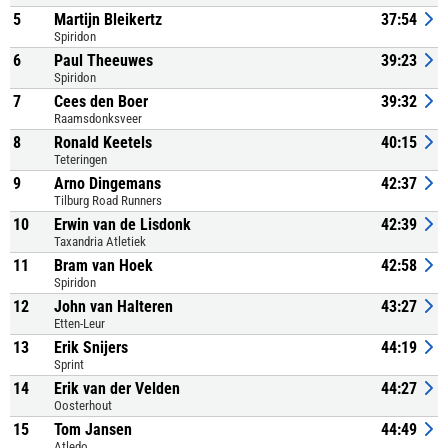
5
Martijn Bleikertz
37:54
Spiridon
6
Paul Theeuwes
39:23
Spiridon
7
Cees den Boer
39:32
Raamsdonksveer
8
Ronald Keetels
40:15
Teteringen
9
Arno Dingemans
42:37
Tilburg Road Runners
10
Erwin van de Lisdonk
42:39
Taxandria Atletiek
11
Bram van Hoek
42:58
Spiridon
12
John van Halteren
43:27
Etten-Leur
13
Erik Snijers
44:19
Sprint
14
Erik van der Velden
44:27
Oosterhout
15
Tom Jansen
44:49
Atledo