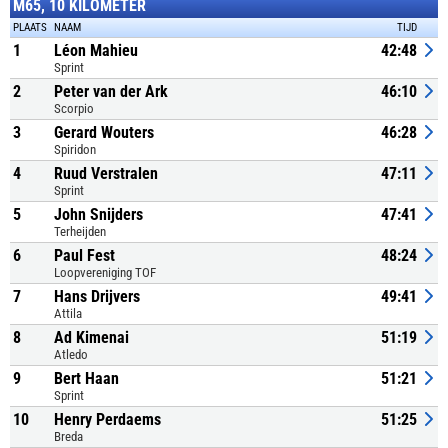
M65, 10 KILOMETER
PLAATS
NAAM
TIJD
1
Léon Mahieu
42:48
Sprint
2
Peter van der Ark
46:10
Scorpio
3
Gerard Wouters
46:28
Spiridon
4
Ruud Verstralen
47:11
Sprint
5
John Snijders
47:41
Terheijden
6
Paul Fest
48:24
Loopvereniging TOF
7
Hans Drijvers
49:41
Attila
8
Ad Kimenai
51:19
Atledo
9
Bert Haan
51:21
Sprint
10
Henry Perdaems
51:25
Breda