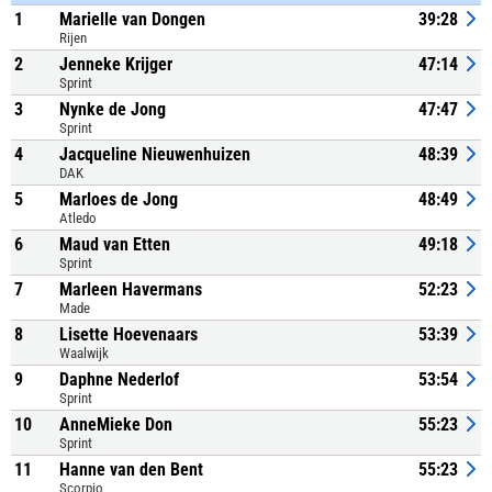
1
Marielle van Dongen
39:28
Rijen
2
Jenneke Krijger
47:14
Sprint
3
Nynke de Jong
47:47
Sprint
4
Jacqueline Nieuwenhuizen
48:39
DAK
5
Marloes de Jong
48:49
Atledo
6
Maud van Etten
49:18
Sprint
7
Marleen Havermans
52:23
Made
8
Lisette Hoevenaars
53:39
Waalwijk
9
Daphne Nederlof
53:54
Sprint
10
AnneMieke Don
55:23
Sprint
11
Hanne van den Bent
55:23
Scorpio