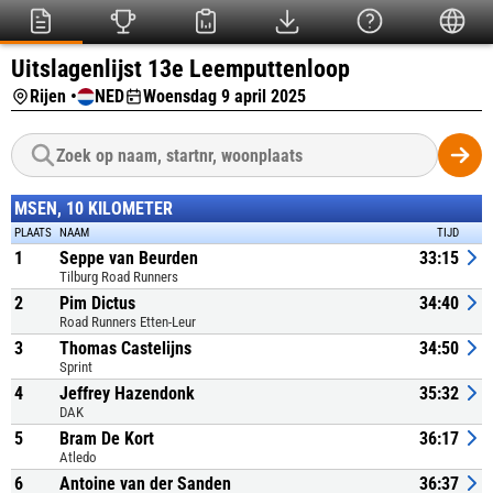
Uitslagenlijst 13e Leemputtenloop
Rijen •
NED
Woensdag 9 april 2025
MSEN, 10 KILOMETER
PLAATS
NAAM
TIJD
1
Seppe van Beurden
33:15
Tilburg Road Runners
2
Pim Dictus
34:40
Road Runners Etten-Leur
3
Thomas Castelijns
34:50
Sprint
4
Jeffrey Hazendonk
35:32
DAK
5
Bram De Kort
36:17
Atledo
6
Antoine van der Sanden
36:37