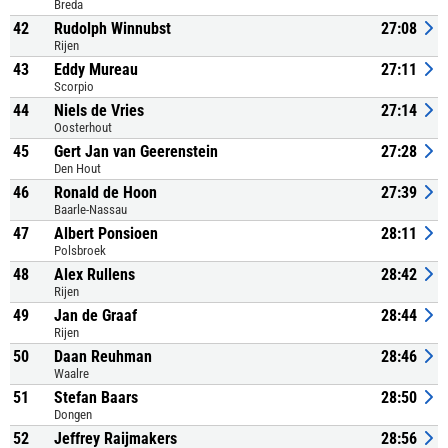
Breda
42
Rudolph Winnubst
27:08
Rijen
43
Eddy Mureau
27:11
Scorpio
44
Niels de Vries
27:14
Oosterhout
45
Gert Jan van Geerenstein
27:28
Den Hout
46
Ronald de Hoon
27:39
Baarle-Nassau
47
Albert Ponsioen
28:11
Polsbroek
48
Alex Rullens
28:42
Rijen
49
Jan de Graaf
28:44
Rijen
50
Daan Reuhman
28:46
Waalre
51
Stefan Baars
28:50
Dongen
52
Jeffrey Raijmakers
28:56