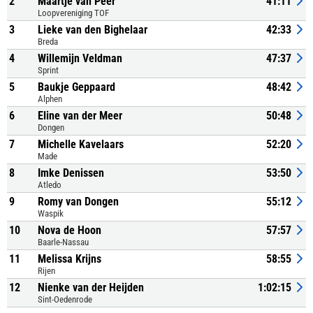
2
Maartje van Peer
41:11
Loopvereniging TOF
3
Lieke van den Bighelaar
42:33
Breda
4
Willemijn Veldman
47:37
Sprint
5
Baukje Geppaard
48:42
Alphen
6
Eline van der Meer
50:48
Dongen
7
Michelle Kavelaars
52:20
Made
8
Imke Denissen
53:50
Atledo
9
Romy van Dongen
55:12
Waspik
10
Nova de Hoon
57:57
Baarle-Nassau
11
Melissa Krijns
58:55
Rijen
12
Nienke van der Heijden
1:02:15
Sint-Oedenrode