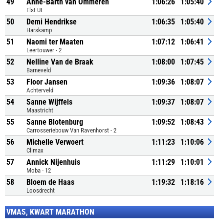
49
Anne-Barth van Ommeren
1:06:26
1:05:40
Elst Ut
50
Demi Hendrikse
1:06:35
1:05:40
Harskamp
51
Naomi ter Maaten
1:07:12
1:06:41
Leertouwer - 2
52
Nelline Van de Braak
1:08:00
1:07:45
Barneveld
53
Floor Jansen
1:09:36
1:08:07
Achterveld
54
Sanne Wijffels
1:09:37
1:08:07
Maastricht
55
Sanne Blotenburg
1:09:52
1:08:43
Carrosseriebouw Van Ravenhorst - 2
56
Michelle Verwoert
1:11:23
1:10:06
Climax
57
Annick Nijenhuis
1:11:29
1:10:01
Moba - 12
58
Bloem de Haas
1:19:32
1:18:16
Loosdrecht
VMAS, KWART MARATHON