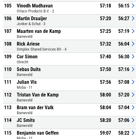
105
Vinodh Madhavan
57:18
56:15
Orlaco Products B.V. - 2
106
Martin Draaijer
57:20
56:27
Jonker & Schut - 3
107
Maarten van de Kamp
57:25
57:19
Barneveld
108
Rick Ariese
57:32
56:04
Simplex Shared Services BV. - 4
109
Cor Simon
57:40
56:30
Utrecht
110
Sebas Duits
57:50
57:16
Barneveld
111
Julian Vis
57:56
57:08
Moba - 11
112
Tristan Van de Kamp
58:00
57:20
Barneveld
113
Bram van der Valk
58:04
57:04
Barneveld
114
JC Smits
58:20
57:06
Barneveld
115
Benjamin van Geffen
59:07
58:22
Moba - 12