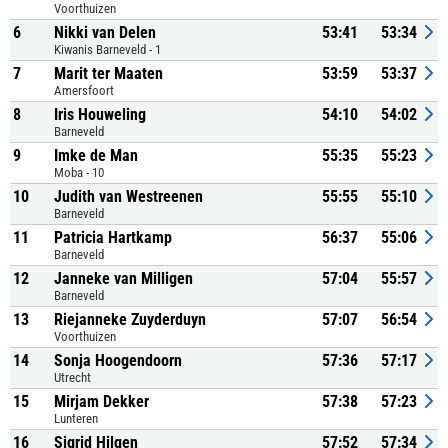
Voorthuizen
6
Nikki van Delen
53:41
53:34
Kiwanis Barneveld - 1
7
Marit ter Maaten
53:59
53:37
Amersfoort
8
Iris Houweling
54:10
54:02
Barneveld
9
Imke de Man
55:35
55:23
Moba - 10
10
Judith van Westreenen
55:55
55:10
Barneveld
11
Patricia Hartkamp
56:37
55:06
Barneveld
12
Janneke van Milligen
57:04
55:57
Barneveld
13
Riejanneke Zuyderduyn
57:07
56:54
Voorthuizen
14
Sonja Hoogendoorn
57:36
57:17
Utrecht
15
Mirjam Dekker
57:38
57:23
Lunteren
16
Sigrid Hilgen
57:52
57:34