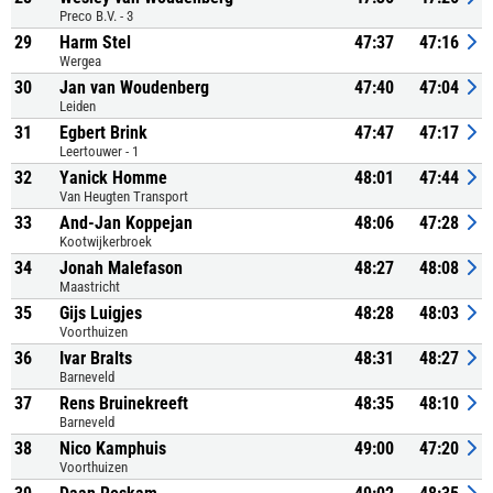
Preco B.V. - 3
29
Harm Stel
47:37
47:16
Wergea
30
Jan van Woudenberg
47:40
47:04
Leiden
31
Egbert Brink
47:47
47:17
Leertouwer - 1
32
Yanick Homme
48:01
47:44
Van Heugten Transport
33
And-Jan Koppejan
48:06
47:28
Kootwijkerbroek
34
Jonah Malefason
48:27
48:08
Maastricht
35
Gijs Luigjes
48:28
48:03
Voorthuizen
36
Ivar Bralts
48:31
48:27
Barneveld
37
Rens Bruinekreeft
48:35
48:10
Barneveld
38
Nico Kamphuis
49:00
47:20
Voorthuizen