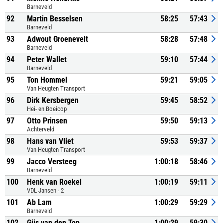
Barneveld
92
Martin Besselsen
58:25
57:43
Barneveld
93
Adwout Groenevelt
58:28
57:48
Barneveld
94
Peter Wallet
59:10
57:44
Barneveld
95
Ton Hommel
59:21
59:05
Van Heugten Transport
96
Dirk Kersbergen
59:45
58:52
Hei- en Boeicop
97
Otto Prinsen
59:50
59:13
Achterveld
98
Hans van Vliet
59:53
59:37
Van Heugten Transport
99
Jacco Versteeg
1:00:18
58:46
Barneveld
100
Henk van Roekel
1:00:19
59:11
VDL Jansen - 2
101
Ab Lam
1:00:29
59:29
Barneveld
102
Gijs van den Top
1:00:29
59:30