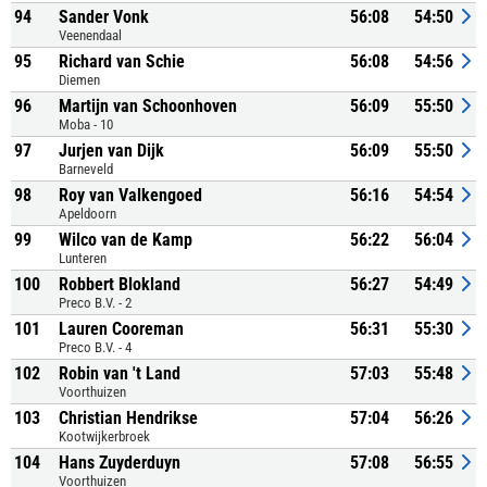
94
Sander Vonk
56:08
54:50
Veenendaal
95
Richard van Schie
56:08
54:56
Diemen
96
Martijn van Schoonhoven
56:09
55:50
Moba - 10
97
Jurjen van Dijk
56:09
55:50
Barneveld
98
Roy van Valkengoed
56:16
54:54
Apeldoorn
99
Wilco van de Kamp
56:22
56:04
Lunteren
100
Robbert Blokland
56:27
54:49
Preco B.V. - 2
101
Lauren Cooreman
56:31
55:30
Preco B.V. - 4
102
Robin van 't Land
57:03
55:48
Voorthuizen
103
Christian Hendrikse
57:04
56:26
Kootwijkerbroek
104
Hans Zuyderduyn
57:08
56:55
Voorthuizen