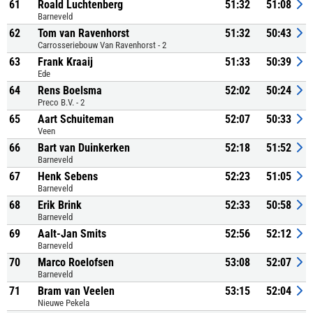
61
Roald Luchtenberg
51:32
51:08
Barneveld
62
Tom van Ravenhorst
51:32
50:43
Carrosseriebouw Van Ravenhorst - 2
63
Frank Kraaij
51:33
50:39
Ede
64
Rens Boelsma
52:02
50:24
Preco B.V. - 2
65
Aart Schuiteman
52:07
50:33
Veen
66
Bart van Duinkerken
52:18
51:52
Barneveld
67
Henk Sebens
52:23
51:05
Barneveld
68
Erik Brink
52:33
50:58
Barneveld
69
Aalt-Jan Smits
52:56
52:12
Barneveld
70
Marco Roelofsen
53:08
52:07
Barneveld
71
Bram van Veelen
53:15
52:04
Nieuwe Pekela