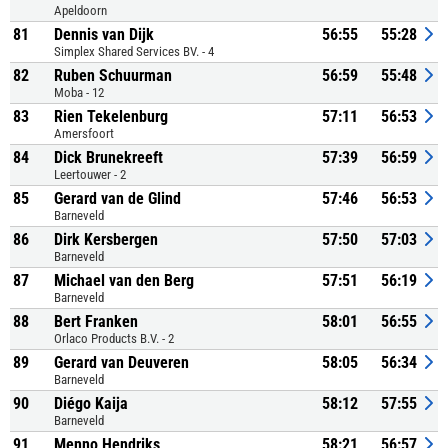
Apeldoorn
81
Dennis van Dijk
56:55
55:28
Simplex Shared Services BV. - 4
82
Ruben Schuurman
56:59
55:48
Moba - 12
83
Rien Tekelenburg
57:11
56:53
Amersfoort
84
Dick Brunekreeft
57:39
56:59
Leertouwer - 2
85
Gerard van de Glind
57:46
56:53
Barneveld
86
Dirk Kersbergen
57:50
57:03
Barneveld
87
Michael van den Berg
57:51
56:19
Barneveld
88
Bert Franken
58:01
56:55
Orlaco Products B.V. - 2
89
Gerard van Deuveren
58:05
56:34
Barneveld
90
Diégo Kaija
58:12
57:55
Barneveld
91
Menno Hendriks
58:21
56:57