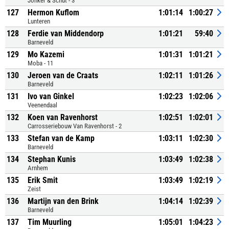
Jonker & Schut - 3
127
Hermon Kuflom
1:01:14
1:00:27
Lunteren
128
Ferdie van Middendorp
1:01:21
59:40
Barneveld
129
Mo Kazemi
1:01:31
1:01:21
Moba - 11
130
Jeroen van de Craats
1:02:11
1:01:26
Barneveld
131
Ivo van Ginkel
1:02:23
1:02:06
Veenendaal
132
Koen van Ravenhorst
1:02:51
1:02:01
Carrosseriebouw Van Ravenhorst - 2
133
Stefan van de Kamp
1:03:11
1:02:30
Barneveld
134
Stephan Kunis
1:03:49
1:02:38
Arnhem
135
Erik Smit
1:03:49
1:02:19
Zeist
136
Martijn van den Brink
1:04:14
1:02:39
Barneveld
137
Tim Muurling
1:05:01
1:04:23