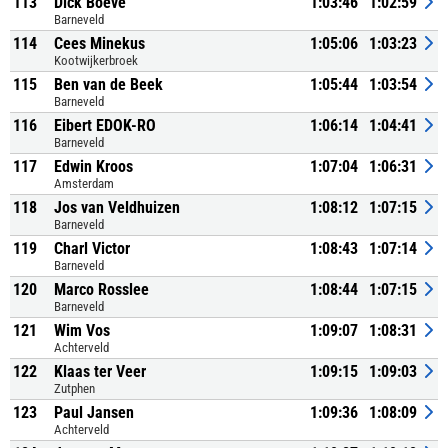
113
Dick Boeve
1:03:46
1:02:59
Barneveld
114
Cees Minekus
1:05:06
1:03:23
Kootwijkerbroek
115
Ben van de Beek
1:05:44
1:03:54
Barneveld
116
Eibert EDOK-RO
1:06:14
1:04:41
Barneveld
117
Edwin Kroos
1:07:04
1:06:31
Amsterdam
118
Jos van Veldhuizen
1:08:12
1:07:15
Barneveld
119
Charl Victor
1:08:43
1:07:14
Barneveld
120
Marco Rosslee
1:08:44
1:07:15
Barneveld
121
Wim Vos
1:09:07
1:08:31
Achterveld
122
Klaas ter Veer
1:09:15
1:09:03
Zutphen
123
Paul Jansen
1:09:36
1:08:09
Achterveld