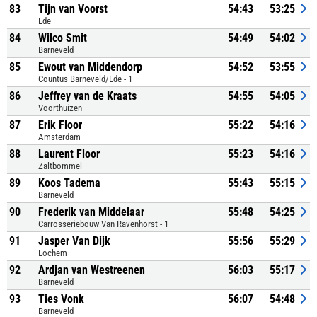
83
Tijn van Voorst
54:43
53:25
Ede
84
Wilco Smit
54:49
54:02
Barneveld
85
Ewout van Middendorp
54:52
53:55
Countus Barneveld/Ede - 1
86
Jeffrey van de Kraats
54:55
54:05
Voorthuizen
87
Erik Floor
55:22
54:16
Amsterdam
88
Laurent Floor
55:23
54:16
Zaltbommel
89
Koos Tadema
55:43
55:15
Barneveld
90
Frederik van Middelaar
55:48
54:25
Carrosseriebouw Van Ravenhorst - 1
91
Jasper Van Dijk
55:56
55:29
Lochem
92
Ardjan van Westreenen
56:03
55:17
Barneveld
93
Ties Vonk
56:07
54:48
Barneveld