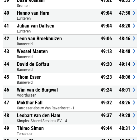
39
Daan Roskam
49:02
48:35
Dronten
40
Hanno van Harn
49:04
47:50
Lunteren
41
Julian van Dalfsen
49:04
48:20
Lunteren
42
Leon van Broekhuizen
49:06
48:46
Barneveld
43
Wessel Manten
49:13
48:48
Barneveld
44
David de Goffau
49:20
49:14
Barneveld
45
Thom Esser
49:23
48:06
Barneveld
46
Wim van de Burgwal
49:24
48:01
Voorthuizen
47
Mokthar Fall
49:32
48:26
Carrosseriebouw Van Ravenhorst - 1
48
Leobart van den Ham
49:37
49:28
Simplex Shared Services BV. - 4
49
Thimo Simon
49:44
48:31
Terschuur