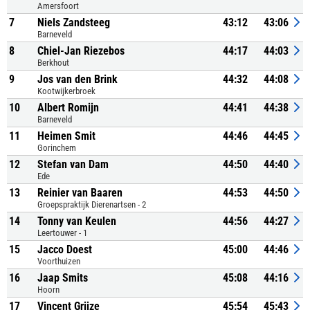
Amersfoort
7
Niels Zandsteeg
43:12
43:06
Barneveld
8
Chiel-Jan Riezebos
44:17
44:03
Berkhout
9
Jos van den Brink
44:32
44:08
Kootwijkerbroek
10
Albert Romijn
44:41
44:38
Barneveld
11
Heimen Smit
44:46
44:45
Gorinchem
12
Stefan van Dam
44:50
44:40
Ede
13
Reinier van Baaren
44:53
44:50
Groepspraktijk Dierenartsen - 2
14
Tonny van Keulen
44:56
44:27
Leertouwer - 1
15
Jacco Doest
45:00
44:46
Voorthuizen
16
Jaap Smits
45:08
44:16
Hoorn
17
Vincent Grijze
45:54
45:43