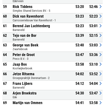
Ederveen
59
Rick Tiddens
53:20
52:46
Simplex Shared Services BV. - 5
60
Dick van Ravenhorst
53:23
52:23
Carrosseriebouw Van Ravenhorst - 1
61
Berend Jan Luchtenberg
53:23
53:01
Barneveld
62
Tejo van de Bor
53:39
52:15
Barneveld
63
George van Beek
53:40
53:03
Zwartebroek
64
Peter de Groot
53:47
53:36
Preco B.V. - 3
65
Jaap Bos
53:58
53:10
Kootwijkerbroek
66
Jetze Ritsema
54:02
53:52
Groepspraktijk Dierenartsen - 2
67
Frans Lijbers
54:12
54:04
Barneveld
68
Arjen Broekstra
54:30
53:47
Ede
69
Martijn van Ommen
54:41
53:58