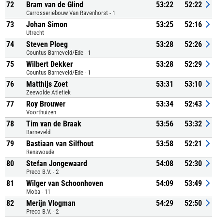
72
Bram van de Glind
53:22
52:22
Carrosseriebouw Van Ravenhorst - 1
73
Johan Simon
53:25
52:16
Utrecht
74
Steven Ploeg
53:28
52:26
Countus Barneveld/Ede - 1
75
Wilbert Dekker
53:28
52:29
Countus Barneveld/Ede - 1
76
Matthijs Zoet
53:31
53:10
Zeewolde Atletiek
77
Roy Brouwer
53:34
52:43
Voorthuizen
78
Tim van de Braak
53:56
53:32
Barneveld
79
Bastiaan van Silfhout
53:58
52:21
Renswoude
80
Stefan Jongewaard
54:08
52:30
Preco B.V. - 2
81
Wilger van Schoonhoven
54:09
53:49
Moba - 11
82
Merijn Vlogman
54:29
52:50
Preco B.V. - 2