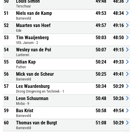
50
Louis Simon
49:48
48:36
Terschuur
51
Niels van de Kamp
49:53
48:34
Barneveld
52
Maarten van Hoef
49:57
49:16
Ede
53
Tim Waaijenberg
50:03
48:50
VDL Jansen - 2
54
Wesley van de Pol
50:07
49:15
Lunteren
55
Gilian Kap
50:24
49:33
Putten
56
Mick van de Scheur
50:25
49:41
Barneveld
57
Lex Waardenburg
50:34
50:29
Drong Omgeving en Techniek - 1
58
Leon Schuurman
50:48
50:26
Moba - 9
59
Bas Krist
50:58
49:54
Barneveld
60
Thomas van de Burgt
51:08
50:29
Barneveld