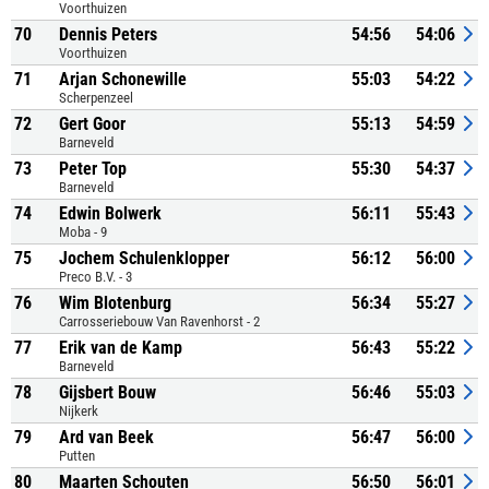
Voorthuizen
70
Dennis Peters
54:56
54:06
Voorthuizen
71
Arjan Schonewille
55:03
54:22
Scherpenzeel
72
Gert Goor
55:13
54:59
Barneveld
73
Peter Top
55:30
54:37
Barneveld
74
Edwin Bolwerk
56:11
55:43
Moba - 9
75
Jochem Schulenklopper
56:12
56:00
Preco B.V. - 3
76
Wim Blotenburg
56:34
55:27
Carrosseriebouw Van Ravenhorst - 2
77
Erik van de Kamp
56:43
55:22
Barneveld
78
Gijsbert Bouw
56:46
55:03
Nijkerk
79
Ard van Beek
56:47
56:00
Putten
80
Maarten Schouten
56:50
56:01