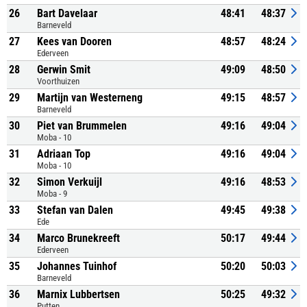
26
Bart Davelaar
48:41
48:37
Barneveld
27
Kees van Dooren
48:57
48:24
Ederveen
28
Gerwin Smit
49:09
48:50
Voorthuizen
29
Martijn van Westerneng
49:15
48:57
Barneveld
30
Piet van Brummelen
49:16
49:04
Moba - 10
31
Adriaan Top
49:16
49:04
Moba - 10
32
Simon Verkuijl
49:16
48:53
Moba - 9
33
Stefan van Dalen
49:45
49:38
Ede
34
Marco Brunekreeft
50:17
49:44
Ederveen
35
Johannes Tuinhof
50:20
50:03
Barneveld
36
Marnix Lubbertsen
50:25
49:32
Putten