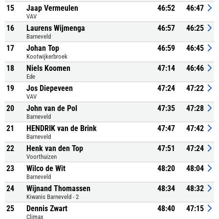
15
Jaap Vermeulen
46:52
46:47
VAV
16
Laurens Wijmenga
46:57
46:25
Barneveld
17
Johan Top
46:59
46:45
Kootwijkerbroek
18
Niels Koomen
47:14
46:46
Ede
19
Jos Diepeveen
47:24
47:22
VAV
20
John van de Pol
47:35
47:28
Barneveld
21
HENDRIK van de Brink
47:47
47:42
Barneveld
22
Henk van den Top
47:51
47:24
Voorthuizen
23
Wilco de Wit
48:20
48:04
Barneveld
24
Wijnand Thomassen
48:34
48:32
Kiwanis Barneveld - 2
25
Dennis Zwart
48:40
47:15
Climax