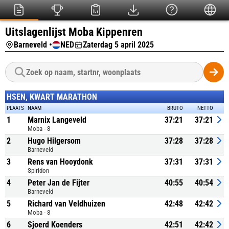
Uitslagenlijst Moba Kippenren
Barneveld •
NED
Zaterdag 5 april 2025
HSEN, KWART MARATHON
PLAATS
NAAM
BRUTO
NETTO
1
Marnix Langeveld
37:21
37:21
Moba - 8
2
Hugo Hilgersom
37:28
37:28
Barneveld
3
Rens van Hooydonk
37:31
37:31
Spiridon
4
Peter Jan de Fijter
40:55
40:54
Barneveld
5
Richard van Veldhuizen
42:48
42:42
Moba - 8
6
Sjoerd Koenders
42:51
42:42