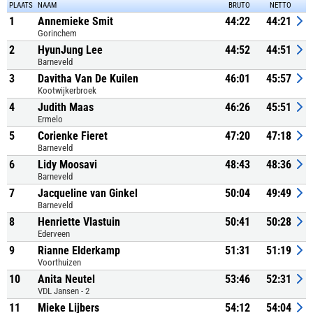
PLAATS
NAAM
BRUTO
NETTO
1
Annemieke Smit
44:22
44:21
Gorinchem
2
HyunJung Lee
44:52
44:51
Barneveld
3
Davitha Van De Kuilen
46:01
45:57
Kootwijkerbroek
4
Judith Maas
46:26
45:51
Ermelo
5
Corienke Fieret
47:20
47:18
Barneveld
6
Lidy Moosavi
48:43
48:36
Barneveld
7
Jacqueline van Ginkel
50:04
49:49
Barneveld
8
Henriette Vlastuin
50:41
50:28
Ederveen
9
Rianne Elderkamp
51:31
51:19
Voorthuizen
10
Anita Neutel
53:46
52:31
VDL Jansen - 2
11
Mieke Lijbers
54:12
54:04