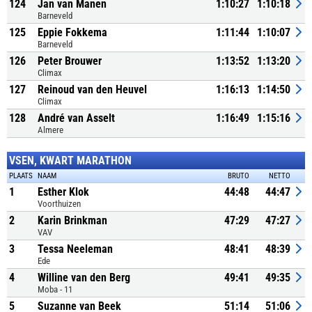
124
Jan van Manen
1:10:27
1:10:18
Barneveld
125
Eppie Fokkema
1:11:44
1:10:07
Barneveld
126
Peter Brouwer
1:13:52
1:13:20
Climax
127
Reinoud van den Heuvel
1:16:13
1:14:50
Climax
128
André van Asselt
1:16:49
1:15:16
Almere
VSEN, KWART MARATHON
PLAATS
NAAM
BRUTO
NETTO
1
Esther Klok
44:48
44:47
Voorthuizen
2
Karin Brinkman
47:29
47:27
VAV
3
Tessa Neeleman
48:41
48:39
Ede
4
Willine van den Berg
49:41
49:35
Moba - 11
5
Suzanne van Beek
51:14
51:06