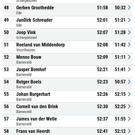
Scherpenzeel
48
Gerben Groothedde
51:58
50:32
Ede
49
JanDirk Schreuder
52:01
51:21
Ede
50
Joop Vink
52:07
51:28
Scherpenzeel
51
Roeland van Middendorp
52:08
51:42
Voorthuizen
52
Menno Bouw
52:09
51:11
Barneveld
53
Jasper Bomhof
52:21
51:41
Barneveld
54
Rutger Boels
52:23
50:57
Barneveld
55
Johan Burgerhart
52:26
52:15
Barneveld
56
Cornell van den Brink
52:30
52:25
Barneveld
57
James van der Welle
52:37
51:55
Barneveld
58
Frans van Heerdt
52:41
52:12