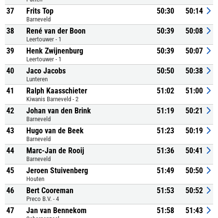
37
Frits Top
50:30
50:14
Barneveld
38
René van der Boon
50:39
50:08
Leertouwer - 1
39
Henk Zwijnenburg
50:39
50:07
Leertouwer - 1
40
Jaco Jacobs
50:50
50:38
Lunteren
41
Ralph Kaasschieter
51:02
51:00
Kiwanis Barneveld - 2
42
Johan van den Brink
51:19
50:21
Barneveld
43
Hugo van de Beek
51:23
50:19
Barneveld
44
Marc-Jan de Rooij
51:36
50:41
Barneveld
45
Jeroen Stuivenberg
51:49
50:50
Houten
46
Bert Cooreman
51:53
50:52
Preco B.V. - 4
47
Jan van Bennekom
51:58
51:43