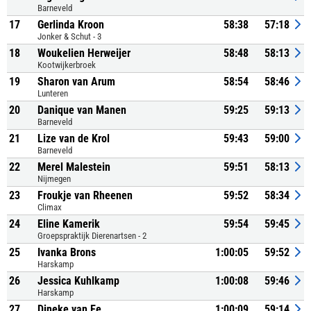
Barneveld
17
Gerlinda Kroon
58:38
57:18
Jonker & Schut - 3
18
Woukelien Herweijer
58:48
58:13
Kootwijkerbroek
19
Sharon van Arum
58:54
58:46
Lunteren
20
Danique van Manen
59:25
59:13
Barneveld
21
Lize van de Krol
59:43
59:00
Barneveld
22
Merel Malestein
59:51
58:13
Nijmegen
23
Froukje van Rheenen
59:52
58:34
Climax
24
Eline Kamerik
59:54
59:45
Groepspraktijk Dierenartsen - 2
25
Ivanka Brons
1:00:05
59:52
Harskamp
26
Jessica Kuhlkamp
1:00:08
59:46
Harskamp
27
Dineke van Ee
1:00:09
59:14