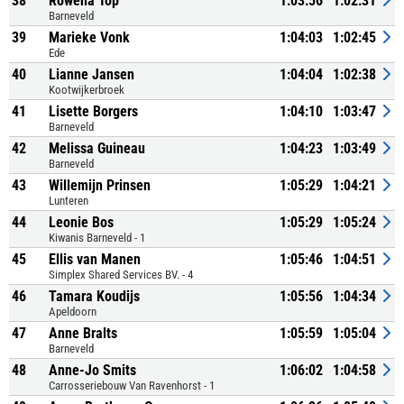
38
Rowena Top
1:03:56
1:02:31
Barneveld
39
Marieke Vonk
1:04:03
1:02:45
Ede
40
Lianne Jansen
1:04:04
1:02:38
Kootwijkerbroek
41
Lisette Borgers
1:04:10
1:03:47
Barneveld
42
Melissa Guineau
1:04:23
1:03:49
Barneveld
43
Willemijn Prinsen
1:05:29
1:04:21
Lunteren
44
Leonie Bos
1:05:29
1:05:24
Kiwanis Barneveld - 1
45
Ellis van Manen
1:05:46
1:04:51
Simplex Shared Services BV. - 4
46
Tamara Koudijs
1:05:56
1:04:34
Apeldoorn
47
Anne Bralts
1:05:59
1:05:04
Barneveld
48
Anne-Jo Smits
1:06:02
1:04:58
Carrosseriebouw Van Ravenhorst - 1