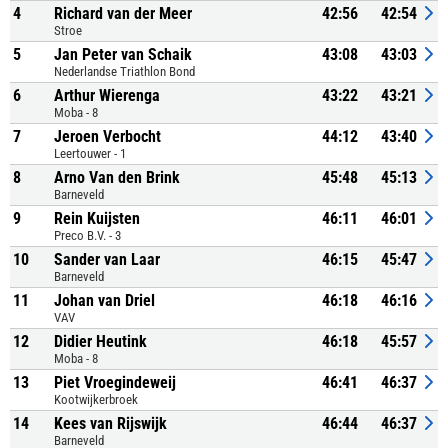
4
Richard van der Meer
42:56
42:54
Stroe
5
Jan Peter van Schaik
43:08
43:03
Nederlandse Triathlon Bond
6
Arthur Wierenga
43:22
43:21
Moba - 8
7
Jeroen Verbocht
44:12
43:40
Leertouwer - 1
8
Arno Van den Brink
45:48
45:13
Barneveld
9
Rein Kuijsten
46:11
46:01
Preco B.V. - 3
10
Sander van Laar
46:15
45:47
Barneveld
11
Johan van Driel
46:18
46:16
VAV
12
Didier Heutink
46:18
45:57
Moba - 8
13
Piet Vroegindeweij
46:41
46:37
Kootwijkerbroek
14
Kees van Rijswijk
46:44
46:37
Barneveld