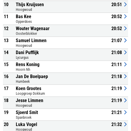
10
Thijs Kruijssen
20:51
Hoogwoud
11
Bas Kee
20:52
Opperdoes
12
Wouter Wagenaar
20:52
Oosterblokker
13
Samuel Limmen
21:07
Hoogwoud
14
Dani Pufflijk
21:08
Lycurgus
15
Rens Koning
21:11
Hoorn Nh
16
Jan De Boelpaep
21:18
Humbeek
17
Koen Grootes
21:19
Loopgroep Dokkum
18
Jesse Limmen
21:19
Hoogwoud
19
Sjoerd Smit
21:21
Spanbroek
20
Luka Vogel
21:32
Hoogwoud