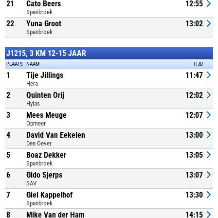
21
Cato Beers
12:55
Spanbroek
22
Yuna Groot
13:02
Spanbroek
J1215, 3 KM 12-15 JAAR
PLAATS
NAAM
TIJD
1
Tije Jillings
11:47
Hera
2
Quinten Orij
12:02
Hylas
3
Mees Meuge
12:07
Opmeer
4
David Van Eekelen
13:00
Den Oever
5
Boaz Dekker
13:05
Spanbroek
6
Gido Sjerps
13:07
SAV
7
Giel Kappelhof
13:30
Spanbroek
8
Mike Van der Ham
14:15