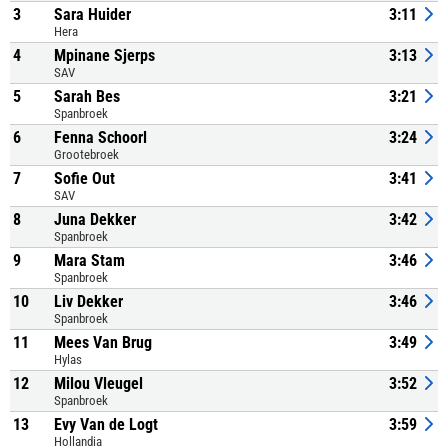
3
Sara Huider
3:11
Hera
4
Mpinane Sjerps
3:13
SAV
5
Sarah Bes
3:21
Spanbroek
6
Fenna Schoorl
3:24
Grootebroek
7
Sofie Out
3:41
SAV
8
Juna Dekker
3:42
Spanbroek
9
Mara Stam
3:46
Spanbroek
10
Liv Dekker
3:46
Spanbroek
11
Mees Van Brug
3:49
Hylas
12
Milou Vleugel
3:52
Spanbroek
13
Evy Van de Logt
3:59
Hollandia