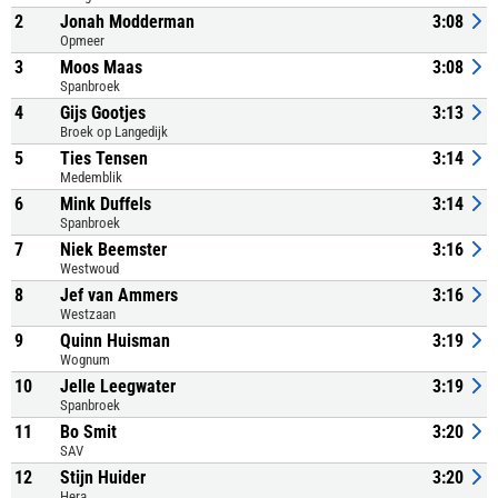
2
Jonah Modderman
3:08
Opmeer
3
Moos Maas
3:08
Spanbroek
4
Gijs Gootjes
3:13
Broek op Langedijk
5
Ties Tensen
3:14
Medemblik
6
Mink Duffels
3:14
Spanbroek
7
Niek Beemster
3:16
Westwoud
8
Jef van Ammers
3:16
Westzaan
9
Quinn Huisman
3:19
Wognum
10
Jelle Leegwater
3:19
Spanbroek
11
Bo Smit
3:20
SAV
12
Stijn Huider
3:20
Hera