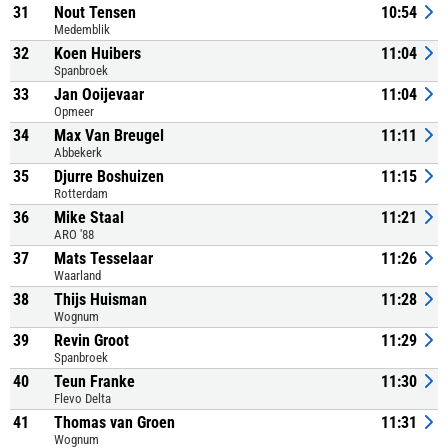
31
Nout Tensen
10:54
Medemblik
32
Koen Huibers
11:04
Spanbroek
33
Jan Ooijevaar
11:04
Opmeer
34
Max Van Breugel
11:11
Abbekerk
35
Djurre Boshuizen
11:15
Rotterdam
36
Mike Staal
11:21
ARO '88
37
Mats Tesselaar
11:26
Waarland
38
Thijs Huisman
11:28
Wognum
39
Revin Groot
11:29
Spanbroek
40
Teun Franke
11:30
Flevo Delta
41
Thomas van Groen
11:31
Wognum