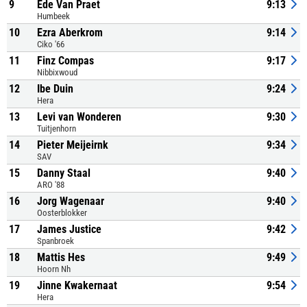
9
Ede Van Praet
9:13
Humbeek
10
Ezra Aberkrom
9:14
Ciko '66
11
Finz Compas
9:17
Nibbixwoud
12
Ibe Duin
9:24
Hera
13
Levi van Wonderen
9:30
Tuitjenhorn
14
Pieter Meijeirnk
9:34
SAV
15
Danny Staal
9:40
ARO '88
16
Jorg Wagenaar
9:40
Oosterblokker
17
James Justice
9:42
Spanbroek
18
Mattis Hes
9:49
Hoorn Nh
19
Jinne Kwakernaat
9:54
Hera