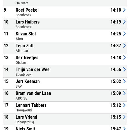
Hauwert
9
Roef Peekel
14:18
Spanbroek
10
Lars Huibers
14:19
Spanbroek
11
Silvan Slot
14:25
Atos
12
Teun Zutt
14:37
Alkmaar
13
Dex Neefjes
14:48
Obdam
14
Thijn van der Wee
14:56
Spanbroek
15
Jort Keeman
15:02
SAV
16
Bram van der Laan
15:09
ARO '88
17
Lennart Tabbers
15:12
Hoogwoud
18
Lars Vriend
15:15
Schagerbrug
19
Niels Smit
15:47