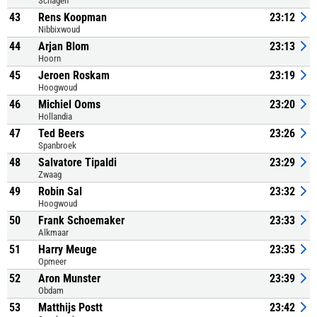
Schagen
43
Rens Koopman
23:12
Nibbixwoud
44
Arjan Blom
23:13
Hoorn
45
Jeroen Roskam
23:19
Hoogwoud
46
Michiel Ooms
23:20
Hollandia
47
Ted Beers
23:26
Spanbroek
48
Salvatore Tipaldi
23:29
Zwaag
49
Robin Sal
23:32
Hoogwoud
50
Frank Schoemaker
23:33
Alkmaar
51
Harry Meuge
23:35
Opmeer
52
Aron Munster
23:39
Obdam
53
Matthijs Postt
23:42