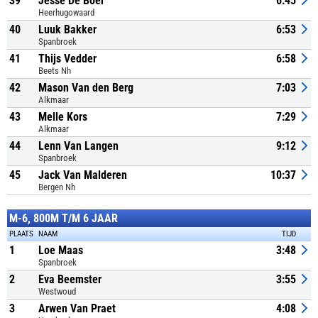
39
Jesse De Boer
6:45
Heerhugowaard
40
Luuk Bakker
6:53
Spanbroek
41
Thijs Vedder
6:58
Beets Nh
42
Mason Van den Berg
7:03
Alkmaar
43
Melle Kors
7:29
Alkmaar
44
Lenn Van Langen
9:12
Spanbroek
45
Jack Van Malderen
10:37
Bergen Nh
M-6, 800M T/M 6 JAAR
PLAATS
NAAM
TIJD
1
Loe Maas
3:48
Spanbroek
2
Eva Beemster
3:55
Westwoud
3
Arwen Van Praet
4:08