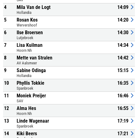
4
Mila Van de Logt
14:09
Hollandia
5
Rosan Kos
14:20
Wervershoof
6
Ilse Broersen
14:30
Lutjebroek
7
Lisa Kuilman
14:34
Hoorn Nh
8
Mette van Stralen
14:42
AV Aalsmeer
9
Sabine Odinga
15:15
Hollandia
10
Phyllis Tokkie
16:35
Spanbroek
11
Moniek Preijer
16:46
SAV
12
Alma Hes
16:55
Hoorn Nh
13
Linde Wagenaar
17:19
Spanbroek
14
Kiki Beers
17:21