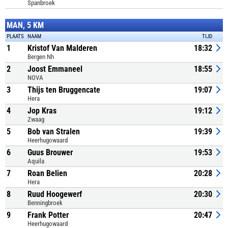
Spanbroek
MAN, 5 KM
PLAATS
NAAM
TIJD
1
Kristof Van Malderen
18:32
Bergen Nh
2
Joost Emmaneel
18:55
NOVA
3
Thijs ten Bruggencate
19:07
Hera
4
Jop Kras
19:12
Zwaag
5
Bob van Stralen
19:39
Heerhugowaard
6
Guus Brouwer
19:53
Aquila
7
Roan Belien
20:28
Hera
8
Ruud Hoogewerf
20:30
Benningbroek
9
Frank Potter
20:47
Heerhugowaard