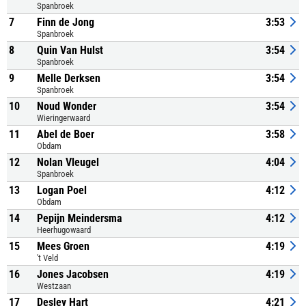
Spanbroek
7
Finn de Jong
3:53
Spanbroek
8
Quin Van Hulst
3:54
Spanbroek
9
Melle Derksen
3:54
Spanbroek
10
Noud Wonder
3:54
Wieringerwaard
11
Abel de Boer
3:58
Obdam
12
Nolan Vleugel
4:04
Spanbroek
13
Logan Poel
4:12
Obdam
14
Pepijn Meindersma
4:12
Heerhugowaard
15
Mees Groen
4:19
't Veld
16
Jones Jacobsen
4:19
Westzaan
17
Desley Hart
4:21