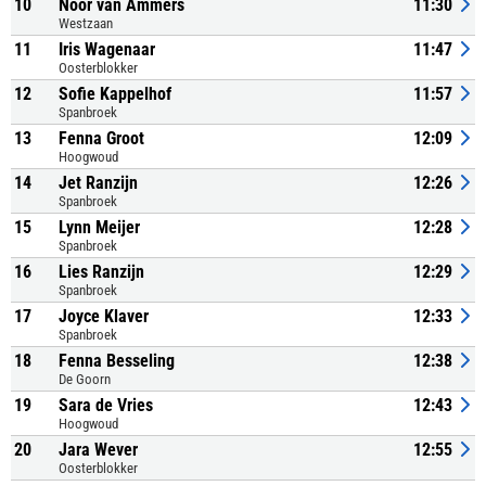
10
Noor van Ammers
11:30
Westzaan
11
Iris Wagenaar
11:47
Oosterblokker
12
Sofie Kappelhof
11:57
Spanbroek
13
Fenna Groot
12:09
Hoogwoud
14
Jet Ranzijn
12:26
Spanbroek
15
Lynn Meijer
12:28
Spanbroek
16
Lies Ranzijn
12:29
Spanbroek
17
Joyce Klaver
12:33
Spanbroek
18
Fenna Besseling
12:38
De Goorn
19
Sara de Vries
12:43
Hoogwoud
20
Jara Wever
12:55
Oosterblokker