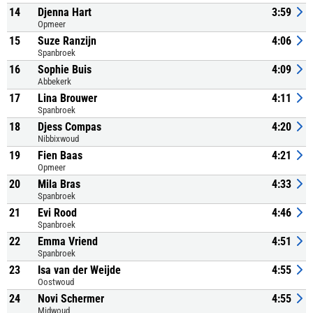
14
Djenna Hart
3:59
Opmeer
15
Suze Ranzijn
4:06
Spanbroek
16
Sophie Buis
4:09
Abbekerk
17
Lina Brouwer
4:11
Spanbroek
18
Djess Compas
4:20
Nibbixwoud
19
Fien Baas
4:21
Opmeer
20
Mila Bras
4:33
Spanbroek
21
Evi Rood
4:46
Spanbroek
22
Emma Vriend
4:51
Spanbroek
23
Isa van der Weijde
4:55
Oostwoud
24
Novi Schermer
4:55
Midwoud