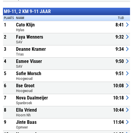
M9-11, 2 KM 9-11 JAAR
PLAATS
NAAM
TIJD
1
Cato Klijn
8:41
Hylas
2
Faya Wenners
9:32
SAV
3
Deanne Kramer
9:34
Trias
4
Esmee Visser
9:50
SAV
5
Sofie Morsch
9:51
Hoogwoud
6
Ilse Groot
10:08
Hoogwoud
7
Nova Daalmeijer
10:18
Spanbroek
8
Ella Vriend
10:44
Hoorn Nh
9
Jinte Baas
11:04
Opmeer