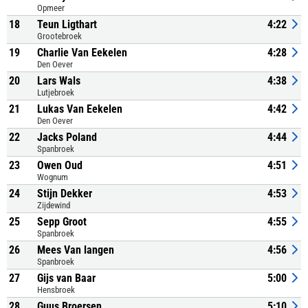
Opmeer
18
Teun Ligthart
4:22
Grootebroek
19
Charlie Van Eekelen
4:28
Den Oever
20
Lars Wals
4:38
Lutjebroek
21
Lukas Van Eekelen
4:42
Den Oever
22
Jacks Poland
4:44
Spanbroek
23
Owen Oud
4:51
Wognum
24
Stijn Dekker
4:53
Zijdewind
25
Sepp Groot
4:55
Spanbroek
26
Mees Van langen
4:56
Spanbroek
27
Gijs van Baar
5:00
Hensbroek
28
Guus Broersen
5:10