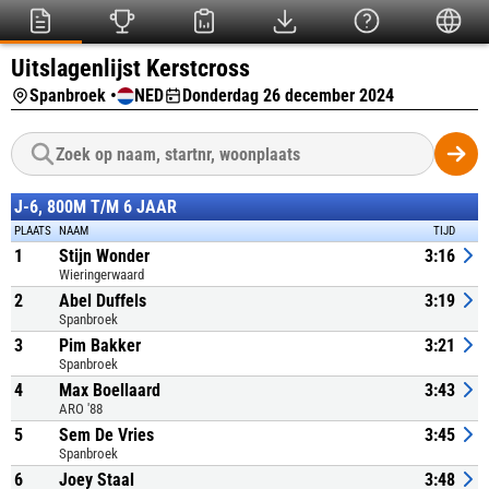
Uitslagenlijst Kerstcross
Spanbroek •
NED
Donderdag 26 december 2024
J-6, 800M T/M 6 JAAR
PLAATS
NAAM
TIJD
1
Stijn Wonder
3:16
Wieringerwaard
2
Abel Duffels
3:19
Spanbroek
3
Pim Bakker
3:21
Spanbroek
4
Max Boellaard
3:43
ARO '88
5
Sem De Vries
3:45
Spanbroek
6
Joey Staal
3:48