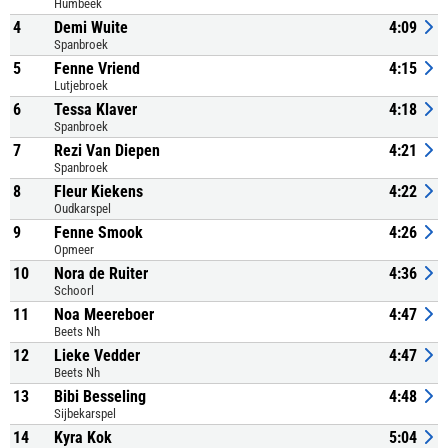
Humbeek
4
Demi Wuite
4:09
Spanbroek
5
Fenne Vriend
4:15
Lutjebroek
6
Tessa Klaver
4:18
Spanbroek
7
Rezi Van Diepen
4:21
Spanbroek
8
Fleur Kiekens
4:22
Oudkarspel
9
Fenne Smook
4:26
Opmeer
10
Nora de Ruiter
4:36
Schoorl
11
Noa Meereboer
4:47
Beets Nh
12
Lieke Vedder
4:47
Beets Nh
13
Bibi Besseling
4:48
Sijbekarspel
14
Kyra Kok
5:04