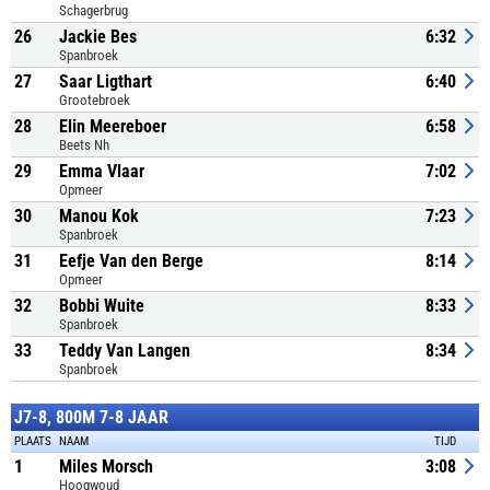
Schagerbrug
26
Jackie Bes
6:32
Spanbroek
27
Saar Ligthart
6:40
Grootebroek
28
Elin Meereboer
6:58
Beets Nh
29
Emma Vlaar
7:02
Opmeer
30
Manou Kok
7:23
Spanbroek
31
Eefje Van den Berge
8:14
Opmeer
32
Bobbi Wuite
8:33
Spanbroek
33
Teddy Van Langen
8:34
Spanbroek
J7-8, 800M 7-8 JAAR
PLAATS
NAAM
TIJD
1
Miles Morsch
3:08
Hoogwoud