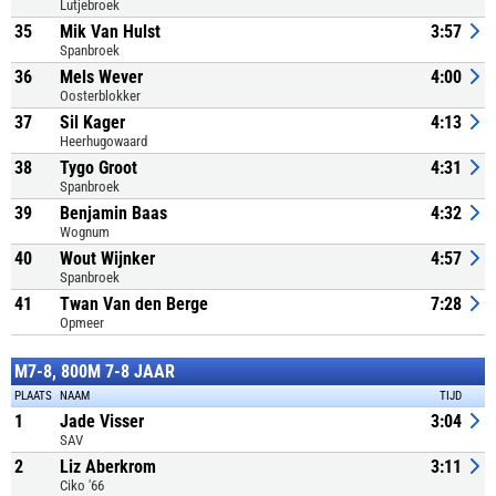
Lutjebroek
35
Mik Van Hulst
3:57
Spanbroek
36
Mels Wever
4:00
Oosterblokker
37
Sil Kager
4:13
Heerhugowaard
38
Tygo Groot
4:31
Spanbroek
39
Benjamin Baas
4:32
Wognum
40
Wout Wijnker
4:57
Spanbroek
41
Twan Van den Berge
7:28
Opmeer
M7-8, 800M 7-8 JAAR
PLAATS
NAAM
TIJD
1
Jade Visser
3:04
SAV
2
Liz Aberkrom
3:11
Ciko '66