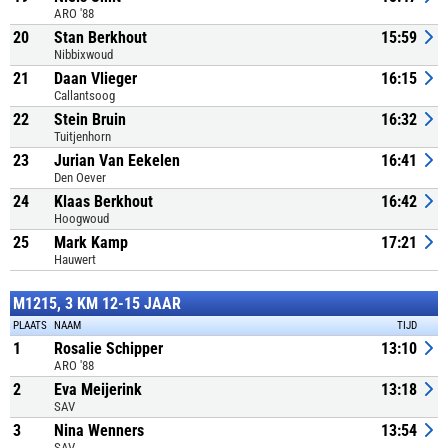
ARO '88
20
Stan Berkhout
15:59
Nibbixwoud
21
Daan Vlieger
16:15
Callantsoog
22
Stein Bruin
16:32
Tuitjenhorn
23
Jurian Van Eekelen
16:41
Den Oever
24
Klaas Berkhout
16:42
Hoogwoud
25
Mark Kamp
17:21
Hauwert
M1215, 3 KM 12-15 JAAR
PLAATS
NAAM
TIJD
1
Rosalie Schipper
13:10
ARO '88
2
Eva Meijerink
13:18
SAV
3
Nina Wenners
13:54
SAV