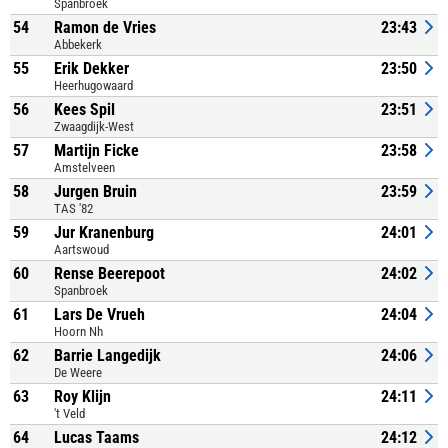
Spanbroek
54
Ramon de Vries
23:43
Abbekerk
55
Erik Dekker
23:50
Heerhugowaard
56
Kees Spil
23:51
Zwaagdijk-West
57
Martijn Ficke
23:58
Amstelveen
58
Jurgen Bruin
23:59
TAS '82
59
Jur Kranenburg
24:01
Aartswoud
60
Rense Beerepoot
24:02
Spanbroek
61
Lars De Vrueh
24:04
Hoorn Nh
62
Barrie Langedijk
24:06
De Weere
63
Roy Klijn
24:11
't Veld
64
Lucas Taams
24:12