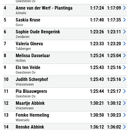
Geesteren Ov
4
Anne van der Werf - Plantinga
1:17:24
1:17:09
Almelo
5
Saskia Kruse
1:17:40
1:17:35
Goor
6
Sophie Oude Rengerink
1:23:26
1:23:11
Zenderen
7
Valeria Gineva
1:23:33
1:23:20
Tubbergen
8
Melissa Dasselaar
1:25:24
1:25:04
Holten
9
Els ten Velde
1:25:43
1:25:16
Geesteren Ov
10
Judith Scherphof
1:25:43
1:25:16
Vriezenveen
11
Pia Blaauwgeers
1:25:44
1:25:17
Geesteren Ov
12
Maartje Abbink
1:30:21
1:30:12
Vriezenveen
13
Femke Hermeling
1:30:50
1:30:23
Weerselo
14
Renske Abbink
1:36:12
1:36:02