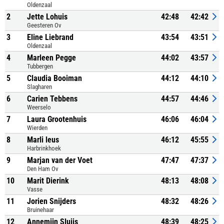
Oldenzaal
2
Jette Lohuis
42:48
42:42
Geesteren Ov
3
Eline Liebrand
43:54
43:51
Oldenzaal
4
Marleen Pegge
44:02
43:57
Tubbergen
5
Claudia Booiman
44:12
44:10
Slagharen
6
Carien Tebbens
44:57
44:46
Weerselo
7
Laura Grootenhuis
46:06
46:04
Wierden
8
Marli leus
46:12
45:55
Harbrinkhoek
9
Marjan van der Voet
47:47
47:37
Den Ham Ov
10
Marit Dierink
48:13
48:08
Vasse
11
Jorien Snijders
48:32
48:26
Bruinehaar
12
Annemijn Sluijs
48:39
48:25