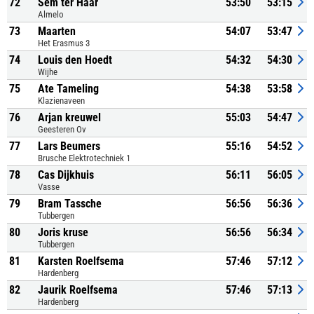
72
Sem ter Haar
53:50
53:15
Almelo
73
Maarten
54:07
53:47
Het Erasmus 3
74
Louis den Hoedt
54:32
54:30
Wijhe
75
Ate Tameling
54:38
53:58
Klazienaveen
76
Arjan kreuwel
55:03
54:47
Geesteren Ov
77
Lars Beumers
55:16
54:52
Brusche Elektrotechniek 1
78
Cas Dijkhuis
56:11
56:05
Vasse
79
Bram Tassche
56:56
56:36
Tubbergen
80
Joris kruse
56:56
56:34
Tubbergen
81
Karsten Roelfsema
57:46
57:12
Hardenberg
82
Jaurik Roelfsema
57:46
57:13
Hardenberg