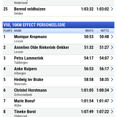
Nederland
25
Berend veldhuizen
1:03:32
1:03:02
Delden
V50, 10KM EFFECT PERSONEELSDIE
PLAATS
NAAM
BRUTO
NETTO
1
Monique Kropmans
50:53
50:48
Losser
2
Annelien Olde Riekerink-Dekker
51:32
51:27
Losser
3
Petra Lammerink
54:17
54:07
Tubbergen
4
Anke Kuipers
56:53
56:17
Albergen
5
Hedwig ter Brake
58:58
58:35
Weerselo
6
Christel Horstmann
1:01:05
1:00:34
Schoonebeek
7
Marie Boeuf
1:01:54
1:01:47
Wijhe
8
Tineke Borst
1:07:49
1:07:22
Oldenzaal