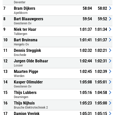
Deventer
7
Bram Dijkers
58:04
58:02
Apeldoorn
8
Bart Blaauwgeers
59:54
59:52
Geesteren Ov
9
Niek ter Haar
1:01:37
1:01:34
Tubbergen
10
Bart Bruinsma
1:01:41
1:01:37
Hengelo Ov
11
Dennis Steggink
1:02:32
1:02:21
Enschede
12
Jurgen Olde Bolhaar
1:02:44
1:02:31
Losser
13
Maarten Pigge
1:02:45
1:02:39
Wierden
14
Kasper Olimulder
1:05:08
1:05:01
Geesteren Ov
15
Thijs Lubbers
1:05:16
1:04:58
Deurningen
16
Thijs Nijhuis
1:05:23
1:05:00
Brusche Elektrotechniek 2
17
Damion Vrerink
1:05:31
1:05:15