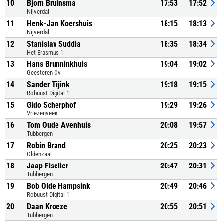
10
Bjorn Bruinsma
17:53
17:52
Nijverdal
11
Henk-Jan Koershuis
18:15
18:13
Nijverdal
12
Stanislav Suddia
18:35
18:34
Het Erasmus 1
13
Hans Brunninkhuis
19:04
19:02
Geesteren Ov
14
Sander Tijink
19:18
19:15
Robuust Digital 1
15
Gido Scherphof
19:29
19:26
Vriezenveen
16
Tom Oude Avenhuis
20:08
19:57
Tubbergen
17
Robin Brand
20:25
20:23
Oldenzaal
18
Jaap Fiselier
20:47
20:31
Tubbergen
19
Bob Olde Hampsink
20:49
20:46
Robuust Digital 1
20
Daan Kroeze
20:55
20:51
Tubbergen