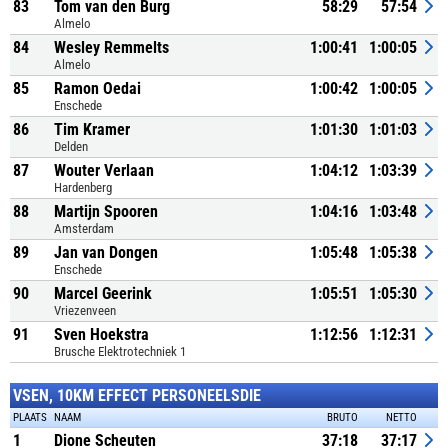
83
Tom van den Burg
58:29
57:54
Almelo
84
Wesley Remmelts
1:00:41
1:00:05
Almelo
85
Ramon Oedai
1:00:42
1:00:05
Enschede
86
Tim Kramer
1:01:30
1:01:03
Delden
87
Wouter Verlaan
1:04:12
1:03:39
Hardenberg
88
Martijn Spooren
1:04:16
1:03:48
Amsterdam
89
Jan van Dongen
1:05:48
1:05:38
Enschede
90
Marcel Geerink
1:05:51
1:05:30
Vriezenveen
91
Sven Hoekstra
1:12:56
1:12:31
Brusche Elektrotechniek 1
VSEN, 10KM EFFECT PERSONEELSDIE
PLAATS
NAAM
BRUTO
NETTO
1
Dione Scheuten
37:18
37:17