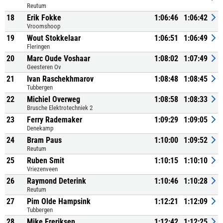
Reutum
18
Erik Fokke
1:06:46
1:06:42
Vroomshoop
19
Wout Stokkelaar
1:06:51
1:06:49
Fleringen
20
Marc Oude Voshaar
1:08:02
1:07:49
Geesteren Ov
21
Ivan Raschekhmarov
1:08:48
1:08:45
Tubbergen
22
Michiel Overweg
1:08:58
1:08:33
Brusche Elektrotechniek 2
23
Ferry Rademaker
1:09:29
1:09:05
Denekamp
24
Bram Paus
1:10:00
1:09:52
Reutum
25
Ruben Smit
1:10:15
1:10:10
Vriezenveen
26
Raymond Deterink
1:10:46
1:10:28
Reutum
27
Pim Olde Hampsink
1:12:21
1:12:09
Tubbergen
28
Mike Freriksen
1:12:42
1:12:25