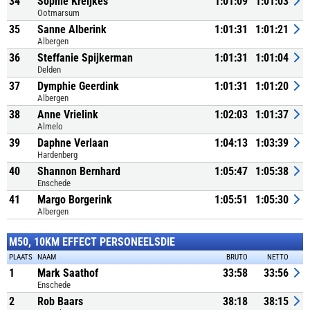
34
Sophie Kreijkes
1:01:09
1:01:03
Ootmarsum
35
Sanne Alberink
1:01:31
1:01:21
Albergen
36
Steffanie Spijkerman
1:01:31
1:01:04
Delden
37
Dymphie Geerdink
1:01:31
1:01:20
Albergen
38
Anne Vrielink
1:02:03
1:01:37
Almelo
39
Daphne Verlaan
1:04:13
1:03:39
Hardenberg
40
Shannon Bernhard
1:05:47
1:05:38
Enschede
41
Margo Borgerink
1:05:51
1:05:30
Albergen
M50, 10KM EFFECT PERSONEELSDIE
PLAATS
NAAM
BRUTO
NETTO
1
Mark Saathof
33:58
33:56
Enschede
2
Rob Baars
38:18
38:15