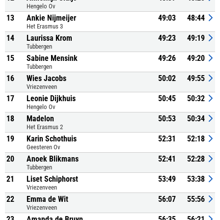
Hengelo Ov
13
Ankie Nijmeijer
49:03
48:44
Het Erasmus 3
14
Laurissa Krom
49:23
49:19
Tubbergen
15
Sabine Mensink
49:26
49:20
Tubbergen
16
Wies Jacobs
50:02
49:55
Vriezenveen
17
Leonie Dijkhuis
50:45
50:32
Hengelo Ov
18
Madelon
50:53
50:34
Het Erasmus 2
19
Karin Schothuis
52:31
52:18
Geesteren Ov
20
Anoek Blikmans
52:41
52:28
Tubbergen
21
Liset Schiphorst
53:49
53:38
Vriezenveen
22
Emma de Wit
56:07
55:56
Vriezenveen
23
Amanda de Bruyn
56:35
56:21