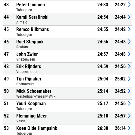
43
Peter Lummen
24:33
24:22
Tubbergen
44
Kamil Serafinski
24:54
24:44
Almelo
45
Remco Blikmans
24:55
24:42
Tubbergen
46
Roel Steggink
24:56
24:48
Reutum
47
John Zwier
24:57
24:48
Vriezenveen
48
Erik Rijnders
24:59
24:56
Vroomshoop
49
Tijn Pijnaker
25:04
25:02
Ootmarsum
50
Mick Schoemaker
25:14
24:52
Westerhaar-Vriezenv Wijk
51
Youri Koopman
25:17
24:56
Tubbergen
52
Flemming Meen
25:18
24:57
Vasse
53
Koen Olde Hampsink
26:30
26:14
Tubbergen