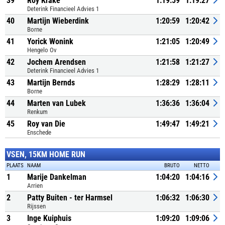
39
Roy Krake
1:19:59
1:19:27
Deterink Financieel Advies 1
40
Martijn Wieberdink
1:20:59
1:20:42
Borne
41
Yorick Wonink
1:21:05
1:20:49
Hengelo Ov
42
Jochem Arendsen
1:21:58
1:21:27
Deterink Financieel Advies 1
43
Martijn Bernds
1:28:29
1:28:11
Borne
44
Marten van Lubek
1:36:36
1:36:04
Renkum
45
Roy van Die
1:49:47
1:49:21
Enschede
VSEN, 15KM HOME RUN
PLAATS
NAAM
BRUTO
NETTO
1
Marije Dankelman
1:04:20
1:04:16
Arrien
2
Patty Buiten - ter Harmsel
1:06:32
1:06:30
Rijssen
3
Inge Kuiphuis
1:09:20
1:09:06