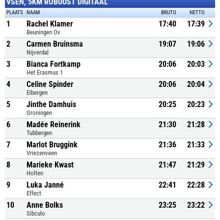
VSEN, 5KM ROBUUST DIGITAAL
PLAATS
NAAM
BRUTO
NETTO
1
Rachel Klamer
17:40
17:39
Beuningen Ov
2
Carmen Bruinsma
19:07
19:06
Nijverdal
3
Bianca Fortkamp
20:06
20:03
Het Erasmus 1
4
Celine Spinder
20:06
20:04
Eibergen
5
Jinthe Damhuis
20:25
20:23
Groningen
6
Madée Reinerink
21:30
21:28
Tubbergen
7
Marlot Bruggink
21:36
21:33
Vriezenveen
8
Marieke Kwast
21:47
21:29
Holten
9
Luka Janné
22:41
22:28
Effect
10
Anne Bolks
23:25
23:22
Sibculo