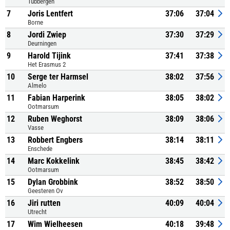
Tubbergen
7
Joris Lentfert
37:06
37:04
Borne
8
Jordi Zwiep
37:30
37:29
Deurningen
9
Harold Tijink
37:41
37:38
Het Erasmus 2
10
Serge ter Harmsel
38:02
37:56
Almelo
11
Fabian Harperink
38:05
38:02
Ootmarsum
12
Ruben Weghorst
38:09
38:06
Vasse
13
Robbert Engbers
38:14
38:11
Enschede
14
Marc Kokkelink
38:45
38:42
Ootmarsum
15
Dylan Grobbink
38:52
38:50
Geesteren Ov
16
Jiri rutten
40:09
40:04
Utrecht
17
Wim Wielheesen
40:18
39:48