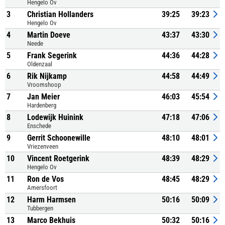
Hengelo Ov
3
Christian Hollanders
39:25
39:23
Hengelo Ov
4
Martin Doeve
43:37
43:30
Neede
5
Frank Segerink
44:36
44:28
Oldenzaal
6
Rik Nijkamp
44:58
44:49
Vroomshoop
7
Jan Meier
46:03
45:54
Hardenberg
8
Lodewijk Huinink
47:18
47:06
Enschede
9
Gerrit Schoonewille
48:10
48:01
Vriezenveen
10
Vincent Roetgerink
48:39
48:29
Hengelo Ov
11
Ron de Vos
48:45
48:29
Amersfoort
12
Harm Harmsen
50:16
50:09
Tubbergen
13
Marco Bekhuis
50:32
50:16