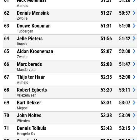
61
Nick Molenaar
51:27
51:20
Almelo
62
Dennis Mensink
51:27
50:57
Zwolle
63
Douwe Koopman
51:31
51:08
Tubbergen
64
Jelle Pieters
51:56
51:42
Bunnik
65
Aidan Krooneman
52:07
52:00
Zwolle
66
Marc bernds
52:08
51:47
Manderveen
67
Thijs ter Haar
52:35
52:00
Almelo
68
Robert Egberts
53:20
53:11
Vriezenveen
69
Bart Dekker
53:31
53:07
Meppel
70
John Noltes
53:38
53:09
Wierden
71
Dennis Tolhuis
53:43
53:15
Hengelo Ov