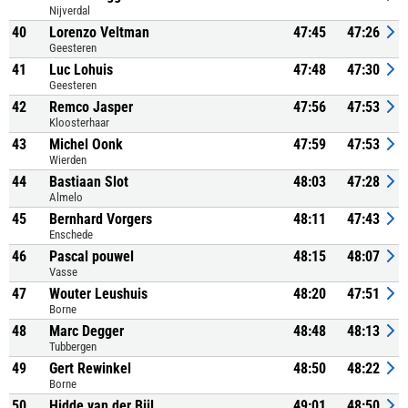
Nijverdal
40
Lorenzo Veltman
47:45
47:26
Geesteren
41
Luc Lohuis
47:48
47:30
Geesteren
42
Remco Jasper
47:56
47:53
Kloosterhaar
43
Michel Oonk
47:59
47:53
Wierden
44
Bastiaan Slot
48:03
47:28
Almelo
45
Bernhard Vorgers
48:11
47:43
Enschede
46
Pascal pouwel
48:15
48:07
Vasse
47
Wouter Leushuis
48:20
47:51
Borne
48
Marc Degger
48:48
48:13
Tubbergen
49
Gert Rewinkel
48:50
48:22
Borne
50
Hidde van der Bijl
49:01
48:50