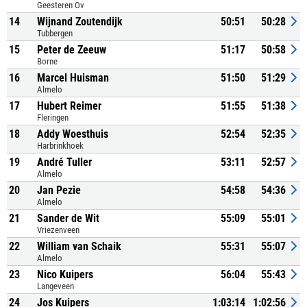
Geesteren Ov
14
Wijnand Zoutendijk
50:51
50:28
Tubbergen
15
Peter de Zeeuw
51:17
50:58
Borne
16
Marcel Huisman
51:50
51:29
Almelo
17
Hubert Reimer
51:55
51:38
Fleringen
18
Addy Woesthuis
52:54
52:35
Harbrinkhoek
19
André Tuller
53:11
52:57
Almelo
20
Jan Pezie
54:58
54:36
Almelo
21
Sander de Wit
55:09
55:01
Vriezenveen
22
William van Schaik
55:31
55:07
Almelo
23
Nico Kuipers
56:04
55:43
Langeveen
24
Jos Kuipers
1:03:14
1:02:56