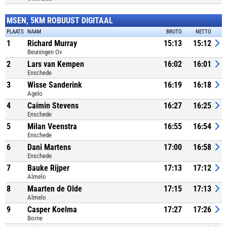
MSEN, 5KM ROBUUST DIGITAAL
PLAATS
NAAM
BRUTO
NETTO
1
Richard Murray
15:13
15:12
Beuningen Ov
2
Lars van Kempen
16:02
16:01
Enschede
3
Wisse Sanderink
16:19
16:18
Agelo
4
Caimin Stevens
16:27
16:25
Enschede
5
Milan Veenstra
16:55
16:54
Enschede
6
Dani Martens
17:00
16:58
Enschede
7
Bauke Rijper
17:13
17:12
Almelo
8
Maarten de Olde
17:15
17:13
Almelo
9
Casper Koelma
17:27
17:26
Borne