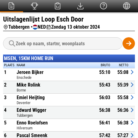
Uitslagenlijst Loop Esch Door
Tubbergen •
NED
Zondag 13 oktober 2024
MSEN, 15KM HOME RUN
PLAATS
NAAM
BRUTO
NETTO
1
Jeroen Bijker
55:10
55:08
Enschede
2
Mike Rolink
55:43
55:39
Borne
3
Emiel Heijting
56:03
55:58
Deventer
4
Edward Wigger
56:38
56:36
Tubbergen
5
Enno Roelofsen
56:41
56:38
Hilversum
6
Pascal Smeenk
57:42
57:27