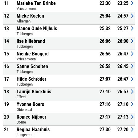
11
Marieke Ten Brinke
23:30
23:25
Vriezenveen
12
Mieke Koelen
25:04
24:57
Albergen
13
Manon Oude Nijhuis
25:32
25:27
Tubbergen
14
Ilse hillebrand
26:06
26:00
Tubbergen
15
Nienke Boogerd
26:56
26:47
Vriezenveen
16
Sanne Scholten
26:58
26:45
Tubbergen
17
Hilde Schröder
27:07
26:47
Tubbergen
18
Laurijn Blockhuis
27:10
26:57
Effect
19
Yvonne Boers
27:16
27:10
Oldenzaal
20
Romee Nijboer
27:17
27:13
Borne
21
Regina Haarhuis
27:30
27:20
Langeveen