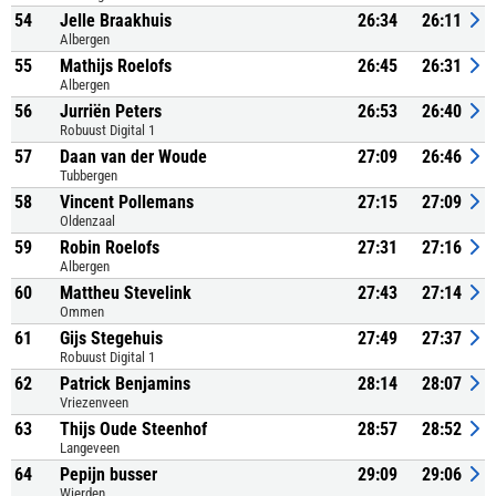
54
Jelle Braakhuis
26:34
26:11
Albergen
55
Mathijs Roelofs
26:45
26:31
Albergen
56
Jurriën Peters
26:53
26:40
Robuust Digital 1
57
Daan van der Woude
27:09
26:46
Tubbergen
58
Vincent Pollemans
27:15
27:09
Oldenzaal
59
Robin Roelofs
27:31
27:16
Albergen
60
Mattheu Stevelink
27:43
27:14
Ommen
61
Gijs Stegehuis
27:49
27:37
Robuust Digital 1
62
Patrick Benjamins
28:14
28:07
Vriezenveen
63
Thijs Oude Steenhof
28:57
28:52
Langeveen
64
Pepijn busser
29:09
29:06
Wierden