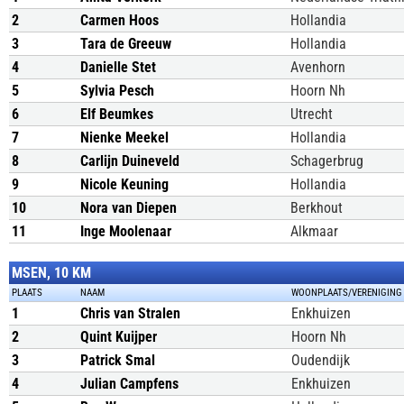
2
Carmen Hoos
Hollandia
3
Tara de Greeuw
Hollandia
4
Danielle Stet
Avenhorn
5
Sylvia Pesch
Hoorn Nh
6
Elf Beumkes
Utrecht
7
Nienke Meekel
Hollandia
8
Carlijn Duineveld
Schagerbrug
9
Nicole Keuning
Hollandia
10
Nora van Diepen
Berkhout
11
Inge Moolenaar
Alkmaar
MSEN, 10 KM
PLAATS
NAAM
WOONPLAATS/VERENIGING
1
Chris van Stralen
Enkhuizen
2
Quint Kuijper
Hoorn Nh
3
Patrick Smal
Oudendijk
4
Julian Campfens
Enkhuizen