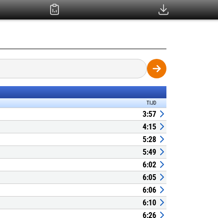
TIJD
3:57
4:15
5:28
5:49
6:02
6:05
6:06
6:10
6:26