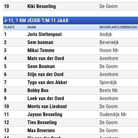
10
Kiki Besseling
De Goorn
J-11, 1 KM JEUGD T/M 11 JAAR
PLAATS
NAAM
WOONPLAATS/VERENIGING
1
Joris Steltenpool
Andijk
2
Sem bosman
Beverwijk
3
Mikai Temme
Hoorn Nh
4
Mats van der Oord
Avenhorn
5
Senn Bosman
De Goorn
6
Stijn van der Oord
Avenhorn
7
Tygo van den Akker
Spierdijk
8
Bobby Bos
Beets Nh
9
Loek van der Oord
Avenhorn
10
Morris van Lieshout
De Goorn
11
Jayson Besseling
Oudendijk Nh
12
Ties Besseling
De Goorn
13
Mas Broersen
De Goorn