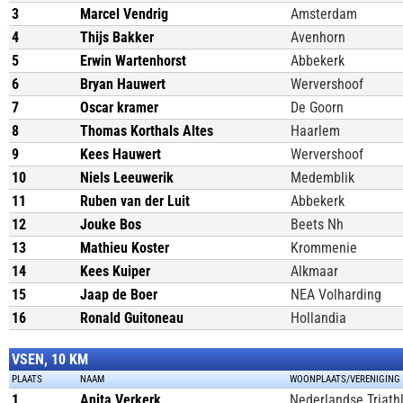
3
Marcel Vendrig
Amsterdam
4
Thijs Bakker
Avenhorn
5
Erwin Wartenhorst
Abbekerk
6
Bryan Hauwert
Wervershoof
7
Oscar kramer
De Goorn
8
Thomas Korthals Altes
Haarlem
9
Kees Hauwert
Wervershoof
10
Niels Leeuwerik
Medemblik
11
Ruben van der Luit
Abbekerk
12
Jouke Bos
Beets Nh
13
Mathieu Koster
Krommenie
14
Kees Kuiper
Alkmaar
15
Jaap de Boer
NEA Volharding
16
Ronald Guitoneau
Hollandia
VSEN, 10 KM
PLAATS
NAAM
WOONPLAATS/VERENIGING
1
Anita Verkerk
Nederlandse Triath