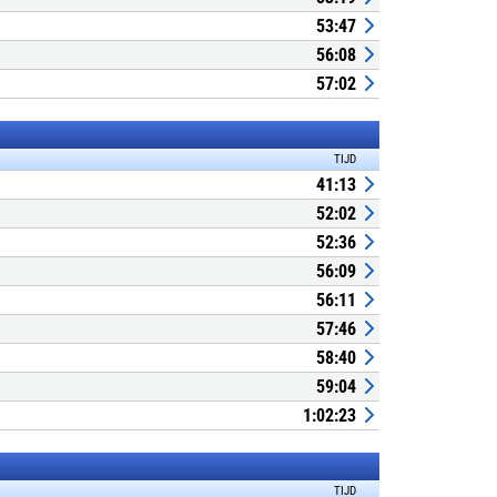
53:47
56:08
57:02
TIJD
41:13
52:02
52:36
56:09
56:11
57:46
58:40
59:04
1:02:23
TIJD