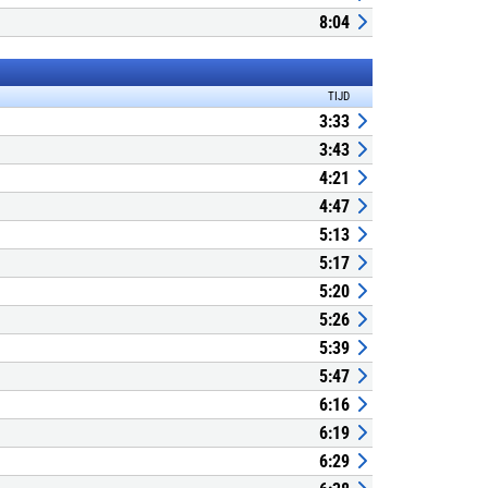
8:04
TIJD
3:33
3:43
4:21
4:47
5:13
5:17
5:20
5:26
5:39
5:47
6:16
6:19
6:29