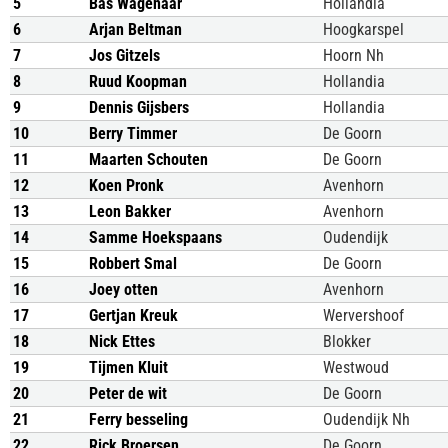
5
Bas Wagenaar
Hollandia
6
Arjan Beltman
Hoogkarspel
7
Jos Gitzels
Hoorn Nh
8
Ruud Koopman
Hollandia
9
Dennis Gijsbers
Hollandia
10
Berry Timmer
De Goorn
11
Maarten Schouten
De Goorn
12
Koen Pronk
Avenhorn
13
Leon Bakker
Avenhorn
14
Samme Hoekspaans
Oudendijk
15
Robbert Smal
De Goorn
16
Joey otten
Avenhorn
17
Gertjan Kreuk
Wervershoof
18
Nick Ettes
Blokker
19
Tijmen Kluit
Westwoud
20
Peter de wit
De Goorn
21
Ferry besseling
Oudendijk Nh
22
Rick Broersen
De Goorn