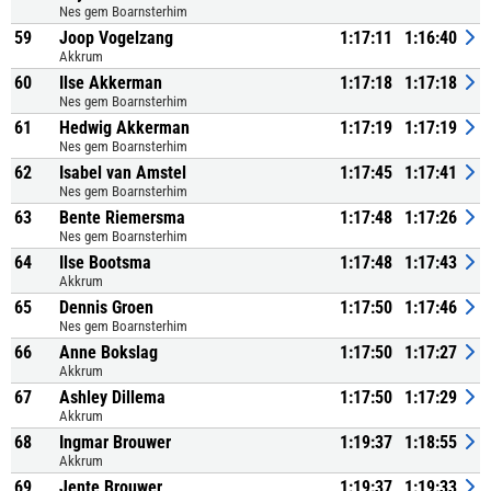
Nes gem Boarnsterhim
59
Joop Vogelzang
1:17:11
1:16:40
Akkrum
60
Ilse Akkerman
1:17:18
1:17:18
Nes gem Boarnsterhim
61
Hedwig Akkerman
1:17:19
1:17:19
Nes gem Boarnsterhim
62
Isabel van Amstel
1:17:45
1:17:41
Nes gem Boarnsterhim
63
Bente Riemersma
1:17:48
1:17:26
Nes gem Boarnsterhim
64
Ilse Bootsma
1:17:48
1:17:43
Akkrum
65
Dennis Groen
1:17:50
1:17:46
Nes gem Boarnsterhim
66
Anne Bokslag
1:17:50
1:17:27
Akkrum
67
Ashley Dillema
1:17:50
1:17:29
Akkrum
68
Ingmar Brouwer
1:19:37
1:18:55
Akkrum
69
Jente Brouwer
1:19:37
1:19:33