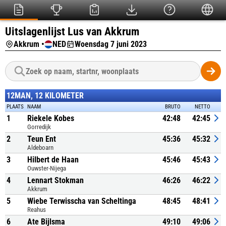
Uitslagenlijst Lus van Akkrum
Akkrum •
NED
Woensdag 7 juni 2023
12MAN, 12 KILOMETER
PLAATS
NAAM
BRUTO
NETTO
1
Riekele Kobes
42:48
42:45
Gorredijk
2
Teun Ent
45:36
45:32
Aldeboarn
3
Hilbert de Haan
45:46
45:43
Ouwster-Nijega
4
Lennart Stokman
46:26
46:22
Akkrum
5
Wiebe Terwisscha van Scheltinga
48:45
48:41
Reahus
6
Ate Bijlsma
49:10
49:06