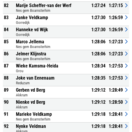
82
Marije Scheffer-van der Werf
1:27:24
1:27:15
Nes gem Boarnsterhim
83
Janke Veldkamp
1:27:30
1:26:59
Gorredijk
84
Hanneke vd Wijk
1:27:30
1:26:59
Gorredijk
85
Marco Jellema
1:28:06
1:27:23
Nes gem Boarnsterhim
86
Jelmer Klijnstra
1:28:06
1:27:23
Nes gem Boarnsterhim
87
Wieke Kamsma-Heida
1:28:34
1:27:53
Grou
88
Joke van Eenenaam
1:28:35
1:27:53
Reduzum
89
Gerben vd Berg
1:29:12
1:28:49
Akkrum
90
Nienke vd Berg
1:29:12
1:28:50
Akkrum
91
Marieke Veldkamp
1:29:18
1:28:41
Nes gem Boarnsterhim
92
Nynke Veldman
1:29:18
1:28:41
Akkrum