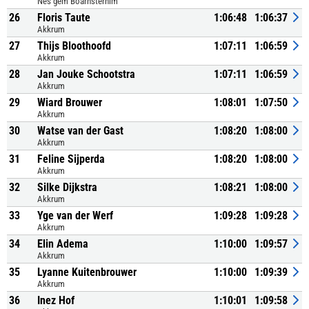
Nes gem Boarnsterhim
26
Floris Taute
1:06:48
1:06:37
Akkrum
27
Thijs Bloothoofd
1:07:11
1:06:59
Akkrum
28
Jan Jouke Schootstra
1:07:11
1:06:59
Akkrum
29
Wiard Brouwer
1:08:01
1:07:50
Akkrum
30
Watse van der Gast
1:08:20
1:08:00
Akkrum
31
Feline Sijperda
1:08:20
1:08:00
Akkrum
32
Silke Dijkstra
1:08:21
1:08:00
Akkrum
33
Yge van der Werf
1:09:28
1:09:28
Akkrum
34
Elin Adema
1:10:00
1:09:57
Akkrum
35
Lyanne Kuitenbrouwer
1:10:00
1:09:39
Akkrum
36
Inez Hof
1:10:01
1:09:58