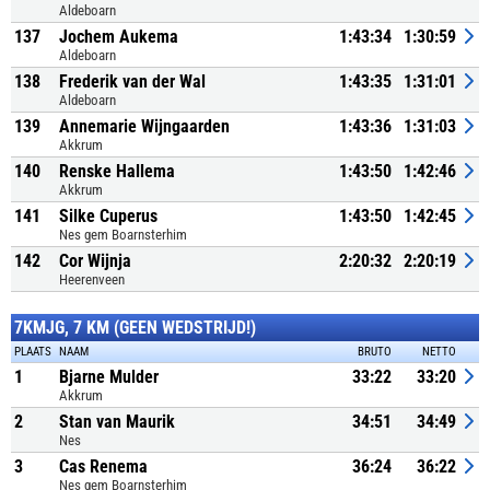
Aldeboarn
137
Jochem Aukema
1:43:34
1:30:59
Aldeboarn
138
Frederik van der Wal
1:43:35
1:31:01
Aldeboarn
139
Annemarie Wijngaarden
1:43:36
1:31:03
Akkrum
140
Renske Hallema
1:43:50
1:42:46
Akkrum
141
Silke Cuperus
1:43:50
1:42:45
Nes gem Boarnsterhim
142
Cor Wijnja
2:20:32
2:20:19
Heerenveen
7KMJG, 7 KM (GEEN WEDSTRIJD!)
PLAATS
NAAM
BRUTO
NETTO
1
Bjarne Mulder
33:22
33:20
Akkrum
2
Stan van Maurik
34:51
34:49
Nes
3
Cas Renema
36:24
36:22
Nes gem Boarnsterhim