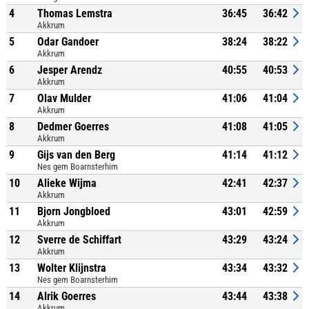
4
Thomas Lemstra
36:45
36:42
Akkrum
5
Odar Gandoer
38:24
38:22
Akkrum
6
Jesper Arendz
40:55
40:53
Akkrum
7
Olav Mulder
41:06
41:04
Akkrum
8
Dedmer Goerres
41:08
41:05
Akkrum
9
Gijs van den Berg
41:14
41:12
Nes gem Boarnsterhim
10
Alieke Wijma
42:41
42:37
Akkrum
11
Bjorn Jongbloed
43:01
42:59
Akkrum
12
Sverre de Schiffart
43:29
43:24
Akkrum
13
Wolter Klijnstra
43:34
43:32
Nes gem Boarnsterhim
14
Alrik Goerres
43:44
43:38
Akkrum