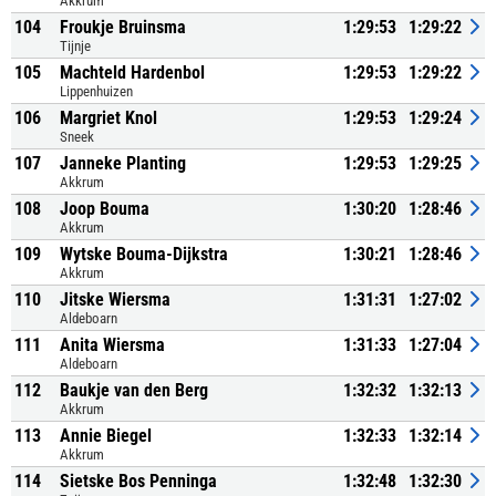
Akkrum
104
Froukje Bruinsma
1:29:53
1:29:22
Tijnje
105
Machteld Hardenbol
1:29:53
1:29:22
Lippenhuizen
106
Margriet Knol
1:29:53
1:29:24
Sneek
107
Janneke Planting
1:29:53
1:29:25
Akkrum
108
Joop Bouma
1:30:20
1:28:46
Akkrum
109
Wytske Bouma-Dijkstra
1:30:21
1:28:46
Akkrum
110
Jitske Wiersma
1:31:31
1:27:02
Aldeboarn
111
Anita Wiersma
1:31:33
1:27:04
Aldeboarn
112
Baukje van den Berg
1:32:32
1:32:13
Akkrum
113
Annie Biegel
1:32:33
1:32:14
Akkrum
114
Sietske Bos Penninga
1:32:48
1:32:30