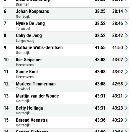
Drachten
6
Johan Koopmans
38:25
38:14
Gorredijk
7
Nynke De Jong
38:52
38:46
Terwispel
8
Coby de Jong
38:52
38:42
Langezwaag
9
Nathalie Wubs-Gerritsen
41:55
41:50
Gorredijk
10
Ilse Seijsener
43:08
43:02
Heerenveen
11
Sanne Knol
43:08
43:02
Heerenveen
12
Marleen Timmerman
43:08
42:58
Terwispel
13
Martijn van der Woude
43:31
43:21
Gorredijk
14
Betty Hellinga
43:31
43:23
Gorredijk
15
Berend Veenstra
43:36
43:29
Gorredijk