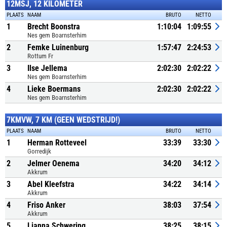
12MSJ, 12 KILOMETER
PLAATS
NAAM
BRUTO
NETTO
1
Brecht Boonstra
1:10:04
1:09:55
Nes gem Boarnsterhim
2
Femke Luinenburg
1:57:47
2:24:53
Rottum Fr
3
Ilse Jellema
2:02:30
2:02:22
Nes gem Boarnsterhim
4
Lieke Boermans
2:02:30
2:02:22
Nes gem Boarnsterhim
7KMVW, 7 KM (GEEN WEDSTRIJD!)
PLAATS
NAAM
BRUTO
NETTO
1
Herman Rotteveel
33:39
33:30
Gorredijk
2
Jelmer Oenema
34:20
34:12
Akkrum
3
Abel Kleefstra
34:22
34:14
Akkrum
4
Friso Anker
38:03
37:54
Akkrum
5
Lianna Schwering
38:25
38:15