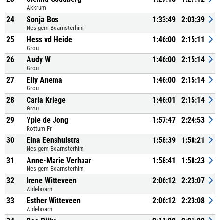
Akkrum
24
Sonja Bos
1:33:49
2:03:39
Nes gem Boarnsterhim
25
Hess vd Heide
1:46:00
2:15:11
Grou
26
Audy W
1:46:00
2:15:14
Grou
27
Elly Anema
1:46:00
2:15:14
Grou
28
Carla Kriege
1:46:01
2:15:14
Grou
29
Ypie de Jong
1:57:47
2:24:53
Rottum Fr
30
Elna Eenshuistra
1:58:39
1:58:21
Nes gem Boarnsterhim
31
Anne-Marie Verhaar
1:58:41
1:58:23
Nes gem Boarnsterhim
32
Irene Witteveen
2:06:12
2:23:07
Aldeboarn
33
Esther Witteveen
2:06:12
2:23:08
Aldeboarn