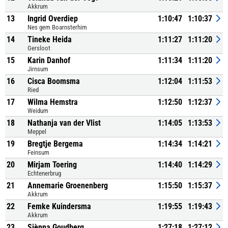
Akkrum
13
Ingrid Overdiep
1:10:47
1:10:37
Nes gem Boarnsterhim
14
Tineke Heida
1:11:27
1:11:20
Gersloot
15
Karin Danhof
1:11:34
1:11:20
Jirnsum
16
Cisca Boomsma
1:12:04
1:11:53
Ried
17
Wilma Hemstra
1:12:50
1:12:37
Weidum
18
Nathanja van der Vlist
1:14:05
1:13:53
Meppel
19
Bregtje Bergema
1:14:34
1:14:21
Feinsum
20
Mirjam Toering
1:14:40
1:14:29
Echtenerbrug
21
Annemarie Groenenberg
1:15:50
1:15:37
Akkrum
22
Femke Kuindersma
1:19:55
1:19:43
Akkrum
23
Siènna Goudberg
1:27:18
1:27:12