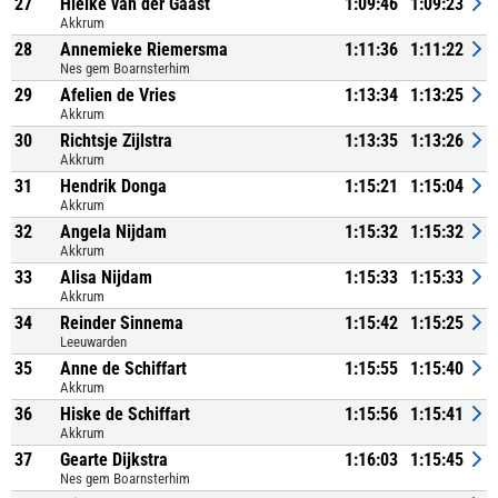
27
Hielke van der Gaast
1:09:46
1:09:23
Akkrum
28
Annemieke Riemersma
1:11:36
1:11:22
Nes gem Boarnsterhim
29
Afelien de Vries
1:13:34
1:13:25
Akkrum
30
Richtsje Zijlstra
1:13:35
1:13:26
Akkrum
31
Hendrik Donga
1:15:21
1:15:04
Akkrum
32
Angela Nijdam
1:15:32
1:15:32
Akkrum
33
Alisa Nijdam
1:15:33
1:15:33
Akkrum
34
Reinder Sinnema
1:15:42
1:15:25
Leeuwarden
35
Anne de Schiffart
1:15:55
1:15:40
Akkrum
36
Hiske de Schiffart
1:15:56
1:15:41
Akkrum
37
Gearte Dijkstra
1:16:03
1:15:45
Nes gem Boarnsterhim