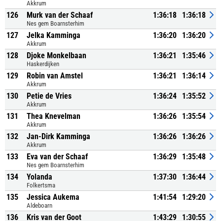
Akkrum
126
Murk van der Schaaf
1:36:18
1:36:18
Nes gem Boarnsterhim
127
Jelka Kamminga
1:36:20
1:36:20
Akkrum
128
Djoke Monkelbaan
1:36:21
1:35:46
Haskerdijken
129
Robin van Amstel
1:36:21
1:36:14
Akkrum
130
Petie de Vries
1:36:24
1:35:52
Akkrum
131
Thea Knevelman
1:36:26
1:35:54
Akkrum
132
Jan-Dirk Kamminga
1:36:26
1:36:26
Akkrum
133
Eva van der Schaaf
1:36:29
1:35:48
Nes gem Boarnsterhim
134
Yolanda
1:37:30
1:36:44
Folkertsma
135
Jessica Aukema
1:41:54
1:29:20
Aldeboarn
136
Kris van der Goot
1:43:29
1:30:55