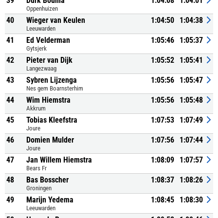
39
Durk Bouma
1:04:08
1:04:01
Oppenhuizen
40
Wieger van Keulen
1:04:50
1:04:38
Leeuwarden
41
Ed Velderman
1:05:46
1:05:37
Gytsjerk
42
Pieter van Dijk
1:05:52
1:05:41
Langezwaag
43
Sybren Lijzenga
1:05:56
1:05:47
Nes gem Boarnsterhim
44
Wim Hiemstra
1:05:56
1:05:48
Akkrum
45
Tobias Kleefstra
1:07:53
1:07:49
Joure
46
Domien Mulder
1:07:56
1:07:44
Joure
47
Jan Willem Hiemstra
1:08:09
1:07:57
Bears Fr
48
Bas Bosscher
1:08:37
1:08:26
Groningen
49
Marijn Yedema
1:08:45
1:08:30
Leeuwarden