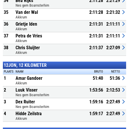
34
Bea Rijks
2:11:28
2:21:29
Nes gem Boarnsterhim
35
Van der Wal
2:11:28
2:21:32
Akkrum
36
Grietje Iden
2:11:31
2:11:11
Akkrum
37
Petra de Vries
2:11:31
2:11:11
Akkrum
38
Chris Sluijter
2:11:37
2:27:09
Akkrum
12JON, 12 KILOMETER
PLAATS
NAAM
BRUTO
NETTO
1
Amar Gandoer
51:40
51:36
Akkrum
2
Luuk Visser
1:53:56
2:12:53
Nes gem Boarnsterhim
3
Dex Ruiter
1:59:16
2:27:49
Nes gem Boarnsterhim
4
Hidde Zeilstra
1:59:17
2:27:49
Akkrum