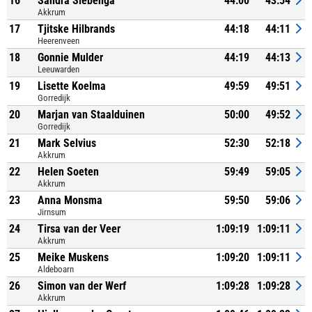
16
Sandra Siebenga
44:00
43:54
Akkrum
17
Tjitske Hilbrands
44:18
44:11
Heerenveen
18
Gonnie Mulder
44:19
44:13
Leeuwarden
19
Lisette Koelma
49:59
49:51
Gorredijk
20
Marjan van Staalduinen
50:00
49:52
Gorredijk
21
Mark Selvius
52:30
52:18
Akkrum
22
Helen Soeten
59:49
59:05
Akkrum
23
Anna Monsma
59:50
59:06
Jirnsum
24
Tirsa van der Veer
1:09:19
1:09:11
Akkrum
25
Meike Muskens
1:09:20
1:09:11
Aldeboarn
26
Simon van der Werf
1:09:28
1:09:28
Akkrum