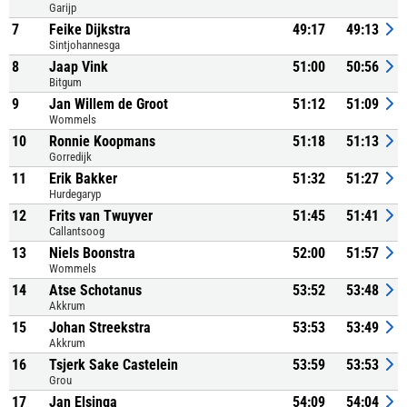
Garijp
7
Feike Dijkstra
49:17
49:13
Sintjohannesga
8
Jaap Vink
51:00
50:56
Bitgum
9
Jan Willem de Groot
51:12
51:09
Wommels
10
Ronnie Koopmans
51:18
51:13
Gorredijk
11
Erik Bakker
51:32
51:27
Hurdegaryp
12
Frits van Twuyver
51:45
51:41
Callantsoog
13
Niels Boonstra
52:00
51:57
Wommels
14
Atse Schotanus
53:52
53:48
Akkrum
15
Johan Streekstra
53:53
53:49
Akkrum
16
Tsjerk Sake Castelein
53:59
53:53
Grou
17
Jan Elsinga
54:09
54:04