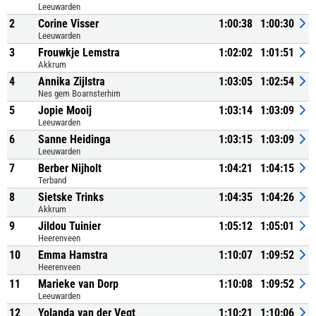
Leeuwarden
2
Corine Visser
1:00:38
1:00:30
Leeuwarden
3
Frouwkje Lemstra
1:02:02
1:01:51
Akkrum
4
Annika Zijlstra
1:03:05
1:02:54
Nes gem Boarnsterhim
5
Jopie Mooij
1:03:14
1:03:09
Leeuwarden
6
Sanne Heidinga
1:03:15
1:03:09
Leeuwarden
7
Berber Nijholt
1:04:21
1:04:15
Terband
8
Sietske Trinks
1:04:35
1:04:26
Akkrum
9
Jildou Tuinier
1:05:12
1:05:01
Heerenveen
10
Emma Hamstra
1:10:07
1:09:52
Heerenveen
11
Marieke van Dorp
1:10:08
1:09:52
Leeuwarden
12
Yolanda van der Vegt
1:10:21
1:10:06