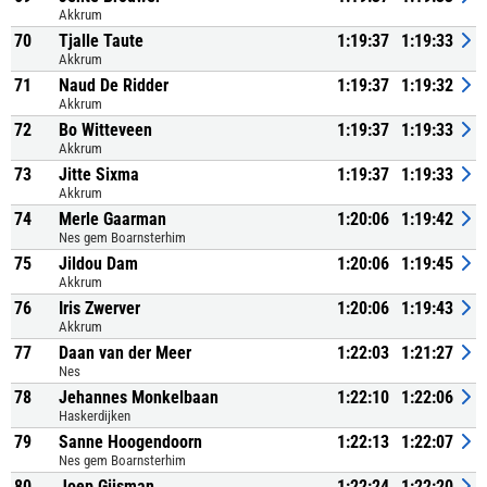
Akkrum
70
Tjalle Taute
1:19:37
1:19:33
Akkrum
71
Naud De Ridder
1:19:37
1:19:32
Akkrum
72
Bo Witteveen
1:19:37
1:19:33
Akkrum
73
Jitte Sixma
1:19:37
1:19:33
Akkrum
74
Merle Gaarman
1:20:06
1:19:42
Nes gem Boarnsterhim
75
Jildou Dam
1:20:06
1:19:45
Akkrum
76
Iris Zwerver
1:20:06
1:19:43
Akkrum
77
Daan van der Meer
1:22:03
1:21:27
Nes
78
Jehannes Monkelbaan
1:22:10
1:22:06
Haskerdijken
79
Sanne Hoogendoorn
1:22:13
1:22:07
Nes gem Boarnsterhim
80
Joep Gijsman
1:22:24
1:22:20