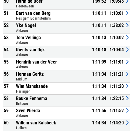
50
Harm de Boer
1:09:52
1:09:46
Heerenveen
51
Bart van den Berg
1:10:11
1:10:01
Nes gem Boarnsterhim
52
Yke Nagel
1:10:11
1:38:02
Akkrum
53
Tom Vellinga
1:10:13
1:10:02
Akkrum
54
Rients van Dijk
1:10:18
1:10:04
Akkrum
55
Hendrik van der Veer
1:11:09
1:11:01
Akkrum
56
Herman Geritz
1:11:34
1:11:21
Midlum
57
Wim Manshande
1:11:34
1:11:20
Harlingen
58
Bouke Fennema
1:11:34
1:22:15
Britsum
59
Sven Wierda
1:11:56
1:11:52
Akkrum
60
Willem van Kalsbeek
1:14:34
1:14:20
Hallum