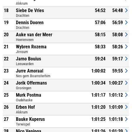
Akkrum
18
Siebe De Vries
54:52
54:48
Drachten
19
Dennis Dooren
57:06
56:59
Drachten
20
Auke van der Meer
58:15
58:08
Heerenveen
21
Wybren Rozema
58:33
58:26
Jirnsum
22
Jarno Bouius
59:24
59:17
Leeuwarden
23
Jurre Amoraal
1:00:02
59:55
Nes gem Boarnsterhim
24
Jorik Offermans
1:00:34
1:00:27
Groningen
25
Murk Postma
1:01:17
1:01:12
Oudehaske
26
Erben Hof
1:01:20
1:01:09
Akkrum
27
Bauke Kuperus
1:01:25
1:01:18
Terwispel
28
Nico Veninga
1:01:26
1:01:20