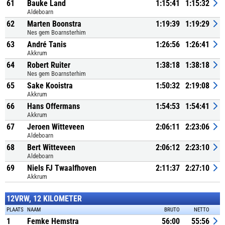
61
Bauke Land
1:15:41
1:15:32
Aldeboarn
62
Marten Boonstra
1:19:39
1:19:29
Nes gem Boarnsterhim
63
André Tanis
1:26:56
1:26:41
Akkrum
64
Robert Ruiter
1:38:18
1:38:18
Nes gem Boarnsterhim
65
Sake Kooistra
1:50:32
2:19:08
Akkrum
66
Hans Offermans
1:54:53
1:54:41
Akkrum
67
Jeroen Witteveen
2:06:11
2:23:06
Aldeboarn
68
Bert Witteveen
2:06:12
2:23:10
Aldeboarn
69
Niels FJ Twaalfhoven
2:11:37
2:27:10
Akkrum
12VRW, 12 KILOMETER
PLAATS
NAAM
BRUTO
NETTO
1
Femke Hemstra
56:00
55:56