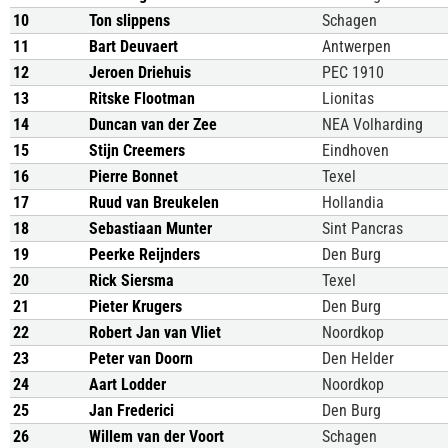
10
Ton slippens
Schagen
11
Bart Deuvaert
Antwerpen
12
Jeroen Driehuis
PEC 1910
13
Ritske Flootman
Lionitas
14
Duncan van der Zee
NEA Volharding
15
Stijn Creemers
Eindhoven
16
Pierre Bonnet
Texel
17
Ruud van Breukelen
Hollandia
18
Sebastiaan Munter
Sint Pancras
19
Peerke Reijnders
Den Burg
20
Rick Siersma
Texel
21
Pieter Krugers
Den Burg
22
Robert Jan van Vliet
Noordkop
23
Peter van Doorn
Den Helder
24
Aart Lodder
Noordkop
25
Jan Frederici
Den Burg
26
Willem van der Voort
Schagen