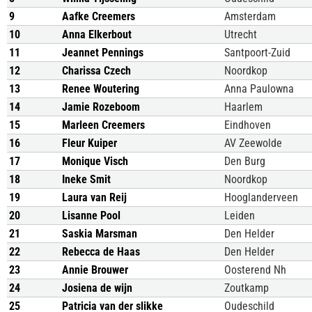
9
Aafke Creemers
Amsterdam
10
Anna Elkerbout
Utrecht
11
Jeannet Pennings
Santpoort-Zuid
12
Charissa Czech
Noordkop
13
Renee Woutering
Anna Paulowna
14
Jamie Rozeboom
Haarlem
15
Marleen Creemers
Eindhoven
16
Fleur Kuiper
AV Zeewolde
17
Monique Visch
Den Burg
18
Ineke Smit
Noordkop
19
Laura van Reij
Hooglanderveen
20
Lisanne Pool
Leiden
21
Saskia Marsman
Den Helder
22
Rebecca de Haas
Den Helder
23
Annie Brouwer
Oosterend Nh
24
Josiena de wijn
Zoutkamp
25
Patricia van der slikke
Oudeschild