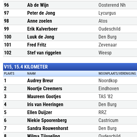
96
Ab de Wijn
Oosterend Nh
97
Peter de Jong
Lycurgus
98
Anne zoelen
Atos
99
Erik Kalverboer
Oudeschild
100
Luuk de Jong
Den Burg
101
Fred Fritz
Zevenaar
102
Stef van riggelen
Weesp
V15, 15.4 KILOMETER
PLAATS
NAAM
WOONPLAATS/VERENIGING
1
Audrey Breur
Noordkop
2
Noortje Creemers
Eindhoven
3
Maureen Gootjes
TAS '82
4
Iris van Heeringen
Den Burg
5
Ellen Duijzer
RRZ
6
Niekie Spoorenberg
Castricum
7
Sandra Rouwenhorst
Den Burg
8
Wilma Tijsseling
Oudeschild