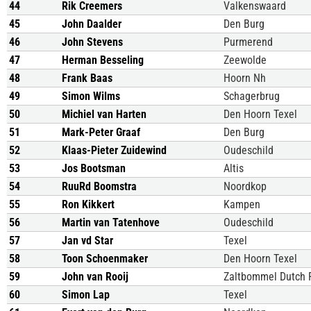
44
Rik Creemers
Valkenswaard
45
John Daalder
Den Burg
46
John Stevens
Purmerend
47
Herman Besseling
Zeewolde
48
Frank Baas
Hoorn Nh
49
Simon Wilms
Schagerbrug
50
Michiel van Harten
Den Hoorn Texel
51
Mark-Peter Graaf
Den Burg
52
Klaas-Pieter Zuidewind
Oudeschild
53
Jos Bootsman
Altis
54
RuuRd Boomstra
Noordkop
55
Ron Kikkert
Kampen
56
Martin van Tatenhove
Oudeschild
57
Jan vd Star
Texel
58
Toon Schoenmaker
Den Hoorn Texel
59
John van Rooij
Zaltbommel Dutch 
60
Simon Lap
Texel