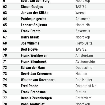
61
Evert van den Burg
Noordkop
62
Simon Gootjes
TAS '82
63
Jur van der Slikke
Weesp
64
Patricque gerrits
Aalsmeer
65
Lennart Spijkstra
Hoorn Nh
66
Frank Drenth
Beverwijk
67
Harry Kraak
Noordkop
68
Jos Willems
Flevo Delta
69
Bert Hoeve
TAS '82
70
Frank Werkhoven
Amsterdam
71
Frank Ellenbroek
AV Zeewolde
72
Ed van der Ham
Oudeschild
73
Geert-Jan Creemers
Nuenen
74
Wouter van Onzenoort
Den Helder
75
Fred Poede
Oosterend Nh
76
Frank Brandsma
Statina
77
Dennis Zevenbergen
Rotterdam
78
Ronn Toornvliet
Noordkop