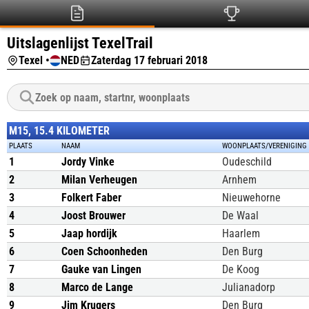
Uitslagenlijst TexelTrail
Texel •
NED
Zaterdag 17 februari 2018
M15, 15.4 KILOMETER
PLAATS
NAAM
WOONPLAATS/VERENIGING
1
Jordy Vinke
Oudeschild
2
Milan Verheugen
Arnhem
3
Folkert Faber
Nieuwehorne
4
Joost Brouwer
De Waal
5
Jaap hordijk
Haarlem
6
Coen Schoonheden
Den Burg
7
Gauke van Lingen
De Koog
8
Marco de Lange
Julianadorp
9
Jim Krugers
Den Burg