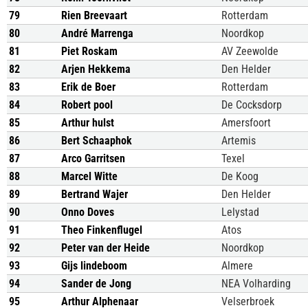
79
Rien Breevaart
Rotterdam
80
André Marrenga
Noordkop
81
Piet Roskam
AV Zeewolde
82
Arjen Hekkema
Den Helder
83
Erik de Boer
Rotterdam
84
Robert pool
De Cocksdorp
85
Arthur hulst
Amersfoort
86
Bert Schaaphok
Artemis
87
Arco Garritsen
Texel
88
Marcel Witte
De Koog
89
Bertrand Wajer
Den Helder
90
Onno Doves
Lelystad
91
Theo Finkenflugel
Atos
92
Peter van der Heide
Noordkop
93
Gijs lindeboom
Almere
94
Sander de Jong
NEA Volharding
95
Arthur Alphenaar
Velserbroek