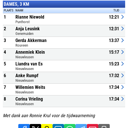
DAMES, 3 KM
PLAATS
NAAM
TIJD
1
Rianne Niewold
12:21
Punthorst
2
Anja Leusink
12:31
Genemuiden
3
Gerda Akkerman
13:37
Rouveen
4
Annemiek Klein
15:17
Nieuwleusen
5
Liandra van Es
15:23
Nieuwleusen
6
Anke Rumpf
17:32
Nieuwleusen
7
Willemien Weits
17:34
Nieuwleusen
8
Corina Vrieling
17:34
Nieuwleusen
Met dank aan Ronnie Krul voor de tijdwaarneming