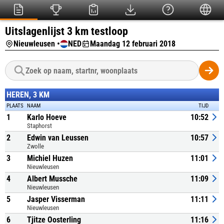
Uitslagenlijst 3 km testloop
Nieuwleusen •
NED
Maandag 12 februari 2018
HEREN, 3 KM
PLAATS
NAAM
TIJD
1
Karlo Hoeve
10:52
Staphorst
2
Edwin van Leussen
10:57
Zwolle
3
Michiel Huzen
11:01
Nieuwleusen
4
Albert Mussche
11:09
Nieuwleusen
5
Jasper Visserman
11:11
Nieuwleusen
6
Tjitze Oosterling
11:16