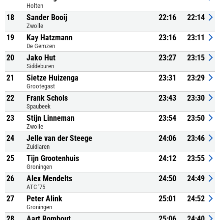
Holten
18
Sander Booij
22:16
22:14
Zwolle
19
Kay Hatzmann
23:16
23:11
De Gemzen
20
Jako Hut
23:27
23:15
Siddeburen
21
Sietze Huizenga
23:31
23:29
Grootegast
22
Frank Schols
23:43
23:30
Spaubeek
23
Stijn Linneman
23:54
23:50
Zwolle
24
Jelle van der Steege
24:06
23:46
Zuidlaren
25
Tijn Grootenhuis
24:12
23:55
Groningen
26
Alex Mendelts
24:50
24:49
ATC '75
27
Peter Alink
25:01
24:52
Groningen
28
Aart Rombout
25:06
24:40