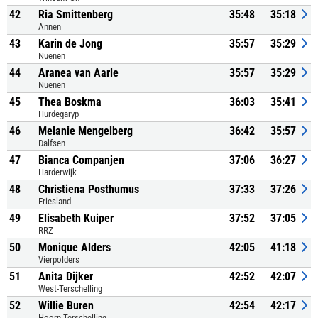
42
Ria Smittenberg
35:48
35:18
Annen
43
Karin de Jong
35:57
35:29
Nuenen
44
Aranea van Aarle
35:57
35:29
Nuenen
45
Thea Boskma
36:03
35:41
Hurdegaryp
46
Melanie Mengelberg
36:42
35:57
Dalfsen
47
Bianca Companjen
37:06
36:27
Harderwijk
48
Christiena Posthumus
37:33
37:26
Friesland
49
Elisabeth Kuiper
37:52
37:05
RRZ
50
Monique Alders
42:05
41:18
Vierpolders
51
Anita Dijker
42:52
42:07
West-Terschelling
52
Willie Buren
42:54
42:17
Hoorn Terschelling