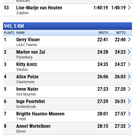
Blaricum
53
Lise-Marije van Houten
1:40:19
1:40:19
Zutphen
V45, 5 KM
PLAATS
NAAM
BRUTO
NETTO
1
Gerry Visser
22:41
22:40
LAAC Twente
2
Marlon van Zal
24:28
24:23
Pijnenburg
3
Kitty Arntz
24:35
24:27
Vleuten
4
Alice Potze
26:06
26:03
Zwartemeer
5
Irene Nater
27:23
27:20
Sint Maarten
6
Inge Poortvliet
27:29
26:51
Donkerbroek
7
Brigitte Haarms-Moonen
28:01
27:57
't Veld
8
Annet Wortelboer
28:15
27:32
Diever