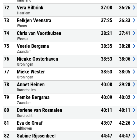
Midsland
72
Vera Hilbrink
37:08
36:26
Haarlem
73
Eelkjen Veenstra
37:25
36:33
Warns
74
Chris van Voorthuizen
38:21
37:41
Weesp
75
Veerle Bergsma
38:35
38:28
Zaandam
76
Nienke Oosterhaven
38:53
38:06
Groningen
77
Mieke Wester
38:53
38:05
Groningen
78
Annet Heinen
40:08
39:28
Bunschoten
79
Femke Bergsma
40:09
40:02
Zaandam
80
Doriene van Rosmalen
40:11
40:11
Dordrecht
81
Eva de Graaf
43:07
42:26
Bilthoven
82
Sabine Rijssenbeel
44:47
44:47