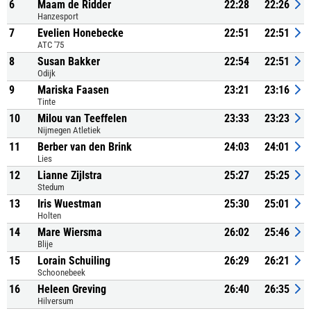
6
Maam de Ridder
22:28
22:26
Hanzesport
7
Evelien Honebecke
22:51
22:51
ATC '75
8
Susan Bakker
22:54
22:51
Odijk
9
Mariska Faasen
23:21
23:16
Tinte
10
Milou van Teeffelen
23:33
23:23
Nijmegen Atletiek
11
Berber van den Brink
24:03
24:01
Lies
12
Lianne Zijlstra
25:27
25:25
Stedum
13
Iris Wuestman
25:30
25:01
Holten
14
Mare Wiersma
26:02
25:46
Blije
15
Lorain Schuiling
26:29
26:21
Schoonebeek
16
Heleen Greving
26:40
26:35
Hilversum