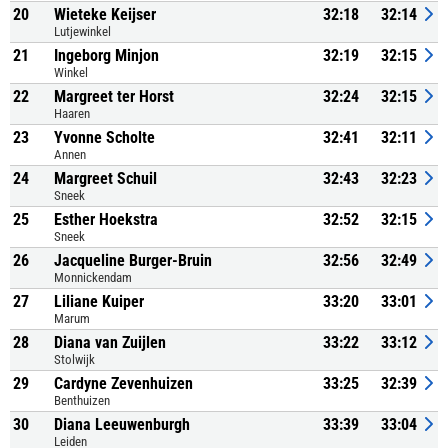
20
Wieteke Keijser
32:18
32:14
Lutjewinkel
21
Ingeborg Minjon
32:19
32:15
Winkel
22
Margreet ter Horst
32:24
32:15
Haaren
23
Yvonne Scholte
32:41
32:11
Annen
24
Margreet Schuil
32:43
32:23
Sneek
25
Esther Hoekstra
32:52
32:15
Sneek
26
Jacqueline Burger-Bruin
32:56
32:49
Monnickendam
27
Liliane Kuiper
33:20
33:01
Marum
28
Diana van Zuijlen
33:22
33:12
Stolwijk
29
Cardyne Zevenhuizen
33:25
32:39
Benthuizen
30
Diana Leeuwenburgh
33:39
33:04
Leiden