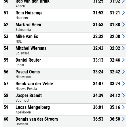
50
Rob van den Brink
31:25
31:02
Assen
51
Rein Huizenga
31:53
31:21
Haarlem
52
Mark vd Veen
31:53
31:38
Scheemda
53
Mike van Es
32:32
32:08
NSL
54
Mitchel Wiersma
32:43
32:02
Bolsward
55
Daniel Reuter
33:13
32:46
Rogat
56
Pascal Ooms
33:24
32:42
Nieuwpoort
57
Rienk van der Velde
34:07
33:24
Nieuwe Pekela
58
Jasper Brandt
34:39
34:12
Voorhout
59
Lucas Mengelberg
36:01
35:16
Apeldoorn
60
Dennis van der Stroom
36:53
36:50
Horssen