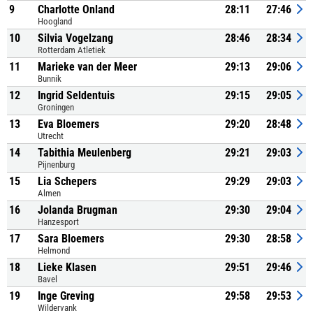
9
Charlotte Onland
28:11
27:46
Hoogland
10
Silvia Vogelzang
28:46
28:34
Rotterdam Atletiek
11
Marieke van der Meer
29:13
29:06
Bunnik
12
Ingrid Seldentuis
29:15
29:05
Groningen
13
Eva Bloemers
29:20
28:48
Utrecht
14
Tabithia Meulenberg
29:21
29:03
Pijnenburg
15
Lia Schepers
29:29
29:03
Almen
16
Jolanda Brugman
29:30
29:04
Hanzesport
17
Sara Bloemers
29:30
28:58
Helmond
18
Lieke Klasen
29:51
29:46
Bavel
19
Inge Greving
29:58
29:53
Wildervank