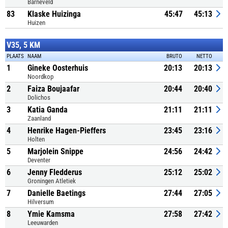
Barneveld
83
Klaske Huizinga
45:47
45:13
Huizen
V35, 5 KM
PLAATS
NAAM
BRUTO
NETTO
1
Gineke Oosterhuis
20:13
20:13
Noordkop
2
Faiza Boujaafar
20:44
20:40
Dolichos
3
Katia Ganda
21:11
21:11
Zaanland
4
Henrike Hagen-Pieffers
23:45
23:16
Holten
5
Marjolein Snippe
24:56
24:42
Deventer
6
Jenny Fledderus
25:12
25:02
Groningen Atletiek
7
Danielle Baetings
27:44
27:05
Hilversum
8
Ymie Kamsma
27:58
27:42
Leeuwarden