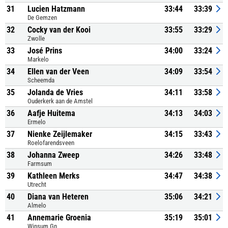
31
Lucien Hatzmann
33:44
33:39
De Gemzen
32
Cocky van der Kooi
33:55
33:29
Zwolle
33
José Prins
34:00
33:24
Markelo
34
Ellen van der Veen
34:09
33:54
Scheemda
35
Jolanda de Vries
34:11
33:58
Ouderkerk aan de Amstel
36
Aafje Huitema
34:13
34:03
Ermelo
37
Nienke Zeijlemaker
34:15
33:43
Roelofarendsveen
38
Johanna Zweep
34:26
33:48
Farmsum
39
Kathleen Merks
34:47
34:38
Utrecht
40
Diana van Heteren
35:06
34:21
Almelo
41
Annemarie Groenia
35:19
35:01
Winsum Gn