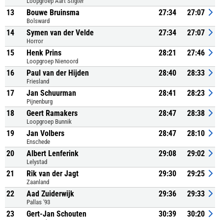
Loopgroep Aart Stigter
13
Bouwe Bruinsma
27:34
27:07
Bolsward
14
Symen van der Velde
27:34
27:07
Horror
15
Henk Prins
28:21
27:46
Loopgroep Nienoord
16
Paul van der Hijden
28:40
28:33
Friesland
17
Jan Schuurman
28:41
28:23
Pijnenburg
18
Geert Ramakers
28:47
28:38
Loopgroep Bunnik
19
Jan Volbers
28:47
28:10
Enschede
20
Albert Lenferink
29:08
29:02
Lelystad
21
Rik van der Jagt
29:30
29:25
Zaanland
22
Aad Zuiderwijk
29:36
29:33
Pallas '93
23
Gert-Jan Schouten
30:39
30:20