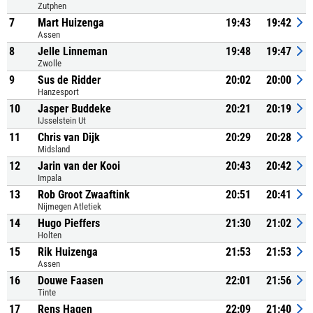
Zutphen
7
Mart Huizenga
19:43
19:42
Assen
8
Jelle Linneman
19:48
19:47
Zwolle
9
Sus de Ridder
20:02
20:00
Hanzesport
10
Jasper Buddeke
20:21
20:19
IJsselstein Ut
11
Chris van Dijk
20:29
20:28
Midsland
12
Jarin van der Kooi
20:43
20:42
Impala
13
Rob Groot Zwaaftink
20:51
20:41
Nijmegen Atletiek
14
Hugo Pieffers
21:30
21:02
Holten
15
Rik Huizenga
21:53
21:53
Assen
16
Douwe Faasen
22:01
21:56
Tinte
17
Rens Hagen
22:09
21:40