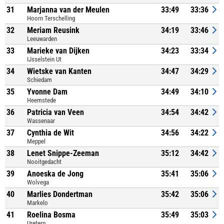
31
Marjanna van der Meulen
33:49
33:36
Hoorn Terschelling
32
Meriam Reusink
34:19
33:46
Leeuwarden
33
Marieke van Dijken
34:23
33:34
IJsselstein Ut
34
Wietske van Kanten
34:47
34:29
Schiedam
35
Yvonne Dam
34:49
34:10
Heemstede
36
Patricia van Veen
34:54
34:42
Wassenaar
37
Cynthia de Wit
34:56
34:22
Meppel
38
Lenet Snippe-Zeeman
35:12
34:42
Nooitgedacht
39
Anoeska de Jong
35:41
35:06
Wolvega
40
Marlies Dondertman
35:42
35:06
Markelo
41
Roelina Bosma
35:49
35:03
Ureterp