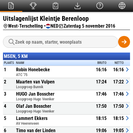
Uitslagenlijst Kleintje Berenloop
West-Terschelling •
NED
Zaterdag 5 november 2016
MSEN, 5 KM
PLAATS
NAAM
BRUTO
NETTO
1
Robin Honebecke
16:16
16:16
ATC '75
2
Maarten van Vulpen
17:24
17:22
Loopgroep Bunnik
3
HUGO Jan Bosscher
17:46
17:46
Loopgroep Hugo Veenker
4
Olaf Jan Bosscher
17:50
17:50
Loopgroep Hugo Veenker
5
Lammert Ekkers
18:15
18:15
AV Heerenveen
6
Timo van der Linden
19:06
19:05