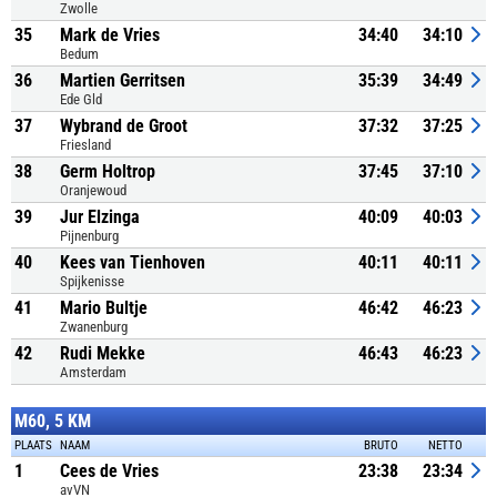
Zwolle
35
Mark de Vries
34:40
34:10
Bedum
36
Martien Gerritsen
35:39
34:49
Ede Gld
37
Wybrand de Groot
37:32
37:25
Friesland
38
Germ Holtrop
37:45
37:10
Oranjewoud
39
Jur Elzinga
40:09
40:03
Pijnenburg
40
Kees van Tienhoven
40:11
40:11
Spijkenisse
41
Mario Bultje
46:42
46:23
Zwanenburg
42
Rudi Mekke
46:43
46:23
Amsterdam
M60, 5 KM
PLAATS
NAAM
BRUTO
NETTO
1
Cees de Vries
23:38
23:34
avVN