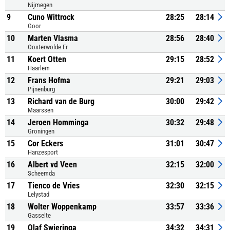
Nijmegen
9
Cuno Wittrock
28:25
28:14
Goor
10
Marten Vlasma
28:56
28:40
Oosterwolde Fr
11
Koert Otten
29:15
28:52
Haarlem
12
Frans Hofma
29:21
29:03
Pijnenburg
13
Richard van de Burg
30:00
29:42
Maarssen
14
Jeroen Homminga
30:32
29:48
Groningen
15
Cor Eckers
31:01
30:47
Hanzesport
16
Albert vd Veen
32:15
32:00
Scheemda
17
Tienco de Vries
32:30
32:15
Lelystad
18
Wolter Woppenkamp
33:57
33:36
Gasselte
19
Olaf Swieringa
34:32
34:31