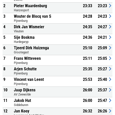
2
Pieter Waardenburg
23:33
23:23
Hanzesport
3
Wouter de Blocq van S
24:28
24:23
Pijnenburg
4
Dirk Jan Wismeier
24:35
24:27
Vleuten
5
Sije Boskma
24:36
24:21
Hurdegaryp
6
Tjeerd Dirk Huizenga
25:10
25:09
Grootegast
7
Frans Witteveen
25:11
25:05
Pijnenburg
8
Arjen Schutte
25:35
25:27
Pijnenburg
9
Vincent van Leent
25:53
25:40
Pijnenburg
10
Jaap Dijkens
26:00
25:37
AV Zeewolde
11
Jakob Hut
26:00
25:47
Siddeburen
12
Jan Kooy
26:32
26:26