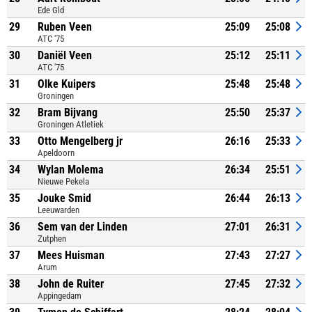
Ede Gld
29
Ruben Veen
25:09
25:08
ATC '75
30
Daniël Veen
25:12
25:11
ATC '75
31
Olke Kuipers
25:48
25:48
Groningen
32
Bram Bijvang
25:50
25:37
Groningen Atletiek
33
Otto Mengelberg jr
26:16
25:33
Apeldoorn
34
Wylan Molema
26:34
25:51
Nieuwe Pekela
35
Jouke Smid
26:44
26:13
Leeuwarden
36
Sem van der Linden
27:01
26:31
Zutphen
37
Mees Huisman
27:43
27:27
Arum
38
John de Ruiter
27:45
27:32
Appingedam