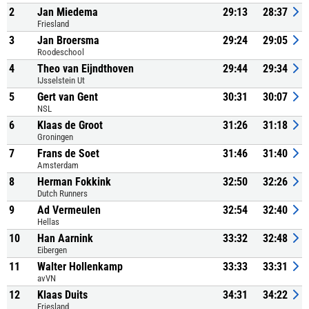
2
Jan Miedema
29:13
28:37
Friesland
3
Jan Broersma
29:24
29:05
Roodeschool
4
Theo van Eijndthoven
29:44
29:34
IJsselstein Ut
5
Gert van Gent
30:31
30:07
NSL
6
Klaas de Groot
31:26
31:18
Groningen
7
Frans de Soet
31:46
31:40
Amsterdam
8
Herman Fokkink
32:50
32:26
Dutch Runners
9
Ad Vermeulen
32:54
32:40
Hellas
10
Han Aarnink
33:32
32:48
Eibergen
11
Walter Hollenkamp
33:33
33:31
avVN
12
Klaas Duits
34:31
34:22
Friesland