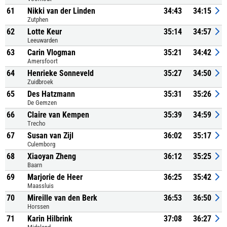
61
Nikki van der Linden
34:43
34:15
Zutphen
62
Lotte Keur
35:14
34:57
Leeuwarden
63
Carin Vlogman
35:21
34:42
Amersfoort
64
Henrieke Sonneveld
35:27
34:50
Zuidbroek
65
Des Hatzmann
35:31
35:26
De Gemzen
66
Claire van Kempen
35:39
34:59
Trecho
67
Susan van Zijl
36:02
35:17
Culemborg
68
Xiaoyan Zheng
36:12
35:25
Baarn
69
Marjorie de Heer
36:25
35:42
Maassluis
70
Mireille van den Berk
36:53
36:50
Horssen
71
Karin Hilbrink
37:08
36:27