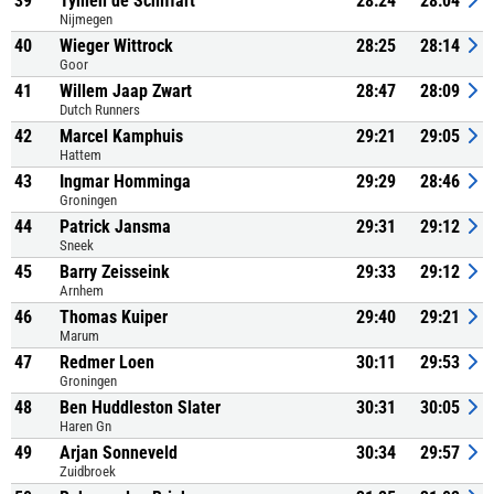
39
Tymen de Schiffart
28:24
28:04
Nijmegen
40
Wieger Wittrock
28:25
28:14
Goor
41
Willem Jaap Zwart
28:47
28:09
Dutch Runners
42
Marcel Kamphuis
29:21
29:05
Hattem
43
Ingmar Homminga
29:29
28:46
Groningen
44
Patrick Jansma
29:31
29:12
Sneek
45
Barry Zeisseink
29:33
29:12
Arnhem
46
Thomas Kuiper
29:40
29:21
Marum
47
Redmer Loen
30:11
29:53
Groningen
48
Ben Huddleston Slater
30:31
30:05
Haren Gn
49
Arjan Sonneveld
30:34
29:57
Zuidbroek