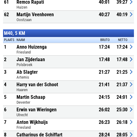
61
Remco Rapati
40:01
39:27
Huizen
62
Martijn Veenhoven
40:27
40:19
Oostzaan
M40, 5 KM
PLAATS
NAAM
BRUTO
NETTO
1
Anno Huizenga
17:24
17:24
Friesland
2
Jan Zijderlaan
17:48
17:48
Polsbroek
3
Ab Slagter
21:27
21:25
Artemis
4
Harry van der Schoot
21:41
21:37
Haaren
5
Martin Schaap
24:15
24:01
Deventer
6
Erwin van Wieringen
26:02
25:30
Utrecht
7
Anton Wijkhuijs
26:23
26:18
Friesland
8
Catharinus de Schiffart
28:24
28:05