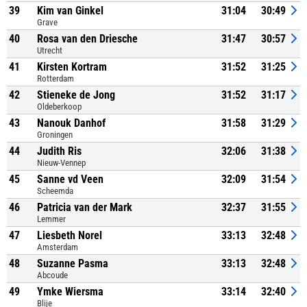
39
Kim van Ginkel
31:04
30:49
Grave
40
Rosa van den Driesche
31:47
30:57
Utrecht
41
Kirsten Kortram
31:52
31:25
Rotterdam
42
Stieneke de Jong
31:52
31:17
Oldeberkoop
43
Nanouk Danhof
31:58
31:29
Groningen
44
Judith Ris
32:06
31:38
Nieuw-Vennep
45
Sanne vd Veen
32:09
31:54
Scheemda
46
Patricia van der Mark
32:37
31:55
Lemmer
47
Liesbeth Norel
33:13
32:48
Amsterdam
48
Suzanne Pasma
33:13
32:48
Abcoude
49
Ymke Wiersma
33:14
32:40
Blije