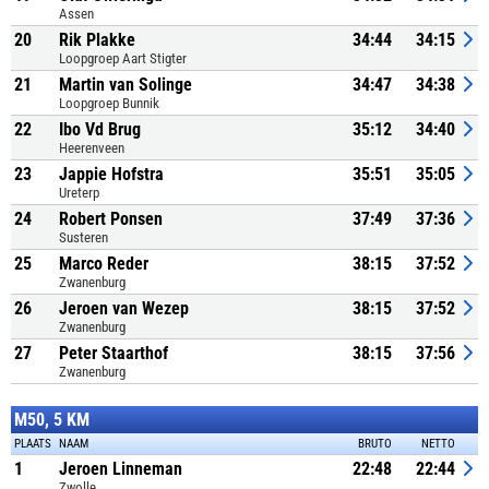
Assen
20
Rik Plakke
34:44
34:15
Loopgroep Aart Stigter
21
Martin van Solinge
34:47
34:38
Loopgroep Bunnik
22
Ibo Vd Brug
35:12
34:40
Heerenveen
23
Jappie Hofstra
35:51
35:05
Ureterp
24
Robert Ponsen
37:49
37:36
Susteren
25
Marco Reder
38:15
37:52
Zwanenburg
26
Jeroen van Wezep
38:15
37:52
Zwanenburg
27
Peter Staarthof
38:15
37:56
Zwanenburg
M50, 5 KM
PLAATS
NAAM
BRUTO
NETTO
1
Jeroen Linneman
22:48
22:44
Zwolle