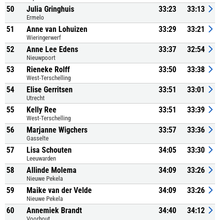
50
Julia Gringhuis
33:23
33:13
Ermelo
51
Anne van Lohuizen
33:29
33:21
Wieringerwerf
52
Anne Lee Edens
33:37
32:54
Nieuwpoort
53
Rieneke Rolff
33:50
33:38
West-Terschelling
54
Elise Gerritsen
33:51
33:01
Utrecht
55
Kelly Ree
33:51
33:39
West-Terschelling
56
Marjanne Wigchers
33:57
33:36
Gasselte
57
Lisa Schouten
34:05
33:30
Leeuwarden
58
Allinde Molema
34:09
33:26
Nieuwe Pekela
59
Maike van der Velde
34:09
33:26
Nieuwe Pekela
60
Annemiek Brandt
34:40
34:12
Voorhout