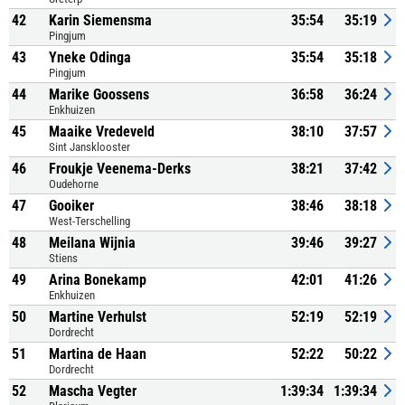
42
Karin Siemensma
35:54
35:19
Pingjum
43
Yneke Odinga
35:54
35:18
Pingjum
44
Marike Goossens
36:58
36:24
Enkhuizen
45
Maaike Vredeveld
38:10
37:57
Sint Jansklooster
46
Froukje Veenema-Derks
38:21
37:42
Oudehorne
47
Gooiker
38:46
38:18
West-Terschelling
48
Meilana Wijnia
39:46
39:27
Stiens
49
Arina Bonekamp
42:01
41:26
Enkhuizen
50
Martine Verhulst
52:19
52:19
Dordrecht
51
Martina de Haan
52:22
50:22
Dordrecht
52
Mascha Vegter
1:39:34
1:39:34