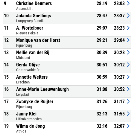
9
Christine Deumers
28:19
28:03
Assendelft
10
Jolanda Snellings
28:47
28:37
Loopgroep Bunnik
11
A. Wortelboer
29:07
28:23
Nieuwe Pekela
12
Monique van der Horst
29:21
29:04
Pijnenburg
13
Nellie van der Bij
30:39
30:28
Midsland
14
Gerda Olijve
30:51
30:12
Oosterwolde Fr
15
Annette Welters
30:59
30:27
Drachten
16
Anne-Marie Leeuwenburgh
31:08
30:52
Lelystad
17
Zwanyke de Ruijter
31:26
31:17
Pijnenburg
18
Janny Klei
32:13
31:55
Uithuizermeeden
19
Wilma de Jong
32:16
32:07
Athlos