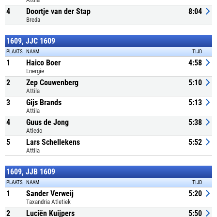
4
Doortje van der Stap
8:04
Breda
1609, JJC 1609
PLAATS
NAAM
TIJD
1
Haico Boer
4:58
Energie
2
Zep Couwenberg
5:10
Attila
3
Gijs Brands
5:13
Attila
4
Guus de Jong
5:38
Atledo
5
Lars Schellekens
5:52
Attila
1609, JJB 1609
PLAATS
NAAM
TIJD
1
Sander Verweij
5:20
Taxandria Atletiek
2
Luciën Kuijpers
5:50