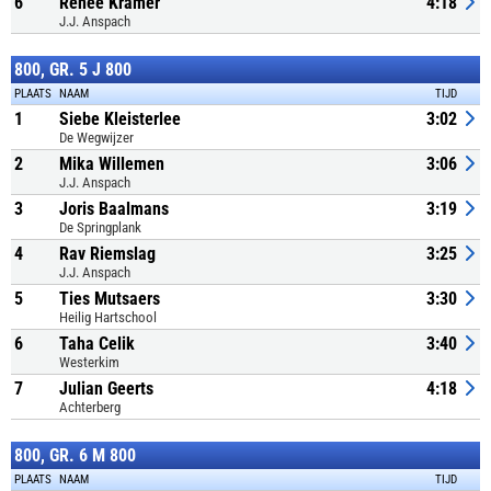
6
Renée Kramer
4:18
J.J. Anspach
800, GR. 5 J 800
PLAATS
NAAM
TIJD
1
Siebe Kleisterlee
3:02
De Wegwijzer
2
Mika Willemen
3:06
J.J. Anspach
3
Joris Baalmans
3:19
De Springplank
4
Rav Riemslag
3:25
J.J. Anspach
5
Ties Mutsaers
3:30
Heilig Hartschool
6
Taha Celik
3:40
Westerkim
7
Julian Geerts
4:18
Achterberg
800, GR. 6 M 800
PLAATS
NAAM
TIJD