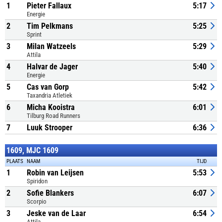
1
Pieter Fallaux
5:17
Energie
2
Tim Pelkmans
5:25
Sprint
3
Milan Watzeels
5:29
Attila
4
Halvar de Jager
5:40
Energie
5
Cas van Gorp
5:42
Taxandria Atletiek
6
Micha Kooistra
6:01
Tilburg Road Runners
7
Luuk Strooper
6:36
1609, MJC 1609
PLAATS
NAAM
TIJD
1
Robin van Leijsen
5:53
Spiridon
2
Sofie Blankers
6:07
Scorpio
3
Jeske van de Laar
6:54
Attila