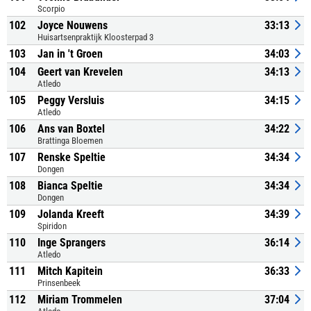
Scorpio
102
Joyce Nouwens
33:13
Huisartsenpraktijk Kloosterpad 3
103
Jan in 't Groen
34:03
104
Geert van Krevelen
34:13
Atledo
105
Peggy Versluis
34:15
Atledo
106
Ans van Boxtel
34:22
Brattinga Bloemen
107
Renske Speltie
34:34
Dongen
108
Bianca Speltie
34:34
Dongen
109
Jolanda Kreeft
34:39
Spiridon
110
Inge Sprangers
36:14
Atledo
111
Mitch Kapitein
36:33
Prinsenbeek
112
Miriam Trommelen
37:04