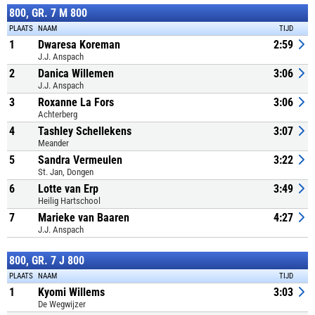
800, GR. 7 M 800
PLAATS
NAAM
TIJD
1
Dwaresa Koreman
2:59
J.J. Anspach
2
Danica Willemen
3:06
J.J. Anspach
3
Roxanne La Fors
3:06
Achterberg
4
Tashley Schellekens
3:07
Meander
5
Sandra Vermeulen
3:22
St. Jan, Dongen
6
Lotte van Erp
3:49
Heilig Hartschool
7
Marieke van Baaren
4:27
J.J. Anspach
800, GR. 7 J 800
PLAATS
NAAM
TIJD
1
Kyomi Willems
3:03
De Wegwijzer