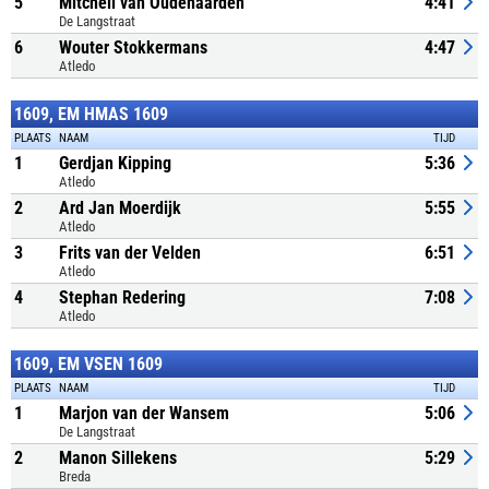
5
Mitchell van Oudenaarden
4:41
De Langstraat
6
Wouter Stokkermans
4:47
Atledo
1609, EM HMAS 1609
PLAATS
NAAM
TIJD
1
Gerdjan Kipping
5:36
Atledo
2
Ard Jan Moerdijk
5:55
Atledo
3
Frits van der Velden
6:51
Atledo
4
Stephan Redering
7:08
Atledo
1609, EM VSEN 1609
PLAATS
NAAM
TIJD
1
Marjon van der Wansem
5:06
De Langstraat
2
Manon Sillekens
5:29
Breda