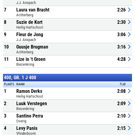
J.J. Anspach
7
Laura van Bracht
2:26
Achterberg
8
Suzie de Kort
2:30
Heilig Hartschool
9
Fleur de Jong
3:06
J.J. Anspach
10
Guusje Brugman
3:16
Achterberg
11
Lize in 't Groen
4:28
Biezenkring
400, GR. 1 J 400
PLAATS
NAAM
TIJD
1
Ramon Derks
2:08
Heilig Hartschool
2
Luuk Verstegen
2:09
Biezenkring
3
Santino Perra
2:10
Overig
4
Levy Panis
2:15
Vlinderboom