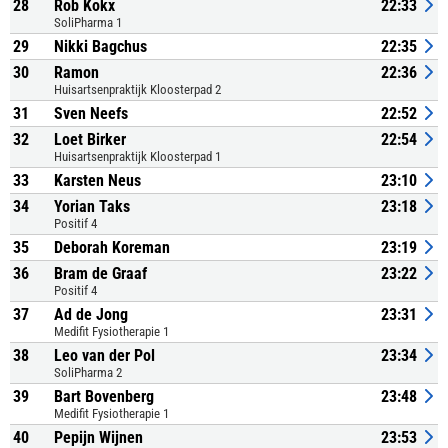
28
Rob Kokx
22:33
SoliPharma 1
29
Nikki Bagchus
22:35
30
Ramon
22:36
Huisartsenpraktijk Kloosterpad 2
31
Sven Neefs
22:52
32
Loet Birker
22:54
Huisartsenpraktijk Kloosterpad 1
33
Karsten Neus
23:10
34
Yorian Taks
23:18
Positif 4
35
Deborah Koreman
23:19
36
Bram de Graaf
23:22
Positif 4
37
Ad de Jong
23:31
Medifit Fysiotherapie 1
38
Leo van der Pol
23:34
SoliPharma 2
39
Bart Bovenberg
23:48
Medifit Fysiotherapie 1
40
Pepijn Wijnen
23:53