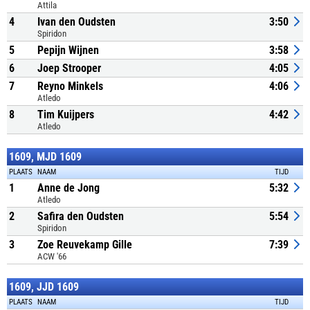
Attila
4
Ivan den Oudsten
3:50
Spiridon
5
Pepijn Wijnen
3:58
6
Joep Strooper
4:05
7
Reyno Minkels
4:06
Atledo
8
Tim Kuijpers
4:42
Atledo
1609, MJD 1609
PLAATS
NAAM
TIJD
1
Anne de Jong
5:32
Atledo
2
Safira den Oudsten
5:54
Spiridon
3
Zoe Reuvekamp Gille
7:39
ACW '66
1609, JJD 1609
PLAATS
NAAM
TIJD