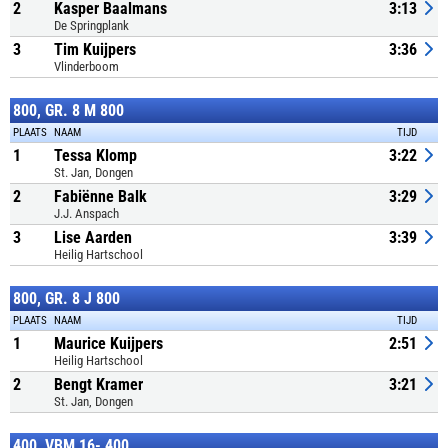
2
Kasper Baalmans
3:13
De Springplank
3
Tim Kuijpers
3:36
Vlinderboom
800, GR. 8 M 800
PLAATS
NAAM
TIJD
1
Tessa Klomp
3:22
St. Jan, Dongen
2
Fabiënne Balk
3:29
J.J. Anspach
3
Lise Aarden
3:39
Heilig Hartschool
800, GR. 8 J 800
PLAATS
NAAM
TIJD
1
Maurice Kuijpers
2:51
Heilig Hartschool
2
Bengt Kramer
3:21
St. Jan, Dongen
400, VBM 16- 400