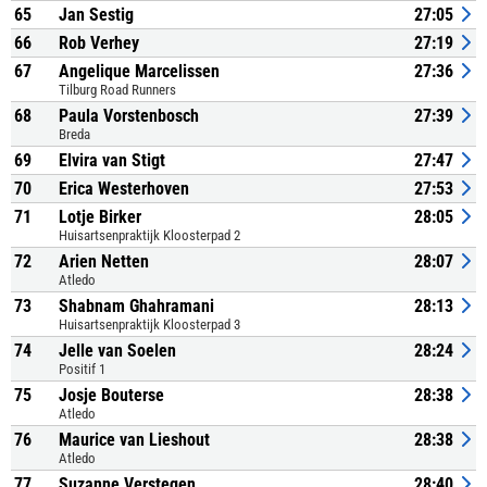
65
Jan Sestig
27:05
66
Rob Verhey
27:19
67
Angelique Marcelissen
27:36
Tilburg Road Runners
68
Paula Vorstenbosch
27:39
Breda
69
Elvira van Stigt
27:47
70
Erica Westerhoven
27:53
71
Lotje Birker
28:05
Huisartsenpraktijk Kloosterpad 2
72
Arien Netten
28:07
Atledo
73
Shabnam Ghahramani
28:13
Huisartsenpraktijk Kloosterpad 3
74
Jelle van Soelen
28:24
Positif 1
75
Josje Bouterse
28:38
Atledo
76
Maurice van Lieshout
28:38
Atledo
77
Suzanne Verstegen
28:40