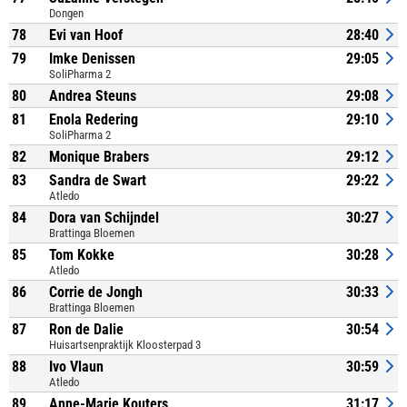
Dongen
78
Evi van Hoof
28:40
79
Imke Denissen
29:05
SoliPharma 2
80
Andrea Steuns
29:08
81
Enola Redering
29:10
SoliPharma 2
82
Monique Brabers
29:12
83
Sandra de Swart
29:22
Atledo
84
Dora van Schijndel
30:27
Brattinga Bloemen
85
Tom Kokke
30:28
Atledo
86
Corrie de Jongh
30:33
Brattinga Bloemen
87
Ron de Dalie
30:54
Huisartsenpraktijk Kloosterpad 3
88
Ivo Vlaun
30:59
Atledo
89
Anne-Marie Kouters
31:17