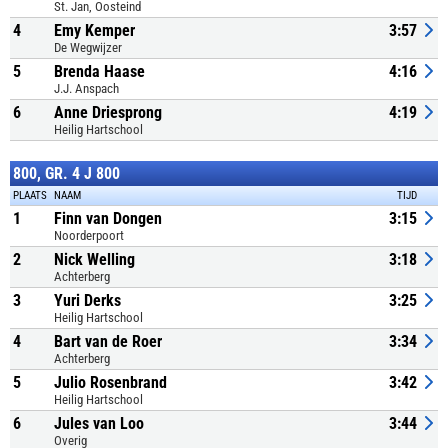
St. Jan, Oosteind
4
Emy Kemper
3:57
De Wegwijzer
5
Brenda Haase
4:16
J.J. Anspach
6
Anne Driesprong
4:19
Heilig Hartschool
800, GR. 4 J 800
PLAATS
NAAM
TIJD
1
Finn van Dongen
3:15
Noorderpoort
2
Nick Welling
3:18
Achterberg
3
Yuri Derks
3:25
Heilig Hartschool
4
Bart van de Roer
3:34
Achterberg
5
Julio Rosenbrand
3:42
Heilig Hartschool
6
Jules van Loo
3:44
Overig