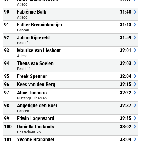
Atledo
90
Fabiënne Balk
31:40
Atledo
91
Esther Brenninkmeijer
31:43
Dongen
92
Johan Rijneveld
31:59
Positif 1
93
Maurice van Lieshout
32:01
Atledo
94
Theus van Soelen
32:03
Positif 1
95
Frenk Speuner
32:04
96
Kees van den Berg
32:15
97
Alice Timmers
32:22
Brattinga Bloemen
98
Angelique den Boer
32:37
Dongen
99
Edwin Lagerwaard
32:45
100
Daniella Roelands
33:02
Oosterhout Nb
101
Yvonne Brabander
33:04