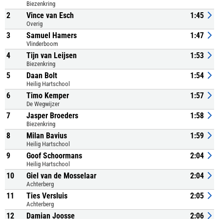
Biezenkring
2
Vince van Esch
1:45
Overig
3
Samuel Hamers
1:47
Vlinderboom
4
Tijn van Leijsen
1:53
Biezenkring
5
Daan Bolt
1:54
Heilig Hartschool
6
Timo Kemper
1:57
De Wegwijzer
7
Jasper Broeders
1:58
Biezenkring
8
Milan Bavius
1:59
Heilig Hartschool
9
Goof Schoormans
2:04
Heilig Hartschool
10
Giel van de Mosselaar
2:04
Achterberg
11
Ties Versluis
2:05
Achterberg
12
Damian Joosse
2:06