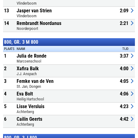
Vlinderboom
13
Jasper van Strien
2:09
Vlinderboom
14
Rembrandt Noordanus
2:21
Noorderpoort
800, GR. 3 M 800
PLAATS
NAAM
TIJD
1
Julia de Ronde
3:37
Marcoenschool
2
Xafira Balk
4:00
J.J. Anspach
3
Femke van de Ven
4:05
St. Jan, Dongen
4
Eva Bolt
4:06
Heilig Hartschool
5
Lisse Versluis
4:23
Achterberg
6
Cailin Geerts
4:42
Achterberg
800, GR. 3 J 800