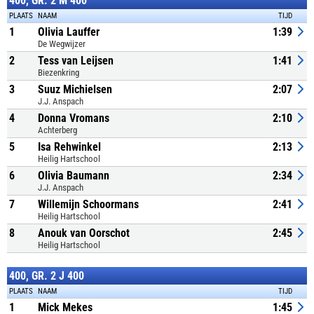
400, GR. 2 M 400
PLAATS
NAAM
TIJD
1
Olivia Lauffer
1:39
De Wegwijzer
2
Tess van Leijsen
1:41
Biezenkring
3
Suuz Michielsen
2:07
J.J. Anspach
4
Donna Vromans
2:10
Achterberg
5
Isa Rehwinkel
2:13
Heilig Hartschool
6
Olivia Baumann
2:34
J.J. Anspach
7
Willemijn Schoormans
2:41
Heilig Hartschool
8
Anouk van Oorschot
2:45
Heilig Hartschool
400, GR. 2 J 400
PLAATS
NAAM
TIJD
1
Mick Mekes
1:45