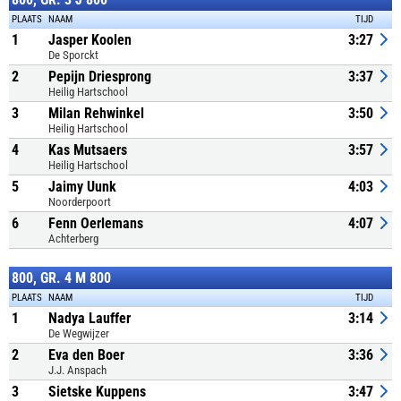
PLAATS
NAAM
TIJD
1
Jasper Koolen
3:27
De Sporckt
2
Pepijn Driesprong
3:37
Heilig Hartschool
3
Milan Rehwinkel
3:50
Heilig Hartschool
4
Kas Mutsaers
3:57
Heilig Hartschool
5
Jaimy Uunk
4:03
Noorderpoort
6
Fenn Oerlemans
4:07
Achterberg
800, GR. 4 M 800
PLAATS
NAAM
TIJD
1
Nadya Lauffer
3:14
De Wegwijzer
2
Eva den Boer
3:36
J.J. Anspach
3
Sietske Kuppens
3:47