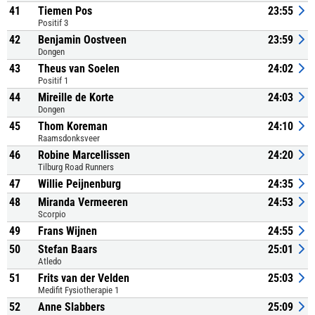
41
Tiemen Pos
23:55
Positif 3
42
Benjamin Oostveen
23:59
Dongen
43
Theus van Soelen
24:02
Positif 1
44
Mireille de Korte
24:03
Dongen
45
Thom Koreman
24:10
Raamsdonksveer
46
Robine Marcellissen
24:20
Tilburg Road Runners
47
Willie Peijnenburg
24:35
48
Miranda Vermeeren
24:53
Scorpio
49
Frans Wijnen
24:55
50
Stefan Baars
25:01
Atledo
51
Frits van der Velden
25:03
Medifit Fysiotherapie 1
52
Anne Slabbers
25:09