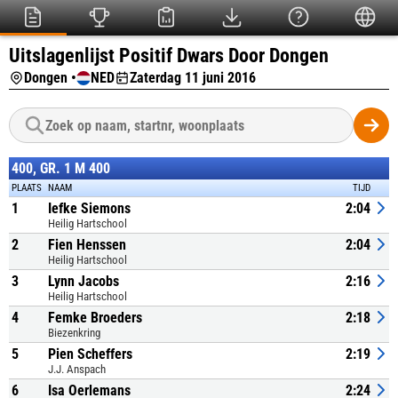
Uitslagenlijst Positif Dwars Door Dongen
Dongen •
NED
Zaterdag 11 juni 2016
400, GR. 1 M 400
PLAATS
NAAM
TIJD
1
Iefke Siemons
2:04
Heilig Hartschool
2
Fien Henssen
2:04
Heilig Hartschool
3
Lynn Jacobs
2:16
Heilig Hartschool
4
Femke Broeders
2:18
Biezenkring
5
Pien Scheffers
2:19
J.J. Anspach
6
Isa Oerlemans
2:24