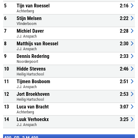
5
Tijn van Roessel
2:16
Achterberg
6
Stijn Melsen
2:22
Vlinderboom
7
Michiel Daver
2:28
J.J. Anspach
8
Matthijs van Roessel
2:30
J.J. Anspach
9
Dennis Redering
2:33
Noorderpoort
10
Hidde Stevens
2:46
Heilig Hartschool
11
Tijmen Bosboom
2:51
J.J. Anspach
12
Jort Broekhoven
2:53
Heilig Hartschool
13
Luca van Bracht
3:07
Achterberg
14
Luuk Verhoeckx
3:25
J.J. Anspach