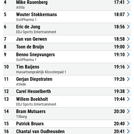
4
Mike Rasenberg
17:41
Attila
5
Wouter Stokkermans
18:07
SoliPharma 1
6
Eric de Jong
18:56
EDJ Sports Entertrainment
7
Jan van Gerwen
18:58
8
Toon de Bruijn
19:00
9
Benno Snepvangers
19:10
SoliPharma 1
10
Tim Baijens
19:16
Huisartsenpraktijk Kloosterpad 1
11
Gerjan Diepstraten
19:26
Atledo
12
Carel Hesselberth
19:38
13
Willem Boekholt
19:44
EDJ Sports Entertrainment
14
Bram Mutsaers
20:30
Tilburg
15
Patrick Bruurs
20:40
16
Chantal van Oudheusden
20:41