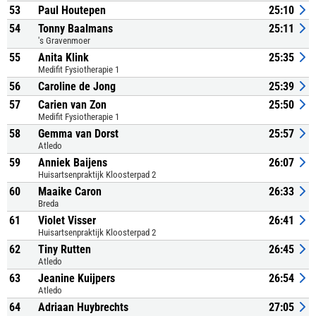
53
Paul Houtepen
25:10
54
Tonny Baalmans
25:11
's Gravenmoer
55
Anita Klink
25:35
Medifit Fysiotherapie 1
56
Caroline de Jong
25:39
57
Carien van Zon
25:50
Medifit Fysiotherapie 1
58
Gemma van Dorst
25:57
Atledo
59
Anniek Baijens
26:07
Huisartsenpraktijk Kloosterpad 2
60
Maaike Caron
26:33
Breda
61
Violet Visser
26:41
Huisartsenpraktijk Kloosterpad 2
62
Tiny Rutten
26:45
Atledo
63
Jeanine Kuijpers
26:54
Atledo
64
Adriaan Huybrechts
27:05