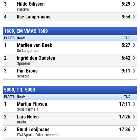
3
Hilde Gilissen
5:29
Parcival
4
Ilse Langermans
9:54
1609, EM VMAS 1609
PLAATS
NAAM
TIJD
1
Marlien van Beek
5:27
De Langstraat
2
Ingrid den Oudsten
6:42
Spiridon
3
Pim Broos
9:11
Scorpio
5000, TR. 5000
PLAATS
NAAM
TIJD
1
Martijn Flipsen
17:11
SoliPharma 1
2
Lars Nelen
17:26
Breda
3
Ruud Looijmans
17:36
EDJ Sports Entertrainment