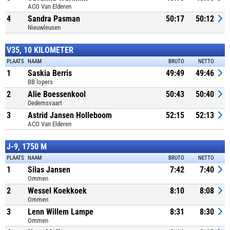
ACO Van Elderen
4
Sandra Pasman
50:17
50:12
Nieuwleusen
V35, 10 KILOMETER
PLAATS
NAAM
BRUTO
NETTO
1
Saskia Berris
49:49
49:46
BB lopers
2
Alie Boessenkool
50:43
50:40
Dedemsvaart
3
Astrid Jansen Holleboom
52:15
52:13
ACO Van Elderen
J-9, 1750 M
PLAATS
NAAM
BRUTO
NETTO
1
Silas Jansen
7:42
7:40
Ommen
2
Wessel Koekkoek
8:10
8:08
Ommen
3
Lenn Willem Lampe
8:31
8:30
Ommen