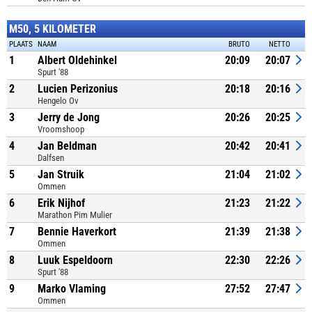
M50, 5 KILOMETER
PLAATS
NAAM
BRUTO
NETTO
1
Albert Oldehinkel
20:09
20:07
Spurt '88
2
Lucien Perizonius
20:18
20:16
Hengelo Ov
3
Jerry de Jong
20:26
20:25
Vroomshoop
4
Jan Beldman
20:42
20:41
Dalfsen
5
Jan Struik
21:04
21:02
Ommen
6
Erik Nijhof
21:23
21:22
Marathon Pim Mulier
7
Bennie Haverkort
21:39
21:38
Ommen
8
Luuk Espeldoorn
22:30
22:26
Spurt '88
9
Marko Vlaming
27:52
27:47
Ommen