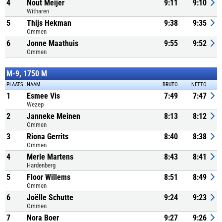
4
Nout Meijer
9:11
9:10
Witharen
5
Thijs Hekman
9:38
9:35
Ommen
6
Jonne Maathuis
9:55
9:52
Ommen
M-9, 1750 M
PLAATS
NAAM
BRUTO
NETTO
1
Esmee Vis
7:49
7:47
Wezep
2
Janneke Meinen
8:13
8:12
Ommen
3
Riona Gerrits
8:40
8:38
Ommen
4
Merle Martens
8:43
8:41
Hardenberg
5
Floor Willems
8:51
8:49
Ommen
6
Joëlle Schutte
9:24
9:23
Ommen
7
Nora Boer
9:27
9:26