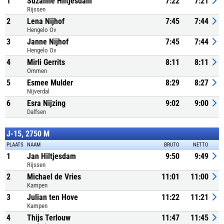
1
Suzanne Hiltjesdam
7:22
7:21
Rijssen
2
Lena Nijhof
7:45
7:44
Hengelo Ov
3
Janne Nijhof
7:45
7:44
Hengelo Ov
4
Mirli Gerrits
8:11
8:11
Ommen
5
Esmee Mulder
8:29
8:27
Nijverdal
6
Esra Nijzing
9:02
9:00
Dalfsen
J-15, 2750 M
PLAATS
NAAM
BRUTO
NETTO
1
Jan Hiltjesdam
9:50
9:49
Rijssen
2
Michael de Vries
11:01
11:00
Kampen
3
Julian ten Hove
11:22
11:21
Kampen
4
Thijs Terlouw
11:47
11:45