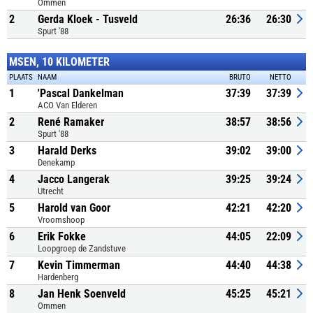
Ommen
2
Gerda Kloek - Tusveld
26:36
26:30
Spurt '88
MSEN, 10 KILOMETER
PLAATS
NAAM
BRUTO
NETTO
1
'Pascal Dankelman
37:39
37:39
ACO Van Elderen
2
René Ramaker
38:57
38:56
Spurt '88
3
Harald Derks
39:02
39:00
Denekamp
4
Jacco Langerak
39:25
39:24
Utrecht
5
Harold van Goor
42:21
42:20
Vroomshoop
6
Erik Fokke
44:05
22:09
Loopgroep de Zandstuve
7
Kevin Timmerman
44:40
44:38
Hardenberg
8
Jan Henk Soenveld
45:25
45:21
Ommen