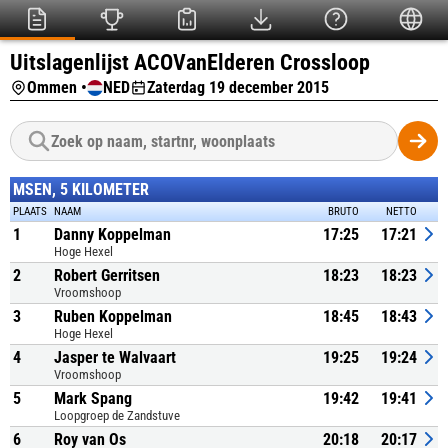
Uitslagenlijst ACOVanElderen Crossloop
Ommen •
NED
Zaterdag 19 december 2015
MSEN, 5 KILOMETER
PLAATS
NAAM
BRUTO
NETTO
1
Danny Koppelman
17:25
17:21
Hoge Hexel
2
Robert Gerritsen
18:23
18:23
Vroomshoop
3
Ruben Koppelman
18:45
18:43
Hoge Hexel
4
Jasper te Walvaart
19:25
19:24
Vroomshoop
5
Mark Spang
19:42
19:41
Loopgroep de Zandstuve
6
Roy van Os
20:18
20:17