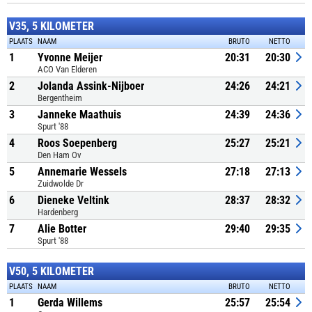
V35, 5 KILOMETER
PLAATS
NAAM
BRUTO
NETTO
1
Yvonne Meijer
20:31
20:30
ACO Van Elderen
2
Jolanda Assink-Nijboer
24:26
24:21
Bergentheim
3
Janneke Maathuis
24:39
24:36
Spurt '88
4
Roos Soepenberg
25:27
25:21
Den Ham Ov
5
Annemarie Wessels
27:18
27:13
Zuidwolde Dr
6
Dieneke Veltink
28:37
28:32
Hardenberg
7
Alie Botter
29:40
29:35
Spurt '88
V50, 5 KILOMETER
PLAATS
NAAM
BRUTO
NETTO
1
Gerda Willems
25:57
25:54