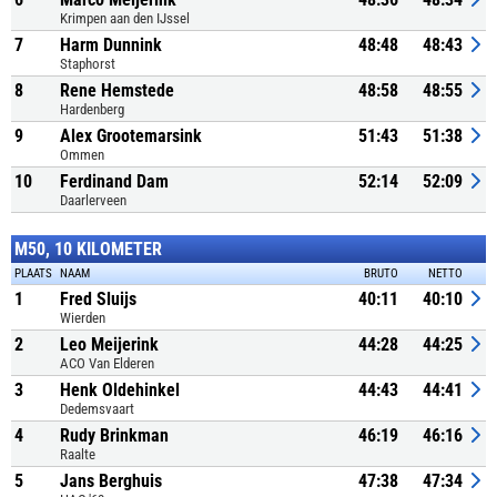
Krimpen aan den IJssel
7
Harm Dunnink
48:48
48:43
Staphorst
8
Rene Hemstede
48:58
48:55
Hardenberg
9
Alex Grootemarsink
51:43
51:38
Ommen
10
Ferdinand Dam
52:14
52:09
Daarlerveen
M50, 10 KILOMETER
PLAATS
NAAM
BRUTO
NETTO
1
Fred Sluijs
40:11
40:10
Wierden
2
Leo Meijerink
44:28
44:25
ACO Van Elderen
3
Henk Oldehinkel
44:43
44:41
Dedemsvaart
4
Rudy Brinkman
46:19
46:16
Raalte
5
Jans Berghuis
47:38
47:34