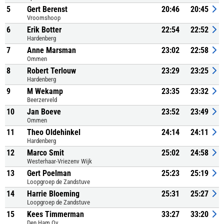
5
Gert Berenst
20:46
20:45
Vroomshoop
6
Erik Botter
22:54
22:52
Hardenberg
7
Anne Marsman
23:02
22:58
Ommen
8
Robert Terlouw
23:29
23:25
Hardenberg
9
M Wekamp
23:35
23:32
Beerzerveld
10
Jan Boeve
23:52
23:49
Ommen
11
Theo Oldehinkel
24:14
24:11
Hardenberg
12
Marco Smit
25:02
24:58
Westerhaar-Vriezenv Wijk
13
Gert Poelman
25:23
25:19
Loopgroep de Zandstuve
14
Harrie Bloeming
25:31
25:27
Loopgroep de Zandstuve
15
Kees Timmerman
33:27
33:20
Den Ham Ov