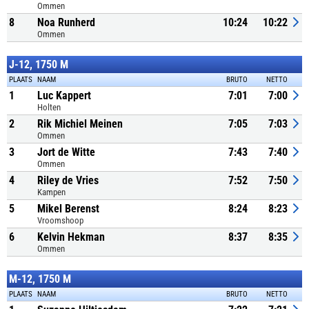
Ommen
8
Noa Runherd
10:24
10:22
Ommen
J-12, 1750 M
PLAATS
NAAM
BRUTO
NETTO
1
Luc Kappert
7:01
7:00
Holten
2
Rik Michiel Meinen
7:05
7:03
Ommen
3
Jort de Witte
7:43
7:40
Ommen
4
Riley de Vries
7:52
7:50
Kampen
5
Mikel Berenst
8:24
8:23
Vroomshoop
6
Kelvin Hekman
8:37
8:35
Ommen
M-12, 1750 M
PLAATS
NAAM
BRUTO
NETTO