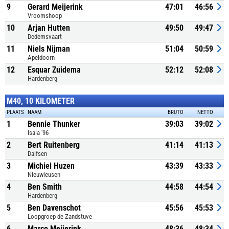
9
Gerard Meijerink
47:01
46:56
Vroomshoop
10
Arjan Hutten
49:50
49:47
Dedemsvaart
11
Niels Nijman
51:04
50:59
Apeldoorn
12
Esquar Zuidema
52:12
52:08
Hardenberg
M40, 10 KILOMETER
PLAATS
NAAM
BRUTO
NETTO
1
Bennie Thunker
39:03
39:02
Isala '96
2
Bert Ruitenberg
41:14
41:13
Dalfsen
3
Michiel Huzen
43:39
43:33
Nieuwleusen
4
Ben Smith
44:58
44:54
Hardenberg
5
Ben Davenschot
45:56
45:53
Loopgroep de Zandstuve
6
Marco Meijerink
48:36
48:34