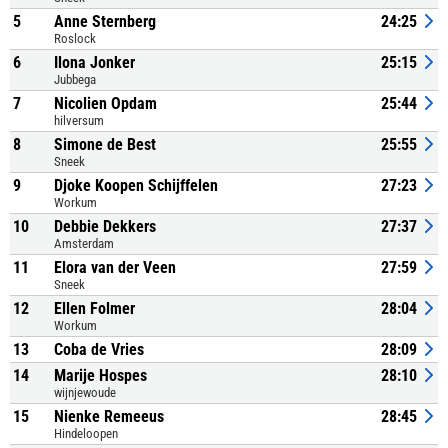
5
Anne Sternberg
24:25
Roslock
6
Ilona Jonker
25:15
Jubbega
7
Nicolien Opdam
25:44
hilversum
8
Simone de Best
25:55
Sneek
9
Djoke Koopen Schijffelen
27:23
Workum
10
Debbie Dekkers
27:37
Amsterdam
11
Elora van der Veen
27:59
Sneek
12
Ellen Folmer
28:04
Workum
13
Coba de Vries
28:09
14
Marije Hospes
28:10
wijnjewoude
15
Nienke Remeeus
28:45
Hindeloopen