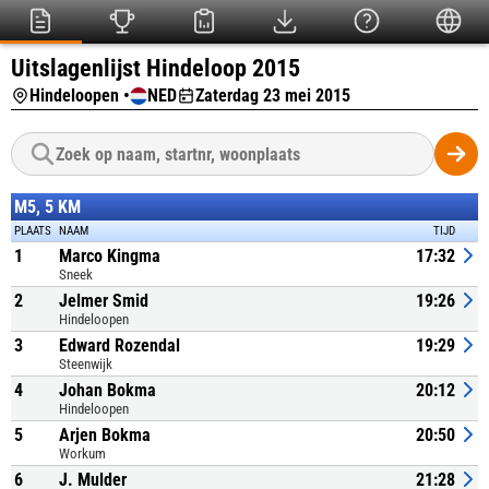
Uitslagenlijst Hindeloop 2015
Hindeloopen •
NED
Zaterdag 23 mei 2015
M5, 5 KM
PLAATS
NAAM
TIJD
1
Marco Kingma
17:32
Sneek
2
Jelmer Smid
19:26
Hindeloopen
3
Edward Rozendal
19:29
Steenwijk
4
Johan Bokma
20:12
Hindeloopen
5
Arjen Bokma
20:50
Workum
6
J. Mulder
21:28