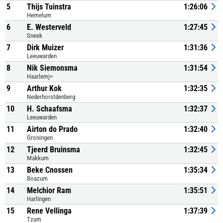
5
Thijs Tuinstra
1:26:06
Hemelum
6
E. Westerveld
1:27:45
Sneek
7
Dirk Muizer
1:31:36
Leeuwarden
8
Nik Siemonsma
1:31:54
Haarlemj=
9
Arthur Kok
1:32:35
Nederhorstdenberg
10
H. Schaafsma
1:32:37
Leeuwarden
11
Airton do Prado
1:32:40
Groningen
12
Tjeerd Bruinsma
1:32:45
Makkum
13
Beke Cnossen
1:35:34
Boazum
14
Melchior Ram
1:35:51
Harlingen
15
Rene Vellinga
1:37:39
Tzum