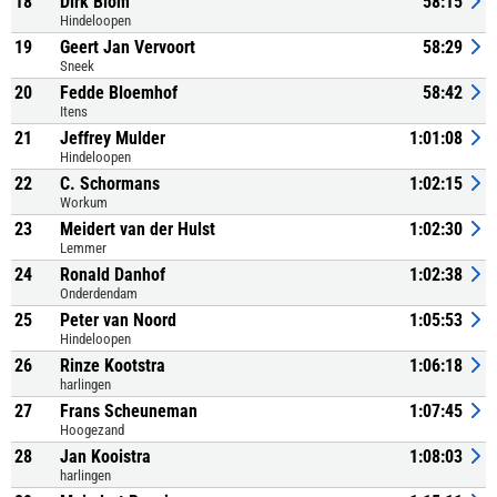
18
Dirk Blom
58:15
Hindeloopen
19
Geert Jan Vervoort
58:29
Sneek
20
Fedde Bloemhof
58:42
Itens
21
Jeffrey Mulder
1:01:08
Hindeloopen
22
C. Schormans
1:02:15
Workum
23
Meidert van der Hulst
1:02:30
Lemmer
24
Ronald Danhof
1:02:38
Onderdendam
25
Peter van Noord
1:05:53
Hindeloopen
26
Rinze Kootstra
1:06:18
harlingen
27
Frans Scheuneman
1:07:45
Hoogezand
28
Jan Kooistra
1:08:03
harlingen