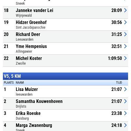
Sneek
18
Janneke vander Lei
28:09
Wijnjewald
19
Hidzer Groenhof
30:56
Sint Jacobiparochie
20
Richard Deer
31:25
Leeuwarden
21
Yme Hempenius
32:51
Allingawier
22
Michel Koster
1:09:50
Zwolle
V5, 5 KM
PLAATS
NAAM
TIJD
1
Lisa Muizer
21:07
leeuwarden
2
Samantha Kouwenhoven
21:07
Drijlsts
3
Erika Roeske
23:38
Duisburg
4
Marga Zwanenburg
24:18
Sneek