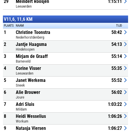
29
Meindert Roosjen
1:15:11
Leeuwrden
V11,6, 11,6 KM
PLAATS
NAAM
TIJD
1
Christine Toonstra
50:42
Nederhorstdenberg
2
Jantje Haagsma
54:13
Hindeloopen
3
Mirjam de Graaff
55:14
Barneveld
4
Corine Visser
55:35
Leeuwarden
5
Janet Werkema
55:52
Sneek
6
Alie Brouwer
56:02
Joure
7
Adri Sluis
1:03:22
Mildam
8
Heidi Wesselius
1:06:26
Workum
9
Natasja Viersen
1:06:27