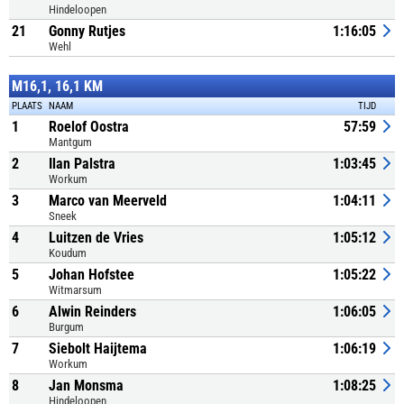
Hindeloopen
21
Gonny Rutjes
1:16:05
Wehl
M16,1, 16,1 KM
PLAATS
NAAM
TIJD
1
Roelof Oostra
57:59
Mantgum
2
Ilan Palstra
1:03:45
Workum
3
Marco van Meerveld
1:04:11
Sneek
4
Luitzen de Vries
1:05:12
Koudum
5
Johan Hofstee
1:05:22
Witmarsum
6
Alwin Reinders
1:06:05
Burgum
7
Siebolt Haijtema
1:06:19
Workum
8
Jan Monsma
1:08:25
Hindeloopen