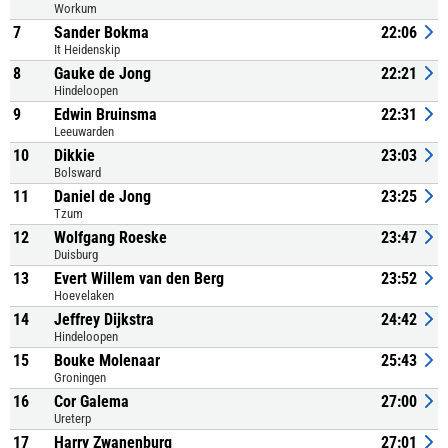
Workum
7
Sander Bokma
22:06
It Heidenskip
8
Gauke de Jong
22:21
Hindeloopen
9
Edwin Bruinsma
22:31
Leeuwarden
10
Dikkie
23:03
Bolsward
11
Daniel de Jong
23:25
Tzum
12
Wolfgang Roeske
23:47
Duisburg
13
Evert Willem van den Berg
23:52
Hoevelaken
14
Jeffrey Dijkstra
24:42
Hindeloopen
15
Bouke Molenaar
25:43
Groningen
16
Cor Galema
27:00
Ureterp
17
Harry Zwanenburg
27:01