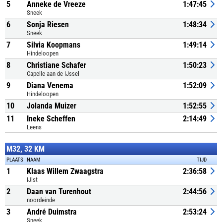
5
Anneke de Vreeze
1:47:45
Sneek
6
Sonja Riesen
1:48:34
Sneek
7
Silvia Koopmans
1:49:14
Hindeloopen
8
Christiane Schafer
1:50:23
Capelle aan de IJssel
9
Diana Venema
1:52:09
Hindeloopen
10
Jolanda Muizer
1:52:55
11
Ineke Scheffen
2:14:49
Leens
M32, 32 KM
PLAATS
NAAM
TIJD
1
Klaas Willem Zwaagstra
2:36:58
IJlst
2
Daan van Turenhout
2:44:56
noordeinde
3
André Duimstra
2:53:24
Sneek