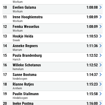
Workum
10
Evelien Galama
1:08:08
Workum
11
Irene Hooghiemstra
1:08:09
Workum
12
Femka Wesselius
1:08:09
Workum
13
Houkje Heida
1:10:53
Sneek
14
Anneke Regners
1:11:36
Marrum
15
Paula Brandenburg
1:12:52
Harich
16
Willeke Schotanus
1:12:52
hemelum
17
Sanne Bootsma
1:14:37
hindeloopen
18
Rianne Rutjes
1:15:23
Arnhem
19
Paulin Stallmann
1:15:58
Hindeloopen
20
Ineke Postma
1:16:00