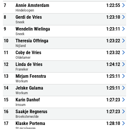
7
Annie Amsterdam
1:22:55
Hindeloopen
8
Gerdi de Vries
1:23:10
Sneek
9
Wendelin Wielinga
1:23:11
Sneek
10
Theresia Offringa
1:23:22
Nijland
11
Coby de Vries
1:23:32
Oldelamer
12
Linda de Vries
1:24:12
Franeker
13
Mirjam Feenstra
1:25:11
Workum
14
Jelske Galama
1:25:11
Workum
15
Karin Danhof
1:27:23
Irnsum
16
Saakje Regnerus
1:27:23
Broeksterwolde
17
Klaske Portema
1:28:10
St nicolaasga