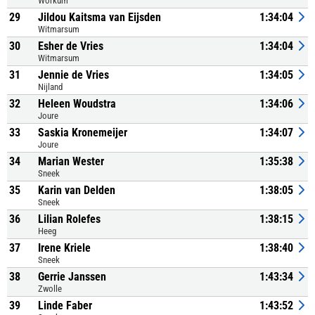
Workum
29
Jildou Kaitsma van Eijsden
1:34:04
Witmarsum
30
Esher de Vries
1:34:04
Witmarsum
31
Jennie de Vries
1:34:05
Nijland
32
Heleen Woudstra
1:34:06
Joure
33
Saskia Kronemeijer
1:34:07
Joure
34
Marian Wester
1:35:38
Sneek
35
Karin van Delden
1:38:05
Sneek
36
Lilian Rolefes
1:38:15
Heeg
37
Irene Kriele
1:38:40
Sneek
38
Gerrie Janssen
1:43:34
Zwolle
39
Linde Faber
1:43:52