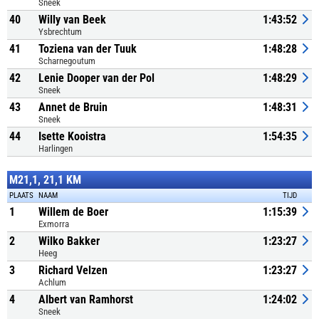
Sneek
40
Willy van Beek
1:43:52
Ysbrechtum
41
Toziena van der Tuuk
1:48:28
Scharnegoutum
42
Lenie Dooper van der Pol
1:48:29
Sneek
43
Annet de Bruin
1:48:31
Sneek
44
Isette Kooistra
1:54:35
Harlingen
M21,1, 21,1 KM
PLAATS
NAAM
TIJD
1
Willem de Boer
1:15:39
Exmorra
2
Wilko Bakker
1:23:27
Heeg
3
Richard Velzen
1:23:27
Achlum
4
Albert van Ramhorst
1:24:02
Sneek