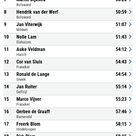
Bolsward
8
Hendrik van der Werf
50:59
Bolsward
9
Jan Viterwijk
51:07
Mildam
10
Nolle Lam
51:43
Elahuizen
11
Auke Veldman
54:12
Harich
12
Cor van Sluis
54:43
Franeker
13
Ronald de Lange
54:54
Sneek
14
Jan Ruiter
55:14
Delfzijl
15
Marco Vijver
55:23
Franeker
16
Gerben de Graaff
57:46
Barneveld
17
Freerk Blom
58:15
Hindeloopen