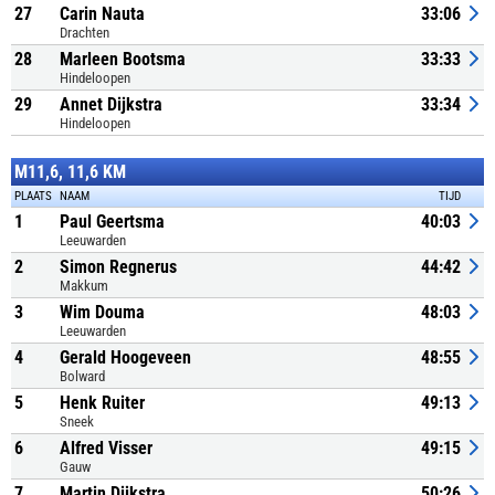
27
Carin Nauta
33:06
Drachten
28
Marleen Bootsma
33:33
Hindeloopen
29
Annet Dijkstra
33:34
Hindeloopen
M11,6, 11,6 KM
PLAATS
NAAM
TIJD
1
Paul Geertsma
40:03
Leeuwarden
2
Simon Regnerus
44:42
Makkum
3
Wim Douma
48:03
Leeuwarden
4
Gerald Hoogeveen
48:55
Bolward
5
Henk Ruiter
49:13
Sneek
6
Alfred Visser
49:15
Gauw
7
Martin Dijkstra
50:26