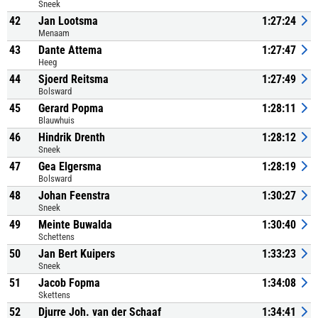
Sneek
42
Jan Lootsma
1:27:24
Menaam
43
Dante Attema
1:27:47
Heeg
44
Sjoerd Reitsma
1:27:49
Bolsward
45
Gerard Popma
1:28:11
Blauwhuis
46
Hindrik Drenth
1:28:12
Sneek
47
Gea Elgersma
1:28:19
Bolsward
48
Johan Feenstra
1:30:27
Sneek
49
Meinte Buwalda
1:30:40
Schettens
50
Jan Bert Kuipers
1:33:23
Sneek
51
Jacob Fopma
1:34:08
Skettens
52
Djurre Joh. van der Schaaf
1:34:41