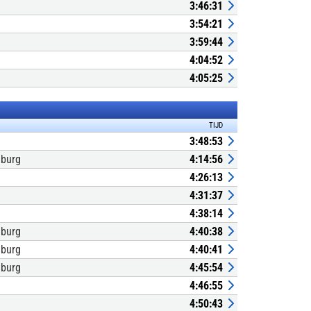
3:46:31
3:54:21
3:59:44
4:04:52
4:05:25
TIJD
3:48:53
nburg
4:14:56
4:26:13
4:31:37
4:38:14
nburg
4:40:38
nburg
4:40:41
nburg
4:45:54
4:46:55
4:50:43