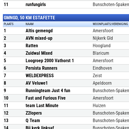
11
runfungirls
Bunschoten-Spake
GMNGD, 50 KM ESTAFETTE
PLAATS
NAAM
WOONPLAATS/VERENIGING
1
Altis gemengd
Amersfoort
2
AVN mixed-up
Nijkerk Gld
3
Ratten
Hoogland
4
Zuidwal Mixed
Blaricum
5
Loogroep 2000 Vathorst 1
Amersfoort
6
Persista Runners
Eindhoven
7
WELDEXPRESS
Zeist
8
AV Veluwe1
Apeldoorn
9
Runningteam Just 4 fun
Bunschoten-Spake
10
Fast and Furious Five
Amersfoort
11
team Last Minute
Huizen
12
Z2lopers
Bunschoten-Spake
13
Q Team
Bunschoten-Spake
14
Bij kerk linksaf
Bunschoten-Spake