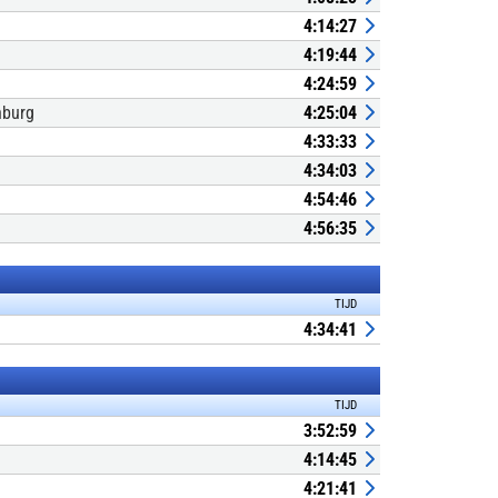
4:14:27
4:19:44
4:24:59
nburg
4:25:04
4:33:33
4:34:03
4:54:46
4:56:35
TIJD
4:34:41
TIJD
3:52:59
4:14:45
4:21:41