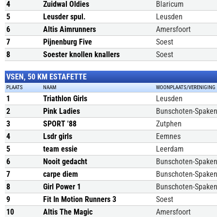
4
Zuidwal Oldies
Blaricum
5
Leusder spul.
Leusden
6
Altis Aimrunners
Amersfoort
7
Pijnenburg Five
Soest
8
Soester knollen knallers
Soest
VSEN, 50 KM ESTAFETTE
PLAATS
NAAM
WOONPLAATS/VERENIGING
1
Triathlon Girls
Leusden
2
Pink Ladies
Bunschoten-Spake
3
SPORT '88
Zutphen
4
Lsdr girls
Eemnes
5
team essie
Leerdam
6
Nooit gedacht
Bunschoten-Spake
7
carpe diem
Bunschoten-Spake
8
Girl Power 1
Bunschoten-Spake
9
Fit In Motion Runners 3
Soest
10
Altis The Magic
Amersfoort