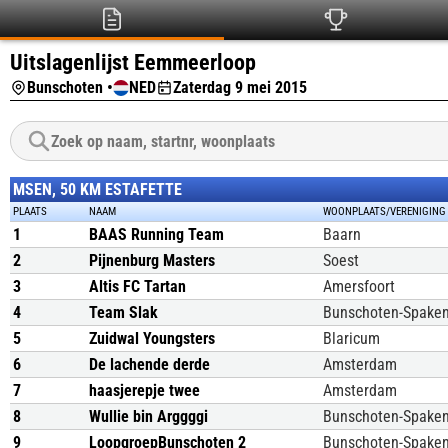
Uitslagenlijst Eemmeerloop
Bunschoten •
NED
Zaterdag 9 mei 2015
MSEN, 50 KM ESTAFETTE
PLAATS
NAAM
WOONPLAATS/VERENIGING
1
BAAS Running Team
Baarn
2
Pijnenburg Masters
Soest
3
Altis FC Tartan
Amersfoort
4
Team Slak
Bunschoten-Spake
5
Zuidwal Youngsters
Blaricum
6
De lachende derde
Amsterdam
7
haasjerepje twee
Amsterdam
8
Wullie bin Arggggi
Bunschoten-Spake
9
LoopgroepBunschoten 2
Bunschoten-Spake