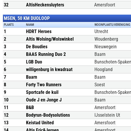
32
AltisHeckensluyters
Amersfoort
MSEN, 50 KM DUOLOOP
PLAATS
NAAM
WOONPLAATS/VERENIGING
1
HDRT Heroes
Utrecht
2
Altis Wolsing/Wolswinkel
Woudenberg
3
De Boudies
Nieuwegein
4
BAAS Running Duo 2
Baarn
5
LGB Duo
Bunschoten-Spake
6
willigenburg in kwadraat
Hoogland
7
Baarn
Baarn
8
Forty Two Runners
Soest
9
Sportcafe de kuil
Bunschoten-Spake
10
Oude J en Jonge J
Baarn
11
B&B
Amersfoort
12
Bodyrun-Bodysolutions
IJsselstein Ut
13
Keistad United
Amersfoort
14
Altis Eric&Jeroen
Amersfoort