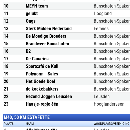
10
MEYN team
Bunschoten-Spake
11
gelukt
Hoogland
12
Ongs
Bunschoten-Spake
13
Sterk Midden Nederland
Eemnes
14
De Moedige Broeders
Bunschoten-Spake
15
Brandweer Bunschoten
Bunschoten-Spake
16
B2
Bunschoten-Spake
17
De Canaries
Bunschoten-Spake
18
Sportcafé de Kuil
Bunschoten-Spake
19
Polynorm - Sales
Bunschoten-Spake
20
Het Goede Doel
Bunschoten-Spake
21
de koekebakkers
Bunschoten-Spake
22
Gezond Joggen Leusden
Leusden
23
Haasje-repje één
Hooglanderveen
M40, 50 KM ESTAFETTE
PLAATS
NAAM
WOONPLAATS/VERENIGING