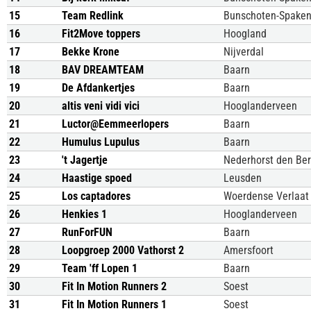
15
Team Redlink
Bunschoten-Spake
16
Fit2Move toppers
Hoogland
17
Bekke Krone
Nijverdal
18
BAV DREAMTEAM
Baarn
19
De Afdankertjes
Baarn
20
altis veni vidi vici
Hooglanderveen
21
Luctor@Eemmeerlopers
Baarn
22
Humulus Lupulus
Baarn
23
't Jagertje
Nederhorst den Be
24
Haastige spoed
Leusden
25
Los captadores
Woerdense Verlaat
26
Henkies 1
Hooglanderveen
27
RunForFUN
Baarn
28
Loopgroep 2000 Vathorst 2
Amersfoort
29
Team 'ff Lopen 1
Baarn
30
Fit In Motion Runners 2
Soest
31
Fit In Motion Runners 1
Soest