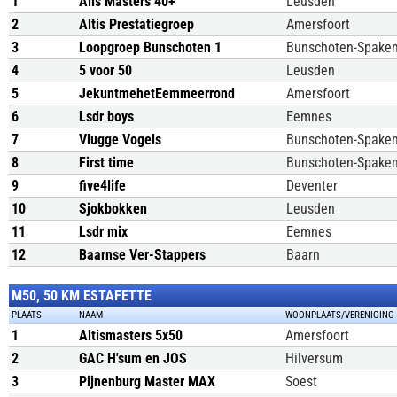
1
Alis Masters 40+
Leusden
2
Altis Prestatiegroep
Amersfoort
3
Loopgroep Bunschoten 1
Bunschoten-Spake
4
5 voor 50
Leusden
5
JekuntmehetEemmeerrond
Amersfoort
6
Lsdr boys
Eemnes
7
Vlugge Vogels
Bunschoten-Spake
8
First time
Bunschoten-Spake
9
five4life
Deventer
10
Sjokbokken
Leusden
11
Lsdr mix
Eemnes
12
Baarnse Ver-Stappers
Baarn
M50, 50 KM ESTAFETTE
PLAATS
NAAM
WOONPLAATS/VERENIGING
1
Altismasters 5x50
Amersfoort
2
GAC H'sum en JOS
Hilversum
3
Pijnenburg Master MAX
Soest