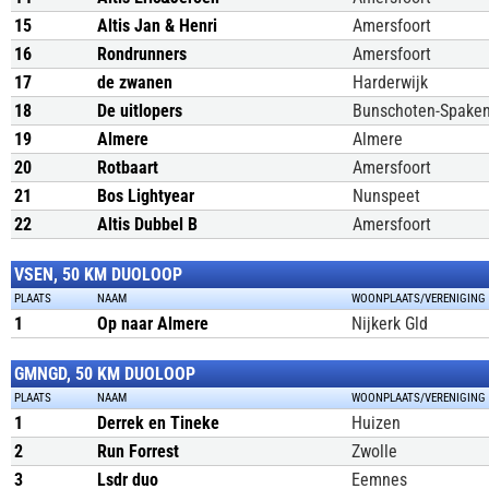
15
Altis Jan & Henri
Amersfoort
16
Rondrunners
Amersfoort
17
de zwanen
Harderwijk
18
De uitlopers
Bunschoten-Spake
19
Almere
Almere
20
Rotbaart
Amersfoort
21
Bos Lightyear
Nunspeet
22
Altis Dubbel B
Amersfoort
VSEN, 50 KM DUOLOOP
PLAATS
NAAM
WOONPLAATS/VERENIGING
1
Op naar Almere
Nijkerk Gld
GMNGD, 50 KM DUOLOOP
PLAATS
NAAM
WOONPLAATS/VERENIGING
1
Derrek en Tineke
Huizen
2
Run Forrest
Zwolle
3
Lsdr duo
Eemnes