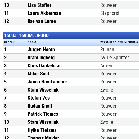
10
Lisa Stoffer
Rouveen
11
Laura Akkerman
Staphorst
12
Ilse van Lente
Rouveen
1600J, 1600M. JEUGD
PLAATS
NAAM
WOONPLAATS/VERENIGING
1
Jurgen Hoorn
Ruinen
2
Bram Ingberg
AV De Sprinter
3
Chris Dankelman
Arrien
4
Milan Smit
Rouveen
5
Janon Hooikammer
Rouveen
6
Stam Wisselink
Zwolle
7
Stefan Vos
Rouveen
8
Rudan Knoll
Rouveen
9
Patrick Tiemes
Rouveen
10
Stam Wisselink
Zwolle
11
Hylke Tietsma
Rouveen
12
Thomas Mulder
Rouveen