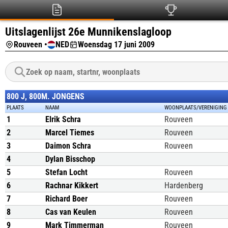
Uitslagenlijst 26e Munnikenslagloop
Rouveen •
NED
Woensdag 17 juni 2009
800 J, 800M. JONGENS
PLAATS
NAAM
WOONPLAATS/VERENIGING
1
Elrik Schra
Rouveen
2
Marcel Tiemes
Rouveen
3
Daimon Schra
Rouveen
4
Dylan Bisschop
5
Stefan Locht
Rouveen
6
Rachnar Kikkert
Hardenberg
7
Richard Boer
Rouveen
8
Cas van Keulen
Rouveen
9
Mark Timmerman
Rouveen