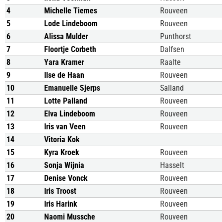
4
Michelle Tiemes
Rouveen
5
Lode Lindeboom
Rouveen
6
Alissa Mulder
Punthorst
7
Floortje Corbeth
Dalfsen
8
Yara Kramer
Raalte
9
Ilse de Haan
Rouveen
10
Emanuelle Sjerps
Salland
11
Lotte Palland
Rouveen
12
Elva Lindeboom
Rouveen
13
Iris van Veen
Rouveen
14
Vitoria Kok
15
Kyra Kroek
Rouveen
16
Sonja Wijnia
Hasselt
17
Denise Vonck
Rouveen
18
Iris Troost
Rouveen
19
Iris Harink
Rouveen
20
Naomi Mussche
Rouveen