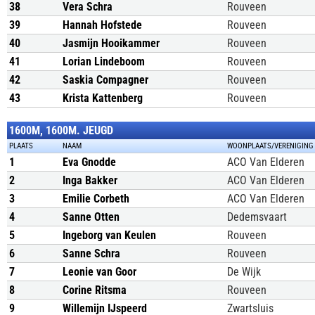
38
Vera Schra
Rouveen
39
Hannah Hofstede
Rouveen
40
Jasmijn Hooikammer
Rouveen
41
Lorian Lindeboom
Rouveen
42
Saskia Compagner
Rouveen
43
Krista Kattenberg
Rouveen
1600M, 1600M. JEUGD
PLAATS
NAAM
WOONPLAATS/VERENIGING
1
Eva Gnodde
ACO Van Elderen
2
Inga Bakker
ACO Van Elderen
3
Emilie Corbeth
ACO Van Elderen
4
Sanne Otten
Dedemsvaart
5
Ingeborg van Keulen
Rouveen
6
Sanne Schra
Rouveen
7
Leonie van Goor
De Wijk
8
Corine Ritsma
Rouveen
9
Willemijn IJspeerd
Zwartsluis