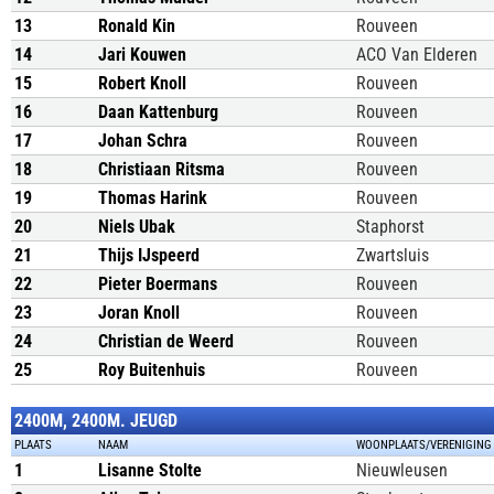
13
Ronald Kin
Rouveen
14
Jari Kouwen
ACO Van Elderen
15
Robert Knoll
Rouveen
16
Daan Kattenburg
Rouveen
17
Johan Schra
Rouveen
18
Christiaan Ritsma
Rouveen
19
Thomas Harink
Rouveen
20
Niels Ubak
Staphorst
21
Thijs IJspeerd
Zwartsluis
22
Pieter Boermans
Rouveen
23
Joran Knoll
Rouveen
24
Christian de Weerd
Rouveen
25
Roy Buitenhuis
Rouveen
2400M, 2400M. JEUGD
PLAATS
NAAM
WOONPLAATS/VERENIGING
1
Lisanne Stolte
Nieuwleusen