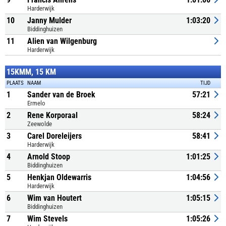
Harderwijk
10
Janny Mulder
1:03:20
Biddinghuizen
11
Alien van Wilgenburg
Harderwijk
15KMM, 15 KM
PLAATS
NAAM
TIJD
1
Sander van de Broek
57:21
Ermelo
2
Rene Korporaal
58:24
Zeewolde
3
Carel Doreleijers
58:41
Harderwijk
4
Arnold Stoop
1:01:25
Biddinghuizen
5
Henkjan Oldewarris
1:04:56
Harderwijk
6
Wim van Houtert
1:05:15
Biddinghuizen
7
Wim Stevels
1:05:26