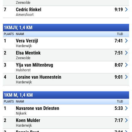
Zeewolde
7
Cedric Rinkel
9:19
Amersfoort
1KMJV, 1,4 KM
PLAATS
NAAM
TIJD
1
Vera Verzijl
7:41
Harderwijk
2
Elsa Mentink
7:51
Zeewolde
3
Ylja van Miltenbrug
8:07
Hulshorst
4
Loraine van Huenestein
9:01
Harderwijk
1KM M, 1,4 KM
PLAATS
NAAM
TIJD
1
Navarone van Driesten
5:33
Nijkerk
2
Koen Mulder
7:17
Harderwijk