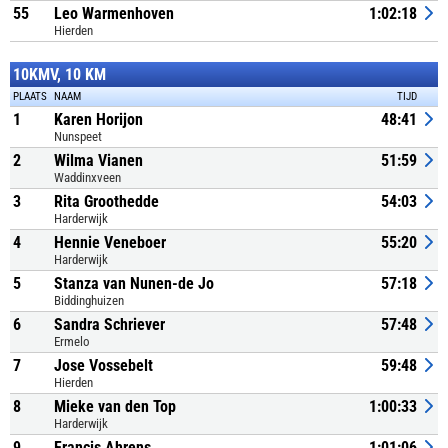
55
Leo Warmenhoven
1:02:18
Hierden
10KMV, 10 KM
PLAATS
NAAM
TIJD
1
Karen Horijon
48:41
Nunspeet
2
Wilma Vianen
51:59
Waddinxveen
3
Rita Groothedde
54:03
Harderwijk
4
Hennie Veneboer
55:20
Harderwijk
5
Stanza van Nunen-de Jo
57:18
Biddinghuizen
6
Sandra Schriever
57:48
Ermelo
7
Jose Vossebelt
59:48
Hierden
8
Mieke van den Top
1:00:33
Harderwijk
9
Francis Ahrens
1:01:06