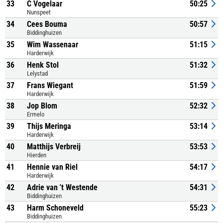
33
C Vogelaar
50:25
Nunspeet
34
Cees Bouma
50:57
Biddinghuizen
35
Wim Wassenaar
51:15
Harderwijk
36
Henk Stol
51:32
Lelystad
37
Frans Wiegant
51:59
Harderwijk
38
Jop Blom
52:32
Ermelo
39
Thijs Meringa
53:14
Harderwijk
40
Matthijs Verbreij
53:53
Hierden
41
Hennie van Riel
54:17
Harderwijk
42
Adrie van 't Westende
54:31
Biddinghuizen
43
Harm Schoneveld
55:23
Biddinghuizen