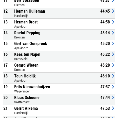
11
Bert Vossebelt
43:37
Hierden
12
Herman Hulleman
44:45
Harderwijk
13
Herman Drost
44:58
Apeldoorn
14
Roelof Pepping
45:14
Dronten
15
Gert van Oorspronk
45:20
Apeldoorn
16
Kees ten Napel
45:22
Barneveld
17
Gerard Wieten
45:28
Dronten
18
Teun Holdijk
46:10
Apeldoorn
19
Frits Nieuwenhuijzen
47:37
Wageningen
20
Klaas Schoone
47:44
Swifterbant
21
Gerrit Alkema
47:53
Harderwijk