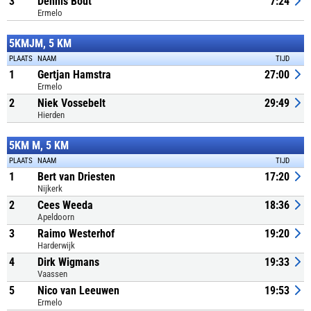
3
Dennis Bout
7:24
Ermelo
5KMJM, 5 KM
PLAATS
NAAM
TIJD
1
Gertjan Hamstra
27:00
Ermelo
2
Niek Vossebelt
29:49
Hierden
5KM M, 5 KM
PLAATS
NAAM
TIJD
1
Bert van Driesten
17:20
Nijkerk
2
Cees Weeda
18:36
Apeldoorn
3
Raimo Westerhof
19:20
Harderwijk
4
Dirk Wigmans
19:33
Vaassen
5
Nico van Leeuwen
19:53
Ermelo