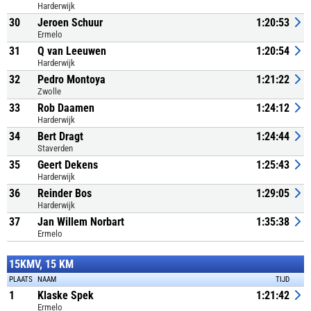
Harderwijk
30
Jeroen Schuur
1:20:53
Ermelo
31
Q van Leeuwen
1:20:54
Harderwijk
32
Pedro Montoya
1:21:22
Zwolle
33
Rob Daamen
1:24:12
Harderwijk
34
Bert Dragt
1:24:44
Staverden
35
Geert Dekens
1:25:43
Harderwijk
36
Reinder Bos
1:29:05
Harderwijk
37
Jan Willem Norbart
1:35:38
Ermelo
15KMV, 15 KM
PLAATS
NAAM
TIJD
1
Klaske Spek
1:21:42
Ermelo