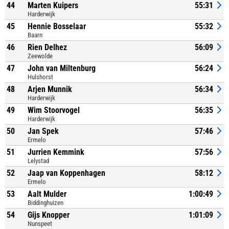
44
Marten Kuipers
55:31
Harderwijk
45
Hennie Bosselaar
55:32
Baarn
46
Rien Delhez
56:09
Zeewolde
47
John van Miltenburg
56:24
Hulshorst
48
Arjen Munnik
56:34
Harderwijk
49
Wim Stoorvogel
56:35
Harderwijk
50
Jan Spek
57:46
Ermelo
51
Jurrien Kemmink
57:56
Lelystad
52
Jaap van Koppenhagen
58:12
Ermelo
53
Aalt Mulder
1:00:49
Biddinghuizen
54
Gijs Knopper
1:01:09
Nunspeet