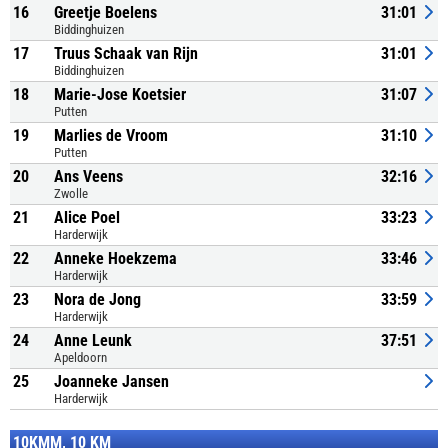
16
Greetje Boelens
31:01
Biddinghuizen
17
Truus Schaak van Rijn
31:01
Biddinghuizen
18
Marie-Jose Koetsier
31:07
Putten
19
Marlies de Vroom
31:10
Putten
20
Ans Veens
32:16
Zwolle
21
Alice Poel
33:23
Harderwijk
22
Anneke Hoekzema
33:46
Harderwijk
23
Nora de Jong
33:59
Harderwijk
24
Anne Leunk
37:51
Apeldoorn
25
Joanneke Jansen
Harderwijk
10KMM, 10 KM