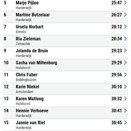
5
Marjo Pijloo
25:47
Harderwijk
6
Martine Butzelaar
26:27
Harderwijk
7
Ursela Norbart
28:12
Ermelo
8
Ria Zieleman
28:34
Zeewolde
9
Jolanda de Bruin
29:23
Harderwijk
10
Sacha van Miltenburg
29:29
Hulshorst
11
Chris Faber
29:56
Biddinghuizen
12
Karin Niekel
30:10
Amsterdam
13
Karen Matlung
30:32
Hulshorst
14
Hennie Verhoeve
30:41
Harderwijk
15
Jannie van Riel
30:45
Harderwijk