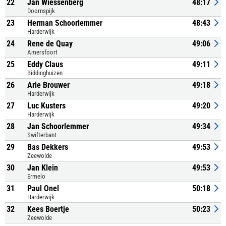
22
Jan Wiessenberg
48:17
Doornspijk
23
Herman Schoorlemmer
48:43
Harderwijk
24
Rene de Quay
49:06
Amersfoort
25
Eddy Claus
49:11
Biddinghuizen
26
Arie Brouwer
49:18
Harderwijk
27
Luc Kusters
49:20
Harderwijk
28
Jan Schoorlemmer
49:34
Swifterbant
29
Bas Dekkers
49:53
Zeewolde
30
Jan Klein
49:53
Ermelo
31
Paul Onel
50:18
Harderwijk
32
Kees Boertje
50:23
Zeewolde