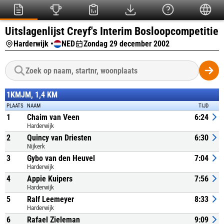
Uitslagenlijst Creyf's Interim Bosloopcompetitie
Harderwijk •
NED
Zondag 29 december 2002
1KMJM, 1,4 KM
PLAATS
NAAM
TIJD
1
Chaim van Veen
6:24
Harderwijk
2
Quincy van Driesten
6:30
Nijkerk
3
Gybo van den Heuvel
7:04
Harderwijk
4
Appie Kuipers
7:56
Harderwijk
5
Ralf Leemeyer
8:33
Harderwijk
6
Rafael Zieleman
9:09