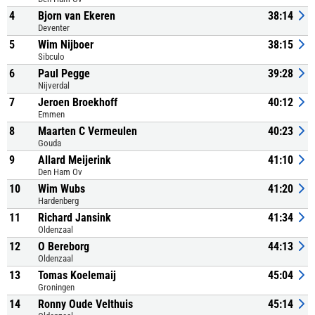
4
Bjorn van Ekeren
38:14
Deventer
5
Wim Nijboer
38:15
Sibculo
6
Paul Pegge
39:28
Nijverdal
7
Jeroen Broekhoff
40:12
Emmen
8
Maarten C Vermeulen
40:23
Gouda
9
Allard Meijerink
41:10
Den Ham Ov
10
Wim Wubs
41:20
Hardenberg
11
Richard Jansink
41:34
Oldenzaal
12
O Bereborg
44:13
Oldenzaal
13
Tomas Koelemaij
45:04
Groningen
14
Ronny Oude Velthuis
45:14