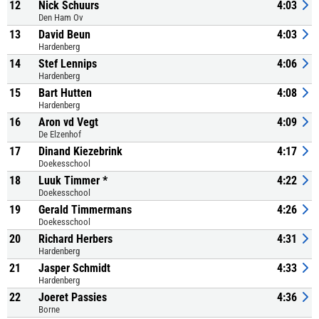
12
Nick Schuurs
4:03
Den Ham Ov
13
David Beun
4:03
Hardenberg
14
Stef Lennips
4:06
Hardenberg
15
Bart Hutten
4:08
Hardenberg
16
Aron vd Vegt
4:09
De Elzenhof
17
Dinand Kiezebrink
4:17
Doekesschool
18
Luuk Timmer *
4:22
Doekesschool
19
Gerald Timmermans
4:26
Doekesschool
20
Richard Herbers
4:31
Hardenberg
21
Jasper Schmidt
4:33
Hardenberg
22
Joeret Passies
4:36
Borne