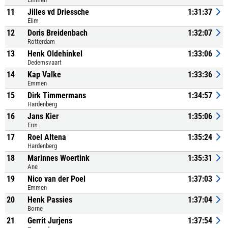
11
Jilles vd Driessche
1:31:37
Elim
12
Doris Breidenbach
1:32:07
Rotterdam
13
Henk Oldehinkel
1:33:06
Dedemsvaart
14
Kap Valke
1:33:36
Emmen
15
Dirk Timmermans
1:34:57
Hardenberg
16
Jans Kier
1:35:06
Erm
17
Roel Altena
1:35:24
Hardenberg
18
Marinnes Woertink
1:35:31
Ane
19
Nico van der Poel
1:37:03
Emmen
20
Henk Passies
1:37:04
Borne
21
Gerrit Jurjens
1:37:54