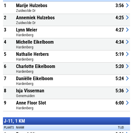
1
Marije Hulzebos
3:56
Zuidwolde Dr
2
Annemiek Hulzebos
4:25
Zuidwolde Dr
3
Lynn Meier
4:27
Hardenberg
4
Michelle Eikelboom
4:34
Hardenberg
5
Nathalie Herbers
5:19
Hardenberg
6
Charlotte Eikelboom
5:20
Hardenberg
7
Daniëlle Eikelboom
5:24
Hardenberg
8
Isja Visserman
5:36
Genemuiden
9
Anne Floor Slot
6:00
Hardenberg
J-11, 1 KM
PLAATS
NAAM
TIJD