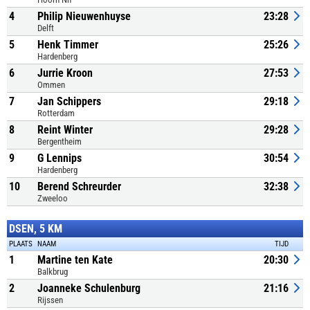
4
Philip Nieuwenhuyse
23:28
Delft
5
Henk Timmer
25:26
Hardenberg
6
Jurrie Kroon
27:53
Ommen
7
Jan Schippers
29:18
Rotterdam
8
Reint Winter
29:28
Bergentheim
9
G Lennips
30:54
Hardenberg
10
Berend Schreurder
32:38
Zweeloo
DSEN, 5 KM
PLAATS
NAAM
TIJD
1
Martine ten Kate
20:30
Balkbrug
2
Joanneke Schulenburg
21:16
Rijssen