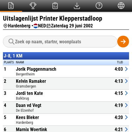
Uitslagenlijst Printer Klepperstadloop
Hardenberg •
NED
Zaterdag 29 juni 2002
J-8, 1 KM
PLAATS
NAAM
TIJD
1
Jorik Plaggenmarsch
4:03
Bergentheim
2
Kelvin Ramaker
4:13
Gramsbergen
3
Jordi ten Kate
4:15
Balkbrug
4
Daan vd Vegt
4:19
De Elzenhof
5
Kees Bleker
4:20
Hardenberg
6
Marnix Woertink
4:21