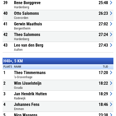
39
Rene Borggreve
25:48
Hardenberg
40
Otto Salomons
26:23
Coevorden
41
Gerwin Maathuis
27:02
Bergentheim
42
Theo Salomons
27:24
Hardenberg
43
Leo van den Berg
27:43
Aalten
H40+, 5 KM
PLAATS
NAAM
TIJD
1
Theo Timmermans
17:20
's-Gravenhage
2
Wim IJsselsteijn
18:22
Gouda
3
Jan Hendrik Hutten
18:29
Radewijk
4
Johannes Fens
18:46
Emmen
5
Nico Wassens
23:38