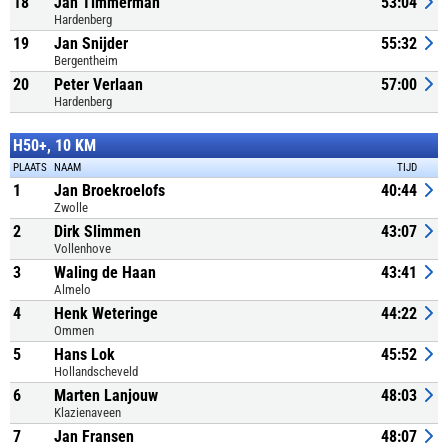
18
Jan Timmerman
53:04
Hardenberg
19
Jan Snijder
55:32
Bergentheim
20
Peter Verlaan
57:00
Hardenberg
H50+, 10 KM
PLAATS
NAAM
TIJD
1
Jan Broekroelofs
40:44
Zwolle
2
Dirk Slimmen
43:07
Vollenhove
3
Waling de Haan
43:41
Almelo
4
Henk Weteringe
44:22
Ommen
5
Hans Lok
45:52
Hollandscheveld
6
Marten Lanjouw
48:03
Klazienaveen
7
Jan Fransen
48:07