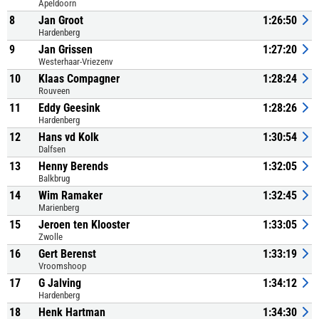
Apeldoorn
8
Jan Groot
1:26:50
Hardenberg
9
Jan Grissen
1:27:20
Westerhaar-Vriezenv
10
Klaas Compagner
1:28:24
Rouveen
11
Eddy Geesink
1:28:26
Hardenberg
12
Hans vd Kolk
1:30:54
Dalfsen
13
Henny Berends
1:32:05
Balkbrug
14
Wim Ramaker
1:32:45
Marienberg
15
Jeroen ten Klooster
1:33:05
Zwolle
16
Gert Berenst
1:33:19
Vroomshoop
17
G Jalving
1:34:12
Hardenberg
18
Henk Hartman
1:34:30