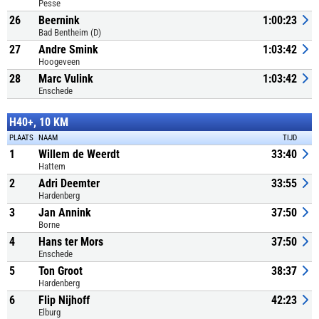
Pesse
26
Beernink
1:00:23
Bad Bentheim (D)
27
Andre Smink
1:03:42
Hoogeveen
28
Marc Vulink
1:03:42
Enschede
H40+, 10 KM
PLAATS
NAAM
TIJD
1
Willem de Weerdt
33:40
Hattem
2
Adri Deemter
33:55
Hardenberg
3
Jan Annink
37:50
Borne
4
Hans ter Mors
37:50
Enschede
5
Ton Groot
38:37
Hardenberg
6
Flip Nijhoff
42:23
Elburg