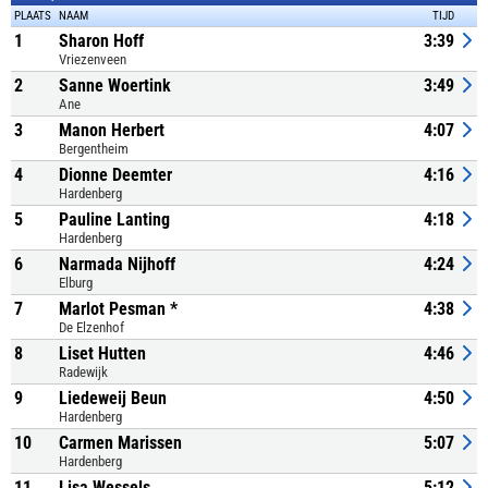
PLAATS
NAAM
TIJD
1
Sharon Hoff
3:39
Vriezenveen
2
Sanne Woertink
3:49
Ane
3
Manon Herbert
4:07
Bergentheim
4
Dionne Deemter
4:16
Hardenberg
5
Pauline Lanting
4:18
Hardenberg
6
Narmada Nijhoff
4:24
Elburg
7
Marlot Pesman *
4:38
De Elzenhof
8
Liset Hutten
4:46
Radewijk
9
Liedeweij Beun
4:50
Hardenberg
10
Carmen Marissen
5:07
Hardenberg
11
Lisa Wessels
5:12