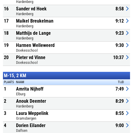
Hardenberg
16
Sander vd Hoek
8:58
Hardenberg
17
Maikel Breukelman
9:12
Hardenberg
18
Matthijs de Lange
9:23
Hardenberg
19
Harmen Welleweerd
9:30
Doekesschool
20
Pieter vd Vinne
10:37
Doekesschool
M-15, 2 KM
PLAATS
NAAM
TIJD
1
Amrita Nijhoff
7:49
Elburg
2
Anouk Deemter
8:29
Hardenberg
3
Laura Meppelink
8:55
Gramsbergen
4
Dorien Eilander
9:00
Dalfsen