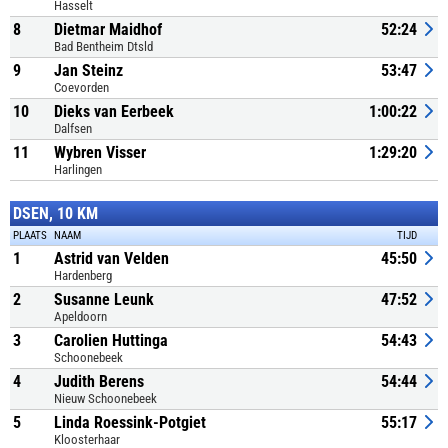
Hasselt
8
Dietmar Maidhof
52:24
Bad Bentheim Dtsld
9
Jan Steinz
53:47
Coevorden
10
Dieks van Eerbeek
1:00:22
Dalfsen
11
Wybren Visser
1:29:20
Harlingen
DSEN, 10 KM
PLAATS
NAAM
TIJD
1
Astrid van Velden
45:50
Hardenberg
2
Susanne Leunk
47:52
Apeldoorn
3
Carolien Huttinga
54:43
Schoonebeek
4
Judith Berens
54:44
Nieuw Schoonebeek
5
Linda Roessink-Potgiet
55:17
Kloosterhaar