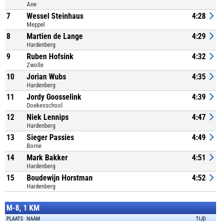
Ane
7
Wessel Steinhaus
4:28
Meppel
8
Martien de Lange
4:29
Hardenberg
9
Ruben Hofsink
4:32
Zwolle
10
Jorian Wubs
4:35
Hardenberg
11
Jordy Goosselink
4:39
Doekesschool
12
Niek Lennips
4:47
Hardenberg
13
Sieger Passies
4:49
Borne
14
Mark Bakker
4:51
Hardenberg
15
Boudewijn Horstman
4:52
Hardenberg
M-8, 1 KM
PLAATS
NAAM
TIJD