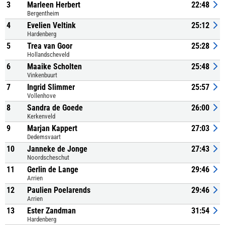
3
Marleen Herbert
22:48
Bergentheim
4
Evelien Veltink
25:12
Hardenberg
5
Trea van Goor
25:28
Hollandscheveld
6
Maaike Scholten
25:48
Vinkenbuurt
7
Ingrid Slimmer
25:57
Vollenhove
8
Sandra de Goede
26:00
Kerkenveld
9
Marjan Kappert
27:03
Dedemsvaart
10
Janneke de Jonge
27:43
Noordscheschut
11
Gerlin de Lange
29:46
Arrien
12
Paulien Poelarends
29:46
Arrien
13
Ester Zandman
31:54
Hardenberg