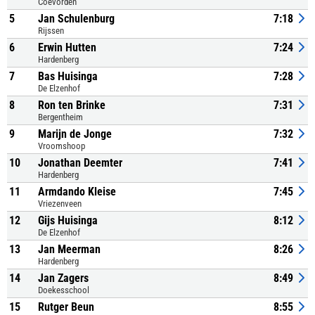
Coevorden
5
Jan Schulenburg
7:18
Rijssen
6
Erwin Hutten
7:24
Hardenberg
7
Bas Huisinga
7:28
De Elzenhof
8
Ron ten Brinke
7:31
Bergentheim
9
Marijn de Jonge
7:32
Vroomshoop
10
Jonathan Deemter
7:41
Hardenberg
11
Armdando Kleise
7:45
Vriezenveen
12
Gijs Huisinga
8:12
De Elzenhof
13
Jan Meerman
8:26
Hardenberg
14
Jan Zagers
8:49
Doekesschool
15
Rutger Beun
8:55