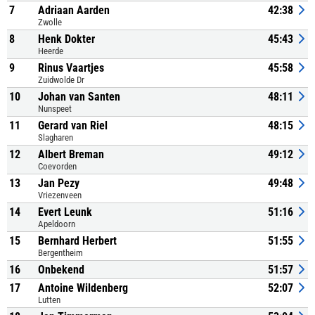
7
Adriaan Aarden
42:38
Zwolle
8
Henk Dokter
45:43
Heerde
9
Rinus Vaartjes
45:58
Zuidwolde Dr
10
Johan van Santen
48:11
Nunspeet
11
Gerard van Riel
48:15
Slagharen
12
Albert Breman
49:12
Coevorden
13
Jan Pezy
49:48
Vriezenveen
14
Evert Leunk
51:16
Apeldoorn
15
Bernhard Herbert
51:55
Bergentheim
16
Onbekend
51:57
17
Antoine Wildenberg
52:07
Lutten