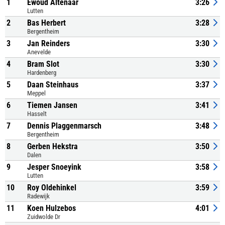
1
Ewoud Altenaar
3:26
Lutten
2
Bas Herbert
3:28
Bergentheim
3
Jan Reinders
3:30
Anevelde
4
Bram Slot
3:30
Hardenberg
5
Daan Steinhaus
3:37
Meppel
6
Tiemen Jansen
3:41
Hasselt
7
Dennis Plaggenmarsch
3:48
Bergentheim
8
Gerben Hekstra
3:50
Dalen
9
Jesper Snoeyink
3:58
Lutten
10
Roy Oldehinkel
3:59
Radewijk
11
Koen Hulzebos
4:01
Zuidwolde Dr