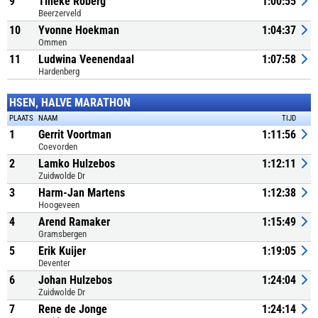
9
Tineke Roberg
1:00:55
Beerzerveld
10
Yvonne Hoekman
1:04:37
Ommen
11
Ludwina Veenendaal
1:07:58
Hardenberg
HSEN, HALVE MARATHON
PLAATS
NAAM
TIJD
1
Gerrit Voortman
1:11:56
Coevorden
2
Lamko Hulzebos
1:12:11
Zuidwolde Dr
3
Harm-Jan Martens
1:12:38
Hoogeveen
4
Arend Ramaker
1:15:49
Gramsbergen
5
Erik Kuijer
1:19:05
Deventer
6
Johan Hulzebos
1:24:04
Zuidwolde Dr
7
Rene de Jonge
1:24:14