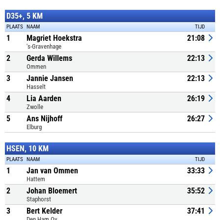
D35+, 5 KM
PLAATS
NAAM
TIJD
1
Magriet Hoekstra
21:08
's-Gravenhage
2
Gerda Willems
22:13
Ommen
3
Jannie Jansen
22:13
Hasselt
4
Lia Aarden
26:19
Zwolle
5
Ans Nijhoff
26:27
Elburg
HSEN, 10 KM
PLAATS
NAAM
TIJD
1
Jan van Ommen
33:33
Hattem
2
Johan Bloemert
35:52
Staphorst
3
Bert Kelder
37:41
Den Ham Ov