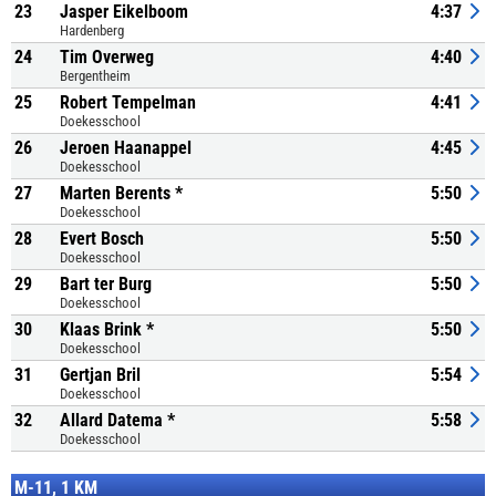
23
Jasper Eikelboom
4:37
Hardenberg
24
Tim Overweg
4:40
Bergentheim
25
Robert Tempelman
4:41
Doekesschool
26
Jeroen Haanappel
4:45
Doekesschool
27
Marten Berents *
5:50
Doekesschool
28
Evert Bosch
5:50
Doekesschool
29
Bart ter Burg
5:50
Doekesschool
30
Klaas Brink *
5:50
Doekesschool
31
Gertjan Bril
5:54
Doekesschool
32
Allard Datema *
5:58
Doekesschool
M-11, 1 KM