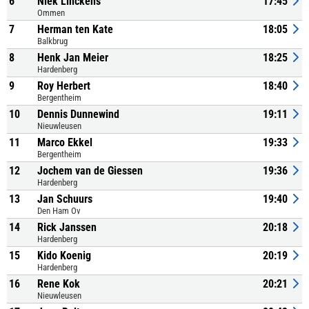
6
Niek Linckens
17:45
Ommen
7
Herman ten Kate
18:05
Balkbrug
8
Henk Jan Meier
18:25
Hardenberg
9
Roy Herbert
18:40
Bergentheim
10
Dennis Dunnewind
19:11
Nieuwleusen
11
Marco Ekkel
19:33
Bergentheim
12
Jochem van de Giessen
19:36
Hardenberg
13
Jan Schuurs
19:40
Den Ham Ov
14
Rick Janssen
20:18
Hardenberg
15
Kido Koenig
20:19
Hardenberg
16
Rene Kok
20:21
Nieuwleusen