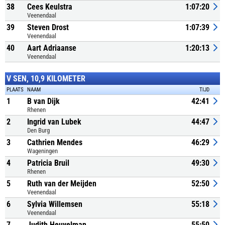
38
Cees Keulstra
1:07:20
Veenendaal
39
Steven Drost
1:07:39
Veenendaal
40
Aart Adriaanse
1:20:13
Veenendaal
V SEN, 10,9 KILOMETER
PLAATS
NAAM
TIJD
1
B van Dijk
42:41
Rhenen
2
Ingrid van Lubek
44:47
Den Burg
3
Cathrien Mendes
46:29
Wageningen
4
Patricia Bruil
49:30
Rhenen
5
Ruth van der Meijden
52:50
Veenendaal
6
Sylvia Willemsen
55:18
Veenendaal
7
Judith Heuvelman
55:50