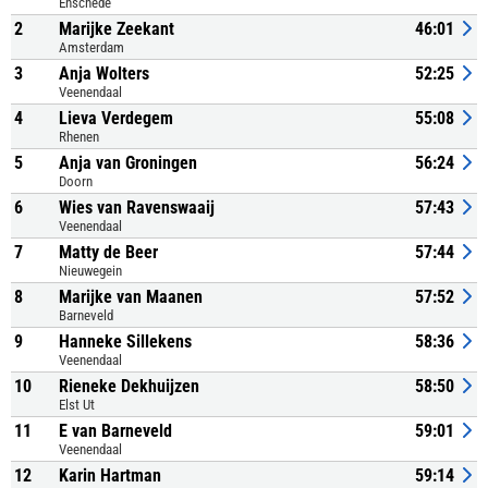
Enschede
2
Marijke Zeekant
46:01
Amsterdam
3
Anja Wolters
52:25
Veenendaal
4
Lieva Verdegem
55:08
Rhenen
5
Anja van Groningen
56:24
Doorn
6
Wies van Ravenswaaij
57:43
Veenendaal
7
Matty de Beer
57:44
Nieuwegein
8
Marijke van Maanen
57:52
Barneveld
9
Hanneke Sillekens
58:36
Veenendaal
10
Rieneke Dekhuijzen
58:50
Elst Ut
11
E van Barneveld
59:01
Veenendaal
12
Karin Hartman
59:14