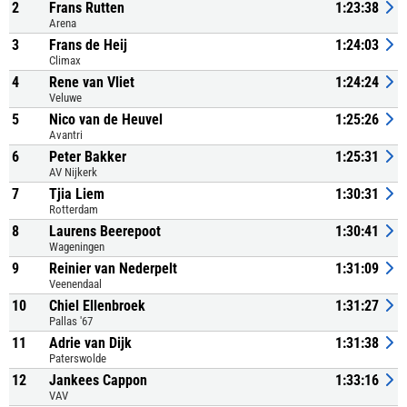
2
Frans Rutten
1:23:38
Arena
3
Frans de Heij
1:24:03
Climax
4
Rene van Vliet
1:24:24
Veluwe
5
Nico van de Heuvel
1:25:26
Avantri
6
Peter Bakker
1:25:31
AV Nijkerk
7
Tjia Liem
1:30:31
Rotterdam
8
Laurens Beerepoot
1:30:41
Wageningen
9
Reinier van Nederpelt
1:31:09
Veenendaal
10
Chiel Ellenbroek
1:31:27
Pallas '67
11
Adrie van Dijk
1:31:38
Paterswolde
12
Jankees Cappon
1:33:16
VAV