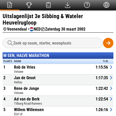
Uitslagenlijst 3e Sibbing & Wateler
Heuvelrugloop
Veenendaal •
NED
Zaterdag 30 maart 2002
M SEN, HALVE MARATHON
PLAATS
NAAM
TIJD
1
Rob de Vries
1:15:56
Veluwe
2
Jan de Groot
1:17:35
Hellas
3
Rene de Jonge
1:22:42
Veluwe
4
Ad van de Berk
1:22:54
Tilburg Road Runners
5
Willem Willemsen
1:26:16
Elst Ut