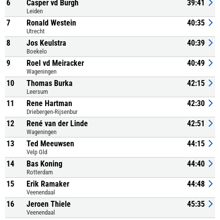
6
Casper vd Burgh
39:41
Leiden
7
Ronald Westein
40:35
Utrecht
8
Jos Keulstra
40:39
Boekelo
9
Roel vd Meiracker
40:49
Wageningen
10
Thomas Burka
42:15
Leersum
11
Rene Hartman
42:30
Driebergen-Rijsenbur
12
René van der Linde
42:51
Wageningen
13
Ted Meeuwsen
44:15
Velp Gld
14
Bas Koning
44:40
Rotterdam
15
Erik Ramaker
44:48
Veenendaal
16
Jeroen Thiele
45:35
Veenendaal