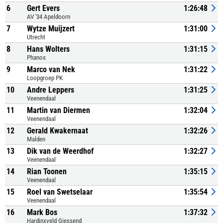
6
Gert Evers
1:26:48
AV '34 Apeldoorn
7
Wytze Muijzert
1:31:00
Utrecht
8
Hans Wolters
1:31:15
Phanos
9
Marco van Nek
1:31:22
Loopgroep PK
10
Andre Leppers
1:31:25
Veenendaal
11
Martin van Diermen
1:32:04
Veenendaal
12
Gerald Kwakernaat
1:32:26
Malden
13
Dik van de Weerdhof
1:32:27
Veenendaal
14
Rian Toonen
1:35:15
Veenendaal
15
Roel van Swetselaar
1:35:54
Veenendaal
16
Mark Bos
1:37:32
Hardinxveld Giessend