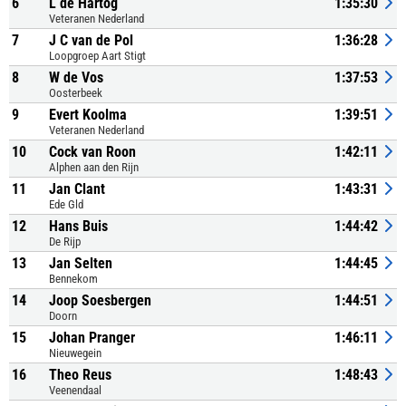
6
L de Hartog
1:35:30
Veteranen Nederland
7
J C van de Pol
1:36:28
Loopgroep Aart Stigt
8
W de Vos
1:37:53
Oosterbeek
9
Evert Koolma
1:39:51
Veteranen Nederland
10
Cock van Roon
1:42:11
Alphen aan den Rijn
11
Jan Clant
1:43:31
Ede Gld
12
Hans Buis
1:44:42
De Rijp
13
Jan Selten
1:44:45
Bennekom
14
Joop Soesbergen
1:44:51
Doorn
15
Johan Pranger
1:46:11
Nieuwegein
16
Theo Reus
1:48:43
Veenendaal