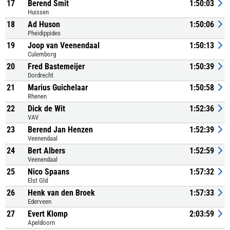
17
Berend Smit
1:50:03
Huissen
18
Ad Huson
1:50:06
Pheidippides
19
Joop van Veenendaal
1:50:13
Culemborg
20
Fred Bastemeijer
1:50:39
Dordrecht
21
Marius Guichelaar
1:50:58
Rhenen
22
Dick de Wit
1:52:36
VAV
23
Berend Jan Henzen
1:52:39
Veenendaal
24
Bert Albers
1:52:59
Veenendaal
25
Nico Spaans
1:57:32
Elst Gld
26
Henk van den Broek
1:57:33
Ederveen
27
Evert Klomp
2:03:59
Apeldoorn