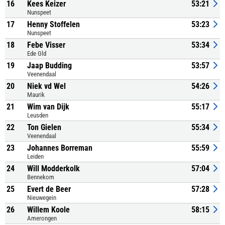
16
Kees Keizer
53:21
Nunspeet
17
Henny Stoffelen
53:23
Nunspeet
18
Febe Visser
53:34
Ede Gld
19
Jaap Budding
53:57
Veenendaal
20
Niek vd Wel
54:26
Maurik
21
Wim van Dijk
55:17
Leusden
22
Ton Gielen
55:34
Veenendaal
23
Johannes Borreman
55:59
Leiden
24
Will Modderkolk
57:04
Bennekom
25
Evert de Beer
57:28
Nieuwegein
26
Willem Koole
58:15
Amerongen