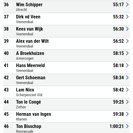
36
Wim Schipper
55:17
Utrecht
37
Dirk vd Veen
55:32
Veenendaal
38
Kees van Wijk
56:30
Veenendaal
39
Alex van der Wilt
56:52
Veenendaal
40
A Broekhuizen
58:15
Amerongen
41
Hans Meerveld
58:18
Veenendaal
42
Gert Schoeman
58:34
Veenendaal
43
Lam Nico
58:42
Scherpenzeel Gld
44
Ton le Congé
59:25
Zetten
45
Herman van Ingen
59:38
Rhenen
46
Ton Bisschop
1:00:21
Renswoude