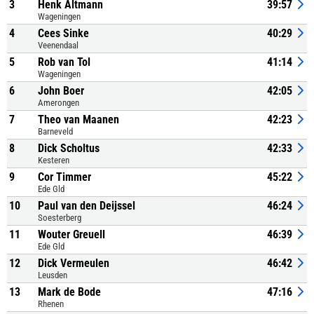
3
Henk Altmann
39:57
Wageningen
4
Cees Sinke
40:29
Veenendaal
5
Rob van Tol
41:14
Wageningen
6
John Boer
42:05
Amerongen
7
Theo van Maanen
42:23
Barneveld
8
Dick Scholtus
42:33
Kesteren
9
Cor Timmer
45:22
Ede Gld
10
Paul van den Deijssel
46:24
Soesterberg
11
Wouter Greuell
46:39
Ede Gld
12
Dick Vermeulen
46:42
Leusden
13
Mark de Bode
47:16
Rhenen