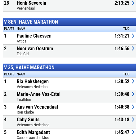
28
Henk Severein
2:13:25
Veenendaal
V SEN, HALVE MARATHON
PLAATS
NAAM
TIJD
1
Pauline Claessen
1:31:21
Attica
2
Noor van Oostrum
1:46:56
Ede Gld
V 35, HALVE MARATHON
PLAATS
NAAM
TIJD
1
Ria Hoksbergen
1:38:52
Veteranen Nederland
2
Marie-Anne Vos-Ertel
1:39:48
Triathlon
3
Ans van Veenendaal
1:40:38
Ron Clarke
4
Coby Smits
1:43:18
Veteranen Nederland
5
Edith Margadant
1:45:47
Capelle aan den IJss