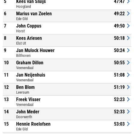
5
Kees van Sluijs
47:47
Hoogland
6
Marius van Zoelen
49:22
Ede Gld
7
John Coppus
49:50
Horst
8
Kees Ariesen
50:18
Elst Ut
9
Jan Mulock Houwer
50:24
Bilthoven
10
Graham Dillon
50:55
Veenendaal
11
Jan Neijenhuis
51:08
Veenendaal
12
Ben Blom
51:19
Leersum
13
Freek Visser
52:23
Veenendaal
14
John Meder
52:33
Doorwerth
15
Hennie Roelofsen
53:03
Ede Gld