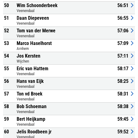
50
Wim Schoonderbeek
56:51
Veenendaal
51
Daan Diepeveen
56:55
Veenendaal
52
Tom van der Merwe
57:06
Veenendaal
53
Marco Haselhorst
57:09
Arnhem
54
Jos Kersten
57:11
Wijchen
55
Eric van Hattem
58:17
Veenendaal
56
Hans van Eijk
58:25
Veenendaal
57
Ton vd Broek
58:31
Veenendaal
58
Bob Schoeman
58:38
Veenendaal
59
Bert Heijkamp
59:45
Veenendaal
60
Jelis Roodbeen jr
59:52
Veenendaal